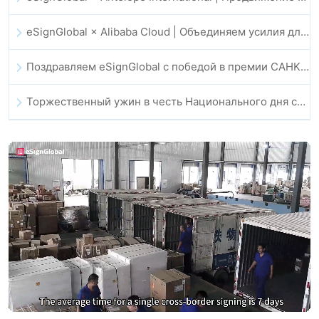
eSignGlobal × Alibaba Cloud | Объединяем усилия для укрепления глобального цифрового доверия в финтехе
Поздравляем eSignGlobal с победой в премии CAHK STAR Award 2025!
Торжественный ужин в честь Национального дня сообщества технологий и инноваций Гонконга