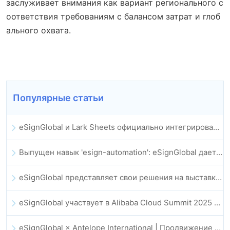
заслуживает внимания как вариант регионального с
оответствия требованиям с балансом затрат и глоб
ального охвата.
Популярные статьи
eSignGlobal и Lark Sheets официально интегрированы: полная автоматизация подписания и архивирования электронных контрактов
Выпущен навык 'esign-automation': eSignGlobal дает OpenClaw возможность автоматизировать электронные подписи
eSignGlobal представляет свои решения на выставке GIS Global Innovation Expo 2025
eSignGlobal участвует в Alibaba Cloud Summit 2025 в Гонконге, продвигая облачные инновации на базе ИИ и цифровое доверие
eSignGlobal × Antelope International | Продвижение безопасных цифровых рабочих процессов на базе ИИ