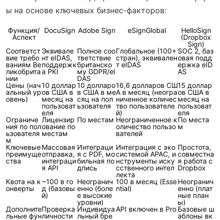
ы на основе ключевых бизнес-факторов:
Функция/
DocuSign
Adobe Sign
eSignGlobal
HelloSign
Аспект
(Dropbox
Sign)
Соответст
Эквивале
Полное соо
Глобальное (100+
SOC 2, баз
вие требо
нт eIDAS,
тветствие
стран), эквивален
овая подд
ваниям Ве
поддержк
британско
т eIDAS
ержка eID
ликобрита
а PKI
му GDPR/eI
AS
нии
DAS
Цены (нач
10 доллар
10 долларо
16,6 долларов СШ
15 доллар
альный ур
ов США в
в США в ме
А в месяц (неогра
ов США в
овень)
месяц на
сяц на пол
ниченное количес
месяц на
пользоват
ьзователя
тво пользователе
пользоват
еля
й)
еля
Ограниче
Лицензир
По местам
Неограниченное к
По места
ния по пол
ование по
оличество пользо
м
ьзователя
местам
вателей
м
Ключевые
Массовая
Интеграци
Интеграция с эко
Простота,
преимуще
отправка,
я с PDF, мо
системой APAC, и
совместна
ства
интеграци
бильная по
нструменты иску
я работа с
я API
дпись
сственного интел
Dropbox
лекта
Квота на к
~100 в го
Неогранич
100 в месяц (Esse
Неогранич
онверты
д (базовы
енно (боле
ntial)
енно (плат
й)
е высокие
ные план
уровни)
ы)
Дополните
Проверка
Индивидуа
API включен в Pro
Базовые ш
льные фун
личности
льный бре
аблоны вк