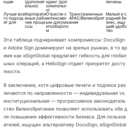
кции
(дополнит
ндинг (доп
лючены
ельно)
олнительн
о)
Лучше все
Корпорати
Отрасли с
Трансграничные
Малый и с
го подход
вные рабо
интенсивн
APAC/Великобрит
редний би
ит для
чие проце
ым докуме
ания
знес, ищу
ссы
нтооборото
щий удобс
м
тво
Эта таблица подчеркивает компромиссы: DocuSign
и Adobe Sign доминируют на зрелых рынках, в то вр
емя как eSignGlobal предлагает гибкость для глобал
ьных операций, а HelloSign отдает приоритет досту
пности.
В заключение, хотя цифровые печати и подписи раз
личаются по направленности — индивидуальная vs.
институциональная — прогрессивное законодатель
ство Великобритании позволяет использовать обе д
ля повышения эффективности бизнеса. Для пользов
ателей, ищущих альтернативу DocuSign, eSignGlobal