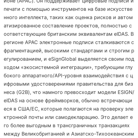
ионе (APAC). Он поддерживает цифровые подписи и
печати с помощью инструментов на базе искусстве
нного интеллекта, таких как оценка рисков и автом
атизированное составление проектов, полностью с
оответствующие британским эквивалентам eIDAS. В
регионе APAC электронные подписи сталкиваются с
фрагментацией, высокими стандартами и строгим р
егулированием, и eSignGlobal выделяется своим под
ходом «экосистемной интеграции», требующим глу
бокого аппаратного/API-уровня взаимодействия с ц
ифровыми удостоверениями правительства для биз
неса (G2B), что намного превосходит модели ESIGN/
eIDAS на основе фреймворков, обычно встречающи
еся в США/ЕС, которые полагаются на проверку эле
ктронной почты или самодекларацию. Это делает е
го более выгодным в трансграничных транзакциях
между Великобританией и Азиатско-Тихоокеанским