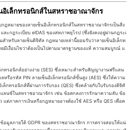
็นอิเล็กทรอนิกส์ในสหราชอาณาจักร
รอบกฎหมายของลายเซ็นอิเล็กทรอนิกส์ในสหราชอาณาจักรเป็นสิ่ง
 และกฎระเบียบ eIDAS ของสหภาพยุโรป (ซึ่งยังคงอยู่ผ่านกฎระเ
นสำหรับลายเซ็นดิจิทัล กฎหมายเหล่านี้ยอมรับว่าลายเซ็นอิเล็กท
ดยมีเงื่อนไขว่าต้องเป็นไปตามมาตรฐานของแท้ ความสมบูรณ์ แ
็กทรอนิกส์อย่างง่าย (SES) ซึ่งเหมาะสำหรับสัญญางานฟรีแลน
ลหรือรหัส PIN ลายเซ็นอิเล็กทรอนิกส์ขั้นสูง (AES) ซึ่งให้ความ
ิเล็กทรอนิกส์ที่ผ่านการรับรอง (QES) ซึ่งคล้ายกับใบรับรองดิจิทั
นฟรีแลนซ์ในสหราชอาณาจักร เช่น ข้อตกลงการรักษาความลับ ข้อ
ล้ว แต่ภาคการเงินหรือกฎหมายอาจต้องใช้ AES หรือ QES เพื่อค
้องข้อมูลภายใต้ GDPR ของสหราชอาณาจักร การตรวจสอบให้แน่