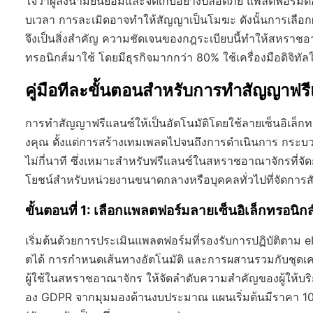
ใจว่าผู้ลงนามยินยอมและจัดเก็บอย่างปลอดภัย แพลตฟอร์
บเวลา การละเมิดอาจทำให้สัญญาเป็นโมฆะ ดังนั้นการเลือก
จึงเป็นสิ่งสำคัญ ความชัดเจนของกฎระเบียบนี้ทำให้สหราชอ
ทรอนิกส์มาใช้ โดยมีธุรกิจมากกว่า 80% ใช้เครื่องมือดิจ
คู่มือทีละขั้นตอนสำหรับการทำสัญญาฟร
การทำสัญญาฟรีแลนซ์ให้เป็นอัตโนมัติโดยใช้ลายเซ็นอิเล็กทรอน
งคุณ ตั้งแต่การสร้างเทมเพลตไปจนถึงการดำเนินการ กระ
ไม่กี่นาที ซึ่งเหมาะสำหรับฟรีแลนซ์ในสหราชอาณาจักรที่จั
โยชน์สำหรับหน่วยงานขนาดกลางหรือบุคคลทั่วไปที่จัดการส
ขั้นตอนที่ 1: เลือกแพลตฟอร์มลายเซ็นอิเล็กทรอนิก
เริ่มต้นด้วยการประเมินแพลตฟอร์มที่รองรับการปฏิบัติตา
ตได้ การกำหนดเส้นทางอัตโนมัติ และการผสานรวมกับชุดเคร
ผู้ใช้ในสหราชอาณาจักร ให้จัดลำดับความสำคัญของผู้ให้บริก
อง GDPR จากมุมมองด้านงบประมาณ แผนเริ่มต้นมีราคา 10