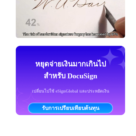
หยุดจ่ายเงินมากเกินไป
สำหรับ DocuSign
เปลี่ยนไปใช้ eSignGlobal และประหยัดเงิน
รับการเปรียบเทียบต้นทุน