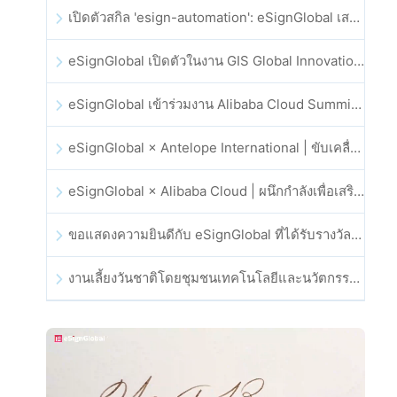
เปิดตัวสกิล 'esign-automation': eSignGlobal เสริมศักยภาพให้ OpenClaw ด้วยลายเซ็นอิเล็กทรอนิกส์อัตโนมัติ
eSignGlobal เปิดตัวในงาน GIS Global Innovation Exhibition 2025
eSignGlobal เข้าร่วมงาน Alibaba Cloud Summit 2025 ที่ฮ่องกง เพื่อขับเคลื่อนนวัตกรรมคลาวด์ที่ขับเคลื่อนด้วย AI และความเชื่อมั่นทางดิจิทัล
eSignGlobal × Antelope International | ขับเคลื่อนเวิร์กโฟลดิจิทัลที่ปลอดภัยและขับเคลื่อนด้วย AI
eSignGlobal × Alibaba Cloud | ผนึกกำลังเพื่อเสริมสร้างความเชื่อมั่นดิจิทัลระดับโลกสำหรับฟินเทค
ขอแสดงความยินดีกับ eSignGlobal ที่ได้รับรางวัล CAHK STAR Award 2025
งานเลี้ยงวันชาติโดยชุมชนเทคโนโลยีและนวัตกรรมฮ่องกง