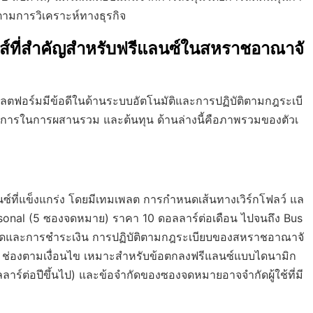
 ตามการวิเคราะห์ทางธุรกิจ
ส์ที่สำคัญสำหรับฟรีแลนซ์ในสหราชอาณาจั
ร์มมีข้อดีในด้านระบบอัตโนมัติและการปฏิบัติตามกฎระเบี
องการในการผสานรวม และต้นทุน ด้านล่างนี้คือภาพรวมของตัวเ
์ที่แข็งแกร่ง โดยมีเทมเพลต การกำหนดเส้นทางเวิร์กโฟลว์ แล
ersonal (5 ซองจดหมาย) ราคา 10 ดอลลาร์ต่อเดือน ไปจนถึง Bus
็นชุดและการชำระเงิน การปฏิบัติตามกฎระเบียบของสหราชอาณาจั
น ช่องตามเงื่อนไข เหมาะสำหรับข้อตกลงฟรีแลนซ์แบบไดนามิก
อลลาร์ต่อปีขึ้นไป) และข้อจำกัดของซองจดหมายอาจจำกัดผู้ใช้ที่มี