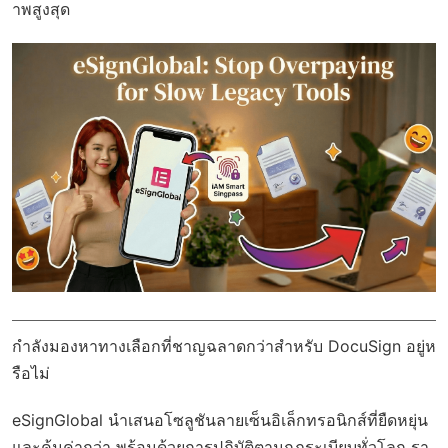
าพสูงสุด
กำลังมองหาทางเลือกที่ชาญฉลาดกว่าสำหรับ DocuSign อยู่ห
รือไม่
eSignGlobal
นำเสนอโซลูชันลายเซ็นอิเล็กทรอนิกส์ที่ยืดหยุ่น
และคุ้มค่ากว่า พร้อมด้วย
การปฏิบัติตามกฎระเบียบทั่วโลก
รา