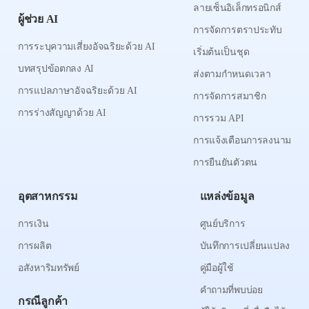
ลายเซ็นอิเล็กทรอนิกส์
ผู้ช่วย AI
การจัดการตราประทับ
การระบุความเสี่ยงอัจฉริยะด้วย AI
เริ่มต้นเป็นชุด
บทสรุปข้อตกลง AI
ส่งตามกำหนดเวลา
การแปลภาษาอัจฉริยะด้วย AI
การจัดการสมาชิก
การร่างสัญญาด้วย AI
การรวม API
การแจ้งเตือนการลงนาม
การยืนยันตัวตน
อุตสาหกรรม
แหล่งข้อมูล
การเงิน
ศูนย์บริการ
การผลิต
บันทึกการเปลี่ยนแปลง
อสังหาริมทรัพย์
คู่มือผู้ใช้
คำถามที่พบบ่อย
กรณีลูกค้า