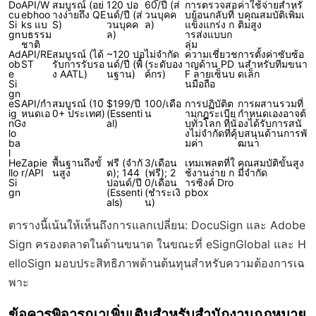
Do
API/W
สมบูรณ์ (อย่
120 ปอ
60/ปี (ส่
การตรวจสอ
ค่าใช้จ่ายสำหรั
cu
ebhoo
างง่ายถึง QE
นด์/ปี (ส่
วนบุคค
บย้อนกลับที่
บคุณสมบัติเพิ่มเ
Si
ks แบ
S)
วนบุคค
ล)
แข็งแกร่ง ก
ติมสูง
gn
บธรรม
ล)
ารส่งแบบก
ชาติ
ลุ่ม
Ad
API/RE
สมบูรณ์ (ได้
~120 ปอ
ไม่จำกัด
ความเชี่ยวช
การตั้งค่าซับซ้อ
ob
ST
รับการรับรอ
นด์/ปี (พื้
(ระดับอง
าญด้าน PD
นสำหรับทีมขนา
e
ง AATL)
นฐาน)
ค์กร)
F ลายเซ็นบ
ดเล็ก
Si
นมือถือ
gn
eS
API/กำ
สมบูรณ์ (10
$199/ปี
100/เดือ
การปฏิบัติต
การผสานรวมที่
ig
หนดเอ
0+ ประเทศ)
(Essenti
น
ามกฎระเบีย
กำหนดเองอาจต้
nG
ง
al)
บทั่วโลก ที่นั่
องได้รับการสนั
lo
งไม่จำกัดที่คุ้
บสนุนด้านการพั
ba
มค่า
ฒนา
l
He
Zapie
พื้นฐานถึงขั้
ฟรี (จำกั
3/เดือน
เทมเพลตที่ใ
คุณสมบัติขั้นสูง
llo
r/API
นสูง
ด); 144
(ฟรี); 2
ช้งานง่าย ก
มีจำกัด
Si
ปอนด์/ปี
0/เดือน
ารซิงค์ Dro
gn
(Essenti
(ชำระเงิ
pbox
als)
น)
ตารางนี้เน้นให้เห็นถึงการแลกเปลี่ยน: DocuSign และ Adobe
Sign ครองตลาดในด้านขนาด ในขณะที่ eSignGlobal และ H
elloSign มอบประสิทธิภาพด้านต้นทุนสำหรับความต้องการเฉ
พาะ
ข้อควรพิจารณาเพิ่มเติมสำหรับสำนักงานกฎหมาย