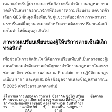
เหมาะสำหรับผู้ประกอบอาชีพอิสระหรือสำนักงานกฎหมายขน
าดเล็กในสหราชอาณาจักรที่ต้องการความเรียบง่าย แต่ขาดตัว
เลือก QES ขั้นสูงเมื่อเทียบกับคู่แข่งระดับองค์กร การผสานรว
มราบรื่นแต่พื้นฐาน เหมาะสำหรับความต้องการปริมาณน้อยโ
ดยไม่ทำให้ต้นทุนสูงเกินไป
ภาพรวมเปรียบเทียบของผู้ให้บริการลายเซ็นอิเล็ก
ทรอนิกส์
เพื่อช่วยในการตัดสินใจ นี่คือการเปรียบเทียบที่เป็นกลางของผู้เ
ล่นหลักตามลำดับความสำคัญของสำนักงานกฎหมายในสหรา
ชอาณาจักร เช่น การผสานรวม Proclaim การปฏิบัติตามกฎร
ะเบียบ ราคา และคุณสมบัติ (ข้อมูลจากแหล่งข้อมูลสาธารณะ
ปี 2025 ค่าจริงอาจแตกต่างกัน)
ผู้ใ
การผส
การปฏิบัติตา
ราคาเริ่
ข้อจำกัด
ข้อได้เปรียบ
ข้อจำกัด
ห้บ
านรวม
มกฎระเบียบ
มต้น (รา
ของซอง
ที่สำคัญสำห
ริก
Proclai
ของสหราชอ
ยปี ต่อผู้ใ
จดหมาย
รับสำนักงา
าร
m
าณาจักร/eI
ช้)
(แผนพื้น
นกฎหมาย
DAS
ฐาน)