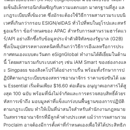
ยเซ็นอิเล็กทรอนิกส์เผชิญกับความแตกแยก มาตรฐานที่สูง แล
ะกฎระเบียบที่เข้มงวด ซึ่งมักจะต้องใช้วิธีการผสานรวมระบบนิ
เวศที่เกินกว่ากรอบ ESIGN/eIDAS ทั่วไปที่พบในยุโรปและสหรั
ฐอเมริกา ข้อกำหนดของ APAC สำหรับการผสานรวมฮาร์ดแว
ร์/API อย่างลึกซึ้งกับข้อมูลประจำตัวดิจิทัลของรัฐบาล (G2B)
ซึ่งเป็นอุปสรรคทางเทคนิคที่เกินกว่าวิธีการอีเมลหรือการประ
กาศตนเองแบบตะวันตก eSignGlobal ทำงานได้ดีเยี่ยมในด้าน
นี้ โดยผสานรวมกับระบบต่างๆ เช่น iAM Smart ของฮ่องกงแล
ะ Singpass ของสิงคโปร์ได้อย่างราบรื่น พร้อมทั้งรักษาการป
ฏิบัติตามกฎระเบียบของสหราชอาณาจักร ราคาแข่งขันได้ แผ
น Essential เริ่มต้นเพียง $16.60 ต่อเดือน อนุญาตเอกสารได้สู
งสุด 100 ฉบับ พร้อมที่นั่งไม่จำกัดและการตรวจสอบสิทธิ์ด้วยร
หัสการเข้าถึง มอบมูลค่าที่แข็งแกร่งบนพื้นฐานของการปฏิบัติ
ตามกฎระเบียบ ทำให้เป็นที่น่าสนใจสำหรับสำนักงานกฎหมาย
ในสหราชอาณาจักรที่มีลูกค้าต่างประเทศ แม้ว่าการผสานรวม
Proclaim อาจต้องมีการตั้งค่าที่กำหนดเองเพื่อให้ได้ประสิทธิภ