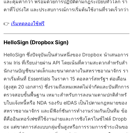
และคุ้มค่ากว่า พร้อมด้วย
การปฏิบัติตามกฎระเบียบทั่วโลก
รา
คาที่โปร่งใส และประสบการณ์การเริ่มต้นใช้งานที่รวดเร็วกว่า
👉
เริ่มทดลองใช้ฟรี
HelloSign (Dropbox Sign)
HelloSign ซึ่งปัจจุบันเป็นส่วนหนึ่งของ Dropbox นำเสนอการ
รวม Iris ที่เรียบง่ายผ่าน API โดยเน้นที่ความสะดวกสำหรับสำ
นักงานบัญชีขนาดเล็กและขนาดกลางในสหราชอาณาจักร รา
คาเริ่มต้นที่ Essentials ในราคา 15 ดอลลาร์สหรัฐฯ ต่อเดือน
(สูงสุด 20 เอกสาร) ซึ่งรวมถึงเทมเพลตไม่จำกัดและบันทึกการ
ตรวจสอบขั้นพื้นฐาน เหมาะสำหรับการลงนามตามปกติสำหรั
บใบแจ้งหนี้หรือ NDA รองรับ eIDAS เป็นไปตามกฎหมายของ
สหราชอาณาจักร และมีฟังก์ชันการทำงานร่วมกันเป็นทีม ข้อ
ดีคืออินเทอร์เฟซที่ใช้งานง่ายและการซิงโครไนซ์ไฟล์ Dropb
ox แต่ขาดการส่งแบบกลุ่มขั้นสูงหรือการรวมการชำระเงินขอ