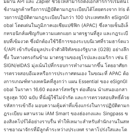
มผ่าน API และ Zapier ช่วยให้สามารถดึงเอกสารการเริ่มต้นใ
ช้งานลูกค้าหรือการปฏิบัติตามกฎระเบียบได้โดยตรงจาก Iris ด้
วยการปฏิบัติตามกฎระเบียบในกว่า 100 ประเทศหลัก eSignGl
obal โดดเด่นในภูมิภาคเอเชียแปซิฟิก (APAC) ซึ่งลายเซ็นอิเล็
กทรอนิกส์เผชิญกับความแตกแยก มาตรฐานที่สูง และกฎระเบี
ยบที่เข้มงวด ซึ่งมักต้องใช้วิธีการของระบบนิเวศที่รวมฮาร์ดแว
ร์/API เข้ากับข้อมูลประจำตัวดิจิทัลของรัฐบาล (G2B) อย่างลึก
ซึ้ง ในทางตรงกันข้าม มาตรฐานของยุโรปและอเมริกา เช่น E
SIGN/eIDAS มุ่งเน้นไปที่กรอบการทำงานมากขึ้น โดยอาศัยก
ารตรวจสอบอีเมลหรือการประกาศตนเอง ในขณะที่ APAC ต้อ
งการเกณฑ์ทางเทคนิคที่สูงกว่า แผน Essential ของ eSignGl
obal ในราคา 16.60 ดอลลาร์สหรัฐฯ ต่อเดือน นำเสนอเอกสา
รสูงสุด 100 ฉบับ ที่นั่งผู้ใช้ไม่จำกัด และการตรวจสอบสิทธิ์ด้วย
รหัสการเข้าถึง มอบความคุ้มค่าที่แข็งแกร่งในการปฏิบัติตามก
ฎระเบียบ ผสานรวม iAM Smart ของฮ่องกงและ Singpass ข
องสิงคโปร์ได้อย่างราบรื่น ทำให้เหมาะสำหรับสำนักงานในสห
ราชอาณาจักรที่มีลูกค้าระหว่างประเทศ ราคาโปร่งใสและโด