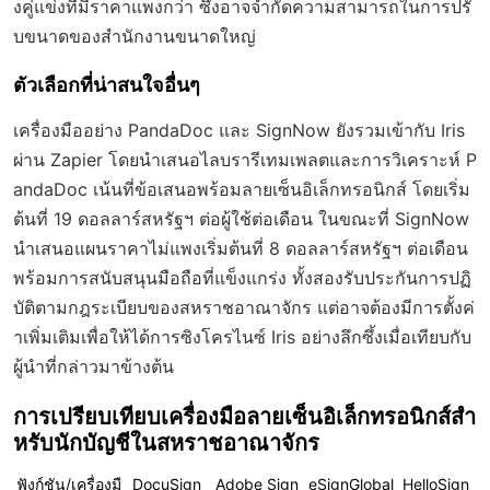
งคู่แข่งที่มีราคาแพงกว่า ซึ่งอาจจำกัดความสามารถในการปรั
บขนาดของสำนักงานขนาดใหญ่
ตัวเลือกที่น่าสนใจอื่นๆ
เครื่องมืออย่าง PandaDoc และ SignNow ยังรวมเข้ากับ Iris
ผ่าน Zapier โดยนำเสนอไลบรารีเทมเพลตและการวิเคราะห์ P
andaDoc เน้นที่ข้อเสนอพร้อมลายเซ็นอิเล็กทรอนิกส์ โดยเริ่ม
ต้นที่ 19 ดอลลาร์สหรัฐฯ ต่อผู้ใช้ต่อเดือน ในขณะที่ SignNow
นำเสนอแผนราคาไม่แพงเริ่มต้นที่ 8 ดอลลาร์สหรัฐฯ ต่อเดือน
พร้อมการสนับสนุนมือถือที่แข็งแกร่ง ทั้งสองรับประกันการปฏิ
บัติตามกฎระเบียบของสหราชอาณาจักร แต่อาจต้องมีการตั้งค่
าเพิ่มเติมเพื่อให้ได้การซิงโครไนซ์ Iris อย่างลึกซึ้งเมื่อเทียบกับ
ผู้นำที่กล่าวมาข้างต้น
การเปรียบเทียบเครื่องมือลายเซ็นอิเล็กทรอนิกส์สำ
หรับนักบัญชีในสหราชอาณาจักร
ฟังก์ชัน/เครื่องมื
DocuSign
Adobe Sign
eSignGlobal
HelloSign