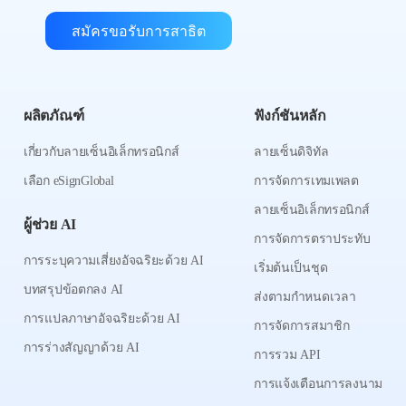
สมัครขอรับการสาธิต
ผลิตภัณฑ์
ฟังก์ชันหลัก
เกี่ยวกับลายเซ็นอิเล็กทรอนิกส์
ลายเซ็นดิจิทัล
เลือก eSignGlobal
การจัดการเทมเพลต
ลายเซ็นอิเล็กทรอนิกส์
ผู้ช่วย AI
การจัดการตราประทับ
การระบุความเสี่ยงอัจฉริยะด้วย AI
เริ่มต้นเป็นชุด
บทสรุปข้อตกลง AI
ส่งตามกำหนดเวลา
การแปลภาษาอัจฉริยะด้วย AI
การจัดการสมาชิก
การร่างสัญญาด้วย AI
การรวม API
การแจ้งเตือนการลงนาม