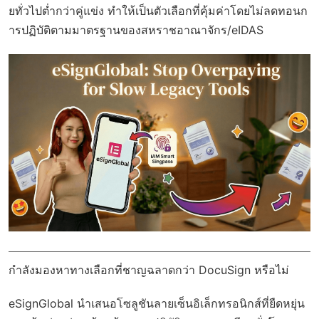
ยทั่วไปต่ำกว่าคู่แข่ง ทำให้เป็นตัวเลือกที่คุ้มค่าโดยไม่ลดทอนก
ารปฏิบัติตามมาตรฐานของสหราชอาณาจักร/eIDAS
กำลังมองหาทางเลือกที่ชาญฉลาดกว่า DocuSign หรือไม่
eSignGlobal
นำเสนอโซลูชันลายเซ็นอิเล็กทรอนิกส์ที่ยืดหยุ่น