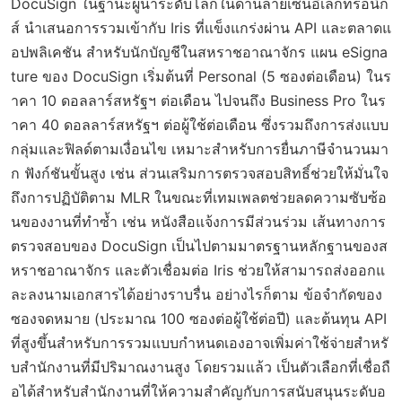
DocuSign ในฐานะผู้นำระดับโลกในด้านลายเซ็นอิเล็กทรอนิก
ส์ นำเสนอการรวมเข้ากับ Iris ที่แข็งแกร่งผ่าน API และตลาดแ
อปพลิเคชัน สำหรับนักบัญชีในสหราชอาณาจักร แผน eSigna
ture ของ DocuSign เริ่มต้นที่ Personal (5 ซองต่อเดือน) ในร
าคา 10 ดอลลาร์สหรัฐฯ ต่อเดือน ไปจนถึง Business Pro ในร
าคา 40 ดอลลาร์สหรัฐฯ ต่อผู้ใช้ต่อเดือน ซึ่งรวมถึงการส่งแบบ
กลุ่มและฟิลด์ตามเงื่อนไข เหมาะสำหรับการยื่นภาษีจำนวนมา
ก ฟังก์ชันขั้นสูง เช่น ส่วนเสริมการตรวจสอบสิทธิ์ช่วยให้มั่นใจ
ถึงการปฏิบัติตาม MLR ในขณะที่เทมเพลตช่วยลดความซับซ้อ
นของงานที่ทำซ้ำ เช่น หนังสือแจ้งการมีส่วนร่วม เส้นทางการ
ตรวจสอบของ DocuSign เป็นไปตามมาตรฐานหลักฐานของส
หราชอาณาจักร และตัวเชื่อมต่อ Iris ช่วยให้สามารถส่งออกแ
ละลงนามเอกสารได้อย่างราบรื่น อย่างไรก็ตาม ข้อจำกัดของ
ซองจดหมาย (ประมาณ 100 ซองต่อผู้ใช้ต่อปี) และต้นทุน API
ที่สูงขึ้นสำหรับการรวมแบบกำหนดเองอาจเพิ่มค่าใช้จ่ายสำหรั
บสำนักงานที่มีปริมาณงานสูง โดยรวมแล้ว เป็นตัวเลือกที่เชื่อถื
อได้สำหรับสำนักงานที่ให้ความสำคัญกับการสนับสนุนระดับอ