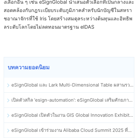
งเลือกอื่น ๆ เช่น eSignGlobal นำเสนอตัวเลือกที่เป็นกลางและ
สอดคล้องกับกฎระเบียบระดับภูมิภาคสำหรับนักบัญชีในสหรา
ชอาณาจักรที่ใช้ Iris โดยสร้างสมดุลระหว่างต้นทุนและอิทธิพ
ลระดับโลกโดยไม่ลดทอนมาตรฐาน eIDAS
บทความยอดนิยม
eSignGlobal และ Lark Multi-Dimensional Table ผสานรวมกันอย่างเป็นทางการ: การลงนามและการเก็บถาวรสัญญาอิเล็กทรอนิกส์แบบอัตโนมัติเต็มรูปแบบ
เปิดตัวสกิล 'esign-automation': eSignGlobal เสริมศักยภาพให้ OpenClaw ด้วยลายเซ็นอิเล็กทรอนิกส์อัตโนมัติ
eSignGlobal เปิดตัวในงาน GIS Global Innovation Exhibition 2025
eSignGlobal เข้าร่วมงาน Alibaba Cloud Summit 2025 ที่ฮ่องกง เพื่อขับเคลื่อนนวัตกรรมคลาวด์ที่ขับเคลื่อนด้วย AI และความเชื่อมั่นทางดิจิทัล