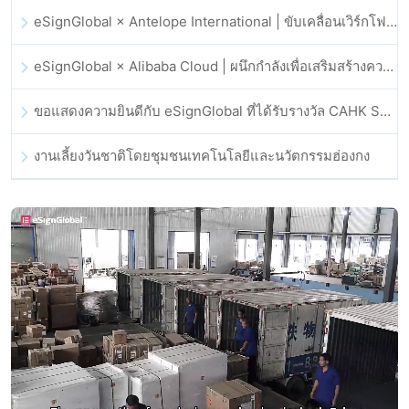
eSignGlobal × Antelope International | ขับเคลื่อนเวิร์กโฟลดิจิทัลที่ปลอดภัยและขับเคลื่อนด้วย AI
eSignGlobal × Alibaba Cloud | ผนึกกำลังเพื่อเสริมสร้างความเชื่อมั่นดิจิทัลระดับโลกสำหรับฟินเทค
ขอแสดงความยินดีกับ eSignGlobal ที่ได้รับรางวัล CAHK STAR Award 2025
งานเลี้ยงวันชาติโดยชุมชนเทคโนโลยีและนวัตกรรมฮ่องกง