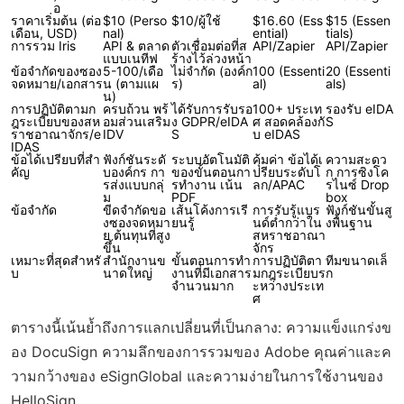
อ
ราคาเริ่มต้น (ต่อ
$10 (Perso
$10/ผู้ใช้
$16.60 (Ess
$15 (Essen
เดือน, USD)
nal)
ential)
tials)
การรวม Iris
API & ตลาด
ตัวเชื่อมต่อที่ส
API/Zapier
API/Zapier
แบบเนทีฟ
ร้างไว้ล่วงหน้า
ข้อจำกัดของซอง
5-100/เดือ
ไม่จำกัด (องค์ก
100 (Essenti
20 (Essenti
จดหมาย/เอกสาร
น (ตามแผ
ร)
al)
als)
น)
การปฏิบัติตามก
ครบถ้วน พร้
ได้รับการรับรอ
100+ ประเท
รองรับ eIDA
ฎระเบียบของสห
อมส่วนเสริม
ง GDPR/eIDA
ศ สอดคล้องกั
S
ราชอาณาจักร/e
IDV
S
บ eIDAS
IDAS
ข้อได้เปรียบที่สำ
ฟังก์ชันระดั
ระบบอัตโนมัติ
คุ้มค่า ข้อได้เ
ความสะดว
คัญ
บองค์กร กา
ของขั้นตอนกา
ปรียบระดับโ
ก การซิงโค
รส่งแบบกลุ่
รทำงาน เน้น
ลก/APAC
รไนซ์ Drop
ม
PDF
box
ข้อจำกัด
ขีดจำกัดขอ
เส้นโค้งการเรี
การรับรู้แบร
ฟังก์ชันขั้นสู
งซองจดหมา
ยนรู้
นด์ต่ำกว่าใน
งพื้นฐาน
ย ต้นทุนที่สูง
สหราชอาณา
ขึ้น
จักร
เหมาะที่สุดสำหรั
สำนักงานข
ขั้นตอนการทำ
การปฏิบัติตา
ทีมขนาดเล็
บ
นาดใหญ่
งานที่มีเอกสาร
มกฎระเบียบร
ก
จำนวนมาก
ะหว่างประเท
ศ
ตารางนี้เน้นย้ำถึงการแลกเปลี่ยนที่เป็นกลาง: ความแข็งแกร่งข
อง DocuSign ความลึกของการรวมของ Adobe คุณค่าและค
วามกว้างของ eSignGlobal และความง่ายในการใช้งานของ
HelloSign