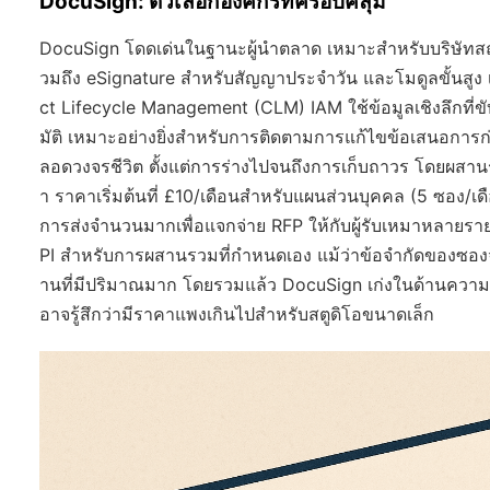
DocuSign: ตัวเลือกองค์กรที่ครอบคลุม
DocuSign โดดเด่นในฐานะผู้นำตลาด เหมาะสำหรับบริษัทสถ
วมถึง eSignature สำหรับสัญญาประจำวัน และโมดูลขั้นสูง
ct Lifecycle Management (CLM) IAM ใช้ข้อมูลเชิงลึกที่ข
มัติ เหมาะอย่างยิ่งสำหรับการติดตามการแก้ไขข้อเสนอการก่
ลอดวงจรชีวิต ตั้งแต่การร่างไปจนถึงการเก็บถาวร โดยผสานรว
า ราคาเริ่มต้นที่ £10/เดือนสำหรับแผนส่วนบุคคล (5 ซอง/เดื
การส่งจำนวนมากเพื่อแจกจ่าย RFP ให้กับผู้รับเหมาหลายร
PI สำหรับการผสานรวมที่กำหนดเอง แม้ว่าข้อจำกัดของซองจ
านที่มีปริมาณมาก โดยรวมแล้ว DocuSign เก่งในด้านความ
อาจรู้สึกว่ามีราคาแพงเกินไปสำหรับสตูดิโอขนาดเล็ก