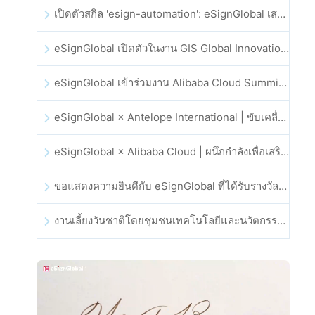
เปิดตัวสกิล 'esign-automation': eSignGlobal เสริมศักยภาพให้ OpenClaw ด้วยลายเซ็นอิเล็กทรอนิกส์อัตโนมัติ
eSignGlobal เปิดตัวในงาน GIS Global Innovation Exhibition 2025
eSignGlobal เข้าร่วมงาน Alibaba Cloud Summit 2025 ที่ฮ่องกง เพื่อขับเคลื่อนนวัตกรรมคลาวด์ที่ขับเคลื่อนด้วย AI และความเชื่อมั่นทางดิจิทัล
eSignGlobal × Antelope International | ขับเคลื่อนเวิร์กโฟลดิจิทัลที่ปลอดภัยและขับเคลื่อนด้วย AI
eSignGlobal × Alibaba Cloud | ผนึกกำลังเพื่อเสริมสร้างความเชื่อมั่นดิจิทัลระดับโลกสำหรับฟินเทค
ขอแสดงความยินดีกับ eSignGlobal ที่ได้รับรางวัล CAHK STAR Award 2025
งานเลี้ยงวันชาติโดยชุมชนเทคโนโลยีและนวัตกรรมฮ่องกง