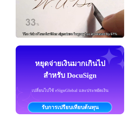
หยุดจ่ายเงินมากเกินไป
สำหรับ DocuSign
เปลี่ยนไปใช้ eSignGlobal และประหยัดเงิน
รับการเปรียบเทียบต้นทุน