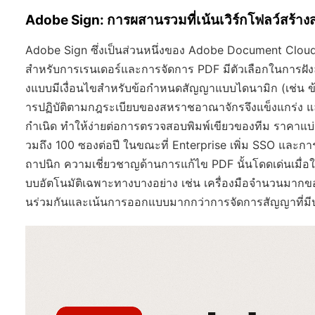
Adobe Sign: การผสานรวมที่เน้นเวิร์กโฟลว์สร้าง
Adobe Sign ซึ่งเป็นส่วนหนึ่งของ Adobe Document Cloud ด
สำหรับการเรนเดอร์และการจัดการ PDF มีตัวเลือกในการฝังล
งแบบมีเงื่อนไขสำหรับข้อกำหนดสัญญาแบบไดนามิก (เช่น ข
ารปฏิบัติตามกฎระเบียบของสหราชอาณาจักรจึงแข็งแกร่ง
กำเนิด ทำให้ง่ายต่อการตรวจสอบพิมพ์เขียวของทีม ราคาแบ่งเป็น
วมถึง 100 ซองต่อปี ในขณะที่ Enterprise เพิ่ม SSO และกา
ถาปนิก ความเชี่ยวชาญด้านการแก้ไข PDF นั้นโดดเด่นเม
บบอัตโนมัติเฉพาะทางบางอย่าง เช่น เครื่องมือจำนวนมาก
นร่วมกันและเน้นการออกแบบมากกว่าการจัดการสัญญาที่มี