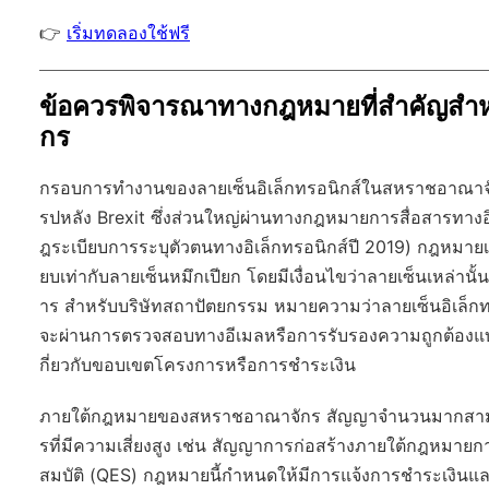
👉
เริ่มทดลองใช้ฟรี
ข้อควรพิจารณาทางกฎหมายที่สำคัญสำหร
กร
กรอบการทำงานของลายเซ็นอิเล็กทรอนิกส์ในสหราชอาณาจ
รปหลัง Brexit ซึ่งส่วนใหญ่ผ่านทางกฎหมายการสื่อสารทางอิเ
ฎระเบียบการระบุตัวตนทางอิเล็กทรอนิกส์ปี 2019) กฎหมายเห
ยบเท่ากับลายเซ็นหมึกเปียก โดยมีเงื่อนไขว่าลายเซ็นเหล่
าร สำหรับบริษัทสถาปัตยกรรม หมายความว่าลายเซ็นอิเล็กทรอน
จะผ่านการตรวจสอบทางอีเมลหรือการรับรองความถูกต้องแบบ
กี่ยวกับขอบเขตโครงการหรือการชำระเงิน
ภายใต้กฎหมายของสหราชอาณาจักร สัญญาจำนวนมากสามารถ
รที่มีความเสี่ยงสูง เช่น สัญญาการก่อสร้างภายใต้กฎหมายกา
สมบัติ (QES) กฎหมายนี้กำหนดให้มีการแจ้งการชำระเงินแล