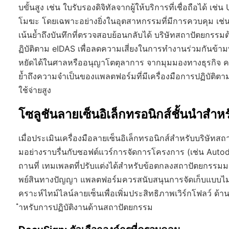
บขั้นสูง เช่น ใบรับรองดิจิทัลจากผู้ให้บริการที่เชื่อถือได้ 
โมฆะ โดยเฉพาะอย่างยิ่งในอุตสาหกรรมที่มีการควบคุม เช่
เน้นย้ำถึงบันทึกที่ตรวจสอบย้อนกลับได้ บริษัทสถาปัตยกร
ฏิบัติตาม eIDAS เพื่อลดความเสี่ยงในการทำงานร่วมกันข้า
หยัดได้ในศาลหรืออนุญาโตตุลาการ จากมุมมองทางธุรกิจ คว
ย้ำถึงความจำเป็นของแพลตฟอร์มที่มีเครื่องมือการปฏิบัติตา
ใช้จ่ายสูง
โซลูชันลายเซ็นอิเล็กทรอนิกส์ชั้นนำส
เมื่อประเมินเครื่องมือลายเซ็นอิเล็กทรอนิกส์สำหรับบริษ
มอย่างราบรื่นกับซอฟต์แวร์การจัดการโครงการ (เช่น Autod
ถานที่ เทมเพลตที่ปรับแต่งได้สำหรับข้อตกลงสถาปัตยกรรมม
พย์สินทางปัญญา แพลตฟอร์มควรสนับสนุนการจัดเก็บแบบไม
คราะห์ไทม์ไลน์ลายเซ็นเพื่อเพิ่มประสิทธิภาพเวิร์กโฟลว์ ด
ำหรับการปฏิบัติงานด้านสถาปัตยกรรม