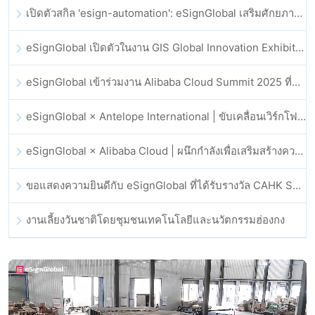
เปิดตัวสกิล 'esign-automation': eSignGlobal เสริมศักยภาพให้ OpenClaw ด้วยลายเซ็นอิเล็กทรอนิกส์อัตโนมัติ
eSignGlobal เปิดตัวในงาน GIS Global Innovation Exhibition 2025
eSignGlobal เข้าร่วมงาน Alibaba Cloud Summit 2025 ที่ฮ่องกง เพื่อขับเคลื่อนนวัตกรรมคลาวด์ที่ขับเคลื่อนด้วย AI และความเชื่อมั่นทางดิจิทัล
eSignGlobal × Antelope International | ขับเคลื่อนเวิร์กโฟลดิจิทัลที่ปลอดภัยและขับเคลื่อนด้วย AI
eSignGlobal × Alibaba Cloud | ผนึกกำลังเพื่อเสริมสร้างความเชื่อมั่นดิจิทัลระดับโลกสำหรับฟินเทค
ขอแสดงความยินดีกับ eSignGlobal ที่ได้รับรางวัล CAHK STAR Award 2025
งานเลี้ยงวันชาติโดยชุมชนเทคโนโลยีและนวัตกรรมฮ่องกง