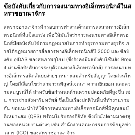
ข้อบังคับเกี่ยวกับการลงนามทางอิเล็กทรอนิกส์ในส
หราชอาณาจักร
สหราชอาณาจักรมีกรอบการทำงานด้านการลงนามทางอิเล็ก
ทรอนิกส์ที่แข็งแกร่ง เพื่อให้มั่นใจว่าการลงนามทางอิเล็กทรอ
นิกส์มีผลบังคับใช้ตามกฎหมายในการทำธุรกรรมทางธุรกิจ ภ
ายใต้กฎหมายการสื่อสารทางอิเล็กทรอนิกส์ปี 2000 และข้อบั
งคับ eIDAS ของสหภาพยุโรป (ซึ่งยังคงมีผลบังคับใช้หลัง Brex
it ผ่านข้อบังคับการระบุตัวตนทางอิเล็กทรอนิกส์) การลงนามท
างอิเล็กทรอนิกส์แบบง่ายๆ เหมาะสมสำหรับสัญญาโดยส่วนให
ญ่ โดยมีเงื่อนไขว่าสามารถพิสูจน์เจตนา ความยินยอม และคว
ามสมบูรณ์ได้ สำหรับข้อกำหนดด้านความปลอดภัยที่สูงขึ้น เช่
น การเช่าอสังหาริมทรัพย์ ซึ่งเป็นเรื่องปกติในพื้นที่ทำงานร่วม
กัน ขอแนะนำให้ใช้การลงนามทางอิเล็กทรอนิกส์ที่มีคุณสมบั
ติเหมาะสม (QES) พร้อมใบรับรองดิจิทัล ซึ่งเป็นไปตามมาตรฐ
านของหน่วยงานต่างๆ เช่น สำนักงานคณะกรรมการข้อมูลข่า
วสาร (ICO) ของสหราชอาณาจักร