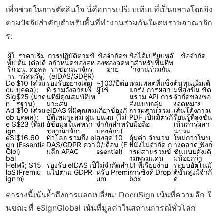
เพื่อช่วยในการตัดสินใจ นี่คือการเปรียบเทียบที่เป็นกลางโดยอิง
ตามปัจจัยสำคัญสำหรับพื้นที่ทำงานร่วมกันในสหราชอาณาจัก
ร:
ผู้ใ
ราคาเริ่ม
การปฏิบัติตามข้
ข้อจำกัดข
ข้อได้เปรียบหลั
ข้อจำกัด
ห้บ
ต้น (ต่อเดื
อกำหนดของสห
องซองจดห
กสำหรับพื้นที่ท
ริก
อน, ดอลล
ราชอาณาจักร
มาย
ำงานร่วมกัน
าร
าร์สหรัฐ)
(eIDAS/GDPR)
Do
$10 (ส่วน
รองรับอย่างเต็ม
~100/ปีต่อ
เทมเพลตที่แข็ง
ต้นทุนเพิ่มเติ
cu
บุคคล);
ที่ รวมถึงลายเซ็
ผู้ใช้
แกร่ง การผสา
มที่สูงขึ้น ขีด
Sig
$25 (มาต
นที่มีคุณสมบัติเห
นรวม API การ
จำกัดของซอ
n
รฐาน)
มาะสม
ส่งแบบกลุ่ม
งจดหมาย
Ad
$10 (ส่วน
eIDAS ที่มีคุณสม
เกี่ยวข้องกั
การผสานรวม
เส้นโค้งการเ
ob
บุคคล);
บัติเหมาะสม ศูน
บแผน (ไม่
PDF เป็นมิตรกั
รียนรู้ที่สูงชัน
e S
$23 (ทีม)
ย์ข้อมูลในสหรา
จำกัดสำหรั
บมือถือ
เน้นการผสา
ign
ชอาณาจักร
บองค์กร)
นรวม
eSi
$16.60
ทั่วโลก รวมถึง eI
สูงสุด 10
คุ้มค่า จำนวน
ใหม่กว่าในบ
gn
(Essentia
DAS/GDPR ควา
0/เดือน (E
ที่นั่งไม่จำกัด ก
างตลาด ฟังก์
Glo
l)
มลึก APAC
ssential)
ารผสานรวมข้
ชันแบบดั้งเดิ
bal
ามพรมแดน
มน้อยกว่า
Hel
ฟรี; $15
รองรับ eIDAS เป็
ไม่จำกัดสำ
UI ที่เรียบง่าย
ระบบอัตโนมั
loS
(Premiu
นไปตาม GDPR
หรับ Premi
การซิงค์ Drop
ติขั้นสูงมีจำกั
ign
m)
um
box
ด
ตารางนี้เน้นย้ำถึงการแลกเปลี่ยน: DocuSign เน้นที่ความลึก ใ
นขณะที่ eSignGlobal เน้นที่มูลค่าในสถานการณ์ทั่วโลก