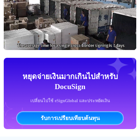
หยุดจ่ายเงินมากเกินไปสำหรับ
DocuSign
เปลี่ยนไปใช้ eSignGlobal และประหยัดเงิน
รับการเปรียบเทียบต้นทุน