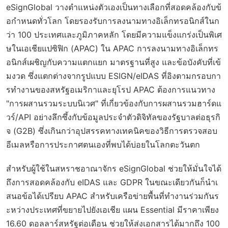
eSignGlobal วางตำแหน่งตัวเองเป็นทางเลือกที่สอดคล้องกับข้
อกำหนดทั่วโลก โดยรองรับการลงนามทางอิเล็กทรอนิกส์ในก
ว่า 100 ประเทศและภูมิภาคหลัก โดยมีความแข็งแกร่งเป็นพิเศ
ษในเอเชียแปซิฟิก (APAC) ใน APAC การลงนามทางอิเล็กทร
อนิกส์เผชิญกับความแตกแยก มาตรฐานที่สูง และข้อบังคับที่เข้
มงวด ซึ่งแตกต่างจากรูปแบบ ESIGN/eIDAS ที่อิงตามกรอบกา
รทำงานของสหรัฐอเมริกาและยุโรป APAC ต้องการแนวทาง
"การผสานรวมระบบนิเวศ" ที่เกี่ยวข้องกับการผสานรวมฮาร์ดแ
วร์/API อย่างลึกซึ้งกับข้อมูลประจำตัวดิจิทัลของรัฐบาลต่อธุรกิ
จ (G2B) ซึ่งเกินกว่าอุปสรรคทางเทคนิคของวิธีการตรวจสอบ
อีเมลหรือการประกาศตนเองที่พบได้บ่อยในโลกตะวันตก
สำหรับผู้ใช้ในสหราชอาณาจักร eSignGlobal ช่วยให้มั่นใจได้
ถึงการสอดคล้องกับ eIDAS และ GDPR ในขณะเดียวกันก็นำเ
สนอข้อได้เปรียบ APAC สำหรับเครือข่ายพื้นที่ทำงานร่วมกันร
ะหว่างประเทศที่ขยายไปยังเอเชีย แผน Essential มีราคาเพียง
16.60 ดอลลาร์สหรัฐต่อเดือน ช่วยให้ส่งเอกสารได้มากถึง 100