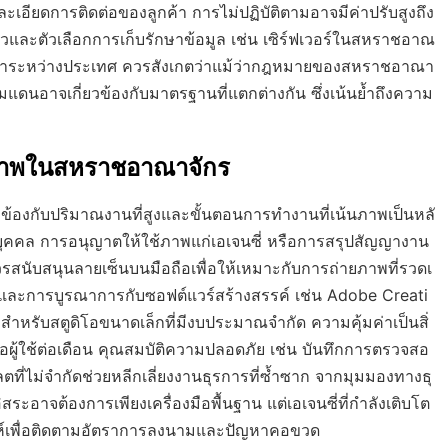
เอียดการติดต่อของลูกค้า การไม่ปฏิบัติตามอาจมีค่าปรับสูงถึง
ตัวและตัวเลือกการเก็บรักษาข้อมูล เช่น เซิร์ฟเวอร์ในสหราชอาณ
บลูกค้าระหว่างประเทศ ควรสังเกตว่าแม้ว่ากฎหมายของสหราชอาณา
แดนอาจเกี่ยวข้องกับมาตรฐานที่แตกต่างกัน ซึ่งเน้นย้ำถึงความ
ยภาพในสหราชอาณาจักร
องกับปริมาณงานที่สูงและขั้นตอนการทำงานที่เน้นภาพเป็นหลั
คคล การอนุญาตให้ใช้ภาพแก่เอเจนซี่ หรือการสรุปสัญญางาน
วรสนับสนุนลายเซ็นบนมือถือเพื่อให้เหมาะกับการถ่ายภาพที่รวดเ
้ และการบูรณาการกับซอฟต์แวร์สร้างสรรค์ เช่น Adobe Creati
หรับสตูดิโอขนาดเล็กที่มีงบประมาณจำกัด ความคุ้มค่าเป็นสิ่
อผู้ใช้ต่อเดือน คุณสมบัติความปลอดภัย เช่น บันทึกการตรวจสอ
ที่ไม่จำกัดช่วยหลีกเลี่ยงงานธุรการที่ซ้ำซาก จากมุมมองทางธุ
อาจต้องการเพียงเครื่องมือพื้นฐาน แต่เอเจนซี่ที่กำลังเติบโต
ะห์เพื่อติดตามอัตราการลงนามและปัญหาคอขวด