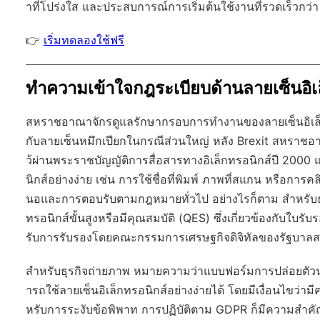
าที่โปร่งใส และประสบการณ์การเริ่มต้นใช้งานที่รวดเร็วกว่า
👉
เริ่มทดลองใช้ฟรี
ทำความเข้าใจกฎระเบียบด้านลายเซ็นอิ
สหราชอาณาจักรดูแลรักษากรอบการทำงานของลายเซ็นอิเล็กทรอ
กับลายเซ็นหมึกเปียกในกรณีส่วนใหญ่ หลัง Brexit สหราช
ว้ผ่านพระราชบัญญัติการสื่อสารทางอิเล็กทรอนิกส์ปี 2000
นิกส์อย่างง่าย เช่น การใช้ชื่อที่พิมพ์ ภาพที่สแกน หรือกา
นอและการตอบรับตามกฎหมายทั่วไป อย่างไรก็ตาม สำหรับธุรก
ทรอนิกส์ขั้นสูงหรือมีคุณสมบัติ (QES) ซึ่งเกี่ยวข้องกับใบรับรองดิ
รับการรับรองโดยคณะกรรมการเศรษฐกิจดิจิทัลของรัฐบา
สำหรับธุรกิจถ่ายภาพ หมายความว่าแบบฟอร์มการปล่อยตัวน
ารถใช้ลายเซ็นอิเล็กทรอนิกส์อย่างง่ายได้ โดยมีเงื่อนไขว
หรับการระงับข้อพิพาท การปฏิบัติตาม GDPR ก็มีความสำคัญอ