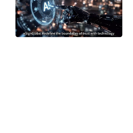
หยุดจ่ายเงินมากเกินไป
สำหรับ DocuSign
เปลี่ยนไปใช้ eSignGlobal และประหยัดเงิน
รับการเปรียบเทียบต้นทุน