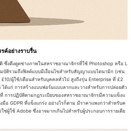
ค์อย่างราบรื่น
ิ ซึ่งดึงดูดช่างภาพในสหราชอาณาจักรที่ใช้ Photoshop หรือ L
สมบัติรวมถึงฟิลด์แบบมีเงื่อนไขสำหรับสัญญาแบบไดนามิก (เช่น
0/ผู้ใช้/เดือนสำหรับบุคคลทั่วไป สูงถึงรุ่น Enterprise ที่ £2
ข้อดี ได้แก่ การสร้างแบบฟอร์มแบบลากและวางสำหรับการปล่อยตัว
่ การปฏิบัติตามกฎระเบียบของสหราชอาณาจักรมีความแข็งแ
งมือ GDPR ที่แข็งแกร่ง อย่างไรก็ตาม มีราคาแพงกว่าสำหรับค
ม่ใช่ผู้ใช้ Adobe ซึ่งอาจมากเกินไปสำหรับผู้ประกอบการรายเดีย