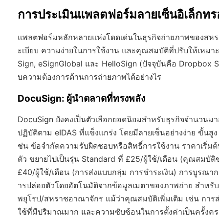
การประเมินแพลตฟอร์มลายเซ็นอิเล็กทรอ
แพลตฟอร์มหลักหลายแห่งโดดเด่นในธุรกิจถ่ายภาพของสหรา
ะเบียบ ความง่ายในการใช้งาน และคุณสมบัติที่ปรับให้เห
Sign, eSignGlobal และ HelloSign (ปัจจุบันคือ Dropbox Sig
บความต้องการด้านการถ่ายภาพได้อย่างไร
DocuSign: ผู้นำตลาดที่ทรงพลัง
DocuSign ยังคงเป็นตัวเลือกยอดนิยมสำหรับธุรกิจจำนวนม
ปฏิบัติตาม eIDAS ที่แข็งแกร่ง โดยมีลายเซ็นอย่างง่าย ขั้
ช่น ข้อจำกัดความรับผิดชอบหรือสิทธิ์การใช้งาน ราคาเริ่
ตัว ขยายไปเป็นรุ่น Standard ที่ £25/ผู้ใช้/เดือน (คุณสมบ
£40/ผู้ใช้/เดือน (การส่งแบบกลุ่ม การชำระเงิน) การบูรณา
ารปล่อยตัวโดยอัตโนมัติจากข้อมูลเมตาของภาพถ่าย สำหรับ
พยุโรป/สหราชอาณาจักร แม้ว่าคุณสมบัติเพิ่มเติม เช่น การส่ง S
ใช้ที่มีปริมาณมาก และความซับซ้อนในการตั้งค่าเป็นครั้งค