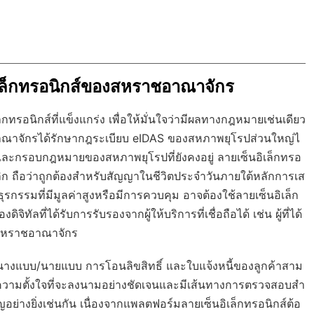
เล็กทรอนิกส์ของสหราชอาณาจักร
นิกส์ที่แข็งแกร่ง เพื่อให้มั่นใจว่ามีผลทางกฎหมายเช่นเดียว
อาณาจักรได้รักษากฎระเบียบ eIDAS ของสหภาพยุโรปส่วนใหญ่ไ
 และกรอบกฎหมายของสหภาพยุโรปที่ยังคงอยู่ ลายเซ็นอิเล็กทรอ
รคลิก ถือว่าถูกต้องสำหรับสัญญาในชีวิตประจำวันภายใต้หลักการเส
รรมที่มีมูลค่าสูงหรือมีการควบคุม อาจต้องใช้ลายเซ็นอิเล็ก
จิทัลที่ได้รับการรับรองจากผู้ให้บริการที่เชื่อถือได้ เช่น ผู้ที่ได้
ลสหราชอาณาจักร
างแบบ/นายแบบ การโอนลิขสิทธิ์ และใบแจ้งหนี้ของลูกค้าสาม
่ามีความตั้งใจที่จะลงนามอย่างชัดเจนและมีเส้นทางการตรวจสอบสำ
ย่างยิ่งเช่นกัน เนื่องจากแพลตฟอร์มลายเซ็นอิเล็กทรอนิกส์ต้อ