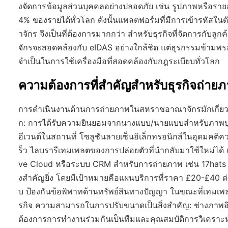
งจัดการข้อมูลส่วนบุคคลอย่างปลอดภัย เช่น รูปภาพหรือรายละ
4% ของรายได้ทั่วโลก ดังนั้นแพลตฟอร์มที่มีการเข้ารหัสใน
าจักร จึงเป็นที่ต้องการมากกว่า สำหรับธุรกิจที่จัดการกั
จักรจะสอดคล้องกับ eIDAS อย่างใกล้ชิด แต่ธุรกรรมข้ามพรม
จำเป็นในการใช้เครื่องมือที่สอดคล้องกับกฎระเบียบทั่วโลก
ความต้องการที่สำคัญสำหรับธุรกิจถ่า
การดำเนินงานด้านการถ่ายภาพในสหราชอาณาจักรมักเกี่ยวข้
ก: การได้รับความยินยอมจากนางแบบ/นายแบบสำหรับภาพบุ
อีเวนต์ในสถานที่ โซลูชันลายเซ็นอิเล็กทรอนิกส์ในอุดมคติค
ร็ว ไลบรารีเทมเพลตของการปล่อยตัวที่นำกลับมาใช้ใหม่ได
ve Cloud หรือระบบ CRM สำหรับการถ่ายภาพ เช่น 17hats สำ
งสำคัญยิ่ง โดยมีเป้าหมายคือแผนบริการที่ราคา £20-£40 ต่
บ ป้องกันข้อพิพาทด้านทรัพย์สินทางปัญญา ในขณะที่เทมเพลต
รกิจ ความสามารถในการปรับขนาดเป็นสิ่งสำคัญ: ช่างภาพอิสระ
ต้องการการทำงานร่วมกันเป็นทีมและคุณสมบัติการวิเครา