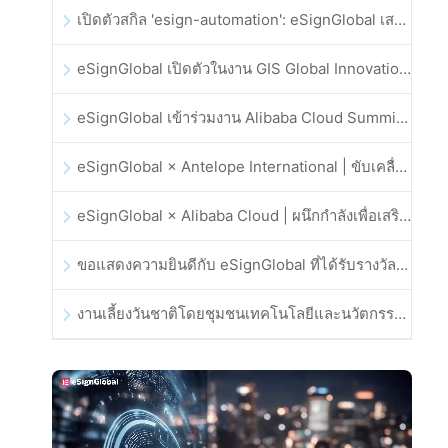
เปิดตัวสกิล 'esign-automation': eSignGlobal เสริมศักยภาพให้ OpenClaw ด้วยลายเซ็นอิเล็กทรอนิกส์อัตโนมัติ
eSignGlobal เปิดตัวในงาน GIS Global Innovation Exhibition 2025
eSignGlobal เข้าร่วมงาน Alibaba Cloud Summit 2025 ที่ฮ่องกง เพื่อขับเคลื่อนนวัตกรรมคลาวด์ที่ขับเคลื่อนด้วย AI และความเชื่อมั่นทางดิจิทัล
eSignGlobal × Antelope International | ขับเคลื่อนเวิร์กโฟลดิจิทัลที่ปลอดภัยและขับเคลื่อนด้วย AI
eSignGlobal × Alibaba Cloud | ผนึกกำลังเพื่อเสริมสร้างความเชื่อมั่นดิจิทัลระดับโลกสำหรับฟินเทค
ขอแสดงความยินดีกับ eSignGlobal ที่ได้รับรางวัล CAHK STAR Award 2025
งานเลี้ยงวันชาติโดยชุมชนเทคโนโลยีและนวัตกรรมฮ่องกง