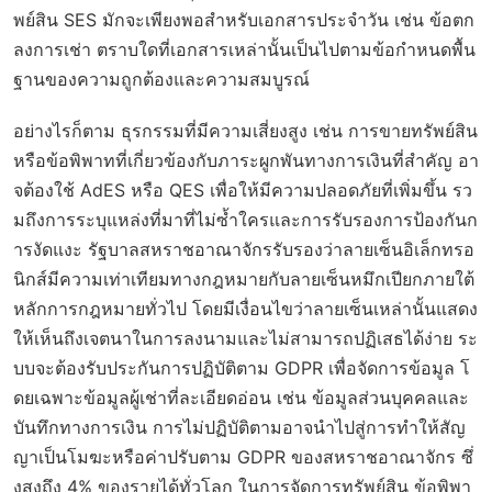
พย์สิน SES มักจะเพียงพอสำหรับเอกสารประจำวัน เช่น ข้อตก
ลงการเช่า ตราบใดที่เอกสารเหล่านั้นเป็นไปตามข้อกำหนดพื้น
ฐานของความถูกต้องและความสมบูรณ์
อย่างไรก็ตาม ธุรกรรมที่มีความเสี่ยงสูง เช่น การขายทรัพย์สิน
หรือข้อพิพาทที่เกี่ยวข้องกับภาระผูกพันทางการเงินที่สำคัญ อา
จต้องใช้ AdES หรือ QES เพื่อให้มีความปลอดภัยที่เพิ่มขึ้น รว
มถึงการระบุแหล่งที่มาที่ไม่ซ้ำใครและการรับรองการป้องกันก
ารงัดแงะ รัฐบาลสหราชอาณาจักรรับรองว่าลายเซ็นอิเล็กทรอ
นิกส์มีความเท่าเทียมทางกฎหมายกับลายเซ็นหมึกเปียกภายใต้
หลักการกฎหมายทั่วไป โดยมีเงื่อนไขว่าลายเซ็นเหล่านั้นแสดง
ให้เห็นถึงเจตนาในการลงนามและไม่สามารถปฏิเสธได้ง่าย ระ
บบจะต้องรับประกันการปฏิบัติตาม GDPR เพื่อจัดการข้อมูล โ
ดยเฉพาะข้อมูลผู้เช่าที่ละเอียดอ่อน เช่น ข้อมูลส่วนบุคคลและ
บันทึกทางการเงิน การไม่ปฏิบัติตามอาจนำไปสู่การทำให้สัญ
ญาเป็นโมฆะหรือค่าปรับตาม GDPR ของสหราชอาณาจักร ซึ่
งสูงถึง 4% ของรายได้ทั่วโลก ในการจัดการทรัพย์สิน ข้อพิพา