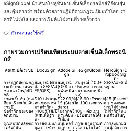
eSignGlobal
นำเสนอโซลูชันลายเซ็นอิเล็กทรอนิกส์ที่ยืดหยุ่น
และคุ้มค่ากว่า พร้อมด้วย
การปฏิบัติตามกฎระเบียบทั่วโลก
รา
คาที่โปร่งใส และการเริ่มต้นใช้งานที่รวดเร็วกว่า
👉
เริ่มทดลองใช้ฟรี
ภาพรวมการเปรียบเทียบระบบลายเซ็นอิเล็กทรอนิ
กส์
คุณสมบัติ/ระบบ
DocuSign
Adobe Si
eSignGlobal
HelloSign (D
gn
ropbox Sig
n)
การปฏิบัติตามกฎ
สมบูรณ์ (ตัวเ
สมบูรณ์
สมบูรณ์ (100+
SES/AdES พื้
ระเบียบของสหรา
ลือก SES/Ad
(QES ผ่า
ประเทศ การผส
นฐาน
ชอาณาจักร/eID
ES/QES)
นพันธมิต
านรวมระบบนิเ
AS
ร)
วศ)
ราคาเริ่มต้น (ต่อเ
$10 (ส่วนบุค
$22.99/ผู้
$16.60 (Essent
$15 (Essenti
ดือน เรียกเก็บเงิน
คล ซองจดห
ใช้ (Stan
ial 100 เอกสาร)
als ซองจดห
รายปี)
มายจำกัด)
dard)
มายไม่จำกัด)
ข้อจำกัดของซอง
~100/ผู้ใช้/ปี
ไม่จำกัดใ
100+ ต่อแผน
ไม่จำกัดในแ
จดหมาย
(แผนพื้นฐา
นระดับพ
(ปรับขนาดได้)
ผนส่วนใหญ่
น)
รีเมียม
คุณสมบัติหลักขอ
การส่งแบบก
แบบฟอร์
การผสานรวมทั่
การลงนามผ่
งทรัพย์สิน
ลุ่ม การชำร
มเว็บ การ
วโลก ผู้ใช้ไม่จำ
านมือถือ การ