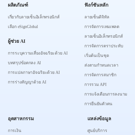
ผลิตภัณฑ์
ฟังก์ชันหลัก
เกี่ยวกับลายเซ็นอิเล็กทรอนิกส์
ลายเซ็นดิจิทัล
เลือก eSignGlobal
การจัดการเทมเพลต
ลายเซ็นอิเล็กทรอนิกส์
ผู้ช่วย AI
การจัดการตราประทับ
การระบุความเสี่ยงอัจฉริยะด้วย AI
เริ่มต้นเป็นชุด
บทสรุปข้อตกลง AI
ส่งตามกำหนดเวลา
การแปลภาษาอัจฉริยะด้วย AI
การจัดการสมาชิก
การร่างสัญญาด้วย AI
การรวม API
การแจ้งเตือนการลงนาม
การยืนยันตัวตน
อุตสาหกรรม
แหล่งข้อมูล
การเงิน
ศูนย์บริการ