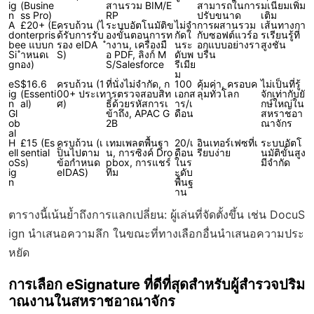
ig
(Busine
สานรวม BIM/E
สามารถในการ
มเนียมเพิ่ม
n
ss Pro)
RP
ปรับขนาด
เติม
A
£20+ (E
ครบถ้วน (ไ
ระบบอัตโนมัติข
ไม่จำ
การผสานรวม
เส้นทางกา
do
nterpris
ด้รับการรับ
องขั้นตอนการท
กัดใ
กับซอฟต์แวร์อ
รเรียนรู้ที่
be
e แบบก
รอง eIDA
ำงาน, เครื่องมื
นระ
อกแบบอย่างรา
สูงชัน
Si
ำหนดเ
S)
อ PDF, ลิงก์ M
ดับพ
บรื่น
gn
อง)
S/Salesforce
รีเมีย
ม
eS
$16.6
ครบถ้วน (1
ที่นั่งไม่จำกัด, ก
100
คุ้มค่า, ครอบค
ไม่เป็นที่รู้
ig
(Essenti
00+ ประเท
ารตรวจสอบสิท
เอกส
ลุมทั่วโลก
จักเท่ากับยั
n
al)
ศ)
ธิ์ด้วยรหัสการเ
าร/เ
กษ์ใหญ่ใน
Gl
ข้าถึง, APAC G
ดือน
สหราชอา
ob
2B
ณาจักร
al
H
£15 (Es
ครบถ้วน (เ
เทมเพลตพื้นฐา
20/เ
อินเทอร์เฟซที่เ
ระบบอัตโ
ell
sential
ป็นไปตาม
น, การซิงค์ Dro
ดือน
รียบง่าย
นมัติขั้นสูง
oS
s)
ข้อกำหนด
pbox, การแชร์
ในร
มีจำกัด
ig
eIDAS)
ทีม
ะดับ
n
พื้นฐ
าน
ตารางนี้เน้นย้ำถึงการแลกเปลี่ยน: ผู้เล่นที่จัดตั้งขึ้น เช่น DocuS
ign นำเสนอความลึก ในขณะที่ทางเลือกอื่นนำเสนอความประ
หยัด
การเลือก eSignature ที่ดีที่สุดสำหรับผู้สำรวจปริม
าณงานในสหราชอาณาจักร