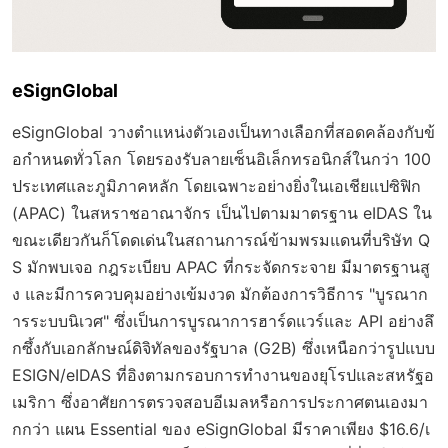
eSignGlobal
eSignGlobal วางตำแหน่งตัวเองเป็นทางเลือกที่สอดคล้องกับข้
อกำหนดทั่วโลก โดยรองรับลายเซ็นอิเล็กทรอนิกส์ในกว่า 100
ประเทศและภูมิภาคหลัก โดยเฉพาะอย่างยิ่งในเอเชียแปซิฟิก
(APAC) ในสหราชอาณาจักร เป็นไปตามมาตรฐาน eIDAS ใน
ขณะเดียวกันก็โดดเด่นในสถานการณ์ข้ามพรมแดนที่บริษัท Q
S มักพบเจอ กฎระเบียบ APAC ที่กระจัดกระจาย มีมาตรฐานสู
ง และมีการควบคุมอย่างเข้มงวด มักต้องการวิธีการ "บูรณาก
ารระบบนิเวศ" ซึ่งเป็นการบูรณาการฮาร์ดแวร์และ API อย่างลึ
กซึ้งกับเอกลักษณ์ดิจิทัลของรัฐบาล (G2B) ซึ่งเหนือกว่ารูปแบบ
ESIGN/eIDAS ที่อิงตามกรอบการทำงานของยุโรปและสหรัฐอ
เมริกา ซึ่งอาศัยการตรวจสอบอีเมลหรือการประกาศตนเองมา
กกว่า แผน Essential ของ eSignGlobal มีราคาเพียง $16.6/เ