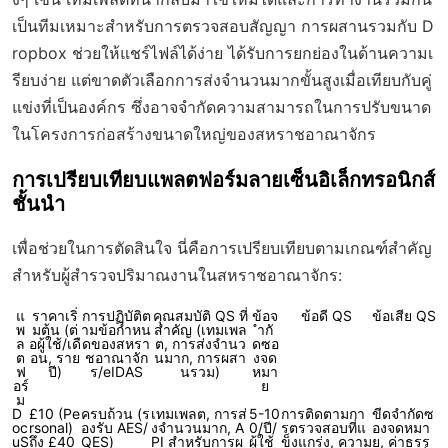
เป็นทีมเหมาะสำหรับการตรวจสอบสัญญา การผสานรวมกับ D
ropbox ช่วยให้แชร์ไฟล์ได้ง่าย ได้รับการยกย่องในด้านความเ
รียบง่าย แต่ขาดตัวเลือกการส่งจำนวนมากขั้นสูงเมื่อเทียบกับคู่
แข่งที่เป็นองค์กร ซึ่งอาจจำกัดความสามารถในการปรับขนาด
ในโครงการก่อสร้างขนาดใหญ่ของสหราชอาณาจักร
การเปรียบเทียบแพลตฟอร์มลายเซ็นอิเล็กทรอนิกส์
ชั้นนำ
เพื่อช่วยในการตัดสินใจ นี่คือการเปรียบเทียบตามเกณฑ์สำคัญ
สำหรับผู้สำรวจปริมาณงานในสหราชอาณาจักร:
แ
ราคาเริ่
การปฏิบัติต
คุณสมบัติ QS ที่
ข้อจ
ข้อดี QS
ข้อเสีย QS
พ
มต้น (ต่
ามข้อกำหน
สำคัญ (เทมเพล
ำกั
ล
อผู้ใช้/เดื
ดของสหรา
ต, การส่งจำนว
ดซอ
ต
อน, ราย
ชอาณาจัก
นมาก, การผสา
งจด
ฟ
ปี)
ร/eIDAS
นรวม)
หมา
อร์
ย
ม
D
£10 (Pe
ครบถ้วน (ร
เทมเพลต, การส่
5-10
การติดตามกา
ขีดจำกัดซ
oc
rsonal)
องรับ AES/
งจำนวนมาก, A
0/ปี/
รตรวจสอบที่แ
องจดหมา
uS
ถึง £40
QES)
PI สำหรับการผ
ผู้ใช้
ข็งแกร่ง, ความ
ย, ค่าธรร