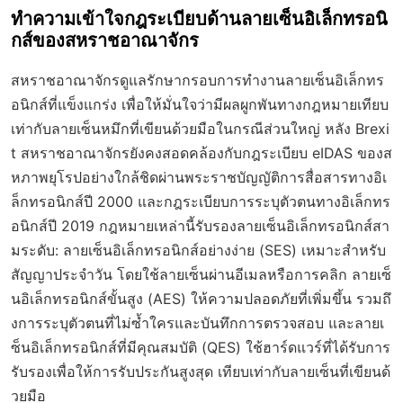
ทำความเข้าใจกฎระเบียบด้านลายเซ็นอิเล็กทรอนิ
กส์ของสหราชอาณาจักร
สหราชอาณาจักรดูแลรักษากรอบการทำงานลายเซ็นอิเล็กทร
อนิกส์ที่แข็งแกร่ง เพื่อให้มั่นใจว่ามีผลผูกพันทางกฎหมายเทียบ
เท่ากับลายเซ็นหมึกที่เขียนด้วยมือในกรณีส่วนใหญ่ หลัง Brexi
t สหราชอาณาจักรยังคงสอดคล้องกับกฎระเบียบ eIDAS ของส
หภาพยุโรปอย่างใกล้ชิดผ่านพระราชบัญญัติการสื่อสารทางอิเ
ล็กทรอนิกส์ปี 2000 และกฎระเบียบการระบุตัวตนทางอิเล็กทร
อนิกส์ปี 2019 กฎหมายเหล่านี้รับรองลายเซ็นอิเล็กทรอนิกส์สา
มระดับ: ลายเซ็นอิเล็กทรอนิกส์อย่างง่าย (SES) เหมาะสำหรับ
สัญญาประจำวัน โดยใช้ลายเซ็นผ่านอีเมลหรือการคลิก ลายเซ็
นอิเล็กทรอนิกส์ขั้นสูง (AES) ให้ความปลอดภัยที่เพิ่มขึ้น รวมถึ
งการระบุตัวตนที่ไม่ซ้ำใครและบันทึกการตรวจสอบ และลายเ
ซ็นอิเล็กทรอนิกส์ที่มีคุณสมบัติ (QES) ใช้ฮาร์ดแวร์ที่ได้รับการ
รับรองเพื่อให้การรับประกันสูงสุด เทียบเท่ากับลายเซ็นที่เขียนด้
วยมือ