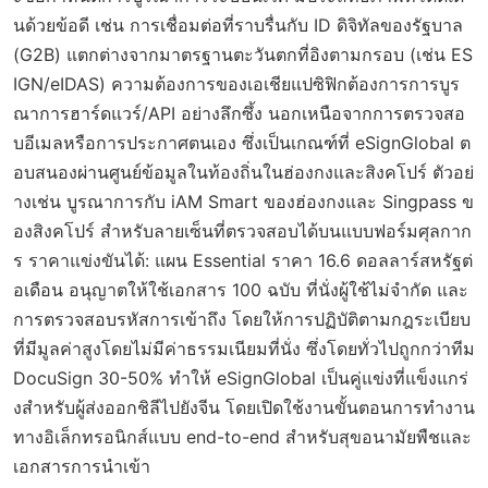
นด้วยข้อดี เช่น การเชื่อมต่อที่ราบรื่นกับ ID ดิจิทัลของรัฐบาล
(G2B) แตกต่างจากมาตรฐานตะวันตกที่อิงตามกรอบ (เช่น ES
IGN/eIDAS) ความต้องการของเอเชียแปซิฟิกต้องการการบูร
ณาการฮาร์ดแวร์/API อย่างลึกซึ้ง นอกเหนือจากการตรวจสอ
บอีเมลหรือการประกาศตนเอง ซึ่งเป็นเกณฑ์ที่ eSignGlobal ต
อบสนองผ่านศูนย์ข้อมูลในท้องถิ่นในฮ่องกงและสิงคโปร์ ตัวอย่
างเช่น บูรณาการกับ iAM Smart ของฮ่องกงและ Singpass ข
องสิงคโปร์ สำหรับลายเซ็นที่ตรวจสอบได้บนแบบฟอร์มศุลกาก
ร ราคาแข่งขันได้: แผน Essential ราคา 16.6 ดอลลาร์สหรัฐต่
อเดือน อนุญาตให้ใช้เอกสาร 100 ฉบับ ที่นั่งผู้ใช้ไม่จำกัด และ
การตรวจสอบรหัสการเข้าถึง โดยให้การปฏิบัติตามกฎระเบียบ
ที่มีมูลค่าสูงโดยไม่มีค่าธรรมเนียมที่นั่ง ซึ่งโดยทั่วไปถูกกว่าทีม
DocuSign 30-50% ทำให้ eSignGlobal เป็นคู่แข่งที่แข็งแกร่
งสำหรับผู้ส่งออกชิลีไปยังจีน โดยเปิดใช้งานขั้นตอนการทำงาน
ทางอิเล็กทรอนิกส์แบบ end-to-end สำหรับสุขอนามัยพืชและ
เอกสารการนำเข้า