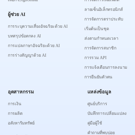
ลายเซ็นอิเล็กทรอนิกส์
ผู้ช่วย AI
การจัดการตราประทับ
การระบุความเสี่ยงอัจฉริยะด้วย AI
เริ่มต้นเป็นชุด
บทสรุปข้อตกลง AI
ส่งตามกำหนดเวลา
การแปลภาษาอัจฉริยะด้วย AI
การจัดการสมาชิก
การร่างสัญญาด้วย AI
การรวม API
การแจ้งเตือนการลงนาม
การยืนยันตัวตน
อุตสาหกรรม
แหล่งข้อมูล
การเงิน
ศูนย์บริการ
การผลิต
บันทึกการเปลี่ยนแปลง
อสังหาริมทรัพย์
คู่มือผู้ใช้
คำถามที่พบบ่อย