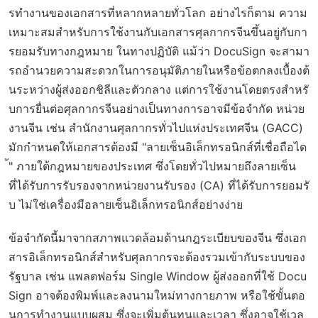
รทำงานของเอกสารที่หลากหลายทั่วโลก อย่างไรก็ตาม ความ
เหมาะสมสำหรับการใช้งานกับเอกสารศุลกากรจีนขึ้นอยู่กับกา
รยอมรับทางกฎหมาย ในทางปฏิบัติ แม้ว่า DocuSign จะสามา
รถอำนวยความสะดวกในการอนุมัติภายในหรือข้อตกลงเบื้องต้
นระหว่างผู้ส่งออกชิลีและตัวกลาง แต่การใช้งานโดยตรงสำหรั
บการยื่นต่อศุลกากรจีนอย่างเป็นทางการอาจมีข้อจำกัด หน่วย
งานจีน เช่น สำนักงานศุลกากรทั่วไปแห่งประเทศจีน (GACC)
มักกำหนดให้เอกสารต้องมี "ลายเซ็นอิเล็กทรอนิกส์ที่เชื่อถือได
้" ภายใต้กฎหมายของประเทศ ซึ่งโดยทั่วไปหมายถึงลายเซ็น
ที่ได้รับการรับรองจากหน่วยงานรับรอง (CA) ที่ได้รับการยอมรั
บ ไม่ใช่เครื่องมือลายเซ็นอิเล็กทรอนิกส์อย่างง่าย
ข้อจำกัดนี้มาจากสภาพแวดล้อมด้านกฎระเบียบของจีน ซึ่งเอก
สารอิเล็กทรอนิกส์สำหรับศุลกากรจะต้องรวมเข้ากับระบบของ
รัฐบาล เช่น แพลตฟอร์ม Single Window ผู้ส่งออกที่ใช้ Docu
Sign อาจต้องพิมพ์และลงนามใหม่ทางกายภาพ หรือใช้ขั้นตอ
นการทำงานแบบผสม ซึ่งจะเพิ่มต้นทุนและเวลา ซึ่งอาจใช้เวล