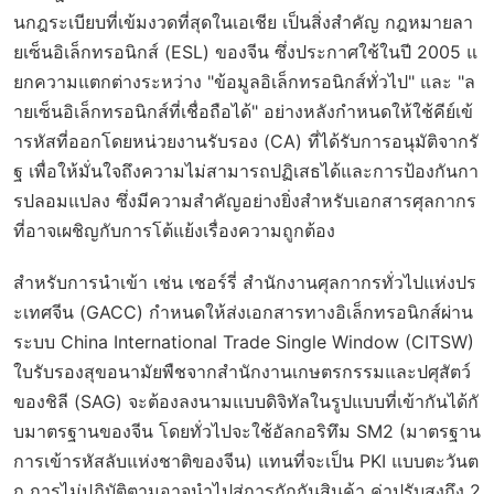
นกฎระเบียบที่เข้มงวดที่สุดในเอเชีย เป็นสิ่งสำคัญ กฎหมายลา
ยเซ็นอิเล็กทรอนิกส์ (ESL) ของจีน ซึ่งประกาศใช้ในปี 2005 แ
ยกความแตกต่างระหว่าง "ข้อมูลอิเล็กทรอนิกส์ทั่วไป" และ "ล
ายเซ็นอิเล็กทรอนิกส์ที่เชื่อถือได้" อย่างหลังกำหนดให้ใช้คีย์เข้
ารหัสที่ออกโดยหน่วยงานรับรอง (CA) ที่ได้รับการอนุมัติจากรั
ฐ เพื่อให้มั่นใจถึงความไม่สามารถปฏิเสธได้และการป้องกันกา
รปลอมแปลง ซึ่งมีความสำคัญอย่างยิ่งสำหรับเอกสารศุลกากร
ที่อาจเผชิญกับการโต้แย้งเรื่องความถูกต้อง
สำหรับการนำเข้า เช่น เชอร์รี่ สำนักงานศุลกากรทั่วไปแห่งปร
ะเทศจีน (GACC) กำหนดให้ส่งเอกสารทางอิเล็กทรอนิกส์ผ่าน
ระบบ China International Trade Single Window (CITSW)
ใบรับรองสุขอนามัยพืชจากสำนักงานเกษตรกรรมและปศุสัตว์
ของชิลี (SAG) จะต้องลงนามแบบดิจิทัลในรูปแบบที่เข้ากันได้กั
บมาตรฐานของจีน โดยทั่วไปจะใช้อัลกอริทึม SM2 (มาตรฐาน
การเข้ารหัสลับแห่งชาติของจีน) แทนที่จะเป็น PKI แบบตะวันต
ก การไม่ปฏิบัติตามอาจนำไปสู่การกักกันสินค้า ค่าปรับสูงถึง 2