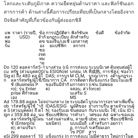
โลกและระดับภูมิภาค ความยืดหยุ่นด้านราคา และฟังก์ชันเอก
สารการค้า ด้านล่างนี้คือการเปรียบเทียบที่เป็นกลางโดยอิงจาก
ปัจจัยสำคัญที่เกี่ยวข้องกับผู้ส่งออกชิลี
แพ
ราคา (รายปี,
ข้อ
การปฏิบัติตา
ฟังก์ชันห
ข้อดี
ข้อจำกัด
ลต
USD)
จำกั
มกฎระเบียบ
ลักสำหรับ
ฟอ
ดข
ของจีน/เอเชี
เอกสารศุ
ร์ม
อง
ยแปซิฟิก
ลกากร
ซอ
งจด
หม
าย
Do
120 ดอลลาร์ส
5-1
บางส่วน (เน้
การส่งแบ
ระบบนิเวศ
ต้นทุนต่อผู้ใ
cu
หรัฐ (ส่วนบุคค
00/
น ESIGN/eI
บกลุ่ม, IA
ที่成熟, การ
ช้สูง; ช่องว่า
Sig
ล) ถึง 480 ดอ
ผู้ใ
DAS; การบูร
M CLM,
บูรณาการ
งด้านกฎระเ
n
ลลาร์สหรัฐ/ผู้ใ
ช้/ปี
ณาการ CA
การติดตา
ที่แข็งแกร่ง
บียบในเอเชี
ช้ (Business P
ของจีนมีจำกั
มการตรว
(เช่น Sales
ย
ro); รุ่น Enter
ด)
จสอบ, ส่ว
force)
prise ที่กำหนด
นเสริม S
เอง
MS
Ad
179.88 ดอลล
ไม่จ
ปานกลาง (e
ระบบอัตโ
บูรณาการอ
ราคาเพิ่มขึ้น
ob
าร์สหรัฐ/ผู้ใช้
ำกั
IDAS/ESIG
นมัติของ
ย่างราบรื่น
ตามจำนวนผู้
e S
(ส่วนบุคคล) ถึ
ดใ
N; รองรับเอเ
ขั้นตอนก
กับระบบนิเ
ใช้; เน้น ID เ
ign
ง 359.88 ดอ
นแ
ชียแปซิฟิกบ
ารทำงา
วศของ Ad
ฉพาะของเอเ
ลลาร์สหรัฐ/ผู้ใ
ผน
างส่วนผ่านพั
น, ลายเซ็
obe; เหมา
ชียแปซิฟิกน้
ช้ (Enterpris
นธมิตร)
นบนมือถื
ะสำหรับกา
อยกว่า
e); ตามปริมา
อ, การแก้
รเตรียมเอก
ณ
ไข PDF
สาร
eSi
299 ดอลลาร์
10
แข็งแกร่ง (ก
การส่งแบ
ไม่มีค่าธรร
ใหม่กว่าในต