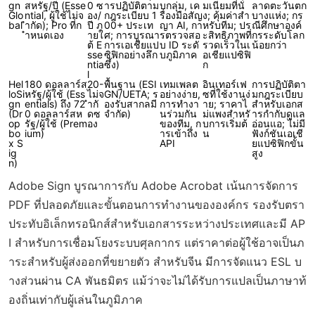
gn
สหรัฐ/ปี (Esse
0 ซ
ารปฏิบัติตาม
บกลุ่ม, เค
มเนียมที่นั่
ลาดตะวันตก
Glo
ntial, ผู้ใช้ไม่จ
อง/
กฎระเบียบ 1
รื่องมือสัญ
ง; คุ้มค่าสำ
บางแห่ง; กร
bal
ำกัด); Pro ที่ก
ปี ภ
00+ ประเท
ญา AI, กา
หรับทีม; ปร
ณีศึกษาองค์
ำหนดเอง
ายใ
ศ; การบูรณา
รตรวจสอ
ะสิทธิภาพที่
กรระดับโลก
ต้ E
การเอเชียแป
บ ID ระดั
รวดเร็วในเ
น้อยกว่า
sse
ซิฟิกอย่างลึก
บภูมิภาค
อเชียแปซิฟิ
ntia
ซึ้ง)
ก
l
Hel
180 ดอลลาร์ส
20-
พื้นฐาน (ESI
เทมเพลต
อินเทอร์เฟ
การปฏิบัติตา
loSi
หรัฐ/ผู้ใช้ (Ess
ไม่จ
GN/UETA; ร
อย่างง่าย,
ซที่ใช้งานง่
มกฎระเบียบ
gn
entials) ถึง 72
ำกั
องรับสากลมี
การทำงา
าย; ราคาไ
สำหรับเอกส
(Dr
0 ดอลลาร์สห
ดซ
จำกัด)
นร่วมกัน
ม่แพงสำหรั
ารกำกับดูแล
op
รัฐ/ผู้ใช้ (Prem
อง
ของทีม, ก
บการเริ่มต้
อ่อนแอ; ไม่มี
bo
ium)
ารเข้าถึง
น
ฟังก์ชันเอเชี
x S
API
ยแปซิฟิกขั้น
ig
สูง
n)
Adobe Sign บูรณาการกับ Adobe Acrobat เน้นการจัดการ
PDF ที่ปลอดภัยและขั้นตอนการทำงานขององค์กร รองรับตรา
ประทับอิเล็กทรอนิกส์สำหรับเอกสารระหว่างประเทศและมี AP
I สำหรับการเชื่อมโยงระบบศุลกากร แต่ราคาต่อผู้ใช้อาจเป็นภ
าระสำหรับผู้ส่งออกที่ขยายตัว สำหรับจีน มีการจัดแนว ESL บ
างส่วนผ่าน CA พันธมิตร แม้ว่าจะไม่ได้รับการแปลเป็นภาษาท้
องถิ่นเท่ากับผู้เล่นในภูมิภาค