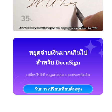
หยุดจ่ายเงินมากเกินไป
สำหรับ DocuSign
เปลี่ยนไปใช้ eSignGlobal และประหยัดเงิน
รับการเปรียบเทียบต้นทุน