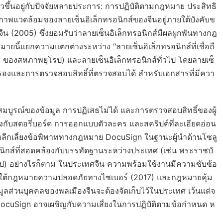
วขึ้นอยู่กับปัจจัยหลายประการ: การปฏิบัติตามกฎหมาย ประสิทธิ
แวดล้อมของลายเซ็นอิเล็กทรอนิกส์ของจีนอยู่ภายใต้บังคับข
 (2005) ซึ่งยอมรับว่าลายเซ็นอิเล็กทรอนิกส์มีผลผูกพันทางกฎ
ยนี้แยกความแตกต่างระหว่าง "ลายเซ็นอิเล็กทรอนิกส์ที่เชื่อถื
DAS ของสหภาพยุโรป) และลายเซ็นอิเล็กทรอนิกส์ทั่วไป โดยลายเซ็
ารรับรองและการตรวจสอบสิทธิ์ที่ตรวจสอบได้ สำหรับเอกสารที่มีควา
สมบูรณ์ของข้อมูล การปฏิเสธไม่ได้ และการตรวจสอบสิทธิ์ของผู้
งกับสตอรี่บอร์ด การออกแบบตัวละคร และสคริปต์ที่ละเอียดอ่อน
ื่อหลีกเลี่ยงข้อพิพาททางกฎหมาย DocuSign ในฐานะผู้นำด้านโซลู
อนิกส์ที่สอดคล้องกับบรรทัดฐานระหว่างประเทศ (เช่น พระราชบั
) อย่างไรก็ตาม ในประเทศจีน ความพร้อมใช้งานมีความซับซ้อ
ายใต้กฎหมายความปลอดภัยทางไซเบอร์ (2017) และกฎหมายคุ้ม
ูลส่วนบุคคลของพลเมืองจีนจะต้องจัดเก็บไว้ในประเทศ เว้นแต่จ
้ DocuSign อาจเผชิญกับความเสี่ยงในการปฏิบัติตามข้อกำหนด ห