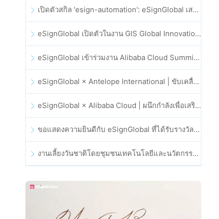
เปิดตัวสกิล 'esign-automation': eSignGlobal เสริมศักยภาพให้ OpenClaw ด้วยลายเซ็นอิเล็กทรอนิกส์อัตโนมัติ
eSignGlobal เปิดตัวในงาน GIS Global Innovation Exhibition 2025
eSignGlobal เข้าร่วมงาน Alibaba Cloud Summit 2025 ที่ฮ่องกง เพื่อขับเคลื่อนนวัตกรรมคลาวด์ที่ขับเคลื่อนด้วย AI และความเชื่อมั่นทางดิจิทัล
eSignGlobal × Antelope International | ขับเคลื่อนเวิร์กโฟลดิจิทัลที่ปลอดภัยและขับเคลื่อนด้วย AI
eSignGlobal × Alibaba Cloud | ผนึกกำลังเพื่อเสริมสร้างความเชื่อมั่นดิจิทัลระดับโลกสำหรับฟินเทค
ขอแสดงความยินดีกับ eSignGlobal ที่ได้รับรางวัล CAHK STAR Award 2025
งานเลี้ยงวันชาติโดยชุมชนเทคโนโลยีและนวัตกรรมฮ่องกง