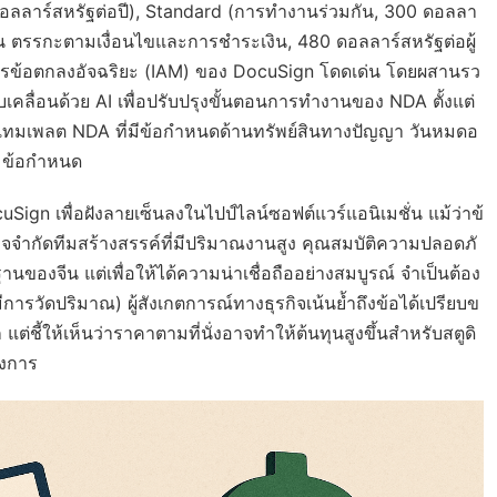
 ดอลลาร์สหรัฐต่อปี), Standard (การทำงานร่วมกัน, 300 ดอลลา
 เช่น ตรรกะตามเงื่อนไขและการชำระเงิน, 480 ดอลลาร์สหรัฐต่อผู้
ดการข้อตกลงอัจฉริยะ (IAM) ของ DocuSign โดดเด่น โดยผสานรว
บเคลื่อนด้วย AI เพื่อปรับปรุงขั้นตอนการทำงานของ NDA ตั้งแต่
เทมเพลต NDA ที่มีข้อกำหนดด้านทรัพย์สินทางปัญญา วันหมดอ
ตามข้อกำหนด
ign เพื่อฝังลายเซ็นลงในไปป์ไลน์ซอฟต์แวร์แอนิเมชั่น แม้ว่าข้
จจำกัดทีมสร้างสรรค์ที่มีปริมาณงานสูง คุณสมบัติความปลอดภั
งจีน แต่เพื่อให้ได้ความน่าเชื่อถืออย่างสมบูรณ์ จำเป็นต้อง
ีการวัดปริมาณ) ผู้สังเกตการณ์ทางธุรกิจเน้นย้ำถึงข้อได้เปรียบข
้ให้เห็นว่าราคาตามที่นั่งอาจทำให้ต้นทุนสูงขึ้นสำหรับสตูดิ
รงการ