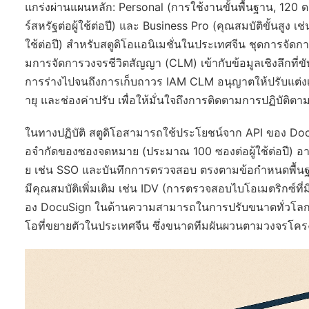
แกร่งผ่านแผนหลัก: Personal (การใช้งานขั้นพื้นฐาน, 120
ร์สหรัฐต่อผู้ใช้ต่อปี) และ Business Pro (คุณสมบัติขั้นสูง
ใช้ต่อปี) สำหรับสตูดิโอแอนิเมชั่นในประเทศจีน ชุดการจั
มการจัดการวงจรชีวิตสัญญา (CLM) เข้ากับข้อมูลเชิงลึกที่ขั
การร่างไปจนถึงการเก็บถาวร IAM CLM อนุญาตให้ปรับแต่ง
ายุ และช่องค่าปรับ เพื่อให้มั่นใจถึงการติดตามการปฏิบัติ
ในทางปฏิบัติ สตูดิโอสามารถใช้ประโยชน์จาก API ของ DocuS
อจำกัดของซองจดหมาย (ประมาณ 100 ซองต่อผู้ใช้ต่อปี) อา
ย เช่น SSO และบันทึกการตรวจสอบ ตรงตามข้อกำหนดพื้นฐานขอ
มีคุณสมบัติเพิ่มเติม เช่น IDV (การตรวจสอบไบโอเมตริกซ์ที่ม
อง DocuSign ในด้านความสามารถในการปรับขนาดทั่วโลก แต่ชี
โอที่ขยายตัวในประเทศจีน ซึ่งขนาดทีมผันผวนตามวงจรโค