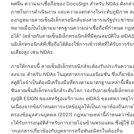
ทศจีน ความน่าเชื่อถือของ DocuSign สำหรับ NDAs ดังกล่า
ภาพในการดำเนินงาน และความแตกต่างในระดับภูมิภาค สภาพ
องกฎหมายลายเซ็นอิเล็กทรอนิกส์แห่งสาธารณรัฐประชาชนจีน
หมายเมื่อเป็นไปตามมาตรฐานความน่าเชื่อถือที่กำหนด กฎหมา
อได้" (คล้ายกับลายเซ็นอิเล็กทรอนิกส์ที่มีคุณสมบัติใน eI
นอิเล็กทรอนิกส์ที่เชื่อถือได้ต้องใช้การเข้ารหัสที่ได้รับก
มเสี่ยงสูง เช่น NDAs
ภายใต้กรอบนี้ ลายเซ็นอิเล็กทรอนิกส์จะต้องรับประกันความ
ลงนาม สำหรับ NDAs ในอุตสาหกรรมแอนิเมชั่น ซึ่งเกี่ยวข้อ
สตูดิโอจำเป็นต้องมีเครื่องมือที่ตรงตามมาตรฐานเหล่านี้เพ
ชันลายเซ็นอิเล็กทรอนิกส์ระดับโลก รองรับลายเซ็นอิเล็กทร
ญญัติ ESIGN ของสหรัฐอเมริกาและ eIDAS ของสหภาพยุโรป
นเนื่องจากข้อกำหนดการแปลข้อมูลให้เป็นภาษาท้องถิ่นภ
ครองข้อมูลส่วนบุคคล (2021) กฎหมายเหล่านี้กำหนดว่าข้อม
ะได้รับการอนุมัติสำหรับการถ่ายโอนข้ามพรมแดน ซึ่งผู้ใช
ากเอกสารเกี่ยวข้องกับบุคลากรหรือพันธมิตรในท้องถิ่น