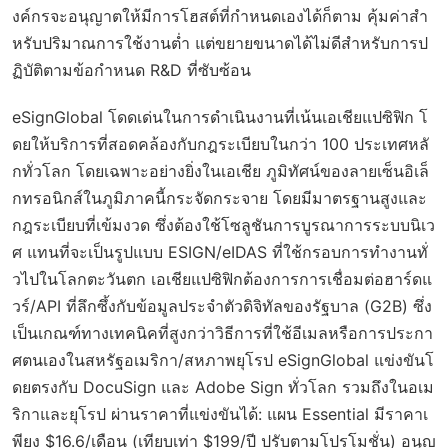
งค์กรจะอนุญาตให้มีการโฮสต์ที่กำหนดเองได้ก็ตาม คุ้มค่าสำ
หรับปริมาณการใช้งานต่ำ แต่ขยายขนาดได้ไม่ดีสำหรับการป
ฏิบัติตามข้อกำหนด R&D ที่ซับซ้อน
eSignGlobal โดดเด่นในการดำเนินงานที่เน้นเอเชียแปซิฟิก โ
ดยให้บริการที่สอดคล้องกับกฎระเบียบในกว่า 100 ประเทศหลั
กทั่วโลก โดยเฉพาะอย่างยิ่งในเอเชีย ภูมิทัศน์ของลายเซ็นอิเล็
กทรอนิกส์ในภูมิภาคนี้กระจัดกระจาย โดยมีมาตรฐานสูงและ
กฎระเบียบที่เข้มงวด ซึ่งต้องใช้โซลูชันการบูรณาการระบบนิเว
ศ แทนที่จะเป็นรูปแบบ ESIGN/eIDAS ที่ใช้กรอบการทำงานทั่
วไปในโลกตะวันตก เอเชียแปซิฟิกต้องการการเชื่อมต่อฮาร์ดแ
วร์/API ที่ลึกซึ้งกับข้อมูลประจำตัวดิจิทัลของรัฐบาล (G2B) ซึ่ง
เป็นเกณฑ์ทางเทคนิคที่สูงกว่าวิธีการที่ใช้อีเมลหรือการประกา
ศตนเองในสหรัฐอเมริกา/สหภาพยุโรป eSignGlobal แข่งขันโ
ดยตรงกับ DocuSign และ Adobe Sign ทั่วโลก รวมถึงในอเม
ริกาและยุโรป ผ่านราคาที่แข่งขันได้: แผน Essential มีราคาเ
พียง $16.6/เดือน (เทียบเท่า $199/ปี ปรับตามโปรโมชั่น) อนุญ