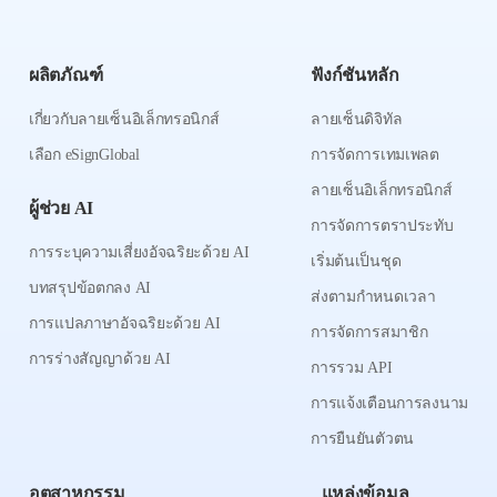
ผลิตภัณฑ์
ฟังก์ชันหลัก
เกี่ยวกับลายเซ็นอิเล็กทรอนิกส์
ลายเซ็นดิจิทัล
เลือก eSignGlobal
การจัดการเทมเพลต
ลายเซ็นอิเล็กทรอนิกส์
ผู้ช่วย AI
การจัดการตราประทับ
การระบุความเสี่ยงอัจฉริยะด้วย AI
เริ่มต้นเป็นชุด
บทสรุปข้อตกลง AI
ส่งตามกำหนดเวลา
การแปลภาษาอัจฉริยะด้วย AI
การจัดการสมาชิก
การร่างสัญญาด้วย AI
การรวม API
การแจ้งเตือนการลงนาม
การยืนยันตัวตน
อุตสาหกรรม
แหล่งข้อมูล