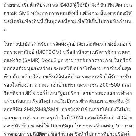
ฝ่ายขาย เริ่มต้นที่ประมาณ $480/ผู้ใช้/ปี) ฟังก์ชันเพิ่มเติม เช่น
การส่ง SMS หรือการตรวจสอบสิทธิ์ แต่ถึงกระนั้น อาจต้องมีพั
นธมิตรในท้องถิ่นที่เป็นบุคคลที่สามเพื่อให้เป็นไปตามข้อกำหน
ด
ในทางปฏิบัติ สำหรับการจัดตั้งศูนย์วิจัยและพัฒนา ซึ่งยื่นต่อกร
ะทรวงพาณิชย์ (MOFCOM) หรือสำนักงานบริหารจัดการตลา
ดแห่งรัฐ (SAMR) DocuSign สามารถจัดการร่างภายในหรือข้
อตกลงร่วมทุนระหว่างประเทศได้ อย่างไรก็ตาม การยื่นขั้นสุด
ท้ายมักจะต้องใช้ลายเซ็นดิจิทัลที่เป็นกระดาษหรือได้รับการรับ
รองในท้องถิ่น ความล่าช้าข้ามพรมแดน (เช่น 200-500 มิลลิ
วินาทีจากเซิร์ฟเวอร์ในสหรัฐอเมริกา) สามารถชะลอการทำงา
นร่วมกันแบบเรียลไทม์ และไม่มีการเข้ารหัสเฉพาะของจีน (อั
ลกอริทึม SM2/SM3/SM4) การบังคับใช้ในการโต้แย้งจึงไม่แ
น่นอน การสำรวจทางธุรกิจในปี 2024 แสดงให้เห็นว่า 40% ข
องบริษัทข้ามชาติที่ใช้ DocuSign ในประเทศจีนเผชิญกับการต
รวจสอบการปฏิบัติตามข้อกำหนด ซึ่งนำไปสู่การที่บางบริษัทใ