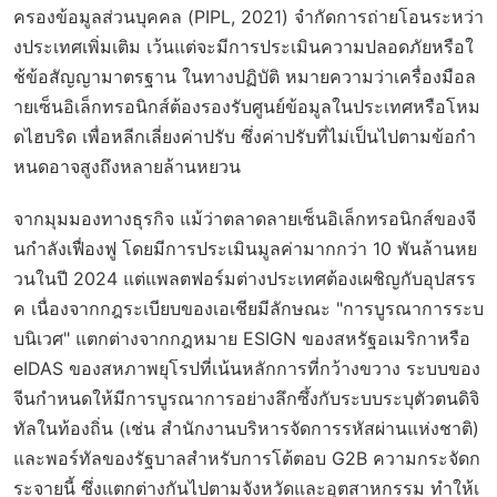
ครองข้อมูลส่วนบุคคล (PIPL, 2021) จำกัดการถ่ายโอนระหว่า
งประเทศเพิ่มเติม เว้นแต่จะมีการประเมินความปลอดภัยหรือใ
ช้ข้อสัญญามาตรฐาน ในทางปฏิบัติ หมายความว่าเครื่องมือล
ายเซ็นอิเล็กทรอนิกส์ต้องรองรับศูนย์ข้อมูลในประเทศหรือโหม
ดไฮบริด เพื่อหลีกเลี่ยงค่าปรับ ซึ่งค่าปรับที่ไม่เป็นไปตามข้อกำ
หนดอาจสูงถึงหลายล้านหยวน
จากมุมมองทางธุรกิจ แม้ว่าตลาดลายเซ็นอิเล็กทรอนิกส์ของจี
นกำลังเฟื่องฟู โดยมีการประเมินมูลค่ามากกว่า 10 พันล้านหย
วนในปี 2024 แต่แพลตฟอร์มต่างประเทศต้องเผชิญกับอุปสรร
ค เนื่องจากกฎระเบียบของเอเชียมีลักษณะ "การบูรณาการระบ
บนิเวศ" แตกต่างจากกฎหมาย ESIGN ของสหรัฐอเมริกาหรือ
eIDAS ของสหภาพยุโรปที่เน้นหลักการที่กว้างขวาง ระบบของ
จีนกำหนดให้มีการบูรณาการอย่างลึกซึ้งกับระบบระบุตัวตนดิจิ
ทัลในท้องถิ่น (เช่น สำนักงานบริหารจัดการรหัสผ่านแห่งชาติ)
และพอร์ทัลของรัฐบาลสำหรับการโต้ตอบ G2B ความกระจัดก
ระจายนี้ ซึ่งแตกต่างกันไปตามจังหวัดและอุตสาหกรรม ทำให้เ