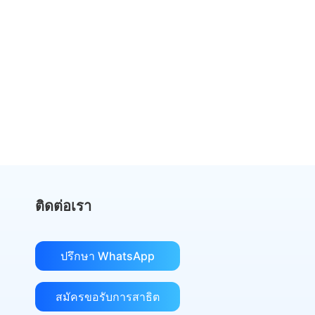
หยุดจ่ายเงินมากเกินไปสำหรับ
DocuSign
เปลี่ยนไปใช้ eSignGlobal และประหยัดเงิน
รับการเปรียบเทียบต้นทุน
ติดต่อเรา
ปรึกษา WhatsApp
สมัครขอรับการสาธิต