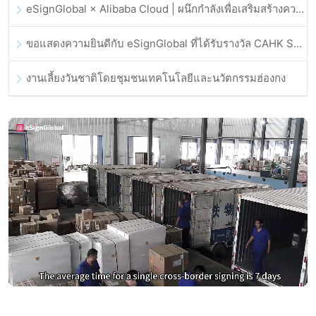
eSignGlobal × Alibaba Cloud | ผนึกกำลังเพื่อเสริมสร้างความเชื่อมั่นดิจิทัลระดับโลกสำหรับฟินเทค
ขอแสดงความยินดีกับ eSignGlobal ที่ได้รับรางวัล CAHK STAR Award 2025
งานเลี้ยงวันชาติโดยชุมชนเทคโนโลยีและนวัตกรรมฮ่องกง