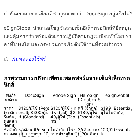
กำลังมองหาทางเลือกที่ชาญฉลาดกว่า DocuSign อยู่หรือไม่?
eSignGlobal
นำเสนอโซลูชันลายเซ็นอิเล็กทรอนิกส์ที่ยืดหยุ่น
และคุ้มค่ากว่า พร้อมด้วย
การปฏิบัติตามกฎระเบียบทั่วโลก
รา
คาที่โปร่งใส และกระบวนการเริ่มต้นใช้งานที่รวดเร็วกว่า
👉
เริ่มทดลองใช้ฟรี
ภาพรวมการเปรียบเทียบแพลตฟอร์มลายเซ็นอิเล็กทรอ
นิกส์
ฟังก์ชั
DocuSign
Adobe Sign
HelloSign
eSignGlobal
น/ด้าน
(Dropbox S
ign)
ราคา
$120/ผู้ใช้ (Pers
$120/ผู้ใช้ (In
ฟรี (จำกัด);
$199 (Essential,
(ระดับเ
onal); $300/ผู้ใ
dividual); $2
$180/ผู้ใช้
ผู้ใช้ไม่จำกัด)
ริ่มต้น,
ช้ (Standard)
40/ผู้ใช้ (Tea
(Essentials)
ดอลลา
ms)
ร์ต่อปี)
ข้อจำกั
5/เดือน (Person
ไม่จำกัด (ใช้ง
3/เดือน (ฟร
100/ปี (Essentia
ดของซ
al); ประมาณ 10
านอย่างยุติธร
ี); 20/เดือน
l)