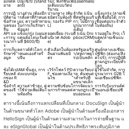
องจดห
0/ผู้ใช้/ปี (Stand
รม); ฟังก์ชันเพิ่
(Essentials)
มาย
ard)
มเติมแบบวัดป
ริมาณ
การปฏิ
บางส่วน (ต้องมีก
ปานกลาง (พัน
จำกัด (เน้น
แข็งแกร่ง (ลายเซ็
บัติตาม
ารตั้งค่าที่กำหนด
ธมิตรในท้องถิ่
ที่สหรัฐอเมริ
นที่เชื่อถือได้; การ
ข้อกำห
เอง; ความท้าทาย
น; รองรับ PIP
กา; ไม่มีการ
เชื่อมต่อประจำตัว
นดของ
ในการเก็บรักษา
L)
บูรณาการดั้
ในท้องถิ่น)
จีน
ข้อมูล)
งเดิม)
API แล
แข็งแกร่ง (แผนส
ยอดเยี่ยม (ระบ
ดี (เน้น Dro
รวมอยู่ใน Pro; เว็
ะการบู
แตนด์อโลนเริ่มต้
บนิเวศ Adob
pbox/CRM)
บฮุค/ลายเซ็นแบ
รณากา
นที่ $600/ปี)
e)
บฝัง
ร
การเก็บ
คลาวด์ทั่วโลก; ก
ตัวเลือกในท้อง
สหรัฐอเมริก
ศูนย์กลางเอเชียแ
รักษาข้
ำหนดเองสำหรั
ถิ่นผ่านพันธมิ
า/สหภาพยุโ
ปซิฟิก (ฮ่องกง/สิง
อมูล
บจีน
ตร
รปเป็นหลัก
คโปร์); การปฏิบัติ
ตามกฎระเบียบทั่ว
โลก
ข้อได้เป
IAM ขั้นสูง, การ
เวิร์กโฟลว์ PD
ความเรียบง่
ผู้ใช้ไม่จำกัด, การ
รียบหลั
ส่งแบบกลุ่ม
F, ช่องตามเงื่อ
าย, ต้นทุนต่
บูรณาการ G2B ใ
กของ R
นไข
ำสำหรับที
นเอเชียแปซิฟิก
&D
มขนาดเล็ก
ข้อจำกั
ความล่าช้าสูง, ค่
ความซับซ้อนใ
การจัดแนว
การรับรู้แบรนด์ต่
ดของจี
าใช้จ่ายเพิ่มเติมใ
นการกำหนดค่
ตามกฎระเบี
ำนอกเอเชียแปซิ
น
นท้องถิ่น
า
ยบอ่อนแอ
ฟิก
ตารางนี้เน้นถึงการแลกเปลี่ยนที่เป็นกลาง: DocuSign เป็นผู้นำ
ในด้านขนาดทั่วโลก Adobe เป็นผู้นำในด้านเครื่องมือเอกสาร
HelloSign เป็นผู้นำในด้านความสามารถในการจ่ายพื้นฐาน แ
ละ eSignGlobal เป็นผู้นำในด้านประสิทธิภาพระดับภูมิภาค