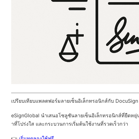
เปรียบเทียบแพลตฟอร์มลายเซ็นอิเล็กทรอนิกส์กับ DocuSig
eSignGlobal
นำเสนอโซลูชันลายเซ็นอิเล็กทรอนิกส์ที่ยืดหยุ่
าที่โปร่งใส และกระบวนการเริ่มต้นใช้งานที่รวดเร็วกว่า
👉
เริ่มทดลองใช้ฟรี