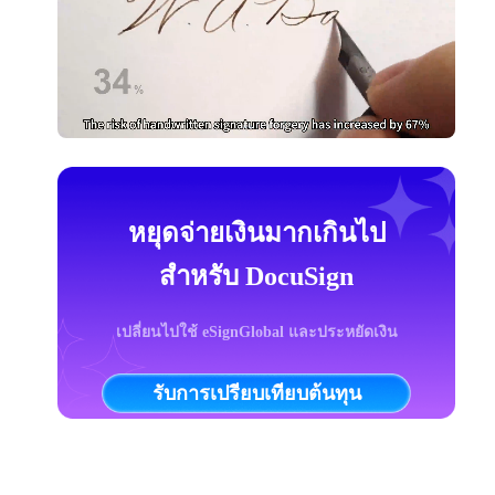
หยุดจ่ายเงินมากเกินไป
สำหรับ DocuSign
เปลี่ยนไปใช้ eSignGlobal และประหยัดเงิน
รับการเปรียบเทียบต้นทุน