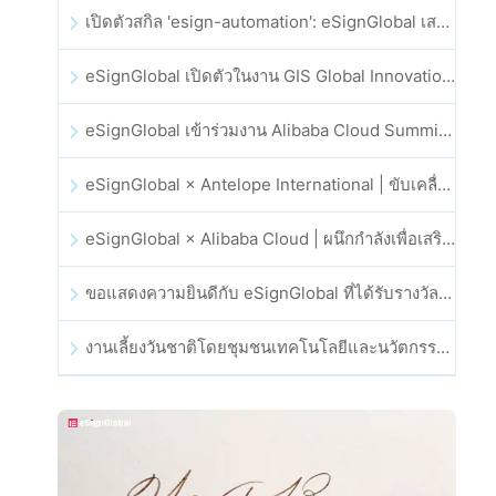
เปิดตัวสกิล 'esign-automation': eSignGlobal เสริมศักยภาพให้ OpenClaw ด้วยลายเซ็นอิเล็กทรอนิกส์อัตโนมัติ
eSignGlobal เปิดตัวในงาน GIS Global Innovation Exhibition 2025
eSignGlobal เข้าร่วมงาน Alibaba Cloud Summit 2025 ที่ฮ่องกง เพื่อขับเคลื่อนนวัตกรรมคลาวด์ที่ขับเคลื่อนด้วย AI และความเชื่อมั่นทางดิจิทัล
eSignGlobal × Antelope International | ขับเคลื่อนเวิร์กโฟลดิจิทัลที่ปลอดภัยและขับเคลื่อนด้วย AI
eSignGlobal × Alibaba Cloud | ผนึกกำลังเพื่อเสริมสร้างความเชื่อมั่นดิจิทัลระดับโลกสำหรับฟินเทค
ขอแสดงความยินดีกับ eSignGlobal ที่ได้รับรางวัล CAHK STAR Award 2025
งานเลี้ยงวันชาติโดยชุมชนเทคโนโลยีและนวัตกรรมฮ่องกง