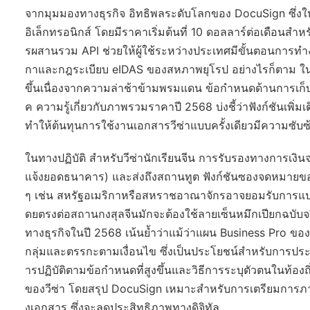
จากมุมมองทางธุรกิจ อิทธิพลระดับโลกของ DocuSign ซึ่งให้
อิเล็กทรอนิกส์ โดยมีราคาเริ่มต้นที่ 10 ดอลลาร์ต่อเดือนสำ
รผสานรวม API ช่วยให้ผู้ใช้ระหว่างประเทศมีขั้นตอนการท
กาและกฎระเบียบ eIDAS ของสหภาพยุโรป อย่างไรก็ตาม ใน
ขึ้นเนื่องจากความล่าช้าข้ามพรมแดน ข้อกำหนดด้านการเก็
ค ความรู้เกี่ยวกับภาพรวมราคาปี 2568 บ่งชี้ว่าฟังก์ชันเพิ่ม
ทำให้ต้นทุนการใช้งานเอกสารวีซ่าแบบครั้งเดียวมีความซับซ
ในทางปฏิบัติ สำหรับวีซ่านักเรียนจีน การรับรองทางการเงิ
แจ้งยอดธนาคาร) และส่งถึงสถานทูต ฟังก์ชันซองจดหมายของ
ๆ เช่น สหรัฐอเมริกาหรือสหราชอาณาจักรอาจยอมรับการแปลง
ดยตรงต่อสถานกงสุลจีนมักจะต้องใช้ลายเซ็นหมึกเปียกฉบับจร
ทางธุรกิจในปี 2568 เน้นย้ำว่าแม้ว่าแผน Business Pro ขอ
กลุ่มและตรรกะตามเงื่อนไข ซึ่งเป็นประโยชน์สำหรับการประ
ารปฏิบัติตามข้อกำหนดที่สูงขึ้นและวิธีการระบุตัวตนในท้อ
ของวีซ่า โดยสรุป DocuSign เหมาะสำหรับการเตรียมการภายใ
งเอกสาร ซึ่งจะลดประสิทธิภาพทางดิจิทัล