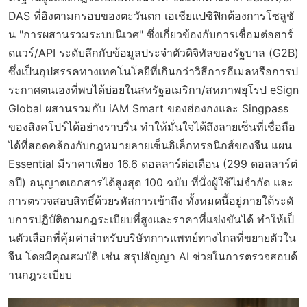
DAS ที่อิงตามกรอบของตะวันตก เอเชียแปซิฟิกต้องการโซลูชั
น "การผสานรวมระบบนิเวศ" ซึ่งเกี่ยวข้องกับการเชื่อมต่อฮาร์
ดแวร์/API ระดับลึกกับข้อมูลประจำตัวดิจิทัลของรัฐบาล (G2B)
ซึ่งเป็นอุปสรรคทางเทคโนโลยีที่เกินกว่าวิธีการอีเมลหรือการป
ระกาศตนเองที่พบได้บ่อยในสหรัฐอเมริกา/สหภาพยุโรป eSign
Global ผสานรวมกับ iAM Smart ของฮ่องกงและ Singpass
ของสิงคโปร์ได้อย่างราบรื่น ทำให้มั่นใจได้ถึงลายเซ็นที่เชื่อถือ
ได้ที่สอดคล้องกับกฎหมายลายเซ็นอิเล็กทรอนิกส์ของจีน แผน
Essential มีราคาเพียง 16.6 ดอลลาร์ต่อเดือน (299 ดอลลาร์ต่
อปี) อนุญาตเอกสารได้สูงสุด 100 ฉบับ ที่นั่งผู้ใช้ไม่จำกัด และ
การตรวจสอบสิทธิ์ด้วยรหัสการเข้าถึง ทั้งหมดนี้อยู่ภายใต้ระดั
บการปฏิบัติตามกฎระเบียบที่สูงและราคาที่แข่งขันได้ ทำให้เป็
นตัวเลือกที่คุ้มค่าสำหรับบริษัทการแพทย์ทางไกลที่ขยายตัวใน
จีน โดยมีคุณสมบัติ เช่น สรุปสัญญา AI ช่วยในการตรวจสอบด้
านกฎระเบียบ