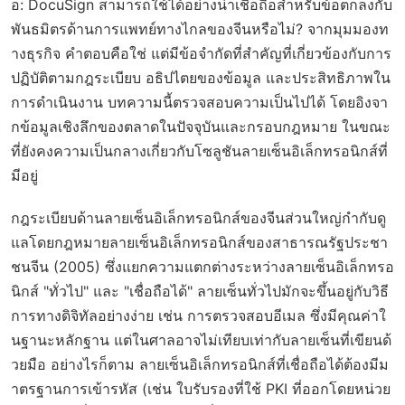
อ: DocuSign สามารถใช้ได้อย่างน่าเชื่อถือสำหรับข้อตกลงกับ
พันธมิตรด้านการแพทย์ทางไกลของจีนหรือไม่? จากมุมมองท
างธุรกิจ คำตอบคือใช่ แต่มีข้อจำกัดที่สำคัญที่เกี่ยวข้องกับการ
ปฏิบัติตามกฎระเบียบ อธิปไตยของข้อมูล และประสิทธิภาพใน
การดำเนินงาน บทความนี้ตรวจสอบความเป็นไปได้ โดยอิงจา
กข้อมูลเชิงลึกของตลาดในปัจจุบันและกรอบกฎหมาย ในขณะ
ที่ยังคงความเป็นกลางเกี่ยวกับโซลูชันลายเซ็นอิเล็กทรอนิกส์ที่
มีอยู่
กฎระเบียบด้านลายเซ็นอิเล็กทรอนิกส์ของจีนส่วนใหญ่กำกับดู
แลโดยกฎหมายลายเซ็นอิเล็กทรอนิกส์ของสาธารณรัฐประชา
ชนจีน (2005) ซึ่งแยกความแตกต่างระหว่างลายเซ็นอิเล็กทรอ
นิกส์ "ทั่วไป" และ "เชื่อถือได้" ลายเซ็นทั่วไปมักจะขึ้นอยู่กับวิธี
การทางดิจิทัลอย่างง่าย เช่น การตรวจสอบอีเมล ซึ่งมีคุณค่าใ
นฐานะหลักฐาน แต่ในศาลอาจไม่เทียบเท่ากับลายเซ็นที่เขียนด้
วยมือ อย่างไรก็ตาม ลายเซ็นอิเล็กทรอนิกส์ที่เชื่อถือได้ต้องมีม
าตรฐานการเข้ารหัส (เช่น ใบรับรองที่ใช้ PKI ที่ออกโดยหน่วย