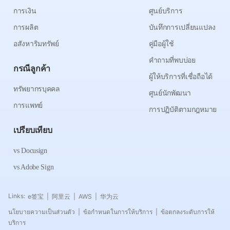
การเงิน
ศูนย์บริการ
การผลิต
บันทึกการเปลี่ยนแปลง
อสังหาริมทรัพย์
คู่มือผู้ใช้
คำถามที่พบบ่อย
กรณีลูกค้า
ผู้ให้บริการที่เชื่อถือได้
ทรัพยากรบุคคล
ศูนย์นักพัฒนา
การแพทย์
การปฏิบัติตามกฎหมาย
เปรียบเทียบ
vs Docusign
vs Adobe Sign
Links:
e签宝
阿里云
AWS
华为云
|
|
|
นโยบายความเป็นส่วนตัว
ข้อกำหนดในการให้บริการ
ข้อตกลงระดับการให้
|
|
บริการ