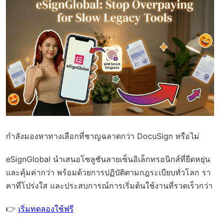
กำลังมองหาทางเลือกที่ชาญฉลาดกว่า DocuSign หรือไม่
eSignGlobal
นำเสนอโซลูชันลายเซ็นอิเล็กทรอนิกส์ที่ยืดหยุ่น
และคุ้มค่ากว่า พร้อมด้วย
การปฏิบัติตามกฎระเบียบทั่วโลก
รา
คาที่โปร่งใส และประสบการณ์การเริ่มต้นใช้งานที่รวดเร็วกว่า
👉
เริ่มทดลองใช้ฟรี