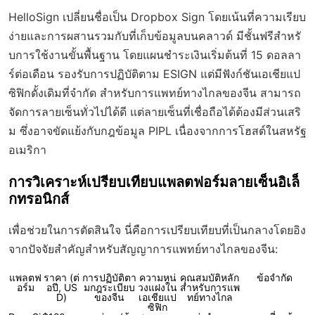
HelloSign เปลี่ยนชื่อเป็น Dropbox Sign โดยเน้นที่ความเรียบ
ง่ายและการผสานรวมกับที่เก็บข้อมูลบนคลาวด์ มีชั้นฟรีสำหรั
บการใช้งานขั้นพื้นฐาน โดยแผนชำระเงินเริ่มต้นที่ 15 ดอลลา
ร์ต่อเดือน รองรับการปฏิบัติตาม ESIGN แต่มีฟังก์ชันเอเชียแป
ซิฟิกดั้งเดิมที่จำกัด สำหรับการแพทย์ทางไกลของจีน สามารถ
จัดการลายเซ็นทั่วไปได้ดี แต่ลายเซ็นที่เชื่อถือได้ต้องมีส่วนเสริ
ม ซึ่งอาจขัดแย้งกับกฎข้อมูล PIPL เนื่องจากการโฮสต์ในสหรัฐ
อเมริกา
การวิเคราะห์เปรียบเทียบแพลตฟอร์มลายเซ็นอิเล็
กทรอนิกส์
เพื่อช่วยในการตัดสินใจ นี่คือการเปรียบเทียบที่เป็นกลางโดยอิง
จากปัจจัยสำคัญสำหรับสัญญาการแพทย์ทางไกลของจีน:
แพลตฟ
ราคา (ต่
การปฏิบัติตา
ความหน่
คุณสมบัติหลัก
ข้อจำกัด
อร์ม
อปี, US
มกฎระเบียบ
วงแฝงใน
สำหรับการแพ
D)
ของจีน
เอเชียแป
ทย์ทางไกล
ซิฟิก