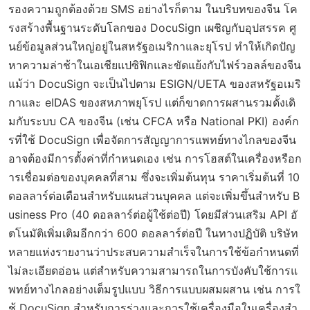
รองความถูกต้องด้วย SMS อย่างไรก็ตาม ในบริบทของจีน โค
รงสร้างพื้นฐานระดับโลกของ DocuSign เผชิญกับอุปสรรค ศู
นย์ข้อมูลส่วนใหญ่อยู่ในสหรัฐอเมริกาและยุโรป ทำให้เกิดปัญ
หาความล่าช้าในเอเชียแปซิฟิกและขัดแย้งกับไฟร์วอลล์ของจีน
แม้ว่า DocuSign จะเป็นไปตาม ESIGN/UETA ของสหรัฐอเมริ
กาและ eIDAS ของสหภาพยุโรป แต่ก็ขาดการผสานรวมดั้งเดิ
มกับระบบ CA ของจีน (เช่น CFCA หรือ National PKI) องค์ก
รที่ใช้ DocuSign เพื่อจัดการสัญญาการแพทย์ทางไกลของจีน
อาจต้องมีการตั้งค่าที่กำหนดเอง เช่น การโฮสต์ในเครื่องหรือก
ารเชื่อมต่อของบุคคลที่สาม ซึ่งจะเพิ่มต้นทุน ราคาเริ่มต้นที่ 10
ดอลลาร์ต่อเดือนสำหรับแผนส่วนบุคคล แต่จะเพิ่มขึ้นสำหรับ B
usiness Pro (40 ดอลลาร์ต่อผู้ใช้ต่อปี) โดยมีส่วนเสริม API อั
ตโนมัติเพิ่มเติมอีกกว่า 600 ดอลลาร์ต่อปี ในทางปฏิบัติ บริษัท
หลายแห่งรายงานว่าประสบความสำเร็จในการใช้ข้อกำหนดที่
ไม่ละเอียดอ่อน แต่สำหรับความสามารถในการบังคับใช้การแ
พทย์ทางไกลอย่างเต็มรูปแบบ วิธีการแบบผสมผสาน เช่น การใ
ช้ DocuSign สำหรับการร่างและการใช้เครื่องมือในเครื่องสำ