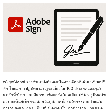
eSignGlobal วางตำแหน่งตัวเองเป็นทางเลือกที่เน้นเอเชียแปซิ
ฟิก โดยมีการปฏิบัติตามกฎระเบียบใน 100 ประเทศและภูมิภา
คหลักทั่วโลก และมีความแข็งแกร่งในเอเชียแปซิฟิก ภูมิทัศน์ข
องลายเซ็นอิเล็กทรอนิกส์ในภูมิภาคนี้กระจัดกระจาย โดยมีมา
ตรฐานสูงและกฎระเบียบที่เข้มงวด ซึ่งแตกต่างจาก ESIGN/eI