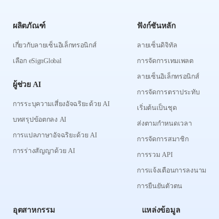
ผลิตภัณฑ์
ฟังก์ชันหลัก
เกี่ยวกับลายเซ็นอิเล็กทรอนิกส์
ลายเซ็นดิจิทัล
เลือก eSignGlobal
การจัดการเทมเพลต
ลายเซ็นอิเล็กทรอนิกส์
ผู้ช่วย AI
การจัดการตราประทับ
การระบุความเสี่ยงอัจฉริยะด้วย AI
เริ่มต้นเป็นชุด
บทสรุปข้อตกลง AI
ส่งตามกำหนดเวลา
การแปลภาษาอัจฉริยะด้วย AI
การจัดการสมาชิก
การร่างสัญญาด้วย AI
การรวม API
การแจ้งเตือนการลงนาม
การยืนยันตัวตน
อุตสาหกรรม
แหล่งข้อมูล