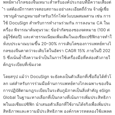
พทย์ทางไกลของจีนเหมาะสำหรับองค์ประกอบที่มีความเสี่ยงต่
ำ แต่ต้องมีการตรวจสอบสถานะอย่างละเอียดถี่ถ้วน จ้างผู้เชี่ย
วชาญด้านกฎหมายสำหรับเวิร์กโฟลว์แบบผสมผสาน เช่น การ
ใช้ DocuSign สำหรับการทำงานร่วมกัน การลงนาม CA ในเ
ครื่อง พิจารณาต้นทุนรวม: ข้อจำกัดของซองจดหมาย (100 ต่
อผู้ใช้ต่อปี) และค่าธรรมเนียมเพิ่มเติมในเอเชียแปซิฟิกอาจทำใ
ห้งบประมาณบวมขึ้น 20–30% การเติบโตของการแพทย์ทางไ
กลของจีนคาดว่าจะเติบโตในอัตรา CAGR 15% ภายในปี 202
5 ซึ่งเน้นย้ำถึงความจำเป็นในการใช้เครื่องมือที่คล่องตัวภายใ
ต้กฎระเบียบที่เข้มงวด
โดยสรุป แม้ว่า DocuSign จะยังคงเป็นตัวเลือกที่เชื่อถือได้ทั่วโ
ลก แต่สำหรับการร่วมมือด้านการแพทย์ทางไกลเฉพาะของจีน
การปฏิบัติตามกฎระเบียบในระดับภูมิภาคเป็นสิ่งสำคัญ eSign
Global ในฐานะทางเลือกที่เป็นกลางที่เน้นการเพิ่มประสิทธิภา
พในเอเชียแปซิฟิก นำเสนอตัวเลือกที่ใช้งานได้จริงเพื่อเพิ่มประ
สิทธิภาพและความมีประสิทธิภาพ องค์กรควรทดลองใช้แพลต