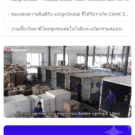
ขอแสดงความยินดีกับ eSignGlobal ที่ได้รับรางวัล CAHK STAR Award 2025
งานเลี้ยงวันชาติโดยชุมชนเทคโนโลยีและนวัตกรรมฮ่องกง