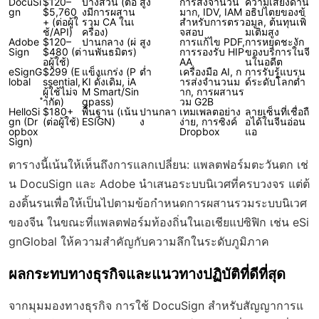
DocuSi
$120–
บางส่วน (ต้อ
สูง
การส่งจำนวน
ความเสี่ยงด้าน
gn
$5,760
งมีการผสาน
มาก, IDV, IAM
อธิปไตยของข้
+ (ต่อผู้ใ
รวม CA ในเ
สำหรับการตรว
อมูล, ต้นทุนเพิ่
ช้/API)
ครื่อง)
จสอบ
มเติมสูง
Adobe
$120–
ปานกลาง (ผ่
สูง
การแก้ไข PDF,
การหยุดชะงัก
Sign
$480 (ต่
านพันธมิตร)
การรองรับ HIP
ของบริการในจี
อผู้ใช้)
AA
นในอดีต
eSignG
$299 (E
แข็งแกร่ง (P
ต่ำ
เครื่องมือ AI, ก
การรับรู้แบรน
lobal
ssential,
KI ดั้งเดิม, iA
ารส่งจำนวนม
ด์ระดับโลกต่ำ
ผู้ใช้ไม่จ
M Smart/Sin
าก, การผสานร
ำกัด)
gpass)
วม G2B
HelloSi
$180+
พื้นฐาน (เน้น
ปานกลา
เทมเพลตอย่าง
ลายเซ็นที่เชื่อถื
gn (Dr
(ต่อผู้ใช้)
ESIGN)
ง
ง่าย, การซิงค์
อได้ในจีนอ่อน
opbox
Dropbox
แอ
Sign)
ตารางนี้เน้นให้เห็นถึงการแลกเปลี่ยน: แพลตฟอร์มตะวันตก เช่
น DocuSign และ Adobe นำเสนอระบบนิเวศที่ครบวงจร แต่ต้
องดิ้นรนเพื่อให้เป็นไปตามข้อกำหนดการผสานรวมระบบนิเวศ
ของจีน ในขณะที่แพลตฟอร์มท้องถิ่นในเอเชียแปซิฟิก เช่น eSi
gnGlobal ให้ความสำคัญกับความลึกในระดับภูมิภาค
ผลกระทบทางธุรกิจและแนวทางปฏิบัติที่ดีที่สุด
จากมุมมองทางธุรกิจ การใช้ DocuSign สำหรับสัญญาการแ