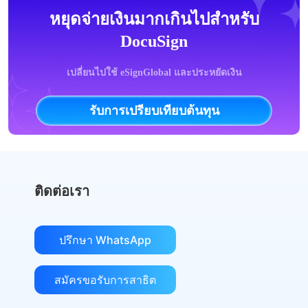
หยุดจ่ายเงินมากเกินไปสำหรับ
DocuSign
เปลี่ยนไปใช้ eSignGlobal และประหยัดเงิน
รับการเปรียบเทียบต้นทุน
ติดต่อเรา
ปรึกษา WhatsApp
สมัครขอรับการสาธิต