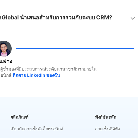
เองและความล่าช้า มันช่วยให้การอนุมัติราบรื่น ลด
ร์ม CRM เช่น Salesforce และเครื่องมือเอกสาร โดยอัต
ำหรับการอัตโนมัติสำนักงานที่มีประสิทธิภาพ
ignGlobal นำเสนอสำหรับการรวมกับระบบ CRM?
อลงนาม นี่คือการลดการป้อนด้วยตนเองและเร่งกระบวนการ
ถการลงนามแบบ AI-native ที่อนุญาตให้โต้ตอบด้วย
าร มันรวมตรงกับการแมปข้อมูล CRM เพื่อกรอกฟิลด์
 ลำดับ หรือขนาน) และสร้างบน Node.js สำหรับการประมวล
ุนฟาง
ที่ง่าย
้นำผู้ช่ำชองที่มีประสบการณ์ระดับนานาชาติมากมายใน
อนิกส์
ติดตาม LinkedIn ของฉัน
ผลิตภัณฑ์
ฟังก์ชันหลัก
เกี่ยวกับลายเซ็นอิเล็กทรอนิกส์
ลายเซ็นดิจิทัล