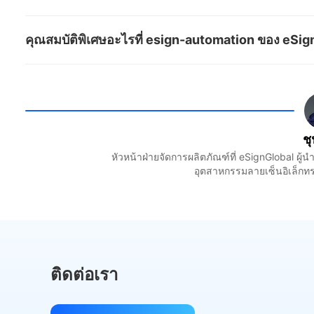
กระบวนการลงนามสัญญา ลดข้อผิดพลาดการป้อนด้วยตน
Zapier ช่วยให้การเชื่อมต่อที่ราบรื่นระหว่างแพลตฟอ
ภาระธุรการ และเร่งรอบการขาย ทำให้เป็นสิ่งจำเป็นส
คุณสมบัติพิเศษอะไรที่ esign-automation ของ eS
โนมัติแมปและถ่ายโอนข้อมูลลูกค้าเพื่อเริ่มต้นคำข
esign-automation ของ eSignGlobal ให้ความสามาร
ขายโดยอัตโนมัติกระแสข้อมูล
ภาษาธรรมชาติเพื่อเริ่มต้นและจัดการการลงนามเอกส
อัตโนมัติ รองรับลำดับการลงนามที่ยืดหยุ่น (เดี่ยว
ช
ผลที่มีประสิทธิภาพพร้อมผลลัพธ์ JSON สำหรับการรวม
หัวหน้าฝ่ายจัดการผลิตภัณฑ์ที่ eSignGlobal ผู
อุตสาหกรรมลายเซ็นอิเล็กทร
ติดต่อเรา