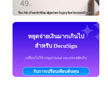
หยุดจ่ายเงินมากเกินไป
สำหรับ DocuSign
เปลี่ยนไปใช้ eSignGlobal และประหยัดเงิน
รับการเปรียบเทียบต้นทุน