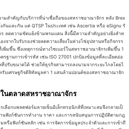
มสำคัญกับบริการที่น่าเชื่อถือของสหราชอาณาจักร หลัง Brex
กันและกัน แต่ QTSP ในประเทศ เช่น Ascertia หรือ eSignu รั
 ลดความขัดแย้งข้ามพรมแดน สิ่งนี้มีความสำคัญอย่างยิ่งสำห
ื่องจากใบรับรองช่วยลดความเสี่ยงในห่วงโซ่อุปทานหรือกิจกรร
พิ่มขึ้น ซึ่งเหตุการณ์ทางไซเบอร์ในสหราชอาณาจักรเพิ่มขึ้น 1
ฐานการเข้ารหัส เช่น ISO 27001 ปกป้องข้อมูลที่ละเอียดอ่อ
ิทัลที่ปรับขนาดได้ ช่วยให้ธุรกิจสามารถลงนามจากระยะไกลโดยไ
รับเศรษฐกิจดิจิทัลมูลค่า 1 แสนล้านปอนด์ของสหราชอาณาจัก
กส์ในตลาดสหราชอาณาจักร
ารเลือกแพลตฟอร์มลายเซ็นอิเล็กทรอนิกส์ที่เหมาะสมจึงกลายเป็
ด้านฟังก์ชันการทำงาน ราคา และการสนับสนุนการปฏิบัติตามกฎ
ริมหรือฟังก์ชันหลัก เช่น การจัดการข้อมูลประจำตัวและการเข้าถึ