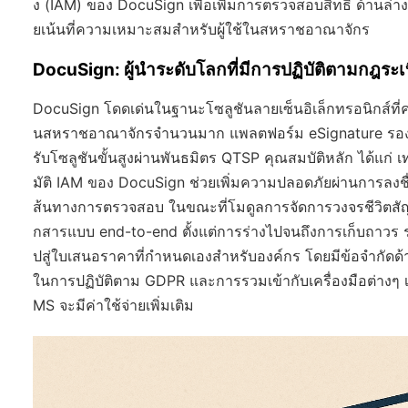
ง (IAM) ของ DocuSign เพื่อเพิ่มการตรวจสอบสิทธิ์ ด้านล่าง
ยเน้นที่ความเหมาะสมสำหรับผู้ใช้ในสหราชอาณาจักร
DocuSign: ผู้นำระดับโลกที่มีการปฏิบัติตามกฎระเบ
DocuSign โดดเด่นในฐานะโซลูชันลายเซ็นอิเล็กทรอนิกส์ที่ค
นสหราชอาณาจักรจำนวนมาก แพลตฟอร์ม eSignature รองร
รับโซลูชันขั้นสูงผ่านพันธมิตร QTSP คุณสมบัติหลัก ได้แก
มัติ IAM ของ DocuSign ช่วยเพิ่มความปลอดภัยผ่านการลงชื่
ส้นทางการตรวจสอบ ในขณะที่โมดูลการจัดการวงจรชีวิต
กสารแบบ end-to-end ตั้งแต่การร่างไปจนถึงการเก็บถาวร ร
ปสู่ใบเสนอราคาที่กำหนดเองสำหรับองค์กร โดยมีข้อจำกัด
ในการปฏิบัติตาม GDPR และการรวมเข้ากับเครื่องมือต่างๆ เช
MS จะมีค่าใช้จ่ายเพิ่มเติม