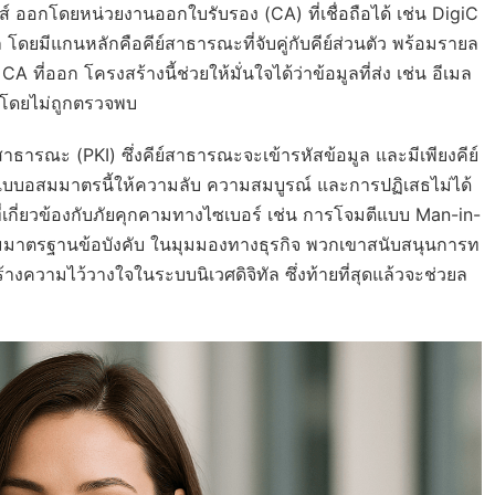
์ ออกโดยหน่วยงานออกใบรับรอง (CA) ที่เชื่อถือได้ เช่น DigiC
ล โดยมีแกนหลักคือคีย์สาธารณะที่จับคู่กับคีย์ส่วนตัว พร้อมรายล
CA ที่ออก โครงสร้างนี้ช่วยให้มั่นใจได้ว่าข้อมูลที่ส่ง เช่น อีเมล
งโดยไม่ถูกตรวจพบ
ธารณะ (PKI) ซึ่งคีย์สาธารณะจะเข้ารหัสข้อมูล และมีเพียงคีย์
รหัสแบบอสมมาตรนี้ให้ความลับ ความสมบูรณ์ และการปฏิเสธไม่ได้
่เกี่ยวข้องกับภัยคุกคามทางไซเบอร์ เช่น การโจมตีแบบ Man-in-
มาตรฐานข้อบังคับ ในมุมมองทางธุรกิจ พวกเขาสนับสนุนการท
ความไว้วางใจในระบบนิเวศดิจิทัล ซึ่งท้ายที่สุดแล้วจะช่วยล