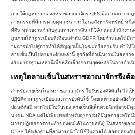
ภายใต้กฎหมายของสหราชอาณาจักร QES มีสถานะทางกฎหมายเ
สาหกรรมที่มีการควบคุม เช่น การโอนอสังหาริมทรัพย์ หร
ที่ดิน หน่วยงานกำกับดูแลทางการเงิน (FCA) และสำนักงานค
มูลภายใต้กฎระเบียบที่เทียบเท่ากับ GDPR โดยกำหนดให้มีการ
ามอาจนำไปสู่การทำให้สัญญาเป็นโมฆะหรือค่าปรับ ทำให้ใบ
ลายเซ็นเป็นไปตามระดับเหล่านี้ ธุรกิจที่ดำเนินงานในสหราชอ
งกับมาตรฐานเหล่านี้เพื่อหลีกเลี่ยงการหยุดชะงักในการดำเน
เหตุใดลายเซ็นในสหราชอาณาจักรจึงต้องม
สำหรับลายเซ็นในสหราชอาณาจักร ใบรับรองดิจิทัลไม่ได้เป็นเ
ปฏิบัติตามกฎระเบียบและการบังคับใช้ โดยเฉพาะอย่างยิ่งในบ
ปอนด์ต่อปี หากไม่มีใบรับรอง ลายเซ็นอิเล็กทรอนิกส์อาจมีค
น เช่น NDA แต่ไม่เพียงพอสำหรับธุรกรรมที่มีมูลค่าสูงหรือม
มารถปฏิเสธการกระทำของตนได้ในภายหลัง) ในสหราชอาณาจัก
QTSP ให้หลักฐานที่สามารถนำไปใช้ในศาลได้ สอดคล้องกับ