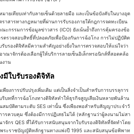
ทียบเท่ากับลายเซ็นด้วยลายมือ และเป็นข้อบังคับในบางอุต
ือตราสารทางกฎหมายที่ผ่านการรับรองภายใต้กฎการจดทะเบียน
ณะกรรมการข้อมูลข่าวสาร (ICO) ยังเน้นย้ำถึงการคุ้มครองข้อ
ตรวจสอบสิทธิ์ที่ปลอดภัยเพื่อป้องกันการฉ้อโกง การไม่ปฏิบัติต
รับรองดิจิทัลมีความสำคัญอย่างยิ่งในการตรวจสอบให้แน่ใจว่า
าณาจักรต้องเลือกผู้ให้บริการลายเซ็นอิเล็กทรอนิกส์ที่สอดคล้อ
ินงาน
ีใบรับรองดิจิทัล
พียงการปรับปรุงเพิ่มเติม แต่เป็นสิ่งจำเป็นสำหรับการบรรลุการ
ริบทที่การฉ้อโกงทางดิจิทัลทำให้ธุรกิจสูญเสียเงินหลายพันล้าน
ุณสมบัติตามระดับ SES เท่านั้น ซึ่งเพียงพอสำหรับสัญญาประจำวั
ีการควบคุม ซึ่งต้องมีการปฏิเสธไม่ได้ (หลักฐานว่าผู้ลงนามไม่สา
ร QES ที่ได้รับการสนับสนุนจากใบรับรองดิจิทัลที่จัดทำโดย
พระราชบัญญัติหลักฐานทางแพ่งปี 1995 และสนับสนุนข้อพิพาท