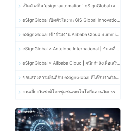
เปิดตัวสกิล 'esign-automation': eSignGlobal เสริมศักยภาพให้ OpenClaw ด้วยลายเซ็นอิเล็กทรอนิกส์อัตโนมัติ
eSignGlobal เปิดตัวในงาน GIS Global Innovation Exhibition 2025
eSignGlobal เข้าร่วมงาน Alibaba Cloud Summit 2025 ที่ฮ่องกง เพื่อขับเคลื่อนนวัตกรรมคลาวด์ที่ขับเคลื่อนด้วย AI และความเชื่อมั่นทางดิจิทัล
eSignGlobal × Antelope International | ขับเคลื่อนเวิร์กโฟลดิจิทัลที่ปลอดภัยและขับเคลื่อนด้วย AI
eSignGlobal × Alibaba Cloud | ผนึกกำลังเพื่อเสริมสร้างความเชื่อมั่นดิจิทัลระดับโลกสำหรับฟินเทค
ขอแสดงความยินดีกับ eSignGlobal ที่ได้รับรางวัล CAHK STAR Award 2025
งานเลี้ยงวันชาติโดยชุมชนเทคโนโลยีและนวัตกรรมฮ่องกง