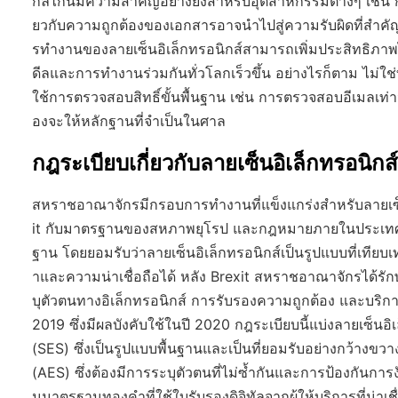
กลไกนี้มีความสำคัญอย่างยิ่งสำหรับอุตสาหกรรมต่างๆ เช่น
ยวกับความถูกต้องของเอกสารอาจนำไปสู่ความรับผิดที่สำคัญ
รทำงานของลายเซ็นอิเล็กทรอนิกส์สามารถเพิ่มประสิทธิภาพไ
ดีลและการทำงานร่วมกันทั่วโลกเร็วขึ้น อย่างไรก็ตาม ไม่ใช่
ใช้การตรวจสอบสิทธิ์ขั้นพื้นฐาน เช่น การตรวจสอบอีเมลเท่านั
องจะให้หลักฐานที่จำเป็นในศาล
กฎระเบียบเกี่ยวกับลายเซ็นอิเล็กทรอนิ
สหราชอาณาจักรมีกรอบการทำงานที่แข็งแกร่งสำหรับลายเซ็น
it กับมาตรฐานของสหภาพยุโรป และกฎหมายภายในประเทศ พ
ฐาน โดยยอมรับว่าลายเซ็นอิเล็กทรอนิกส์เป็นรูปแบบที่เทียบ
าและความน่าเชื่อถือได้ หลัง Brexit สหราชอาณาจักรได
บุตัวตนทางอิเล็กทรอนิกส์ การรับรองความถูกต้อง และบริการท
2019 ซึ่งมีผลบังคับใช้ในปี 2020 กฎระเบียบนี้แบ่งลายเซ็นอิ
(SES) ซึ่งเป็นรูปแบบพื้นฐานและเป็นที่ยอมรับอย่างกว้างขวาง
(AES) ซึ่งต้องมีการระบุตัวตนที่ไม่ซ้ำกันและการป้องกันการง
นมาตรฐานทองคำที่ใช้ใบรับรองดิจิทัลจากผู้ให้บริการที่น่าเช