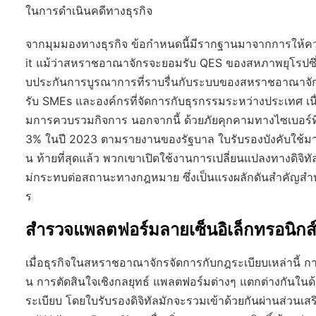
ในการดำเนินคดีทางธุรกิจ
จากมุมมองทางธุรกิจ ข้อกำหนดนี้มีรากฐานมาจากการให้ควา
it แม้ว่าสหราชอาณาจักรจะยอมรับ QES ของสหภาพยุโรปซึ่ง
บประกันการบูรณาการที่ราบรื่นกับระบบของสหราชอาณาจักร
รับ SMEs และองค์กรที่จัดการกับธุรกรรมระหว่างประเทศ เน
มการควบรวมกิจการ นอกจากนี้ ด้วยภัยคุกคามทางไซเบอร์ที่เ
3% ในปี 2023 ตามรายงานของรัฐบาล ใบรับรองบังคับใช้มาตร
น ท้ายที่สุดแล้ว พวกเขาเปิดใช้งานการเปลี่ยนแปลงทางดิจ
ม่กระทบต่อสถานะทางกฎหมาย ซึ่งเป็นแรงผลักดันสำคัญสำห
ร
สำรวจแพลตฟอร์มลายเซ็นอิเล็กทรอนิ
เมื่อธุรกิจในสหราชอาณาจักรจัดการกับกฎระเบียบเหล่านี้ ก
น การตัดสินใจเชิงกลยุทธ์ แพลตฟอร์มต่างๆ แตกต่างกันใน
ระเบียบ โดยใบรับรองดิจิทัลมักจะรวมเข้าด้วยกันผ่านส่วนเส