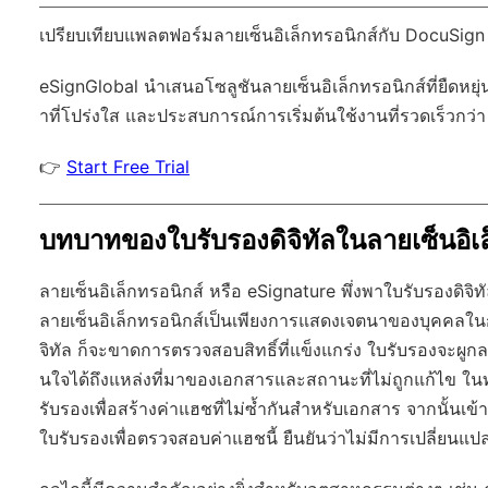
เปรียบเทียบแพลตฟอร์มลายเซ็นอิเล็กทรอนิกส์กับ DocuSign
eSignGlobal
นำเสนอโซลูชันลายเซ็นอิเล็กทรอนิกส์ที่ยืดหยุ่
าที่โปร่งใส และประสบการณ์การเริ่มต้นใช้งานที่รวดเร็วกว่า
👉
Start Free Trial
บทบาทของใบรับรองดิจิทัลในลายเซ็นอิเล
ลายเซ็นอิเล็กทรอนิกส์ หรือ eSignature พึ่งพาใบรับรองดิ
ลายเซ็นอิเล็กทรอนิกส์เป็นเพียงการแสดงเจตนาของบุคคลใน
จิทัล ก็จะขาดการตรวจสอบสิทธิ์ที่แข็งแกร่ง ใบรับรองจะผูกลา
นใจได้ถึงแหล่งที่มาของเอกสารและสถานะที่ไม่ถูกแก้ไข ในทาง
รับรองเพื่อสร้างค่าแฮชที่ไม่ซ้ำกันสำหรับเอกสาร จากนั้นเข
ใบรับรองเพื่อตรวจสอบค่าแฮชนี้ ยืนยันว่าไม่มีการเปลี่ยนแ