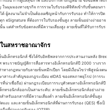
 การเงิน การดูแลสุขภาพ และบริการทางกฎหมาย ซึ่งข้อพิพาทเกี่
 ในมุมมองทางธุรกิจ การรวมใบรับรองดิจิทัลเข้ากับขั้นตอนกา
ด้ ผู้ลงนามไม่จำเป็นต้องเผชิญหน้ากับการรับรอง ทำให้การปิด
ทุก eSignature ที่ต้องการใบรับรองขั้นสูง ลายเซ็นอย่างง่ายอาจ
้น แต่สำหรับข้อตกลงที่มีความเสี่ยงสูง ลายเซ็นที่ได้รับการรับร
กส์ในสหราชอาณาจักร
อิเล็กทรอนิกส์ ซึ่งได้รับอิทธิพลจากการประสานงานหลัง Brex
ระราชบัญญัติการสื่อสารทางอิเล็กทรอนิกส์ปี 2000 วางราก
เท่าทางกฎหมายกับลายเซ็นหมึกเปียก โดยมีเงื่อนไขว่าพิสูจน์เจตน
้รักษาสาระสำคัญของกฎระเบียบ eIDAS ของสหภาพยุโรป (การระ
ี่น่าเชื่อถือ) ผ่านกฎระเบียบการระบุตัวตนทางอิเล็กทรอนิกส์ปี
เล็กทรอนิกส์ออกเป็นสามระดับ: ลายเซ็นอิเล็กทรอนิกส์อย่างง่าย
สำหรับเอกสารที่มีความเสี่ยงต่ำ ลายเซ็นอิเล็กทรอนิกส์ขั้นสูง
ัดแงะ และลายเซ็นอิเล็กทรอนิกส์ที่ผ่านการรับรอง (QES) ซึ่งเป็
ื่อถือที่ผ่านการรับรอง (QTSP)