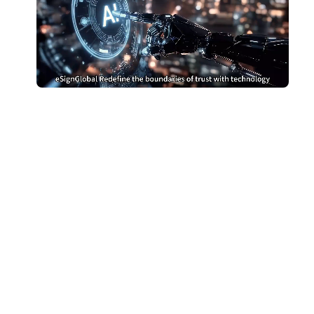
หยุดจ่ายเงินมากเกินไป
สำหรับ DocuSign
เปลี่ยนไปใช้ eSignGlobal และประหยัดเงิน
รับการเปรียบเทียบต้นทุน