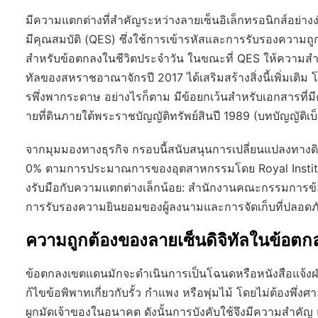
มีความแตกต่างที่สำคัญระหว่างลายเซ็นอิเล็กทรอนิกส์อย่างง่
มีคุณสมบัติ (QES) ซึ่งใช้การเข้ารหัสและการรับรองความถู
สำหรับข้อตกลงในชีวิตประจำวัน ในขณะที่ QES ให้ความสำคั
ทัลของสหราชอาณาจักรปี 2017 ได้เสริมสร้างสิ่งนี้เพิ่มเติ
รพึ่งพากระดาษ อย่างไรก็ตาม มีข้อยกเว้นสำหรับเอกสารที่ม
ายที่ดินภายใต้พระราชบัญญัติทรัพย์สินปี 1989 (บทบัญญัติเบ็ด
จากมุมมองทางธุรกิจ กรอบนี้สนับสนุนการเปลี่ยนแปลงทางดิจ
0% ตามการประมาณการของอุตสาหกรรมโดย Royal Institutio
งรับมือกับความแตกต่างเล็กน้อย: สำนักงานคณะกรรมการข้อ
การรับรองความยินยอมของผู้ลงนามและการจัดเก็บที่ปลอดภัย
ความถูกต้องของลายเซ็นดิจิทัลในข้
ข้อตกลงเขตแดนมักจะดำเนินการเป็นโฉนดหรือหนังสือแจ้งฝ่า
ก้ไขข้อพิพาทเกี่ยวกับรั้ว กำแพง หรือพุ่มไม้ โดยไม่ต้องพึ
ผูกมัดเจ้าของในอนาคต ดังนั้นการบังคับใช้จึงมีความสำคัญ แล้