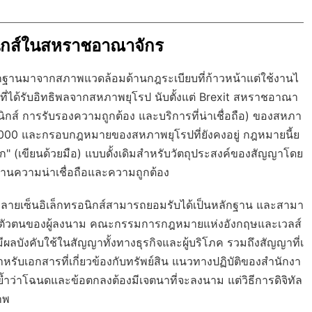
ิกส์ในสหราชอาณาจักร
กฐานมาจากสภาพแวดล้อมด้านกฎระเบียบที่ก้าวหน้าแต่ใช้งานไ
ได้รับอิทธิพลจากสหภาพยุโรป นับตั้งแต่ Brexit สหราชอาณา
ิกส์ การรับรองความถูกต้อง และบริการที่น่าเชื่อถือ) ของสหภา
 2000 และกรอบกฎหมายของสหภาพยุโรปที่ยังคงอยู่ กฎหมายนี้ย
ียก" (เขียนด้วยมือ) แบบดั้งเดิมสำหรับวัตถุประสงค์ของสัญญาโดย
ฐานความน่าเชื่อถือและความถูกต้อง
0 ลายเซ็นอิเล็กทรอนิกส์สามารถยอมรับได้เป็นหลักฐาน และสามา
และตัวตนของผู้ลงนาม คณะกรรมการกฎหมายแห่งอังกฤษและเวลส์
ีผลบังคับใช้ในสัญญาทั้งทางธุรกิจและผู้บริโภค รวมถึงสัญญาที่เ
สำหรับเอกสารที่เกี่ยวข้องกับทรัพย์สิน แนวทางปฏิบัติของสำนักงา
้นย้ำว่าโฉนดและข้อตกลงต้องมีเจตนาที่จะลงนาม แต่วิธีการดิจิทัล
าพ