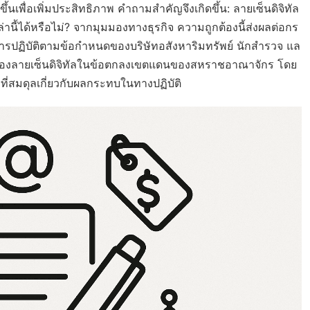
กขึ้นเพื่อเพิ่มประสิทธิภาพ คำถามสำคัญจึงเกิดขึ้น: ลายเซ็นดิจิทัล
ได้หรือไม่? จากมุมมองทางธุรกิจ ความถูกต้องนี้ส่งผลต่อกร
รปฏิบัติตามข้อกำหนดของบริษัทอสังหาริมทรัพย์ นักสำรวจ แล
ลายเซ็นดิจิทัลในข้อตกลงเขตแดนของสหราชอาณาจักร โดย
ี่สมดุลเกี่ยวกับผลกระทบในทางปฏิบัติ