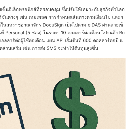
ซ็นอิเล็กทรอนิกส์ที่ครอบคลุม ซึ่งปรับให้เหมาะกับธุรกิจทั่วโลก
ังก์ชันต่างๆ เช่น เทมเพลต การกำหนดเส้นทางตามเงื่อนไข และก
ู้ใช้ในสหราชอาณาจักร DocuSign เป็นไปตาม eIDAS ผ่านลายเซ็
นที่ Personal (5 ซอง) ในราคา 10 ดอลลาร์ต่อเดือน ไปจนถึง Bu
ร์ต่อผู้ใช้ต่อเดือน แผน API เริ่มต้นที่ 600 ดอลลาร์ต่อปี แ
่ส่วนเสริม เช่น การส่ง SMS จะทำให้ต้นทุนสูงขึ้น