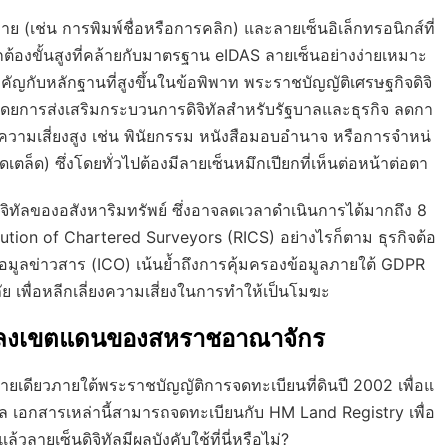
าย (เช่น การพิมพ์ชื่อหรือการคลิก) และลายเซ็นอิเล็กทรอนิกส์ที่
กต้องขั้นสูงที่คล้ายกับมาตรฐาน eIDAS ลายเซ็นอย่างง่ายเหมาะ
ญกับหลักฐานที่สูงขึ้นในข้อพิพาท พระราชบัญญัติเศรษฐกิจดิจิ
ม โดยการส่งเสริมกระบวนการดิจิทัลสำหรับรัฐบาลและธุรกิจ ลดกา
ีความเสี่ยงสูง เช่น พินัยกรรม หนังสือมอบอำนาจ หรือการจำหน่
เตล็ด) ซึ่งโดยทั่วไปต้องมีลายเซ็นหมึกเปียกที่เห็นต่อหน้าต่อตา
ิทัลของอสังหาริมทรัพย์ ซึ่งอาจลดเวลาดำเนินการได้มากถึง 8
n of Chartered Surveyors (RICS) อย่างไรก็ตาม ธุรกิจต้อ
มูลข่าวสาร (ICO) เน้นย้ำถึงการคุ้มครองข้อมูลภายใต้ GDPR
 เพื่อหลีกเลี่ยงความเสี่ยงในการทำให้เป็นโมฆะ
อตกลงเขตแดนของสหราชอาณาจักร
ยเดียวภายใต้พระราชบัญญัติการจดทะเบียนที่ดินปี 2002 เพื่อแ
่งศาล เอกสารเหล่านี้สามารถจดทะเบียนกับ HM Land Registry เพื่อ
วลายเซ็นดิจิทัลมีผลบังคับใช้ที่นี่หรือไม่?