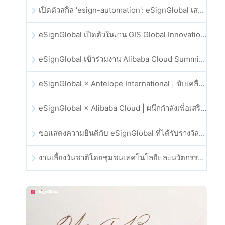
เปิดตัวสกิล 'esign-automation': eSignGlobal เสริมศักยภาพให้ OpenClaw ด้วยลายเซ็นอิเล็กทรอนิกส์อัตโนมัติ
eSignGlobal เปิดตัวในงาน GIS Global Innovation Exhibition 2025
eSignGlobal เข้าร่วมงาน Alibaba Cloud Summit 2025 ที่ฮ่องกง เพื่อขับเคลื่อนนวัตกรรมคลาวด์ที่ขับเคลื่อนด้วย AI และความเชื่อมั่นทางดิจิทัล
eSignGlobal × Antelope International | ขับเคลื่อนเวิร์กโฟลดิจิทัลที่ปลอดภัยและขับเคลื่อนด้วย AI
eSignGlobal × Alibaba Cloud | ผนึกกำลังเพื่อเสริมสร้างความเชื่อมั่นดิจิทัลระดับโลกสำหรับฟินเทค
ขอแสดงความยินดีกับ eSignGlobal ที่ได้รับรางวัล CAHK STAR Award 2025
งานเลี้ยงวันชาติโดยชุมชนเทคโนโลยีและนวัตกรรมฮ่องกง