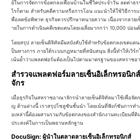
ย์ในการจัดการข้อตกลงเพื่อนบ้านในชีวิตประจำวัน ลดค่าธ
ไรก็ตาม สำหรับคดีความหรือการโอน แนะนำให้ใช้วิธีการแบ
พื่อลดข้อพิพาท ธุรกิจควรปรึกษาทนายความ เนื่องจากลายเซ็นที
ายในการดำเนินคดีเขตแดนโดยเฉลี่ยมากกว่า 10,000 ปอนด์
โดยสรุป ลายเซ็นดิจิทัลมีผลบังคับใช้สำหรับข้อตกลงเขตแด
ป็นทางการ ภายใต้ระบบกฎหมายที่สนับสนุน สิ่งนี้ทำให้เวิร์
เน้นย้ำว่าแพลตฟอร์มต้องเป็นไปตามมาตรฐานของสหราชอาณ
สำรวจแพลตฟอร์มลายเซ็นอิเล็กทรอนิก
จักร
เมื่อธุรกิจในสหราชอาณาจักรนำลายเซ็นดิจิทัลมาใช้เพื่อจัดการ
ญ ด้านล่างนี้ เราสรุปโซลูชันชั้นนำ โดยเน้นที่ฟังก์ชัน
อเหล่านี้ต้องผสานรวมกับข้อตกลงของสำนักงานทะเบียนที่
ประสงค์ในการเป็นพยานหลักฐาน
DocuSign: ผู้นำในตลาดลายเซ็นอิเล็กทรอนิกส์