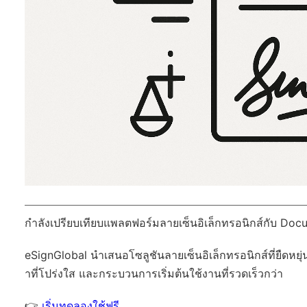
กำลังเปรียบเทียบแพลตฟอร์มลายเซ็นอิเล็กทรอนิกส์กับ Docu
eSignGlobal
นำเสนอโซลูชันลายเซ็นอิเล็กทรอนิกส์ที่ยืดหยุ่
าที่โปร่งใส และกระบวนการเริ่มต้นใช้งานที่รวดเร็วกว่า
👉
เริ่มทดลองใช้ฟรี