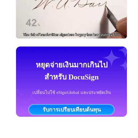
หยุดจ่ายเงินมากเกินไป
สำหรับ DocuSign
เปลี่ยนไปใช้ eSignGlobal และประหยัดเงิน
รับการเปรียบเทียบต้นทุน