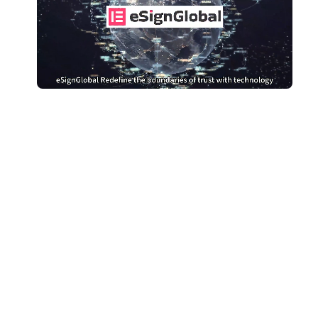
หยุดจ่ายเงินมากเกินไป
สำหรับ DocuSign
เปลี่ยนไปใช้ eSignGlobal และประหยัดเงิน
รับการเปรียบเทียบต้นทุน