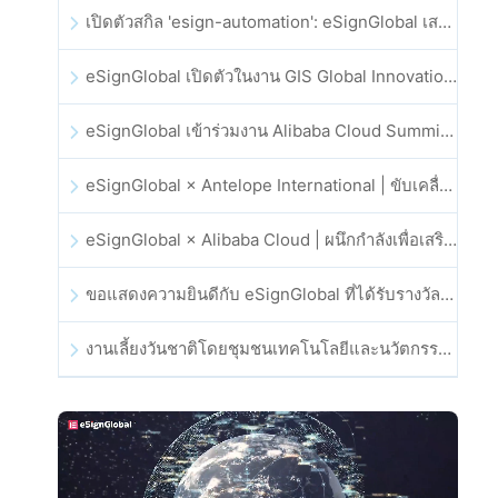
เปิดตัวสกิล 'esign-automation': eSignGlobal เสริมศักยภาพให้ OpenClaw ด้วยลายเซ็นอิเล็กทรอนิกส์อัตโนมัติ
eSignGlobal เปิดตัวในงาน GIS Global Innovation Exhibition 2025
eSignGlobal เข้าร่วมงาน Alibaba Cloud Summit 2025 ที่ฮ่องกง เพื่อขับเคลื่อนนวัตกรรมคลาวด์ที่ขับเคลื่อนด้วย AI และความเชื่อมั่นทางดิจิทัล
eSignGlobal × Antelope International | ขับเคลื่อนเวิร์กโฟลดิจิทัลที่ปลอดภัยและขับเคลื่อนด้วย AI
eSignGlobal × Alibaba Cloud | ผนึกกำลังเพื่อเสริมสร้างความเชื่อมั่นดิจิทัลระดับโลกสำหรับฟินเทค
ขอแสดงความยินดีกับ eSignGlobal ที่ได้รับรางวัล CAHK STAR Award 2025
งานเลี้ยงวันชาติโดยชุมชนเทคโนโลยีและนวัตกรรมฮ่องกง