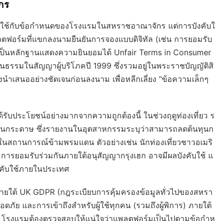
กร
บังคับใช้กับข้อกำหนดของโรงแรมในสหราชอาณาจักร แต่การบังคับใ
แพลตฟอร์มที่แขกลงนามยืนยันการจองแบบดิจิทัล (เช่น การยอมรับ
ี้เป็นหลักฐานแสดงความยินยอมได้
Unfair Terms in Consumer
็นธรรมในสัญญาผู้บริโภคปี 1999 ซึ่งรวมอยู่ในพระราชบัญญัติสิ
นำเสนออย่างชัดเจนก่อนลงนาม เพื่อหลีกเลี่ยง "ข้อความเล็กๆ
ด้รับประโยชน์อย่างมากจากความถูกต้องนี้ ในช่วงฤดูท่องเที่ยว ร
่เป็นกระดาษ ซึ่งรายงานในอุตสาหกรรมระบุว่าสามารถลดต้นทุนก
ในสถานการณ์ข้ามพรมแดน ตัวอย่างเช่น นักท่องเที่ยวชาวอเมริ
รยอมรับร่วมกันภายใต้อนุสัญญากรุงเฮก อาจมีผลบังคับใช้ แ
คับใช้ภายในประเทศ
ภายใต้
UK GDPR
(กฎระเบียบการคุ้มครองข้อมูลทั่วไปของสหรา
ดภัย และการเข้าถึงสำหรับผู้ใช้ทุกคน (รวมถึงผู้พิการ) ภายใต้
) โรงแรมต้องตรวจสอบให้แน่ใจว่าแพลตฟอร์มเป็นไปตามข้อกำห