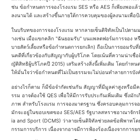
ช่น ข้อกำหนดการจองโรงแรม SES หรือ AES ก็เพียงพอแล้ว โดย
ลงนามได้ และสร้างขึ้นภายใต้การควบคุมของผู้ลงนามเพื่
ในบริบทของการจองโรงแรม หากลายเซ็นดิจิทัลเป็นไปตามมาตร
างเช่น เมื่อแขกคลิก "ฉันยอมรับ" บนแพลตฟอร์มการจอง หรื
บายสัตว์เลี้ยงหรือข้อกำหนดการยกเลิก) ถือเป็นการยอมรับ
นคดีที่เกี่ยวข้องกับสัญญากับผู้บริโภค โดยเน้นที่ความน่าเช
ญัติสิทธิผู้บริโภคปี 2015) เสริมสร้างสิ่งนี้เพิ่มเติม โดย
ให้มั่นใจว่าข้อกำหนดที่ไม่เป็นธรรมจะไม่บ่อนทำลายการบังค
อย่างไรก็ตาม ก็มีข้อจำกัดเช่นกัน สัญญาที่มีมูลค่าสูงหรือมีค
รรม อาจต้องใช้ QES เพื่อให้มีการรับประกันเพิ่มเติม ซึ่งมั
ภาพ สำหรับโรงแรม การจองมาตรฐาน ซึ่งครอบคลุมการจอง
มักจะอยู่ในขอบเขตของ SES/AES รัฐบาลสหราชอาณาจักรยื
ia and Sport (DCMS) ว่าลายเซ็นดิจิทัลช่วยลดข้อพิพาทโด
กรรมการบริการ เนื่องจากอาจมีการฟ้องร้องเนื่องจากการยก