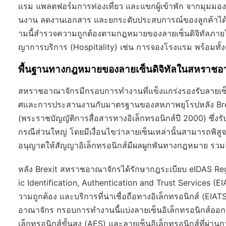
แรม แพลตฟอร์มการท่องเที่ยว และแขกผู้เข้าพัก จากมุมมอง
นงาน ลดงานเอกสาร และยกระดับประสบการณ์ของลูกค้าได้ โ
ามนี้สำรวจความถูกต้องตามกฎหมายของลายเซ็นดิจิทัลภา
ญาการบริการ (Hospitality) เช่น การจองโรงแรม พร้อมทั
พื้นฐานทางกฎหมายของลายเซ็นดิจิทัลในสหราชอ
สหราชอาณาจักรมีกรอบการทำงานที่แข็งแกร่งรองรับลายเซ็น
ศและการประสานงานกับมาตรฐานของสหภาพยุโรปหลัง Brex
(พระราชบัญญัติการสื่อสารทางอิเล็กทรอนิกส์ปี 2000) ซึ่งรั
กรณีส่วนใหญ่ โดยมีเงื่อนไขว่าลายเซ็นเหล่านั้นสามารถพิส
อนุญาตให้สัญญาอิเล็กทรอนิกส์มีผลผูกพันทางกฎหมาย รวมถึ
หลัง Brexit สหราชอาณาจักรได้รักษากฎระเบียบ
eIDAS Re
ic Identification, Authentication and Trust Services (
วามถูกต้อง และบริการที่น่าเชื่อถือทางอิเล็กทรอนิกส์ (EIAT
อาณาจักร กรอบการทำงานนี้แบ่งลายเซ็นอิเล็กทรอนิกส์ออกเป
เล็กทรอนิกส์ขั้นสูง (AES) และลายเซ็นอิเล็กทรอนิกส์ที่ผ่