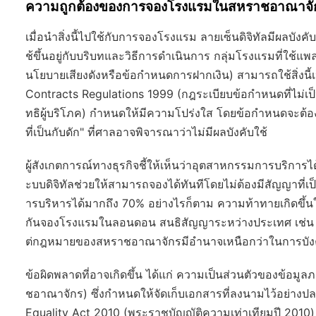
ความถูกต้องของการจองโรงแรมในสหราชอาณาจั
เมื่อนำสิ่งนี้ไปใช้กับการจองโรงแรม ลายเซ็นดิจิทัลมีผล
ช้ขึ้นอยู่กับบริบทและวิธีการดำเนินการ กลุ่มโรงแรมที่ใช้
นโยบายเสียงดังหรือข้อกำหนดการฝากเงิน) สามารถใช้สิ่งน
Contracts Regulations 1999
(กฎระเบียบข้อกำหนดที่ไม่เป
ทธิผู้บริโภค) กำหนดให้มีความโปร่งใส โดยข้อกำหนดจะต้อง
ที่เป็นกับดัก" ที่ศาลอาจพิจารณาว่าไม่มีผลบังคับใช้
ผู้สังเกตการณ์ทางธุรกิจชี้ให้เห็นว่าอุตสาหกรรมการบริการไ
ะบบดิจิทัลช่วยให้สามารถจองได้ทันทีโดยไม่ต้องมีสัญญาที
ารบริหารได้มากถึง 70% อย่างไรก็ตาม ความท้าทายเกิดขึ้น
กันจองโรงแรมในลอนดอน สนธิสัญญาระหว่างประเทศ เช่น กา
ต่กฎหมายของสหราชอาณาจักรมีอำนาจเหนือกว่าในการบัง
ข้อผิดพลาดที่อาจเกิดขึ้น ได้แก่ ความเป็นส่วนตัวของข้อมูล
ชอาณาจักร) ซึ่งกำหนดให้จัดเก็บเอกสารที่ลงนามไว้อย่างปลอ
Equality Act 2010
(พระราชบัญญัติความเท่าเทียมปี 2010