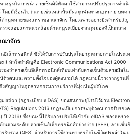
ทางธุรกิจ การนำลายเซ็นดิจิทัลมาใช้สามารถปรับปรุงการดำเนิ
ดยมีเงื่อนไขว่าลายเซ็นเหล่านั้นมีผลผูกพันทางกฎหมาย บทคว
ยใต้กฎหมายของสหราชอาณาจักร โดยเฉพาะอย่างยิ่งสำหรับสัญ
้งตรวจสอบสภาพแวดล้อมด้านกฎระเบียบจากมุมมองที่เป็นกลาง
าณาจักร
อิเล็กทรอนิกส์ ซึ่งได้รับการปรับปรุงโดยกฎหมายภายในประเท
it หัวใจสำคัญคือ
Electronic Communications Act 2000
บรองว่าลายเซ็นอิเล็กทรอนิกส์เทียบเท่ากับลายเซ็นด้วยลายมือใน
ูจน์ตัวตนและความตั้งใจของผู้ลงนามได้ กฎหมายนี้วางรากฐานที่
งสัญญาในอุตสาหกรรมการบริการที่มุ่งเน้นผู้บริโภค
gulation
(กฎระเบียบ eIDAS) ของสหภาพยุโรปไว้ผ่าน
Electron
EIATS) Regulations 2016
(กฎระเบียบการระบุตัวตน การรับรองค
S) ปี 2016) ซึ่งขณะนี้ได้รับการปรับให้เข้ากับ eIDAS ของสหราช
็นสามระดับ: ลายเซ็นอิเล็กทรอนิกส์อย่างง่าย (SES), ลายเซ็นอิ
านการรับรอง (QES) สำหรับการใช้งานทางธุรกิจในชีวิตประจำวัน เ