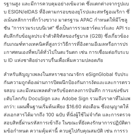
รฐานสูง และมีการควบคุมอย่างเข้มงวด ซึ่งแตกต่างจากรูปแบ
บ ESIGN/eIDAS ที่อิงตามกรอบของยุโรปและสหรัฐอเมริกา ซึ่
งเน้นหลักการที่กว้างขวาง มาตรฐาน APAC กำหนดให้มีโซลู
ชัน "การรวมระบบนิเวศ" ซึ่งเป็นการรวมฮาร์ดแวร์และ API ระ
ดับลึกกับข้อมูลประจำตัวดิจิทัลของรัฐบาล (G2B) ซึ่งเกี่ยวข้อง
กับเกณฑ์ทางเทคนิคที่สูงกว่าวิธีการที่อิงตามอีเมลหรือการปร
ะกาศตนเองที่พบได้ทั่วไปในตะวันตก เช่น การเชื่อมต่อกับระบ
บ ID แห่งชาติอย่างราบรื่นเพื่อเพิ่มความปลอดภัย
สำหรับสัญญาเพลงในสหราชอาณาจักร eSignGlobal รับประ
กันความถูกต้องผ่านการปิดผนึกป้องกันการงัดแงะและการตรว
จสอบ และมีเทมเพลตสำหรับข้อตกลงการบันทึก การแข่งขันร
ะดับโลกกับ DocuSign และ Adobe Sign รวมถึงราคาที่ไม่แพ
งกว่า: แผนพื้นฐานเริ่มต้นเพียง $16.60 ต่อเดือน ซึ่งอนุญาตให้
ส่งเอกสารได้มากถึง 100 ฉบับ ที่นั่งผู้ใช้ไม่จำกัด และการตรวจ
สอบสิทธิ์ผ่านรหัสการเข้าถึง ในขณะที่ยังคงรักษาการปฏิบัติตา
มข้อกำหนด ความคุ้มค่านี้ ควบคู่ไปกับคุณสมบัติ เช่น การรว