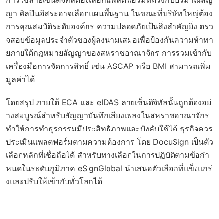
ญา ศิลปินอิสระอาจเลือกแผนพื้นฐาน ในขณะที่บริษัทใหญ่ต้อง
การคุณสมบัติระดับองค์กร ความปลอดภัยเป็นสิ่งสำคัญยิ่ง ตรว
จสอบข้อมูลประจำตัวของผู้ลงนามเสมอเพื่อป้องกันความท้าทา
ยภายใต้กฎหมายสัญญาของสหราชอาณาจักร การรวมเข้ากับ
เครื่องมือการจัดการสิทธิ์ เช่น ASCAP หรือ BMI สามารถเพิ่ม
มูลค่าได้
โดยสรุป ภายใต้ ECA และ eIDAS ลายเซ็นดิจิทัลนั้นถูกต้องอย่
างสมบูรณ์สำหรับสัญญาบันทึกเสียงเพลงในสหราชอาณาจักร
ทำให้การทำธุรกรรมมีประสิทธิภาพและบังคับใช้ได้ ธุรกิจควร
ประเมินแพลตฟอร์มตามความต้องการ โดย DocuSign เป็นตัว
เลือกหลักที่เชื่อถือได้ สำหรับทางเลือกในการปฏิบัติตามข้อกำ
หนดในระดับภูมิภาค eSignGlobal นำเสนอตัวเลือกที่แข็งแกร่
งและปรับให้เข้ากับทั่วโลกได้