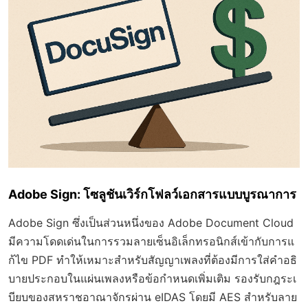
Adobe Sign: โซลูชันเวิร์กโฟลว์เอกสารแบบบูรณาการ
Adobe Sign ซึ่งเป็นส่วนหนึ่งของ Adobe Document Cloud
มีความโดดเด่นในการรวมลายเซ็นอิเล็กทรอนิกส์เข้ากับการแ
ก้ไข PDF ทำให้เหมาะสำหรับสัญญาเพลงที่ต้องมีการใส่คำอธิ
บายประกอบในแผ่นเพลงหรือข้อกำหนดเพิ่มเติม รองรับกฎระเ
บียบของสหราชอาณาจักรผ่าน eIDAS โดยมี AES สำหรับลาย