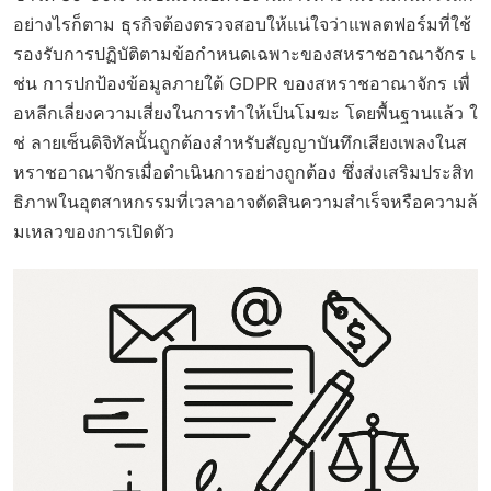
อย่างไรก็ตาม ธุรกิจต้องตรวจสอบให้แน่ใจว่าแพลตฟอร์มที่ใช้
รองรับการปฏิบัติตามข้อกำหนดเฉพาะของสหราชอาณาจักร เ
ช่น การปกป้องข้อมูลภายใต้ GDPR ของสหราชอาณาจักร เพื่
อหลีกเลี่ยงความเสี่ยงในการทำให้เป็นโมฆะ โดยพื้นฐานแล้ว ใ
ช่ ลายเซ็นดิจิทัลนั้นถูกต้องสำหรับสัญญาบันทึกเสียงเพลงในส
หราชอาณาจักรเมื่อดำเนินการอย่างถูกต้อง ซึ่งส่งเสริมประสิท
ธิภาพในอุตสาหกรรมที่เวลาอาจตัดสินความสำเร็จหรือความล้
มเหลวของการเปิดตัว