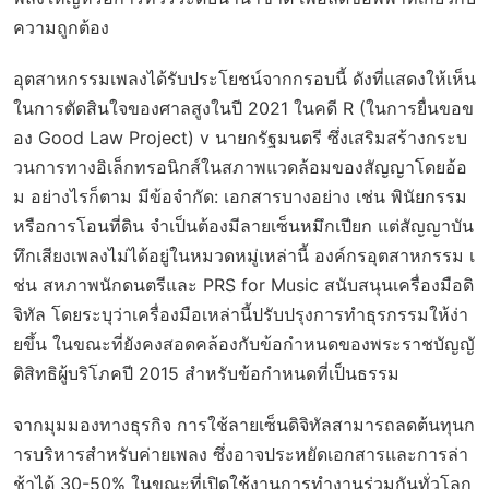
ความถูกต้อง
อุตสาหกรรมเพลงได้รับประโยชน์จากกรอบนี้ ดังที่แสดงให้เห็น
ในการตัดสินใจของศาลสูงในปี 2021 ในคดี
R (ในการยื่นขอข
อง Good Law Project) v นายกรัฐมนตรี
ซึ่งเสริมสร้างกระบ
วนการทางอิเล็กทรอนิกส์ในสภาพแวดล้อมของสัญญาโดยอ้อ
ม อย่างไรก็ตาม มีข้อจำกัด: เอกสารบางอย่าง เช่น พินัยกรรม
หรือการโอนที่ดิน จำเป็นต้องมีลายเซ็นหมึกเปียก แต่สัญญาบัน
ทึกเสียงเพลงไม่ได้อยู่ในหมวดหมู่เหล่านี้ องค์กรอุตสาหกรรม เ
ช่น สหภาพนักดนตรีและ PRS for Music สนับสนุนเครื่องมือดิ
จิทัล โดยระบุว่าเครื่องมือเหล่านี้ปรับปรุงการทำธุรกรรมให้ง่า
ยขึ้น ในขณะที่ยังคงสอดคล้องกับข้อกำหนดของพระราชบัญญั
ติสิทธิผู้บริโภคปี 2015 สำหรับข้อกำหนดที่เป็นธรรม
จากมุมมองทางธุรกิจ การใช้ลายเซ็นดิจิทัลสามารถลดต้นทุนก
ารบริหารสำหรับค่ายเพลง ซึ่งอาจประหยัดเอกสารและการล่า
ช้าได้ 30-50% ในขณะที่เปิดใช้งานการทำงานร่วมกันทั่วโลก