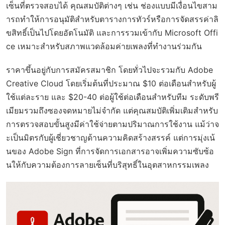
เซ็นที่ตรวจสอบได้ คุณสมบัติต่างๆ เช่น ช่องแบบมีเงื่อนไขสาม
ารถทำให้การอนุมัติสำหรับตารางการทัวร์หรือการจัดสรรค่าลิ
ขสิทธิ์เป็นไปโดยอัตโนมัติ และการรวมเข้ากับ Microsoft Offi
ce เหมาะสำหรับสภาพแวดล้อมค่ายเพลงที่ทำงานร่วมกัน
ราคาขึ้นอยู่กับการสมัครสมาชิก โดยทั่วไปจะรวมกับ Adobe
Creative Cloud โดยเริ่มต้นที่ประมาณ $10 ต่อเดือนสำหรับผู้
ใช้แต่ละราย และ $20-40 ต่อผู้ใช้ต่อเดือนสำหรับทีม ระดับพรี
เมียมรวมถึงซองจดหมายไม่จำกัด แต่คุณสมบัติเพิ่มเติมสำหรับ
การตรวจสอบขั้นสูงมีค่าใช้จ่ายตามปริมาณการใช้งาน แม้ว่าจ
ะเป็นมิตรกับผู้เชี่ยวชาญด้านความคิดสร้างสรรค์ แต่การมุ่งเน้
นของ Adobe Sign ที่การจัดการเอกสารอาจเพิ่มความซับซ้อ
นให้กับความต้องการลายเซ็นที่บริสุทธิ์ในอุตสาหกรรมเพลง