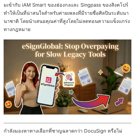
มเข้ากับ iAM Smart ของฮ่องกงและ Singpass ของสิงคโปร์
ทำให้เป็นที่น่าสนใจสำหรับค่ายเพลงที่มีรายชื่อศิลปินระดับนา
นาชาติ โดยนำเสนอคุณค่าที่สูงโดยไม่ลดทอนความแข็งแกร่ง
ทางกฎหมาย
กำลังมองหาทางเลือกที่ชาญฉลาดกว่า DocuSign หรือไม่