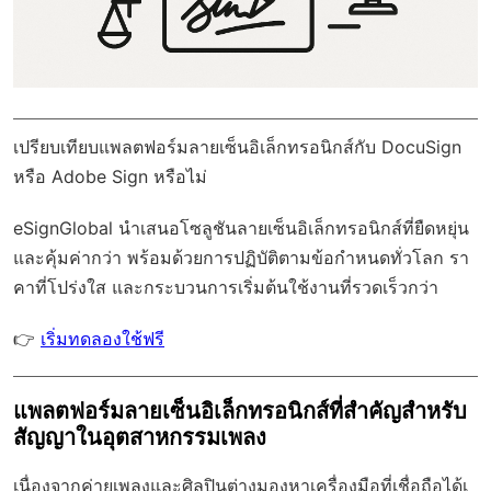
เปรียบเทียบแพลตฟอร์มลายเซ็นอิเล็กทรอนิกส์กับ DocuSign
หรือ Adobe Sign หรือไม่
eSignGlobal
นำเสนอโซลูชันลายเซ็นอิเล็กทรอนิกส์ที่ยืดหยุ่น
และคุ้มค่ากว่า พร้อมด้วย
การปฏิบัติตามข้อกำหนดทั่วโลก
รา
คาที่โปร่งใส และกระบวนการเริ่มต้นใช้งานที่รวดเร็วกว่า
👉
เริ่มทดลองใช้ฟรี
แพลตฟอร์มลายเซ็นอิเล็กทรอนิกส์ที่สำคัญสำหรับ
สัญญาในอุตสาหกรรมเพลง
เนื่องจากค่ายเพลงและศิลปินต่างมองหาเครื่องมือที่เชื่อถือได้เ