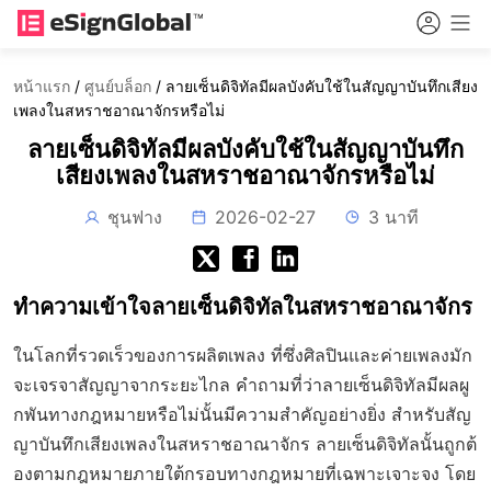
หน้าแรก
/
ศูนย์บล็อก
/
ลายเซ็นดิจิทัลมีผลบังคับใช้ในสัญญาบันทึกเสียง
เพลงในสหราชอาณาจักรหรือไม่
ลายเซ็นดิจิทัลมีผลบังคับใช้ในสัญญาบันทึก
เสียงเพลงในสหราชอาณาจักรหรือไม่
ชุนฟาง
2026-02-27
3 นาที
ทำความเข้าใจลายเซ็นดิจิทัลในสหราชอาณาจักร
ในโลกที่รวดเร็วของการผลิตเพลง ที่ซึ่งศิลปินและค่ายเพลงมัก
จะเจรจาสัญญาจากระยะไกล คำถามที่ว่าลายเซ็นดิจิทัลมีผลผู
กพันทางกฎหมายหรือไม่นั้นมีความสำคัญอย่างยิ่ง สำหรับสัญ
ญาบันทึกเสียงเพลงในสหราชอาณาจักร ลายเซ็นดิจิทัลนั้นถูกต้
องตามกฎหมายภายใต้กรอบทางกฎหมายที่เฉพาะเจาะจง โดย