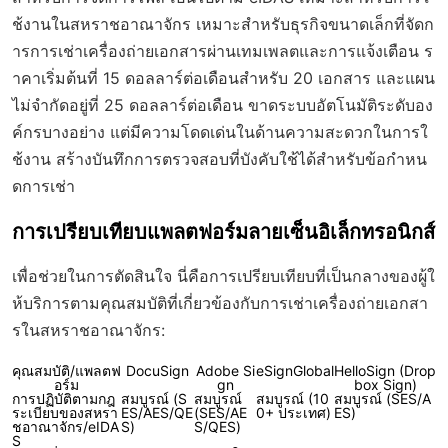
ช้งานในสหราชอาณาจักร เหมาะสำหรับธุรกิจขนาดเล็กที่จัดก
ารการเช่าเครื่องถ่ายเอกสารผ่านเทมเพลตและการแจ้งเตือน ร
าคาเริ่มต้นที่ 15 ดอลลาร์ต่อเดือนสำหรับ 20 เอกสาร และแผน
ไม่จำกัดอยู่ที่ 25 ดอลลาร์ต่อเดือน ขาดระบบอัตโนมัติระดับอง
ค์กรบางอย่าง แต่มีความโดดเด่นในด้านความสะดวกในการใ
ช้งาน สร้างบันทึกการตรวจสอบที่บังคับใช้ได้สำหรับข้อกำหน
ดการเช่า
การเปรียบเทียบแพลตฟอร์มลายเซ็นอิเล็กทรอนิกส์
เพื่อช่วยในการตัดสินใจ นี่คือการเปรียบเทียบที่เป็นกลางของผู้ใ
ห้บริการตามคุณสมบัติที่เกี่ยวข้องกับการเช่าเครื่องถ่ายเอกสา
รในสหราชอาณาจักร:
คุณสมบัติ/แพลตฟ
DocuSign
Adobe Si
eSignGlobal
HelloSign (Drop
อร์ม
gn
box Sign)
การปฏิบัติตามกฎ
สมบูรณ์ (S
สมบูรณ์
สมบูรณ์ (10
สมบูรณ์ (SES/A
ระเบียบของสหรา
ES/AES/QE
(SES/AE
0+ ประเทศ)
ES)
ชอาณาจักร/eIDA
S)
S/QES)
S