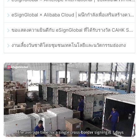
eSignGlobal × Alibaba Cloud | ผนึกกำลังเพื่อเสริมสร้างความเชื่อมั่นดิจิทัลระดับโลกสำหรับฟินเทค
ขอแสดงความยินดีกับ eSignGlobal ที่ได้รับรางวัล CAHK STAR Award 2025
งานเลี้ยงวันชาติโดยชุมชนเทคโนโลยีและนวัตกรรมฮ่องกง