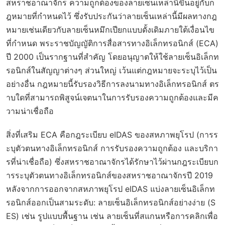
สหราชอาณาจักร ความถูกต้องของลายเซ็นเหล่านี้ขึ้นอยู่กับก
ฎหมายที่กำหนดไว้ ซึ่งรับประกันว่าลายเซ็นเหล่านี้มีผลทางกฎ
หมายเช่นเดียวกับลายเซ็นหมึกเปียกแบบดั้งเดิมภายใต้เงื่อนไข
ที่กำหนด พระราชบัญญัติการสื่อสารทางอิเล็กทรอนิกส์ (ECA)
ปี 2000 เป็นรากฐานที่สำคัญ โดยอนุญาตให้ใช้ลายเซ็นอิเล็กท
รอนิกส์ในสัญญาต่างๆ ส่วนใหญ่ เว้นแต่กฎหมายจะระบุไว้เป็น
อย่างอื่น กฎหมายนี้รับรองวิธีการลงนามทางอิเล็กทรอนิกส์ ตร
าบใดที่สามารถพิสูจน์เจตนาในการรับรองความถูกต้องและมีค
วามน่าเชื่อถือ
สิ่งที่เสริม ECA คือกฎระเบียบ eIDAS ของสหภาพยุโรป (การร
ะบุตัวตนทางอิเล็กทรอนิกส์ การรับรองความถูกต้อง และบริกา
รที่น่าเชื่อถือ) ซึ่งสหราชอาณาจักรได้รักษาไว้ผ่านกฎระเบียบก
ารระบุตัวตนทางอิเล็กทรอนิกส์ของสหราชอาณาจักรปี 2019
หลังจากการออกจากสหภาพยุโรป eIDAS แบ่งลายเซ็นอิเล็กท
รอนิกส์ออกเป็นสามระดับ: ลายเซ็นอิเล็กทรอนิกส์อย่างง่าย (S
ES) เช่น รูปแบบพื้นฐาน เช่น ลายเซ็นที่สแกนหรือการคลิกเพื่อ