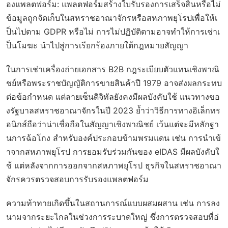
องแพลตฟอร์ม: แพลตฟอร์มสร้างใบรับรองการเสร็จสิ้นหรือไม่
ข้อมูลถูกจัดเก็บในสหราชอาณาจักรหรือสหภาพยุโรปเพื่อให้เ
ป็นไปตาม GDPR หรือไม่ การไม่ปฏิบัติตามอาจทำให้การเช่าเ
ป็นโมฆะ นำไปสู่การเรียกร้องภายใต้กฎหมายสัญญา
ในการเช่าเครื่องถ่ายเอกสาร B2B กฎระเบียบตัวแทนเชิงพาณิ
ชย์หรือพระราชบัญญัติการขายสินค้าปี 1979 อาจส่งผลกระทบ
ต่อข้อกำหนด แต่ลายเซ็นดิจิทัลยังคงมีผลบังคับใช้ แนวทางขอ
งรัฐบาลสหราชอาณาจักรในปี 2023 ย้ำว่าวิธีการทางอิเล็กทร
อนิกส์ถือว่าน่าเชื่อถือในสัญญาเชิงพาณิชย์ เว้นแต่จะมีหลักฐา
นการฉ้อโกง สำหรับองค์ประกอบข้ามพรมแดน เช่น การนำเข้
าจากสหภาพยุโรป การยอมรับร่วมกันของ eIDAS มีผลบังคับใ
ช้ แต่หลังจากการออกจากสหภาพยุโรป ธุรกิจในสหราชอาณา
จักรควรตรวจสอบการรับรองแพลตฟอร์ม
ความท้าทายเกิดขึ้นในสถานการณ์แบบผสมผสาน เช่น การลง
นามจากระยะไกลในช่วงการระบาดใหญ่ ซึ่งการตรวจสอบที่อ่