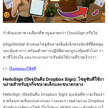
กำลังมองหาทางเลือกที่ชาญฉลาดกว่า DocuSign หรือไม่
eSignGlobal
นำเสนอโซลูชันลายเซ็นอิเล็กทรอนิกส์ที่ยืดหยุ่น
และคุ้มค่ากว่า พร้อมด้วย
การปฏิบัติตามกฎระเบียบทั่วโลก
รา
คาที่โปร่งใส และกระบวนการเริ่มต้นใช้งานที่รวดเร็วกว่า
👉
เริ่มทดลองใช้ฟรี
HelloSign (ปัจจุบันคือ Dropbox Sign): โซลูชันที่ใช้งา
นง่ายสำหรับธุรกิจขนาดเล็กและขนาดกลาง
HelloSign (ปัจจุบันคือ Dropbox Sign) มุ่งเน้นที่ความเรียบง่า
ย พร้อมลายเซ็นแบบลากและวางและการผสานรวม Dropbox
สำหรับการจัดการไฟล์ เป็นไปตาม eIDAS เหมาะสำหรับการใ