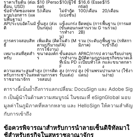
ราคาเริ่มต้น (ต่อเ
$10 (Perso
$10/ผู้ใช้
$16.6 (Esse
$15
ดือน, USD)
nal)
ntial)
ข้อจำกัดซองจดห
5/เดือน
ไม่จำกัด
100/เดือน
20/เดือน
มาย/เอกสาร (แผ
(แบ่งชั้น)
นพื้นฐาน)
API/ระบบอัตโนมั
ขั้นสูง (ส่งเ
แข็งแกร่ง
ยืดหยุ่น (การ
พื้นฐาน (การผส
ติ
ป็นกลุ่ม)
(ขั้นตอนก
ผสานรวม G
านรวม)
ารทำงา
2B)
น)
การตรวจสอบสิท
เพิ่มเติม (คิด
ในตัว (M
รวม (ระดับภู
พื้นฐาน (รหัสกา
ธิ์
ตามปริมาณ
FA)
มิภาค)
รเข้าถึง)
การใช้งาน)
เหมาะสมที่สุดสำ
ขนาดองค์ก
ขั้นตอนก
APAC/การป
ความเรียบง่ายข
หรับ
ร
ารทำงาน
ฏิบัติตามกฎร
องธุรกิจขนาดเล็
ที่เน้น PD
ะเบียบทั่วโล
กและขนาดกลา
F
ก
ง
ความเหมาะสมสำ
สูง (การติด
สูง (การป
สูง (ข้ามพรม
ปานกลาง (ใช้งา
หรับการเช่าในสห
ตามการตร
รับแต่ง)
แดน)
นง่าย)
ราชอาณาจักร
วจสอบ)
ตารางนี้เน้นย้ำถึงการแลกเปลี่ยน: DocuSign และ Adobe Sig
n เป็นผู้นำในด้านความสมบูรณ์ ในขณะที่ eSignGlobal มอบ
มูลค่าในภูมิภาคที่หลากหลาย และ HelloSign ให้ความสำคัญ
กับการเข้าถึง
ข้อควรพิจารณาสำหรับการนำลายเซ็นดิจิทัลมาใ
ช้สำหรับธุรกิจในสหราชอาณาจักร