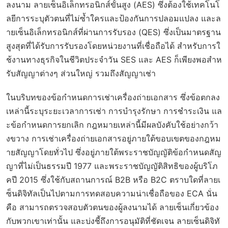
ลงนาม ลายเซ็นอิเล็กทรอนิกส์ขั้นสูง (AES) ซึ่งต้องใช้เทคโนโ
ลยีการระบุตัวตนที่ไม่ซ้ำใครและป้องกันการปลอมแปลง และล
ายเซ็นอิเล็กทรอนิกส์ที่ผ่านการรับรอง (QES) ซึ่งเป็นมาตรฐาน
สูงสุดที่ได้รับการรับรองโดยหน่วยงานที่เชื่อถือได้ สำหรับการใ
ช้งานทางธุรกิจในชีวิตประจำวัน SES และ AES ก็เพียงพอสำห
รับสัญญาต่างๆ ส่วนใหญ่ รวมถึงสัญญาเช่า
ในบริบทของข้อกำหนดการเช่าเครื่องถ่ายเอกสาร ซึ่งข้อตกลง
เหล่านี้ระบุระยะเวลาการเช่า การบำรุงรักษา การชำระเงิน แล
ะข้อกำหนดการยกเลิก กฎหมายเหล่านี้มีผลบังคับใช้อย่างกว้า
งขวาง การเช่าเครื่องถ่ายเอกสารอยู่ภายใต้ขอบเขตของกฎหม
ายสัญญาโดยทั่วไป ซึ่งอยู่ภายใต้พระราชบัญญัติข้อกำหนดสัญ
ญาที่ไม่เป็นธรรมปี 1977 และพระราชบัญญัติสิทธิของผู้บริโภ
คปี 2015 ซึ่งใช้กับสถานการณ์ B2B หรือ B2C ตราบใดที่ลายเ
ซ็นดิจิทัลเป็นไปตามการทดสอบความน่าเชื่อถือของ ECA นั่น
คือ สามารถตรวจสอบตัวตนของผู้ลงนามได้ ลายเซ็นเกี่ยวข้อง
กับพวกเขาเท่านั้น และบ่งชี้ถึงการอนุมัติที่ชัดเจน ลายเซ็นดิจิทั