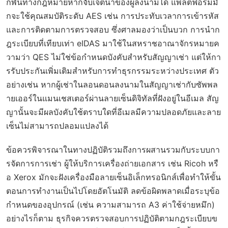
กพันทางกฎหมายหากจับเจตนาของผู้ลงนามได้ แพลตฟอร์มมั
กจะใช้คุณสมบัติระดับ AES เช่น การประทับเวลาการเข้ารหัส
และการติดตามการตรวจสอบ ซึ่งศาลมองว่าเป็นบวก การนำก
ฎระเบียบที่เทียบเท่า eIDAS มาใช้ในสหราชอาณาจักรหมายค
วามว่า QES ไม่ใช่ข้อกำหนดบังคับสำหรับสัญญาเช่า แต่ให้กา
รรับประกันเพิ่มเติมสำหรับการทำธุรกรรมระหว่างประเทศ ตัว
อย่างเช่น หากผู้เช่าในลอนดอนลงนามในสัญญาเช่ากับซัพพล
ายเออร์ในแมนเชสเตอร์ผ่านลายเซ็นดิจิทัลที่ฝังอยู่ในอีเมล สัญ
ญานั้นจะมีผลบังคับใช้ตราบใดที่อีเมลมีความปลอดภัยและลาย
เซ็นไม่สามารถปลอมแปลงได้
ข้อควรพิจารณาในทางปฏิบัติรวมถึงการผสานรวมกับระบบกา
รจัดการการเช่า ผู้ให้บริการเครื่องถ่ายเอกสาร เช่น Ricoh หรื
อ Xerox มักจะฝังเครื่องมือลายเซ็นอิเล็กทรอนิกส์เพื่อทำให้ขั้น
ตอนการทำงานเป็นไปโดยอัตโนมัติ ลดข้อผิดพลาดเมื่อระบุข้อ
กำหนดของอุปกรณ์ (เช่น ความสามารถ A3 ค่าใช้จ่ายหมึก)
อย่างไรก็ตาม ธุรกิจควรตรวจสอบการปฏิบัติตามกฎระเบียบข