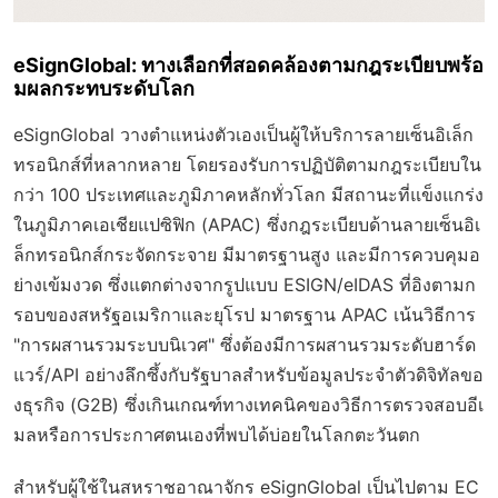
eSignGlobal: ทางเลือกที่สอดคล้องตามกฎระเบียบพร้อ
มผลกระทบระดับโลก
eSignGlobal วางตำแหน่งตัวเองเป็นผู้ให้บริการลายเซ็นอิเล็ก
ทรอนิกส์ที่หลากหลาย โดยรองรับการปฏิบัติตามกฎระเบียบใน
กว่า 100 ประเทศและภูมิภาคหลักทั่วโลก มีสถานะที่แข็งแกร่ง
ในภูมิภาคเอเชียแปซิฟิก (APAC) ซึ่งกฎระเบียบด้านลายเซ็นอิเ
ล็กทรอนิกส์กระจัดกระจาย มีมาตรฐานสูง และมีการควบคุมอ
ย่างเข้มงวด ซึ่งแตกต่างจากรูปแบบ ESIGN/eIDAS ที่อิงตามก
รอบของสหรัฐอเมริกาและยุโรป มาตรฐาน APAC เน้นวิธีการ
"การผสานรวมระบบนิเวศ" ซึ่งต้องมีการผสานรวมระดับฮาร์ด
แวร์/API อย่างลึกซึ้งกับรัฐบาลสำหรับข้อมูลประจำตัวดิจิทัลขอ
งธุรกิจ (G2B) ซึ่งเกินเกณฑ์ทางเทคนิคของวิธีการตรวจสอบอีเ
มลหรือการประกาศตนเองที่พบได้บ่อยในโลกตะวันตก
สำหรับผู้ใช้ในสหราชอาณาจักร eSignGlobal เป็นไปตาม EC