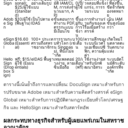
Sign
sonal);
อย่างเต็มรูป
มัติ IAM/CL
0/ปี/
วจสอบที่แข็ง
I ที่สูงขึ้น,
$25/ผู้ใช้
แบบ
M, การส่งจำ
ผู้ใช้
แกร่ง, การร
ขีดจำกัดซ
(Standar
นวนมาก, A
วมระบบ
องจดหมา
d)
PI
ย
Adob
$10/ผู้ใช้
เป็นไปตาม e
ขั้นตอนการ
ขึ้นอ
การทำงานร่
เน้น IAM
e Sig
(พื้นฐาน)
IDAS
ทำงาน PDF,
ยู่กับ
วมกันของเค
ขั้นสูงน้อย
n
ตรรกะแบบ
การใ
รื่องมือสร้าง
กว่า
มีเงื่อนไข
ช้งา
สรรค์
น
eSign
$16.60
100+ ประเท
การรวมระบ
100/
ความลึกของ
เกิดใหม่ใ
Globa
(Essenti
ศรวมถึงสหร
บทั่วโลก (เช่
เดือ
ระบบนิเวศใ
นตลาดตะ
l
al)
าชอาณาจักร
น Singpas
น
นเอเชียแปซิ
วันตกบาง
s), ที่นั่งไม่จ
ฟิก, ความคุ้ม
แห่ง
ำกัด
ค่า
Hello
ฟรี; $15/
eIDAS พื้นฐา
เทมเพลตอย่
20/เ
ใช้งานง่ายส
ระบบอัตโ
Sign
ผู้ใช้ (Ess
น
างง่าย, ลายเ
ดือน
ำหรับนักพั
นมัติระดับ
(Drop
entials)
ซ็นมือถือ
(ฟรี)
ฒนาอิสระ
องค์กรที่จ
box S
ำกัด
ign)
ตารางนี้เน้นย้ำถึงการแลกเปลี่ยน: DocuSign เหมาะสำหรับกา
รปรับขนาด Adobe เหมาะสำหรับความคิดสร้างสรรค์ eSign
Global เหมาะสำหรับการปฏิบัติตามกฎระเบียบทั่วโลก/เศรษฐ
กิจ และ HelloSign เหมาะสำหรับสตาร์ทอัพ
ผลกระทบทางธุรกิจสำหรับผู้เผยแพร่เกมในสหราช
อาณาจักร