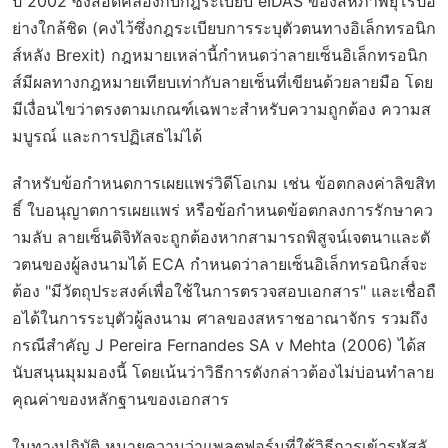
ปี 2002 ซึ่งสอดคล้องกับกฎระเบียบ eIDAS ของสหภาพยุโรปอ
ย่างใกล้ชิด (คงไว้ซึ่งกฎระเบียบการระบุตัวตนทางอิเล็กทรอนิก
ส์หลัง Brexit) กฎหมายเหล่านี้กำหนดว่าลายเซ็นอิเล็กทรอนิก
ส์มีผลทางกฎหมายเทียบเท่ากับลายเซ็นที่เขียนด้วยลายมือ โดย
มีเงื่อนไขว่าตรงตามเกณฑ์เฉพาะสำหรับความถูกต้อง ความส
มบูรณ์ และการปฏิเสธไม่ได้
สำหรับข้อกำหนดการเผยแพร่วิดีโอเกม เช่น ข้อตกลงค่าลิขสิท
ธิ์ ใบอนุญาตการเผยแพร่ หรือข้อกำหนดข้อตกลงการรักษาคว
ามลับ ลายเซ็นดิจิทัลจะถูกต้องหากสามารถพิสูจน์เจตนาและตั
วตนของผู้ลงนามได้ ECA กำหนดว่าลายเซ็นอิเล็กทรอนิกส์จะ
ต้อง "มีวัตถุประสงค์เพื่อใช้ในการตรวจสอบเอกสาร" และเชื่อถื
อได้ในการระบุตัวผู้ลงนาม ศาลของสหราชอาณาจักร รวมถึง
กรณีสำคัญ
J Pereira Fernandes SA v Mehta
(2006) ได้ส
นับสนุนมุมมองนี้ โดยเน้นว่าวิธีการดังกล่าวต้องไม่บ่อนทำลาย
คุณค่าของหลักฐานของเอกสาร
ในทางปฏิบัติ หมายความว่าแพลตฟอร์มที่ใช้วิธีการเข้ารหัสลั