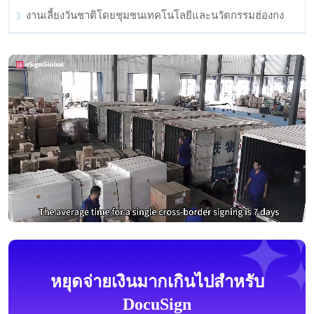
งานเลี้ยงวันชาติโดยชุมชนเทคโนโลยีและนวัตกรรมฮ่องกง
หยุดจ่ายเงินมากเกินไปสำหรับ
DocuSign