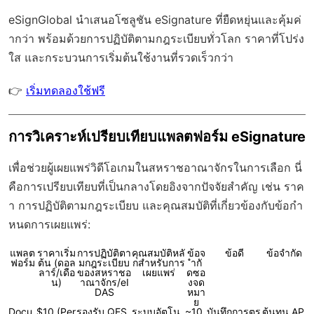
eSignGlobal
นำเสนอโซลูชัน eSignature ที่ยืดหยุ่นและคุ้มค่
ากว่า พร้อมด้วย
การปฏิบัติตามกฎระเบียบทั่วโลก
ราคาที่โปร่ง
ใส และกระบวนการเริ่มต้นใช้งานที่รวดเร็วกว่า
👉
เริ่มทดลองใช้ฟรี
การวิเคราะห์เปรียบเทียบแพลตฟอร์ม eSignature
เพื่อช่วยผู้เผยแพร่วิดีโอเกมในสหราชอาณาจักรในการเลือก นี่
คือการเปรียบเทียบที่เป็นกลางโดยอิงจากปัจจัยสำคัญ เช่น ราค
า การปฏิบัติตามกฎระเบียบ และคุณสมบัติที่เกี่ยวข้องกับข้อกำ
หนดการเผยแพร่:
แพลต
ราคาเริ่ม
การปฏิบัติตา
คุณสมบัติหลั
ข้อจ
ข้อดี
ข้อจำกัด
ฟอร์ม
ต้น (ดอล
มกฎระเบียบ
กสำหรับการ
ำกั
ลาร์/เดือ
ของสหราชอ
เผยแพร่
ดซอ
น)
าณาจักร/eI
งจด
DAS
หมา
ย
Docu
$10 (Per
รองรับ QES
ระบบอัตโน
~10
บันทึกการตร
ต้นทุน AP