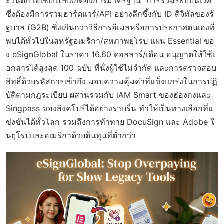
ะวันตก เอเชียแปซิฟิกต้องการมาตรฐาน "การรวมระบบนิเวศ"
ซึ่งต้องมีการรวมฮาร์ดแวร์/API อย่างลึกซึ้งกับ ID ดิจิทัลของรั
ฐบาล (G2B) ซึ่งเกินกว่าวิธีการอีเมลหรือการประกาศตนเองที่
พบได้ทั่วไปในสหรัฐอเมริกา/สหภาพยุโรป แผน Essential ขอ
ง eSignGlobal ในราคา 16.60 ดอลลาร์/เดือน อนุญาตให้ใช้เ
อกสารได้สูงสุด 100 ฉบับ ที่นั่งผู้ใช้ไม่จำกัด และการตรวจสอบ
สิทธิ์ด้วยรหัสการเข้าถึง มอบความคุ้มค่าที่แข็งแกร่งในการปฏิ
บัติตามกฎระเบียบ ผสานรวมกับ iAM Smart ของฮ่องกงและ
Singpass ของสิงคโปร์ได้อย่างราบรื่น ทำให้เป็นทางเลือกที่แ
ข่งขันได้ทั่วโลก รวมถึงการท้าทาย DocuSign และ Adobe ใ
นยุโรปและอเมริกาด้วยต้นทุนที่ต่ำกว่า