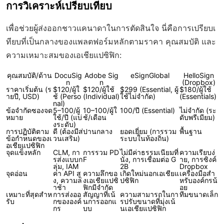
การวิเคราะห์เปรียบเทียบ
เพื่อช่วยผู้ส่งออกชาวแคนาดาในการตัดสินใจ นี่คือการเปรียบเ
ทียบที่เป็นกลางของแพลตฟอร์มหลักตามราคา คุณสมบัติ และ
ความเหมาะสมของเอเชียแปซิฟิก:
คุณสมบัติ/ด้าน
DocuSig
Adobe Sig
eSignGlobal
HelloSign
n
n
(Dropbox)
ราคาเริ่มต้น (ร
$120/ผู้ใ
$120/ผู้ใช้
$299 (Essential, ผู้
$180/ผู้ใช้
ายปี, USD)
ช้ (Perso
(Individual)
ใช้ไม่จำกัด)
(Essentials)
nal)
ข้อจำกัดซองจด
5–100/ผู้
10–100/ผู้ใ
100/ปี (Essential)
ไม่จำกัด (ระ
หมาย
ใช้/ปี (แบ่
ช้/เดือน
ดับพรีเมียม)
งระดับ)
การปฏิบัติตาม
ดี (ต้องมีส่
ปานกลาง
ยอดเยี่ยม (การรวม
พื้นฐาน
ข้อกำหนดของเ
วนเสริม)
ระบบในท้องถิ่น)
อเชียแปซิฟิก
จุดแข็งหลัก
CLM, กา
การรวม PD
ไม่มีค่าธรรมเนียมที่
ความเรียบง่
รส่งแบบก
F
นั่ง, การเชื่อมต่อ G
าย, การซิงค์
ลุ่ม, IAM
2B
Dropbox
จุดอ่อน
ค่า API สู
ความลึกขอ
เกิดใหม่นอกเอเชียแ
เครื่องมือสำ
ง, ความล่
งเอเชียแปซิ
ปซิฟิก
หรับองค์กรน้
าช้า
ฟิกมีจำกัด
อย
เหมาะที่สุดสำห
การส่งออ
สัญญาที่เน้
ความสามารถในกา
ทีมขนาดเล็ก
รับ
กขององค์
นการออกแ
รปรับขนาดที่มุ่งเน้
กร
บบ
นเอเชียแปซิฟิก