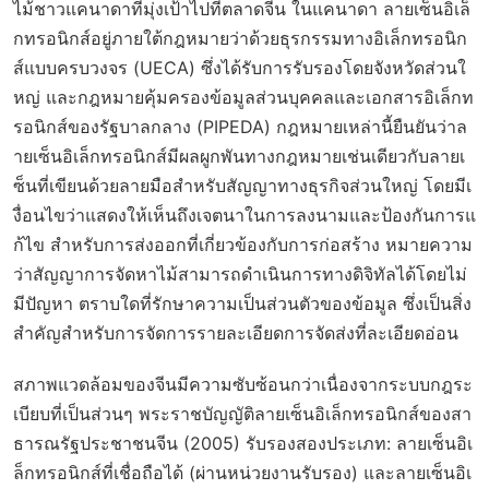
ไม้ชาวแคนาดาที่มุ่งเป้าไปที่ตลาดจีน ในแคนาดา ลายเซ็นอิเล็
กทรอนิกส์อยู่ภายใต้กฎหมายว่าด้วยธุรกรรมทางอิเล็กทรอนิก
ส์แบบครบวงจร (UECA) ซึ่งได้รับการรับรองโดยจังหวัดส่วนใ
หญ่ และกฎหมายคุ้มครองข้อมูลส่วนบุคคลและเอกสารอิเล็กท
รอนิกส์ของรัฐบาลกลาง (PIPEDA) กฎหมายเหล่านี้ยืนยันว่าล
ายเซ็นอิเล็กทรอนิกส์มีผลผูกพันทางกฎหมายเช่นเดียวกับลายเ
ซ็นที่เขียนด้วยลายมือสำหรับสัญญาทางธุรกิจส่วนใหญ่ โดยมีเ
งื่อนไขว่าแสดงให้เห็นถึงเจตนาในการลงนามและป้องกันการแ
ก้ไข สำหรับการส่งออกที่เกี่ยวข้องกับการก่อสร้าง หมายความ
ว่าสัญญาการจัดหาไม้สามารถดำเนินการทางดิจิทัลได้โดยไม่
มีปัญหา ตราบใดที่รักษาความเป็นส่วนตัวของข้อมูล ซึ่งเป็นสิ่ง
สำคัญสำหรับการจัดการรายละเอียดการจัดส่งที่ละเอียดอ่อน
สภาพแวดล้อมของจีนมีความซับซ้อนกว่าเนื่องจากระบบกฎระ
เบียบที่เป็นส่วนๆ พระราชบัญญัติลายเซ็นอิเล็กทรอนิกส์ของสา
ธารณรัฐประชาชนจีน (2005) รับรองสองประเภท: ลายเซ็นอิเ
ล็กทรอนิกส์ที่เชื่อถือได้ (ผ่านหน่วยงานรับรอง) และลายเซ็นอิเ