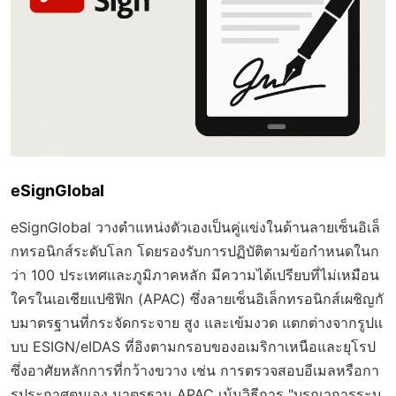
eSignGlobal
eSignGlobal วางตำแหน่งตัวเองเป็นคู่แข่งในด้านลายเซ็นอิเล็
กทรอนิกส์ระดับโลก โดยรองรับการปฏิบัติตามข้อกำหนดในก
ว่า 100 ประเทศและภูมิภาคหลัก มีความได้เปรียบที่ไม่เหมือน
ใครในเอเชียแปซิฟิก (APAC) ซึ่งลายเซ็นอิเล็กทรอนิกส์เผชิญกั
บมาตรฐานที่กระจัดกระจาย สูง และเข้มงวด แตกต่างจากรูปแ
บบ ESIGN/eIDAS ที่อิงตามกรอบของอเมริกาเหนือและยุโรป
ซึ่งอาศัยหลักการที่กว้างขวาง เช่น การตรวจสอบอีเมลหรือกา
รประกาศตนเอง มาตรฐาน APAC เน้นวิธีการ "บูรณาการระบ