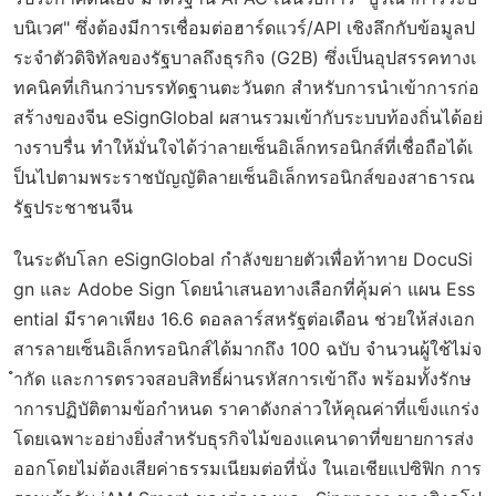
บนิเวศ" ซึ่งต้องมีการเชื่อมต่อฮาร์ดแวร์/API เชิงลึกกับข้อมูลป
ระจำตัวดิจิทัลของรัฐบาลถึงธุรกิจ (G2B) ซึ่งเป็นอุปสรรคทางเ
ทคนิคที่เกินกว่าบรรทัดฐานตะวันตก สำหรับการนำเข้าการก่อ
สร้างของจีน eSignGlobal ผสานรวมเข้ากับระบบท้องถิ่นได้อย่
างราบรื่น ทำให้มั่นใจได้ว่าลายเซ็นอิเล็กทรอนิกส์ที่เชื่อถือได้เ
ป็นไปตามพระราชบัญญัติลายเซ็นอิเล็กทรอนิกส์ของสาธารณ
รัฐประชาชนจีน
ในระดับโลก eSignGlobal กำลังขยายตัวเพื่อท้าทาย DocuSi
gn และ Adobe Sign โดยนำเสนอทางเลือกที่คุ้มค่า แผน Ess
ential มีราคาเพียง 16.6 ดอลลาร์สหรัฐต่อเดือน ช่วยให้ส่งเอก
สารลายเซ็นอิเล็กทรอนิกส์ได้มากถึง 100 ฉบับ จำนวนผู้ใช้ไม่จ
ำกัด และการตรวจสอบสิทธิ์ผ่านรหัสการเข้าถึง พร้อมทั้งรักษ
าการปฏิบัติตามข้อกำหนด ราคาดังกล่าวให้คุณค่าที่แข็งแกร่ง
โดยเฉพาะอย่างยิ่งสำหรับธุรกิจไม้ของแคนาดาที่ขยายการส่ง
ออกโดยไม่ต้องเสียค่าธรรมเนียมต่อที่นั่ง ในเอเชียแปซิฟิก การ