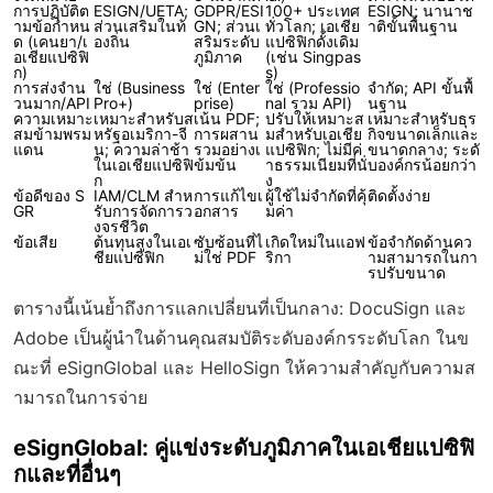
การปฏิบัติต
ESIGN/UETA;
GDPR/ESI
100+ ประเทศ
ESIGN; นานาช
ามข้อกำหน
ส่วนเสริมในท้
GN; ส่วนเ
ทั่วโลก; เอเชีย
าติขั้นพื้นฐาน
ด (เคนยา/เ
องถิ่น
สริมระดับ
แปซิฟิกดั้งเดิม
อเชียแปซิฟิ
ภูมิภาค
(เช่น Singpas
ก)
s)
การส่งจำน
ใช่ (Business
ใช่ (Enter
ใช่ (Professio
จำกัด; API ขั้นพื้
วนมาก/API
Pro+)
prise)
nal รวม API)
นฐาน
ความเหมาะ
เหมาะสำหรับส
เน้น PDF;
ปรับให้เหมาะส
เหมาะสำหรับธุร
สมข้ามพรม
หรัฐอเมริกา-จี
การผสาน
มสำหรับเอเชีย
กิจขนาดเล็กและ
แดน
น; ความล่าช้า
รวมอย่างเ
แปซิฟิก; ไม่มีค่
ขนาดกลาง; ระดั
ในเอเชียแปซิฟิ
ข้มข้น
าธรรมเนียมที่นั่
บองค์กรน้อยกว่า
ก
ง
ข้อดีของ S
IAM/CLM สำห
การแก้ไขเ
ผู้ใช้ไม่จำกัดที่คุ้
ติดตั้งง่าย
GR
รับการจัดการว
อกสาร
มค่า
งจรชีวิต
ข้อเสีย
ต้นทุนสูงในเอเ
ซับซ้อนที่ไ
เกิดใหม่ในแอฟ
ข้อจำกัดด้านคว
ชียแปซิฟิก
ม่ใช่ PDF
ริกา
ามสามารถในกา
รปรับขนาด
ตารางนี้เน้นย้ำถึงการแลกเปลี่ยนที่เป็นกลาง: DocuSign และ
Adobe เป็นผู้นำในด้านคุณสมบัติระดับองค์กรระดับโลก ในข
ณะที่ eSignGlobal และ HelloSign ให้ความสำคัญกับความส
ามารถในการจ่าย
eSignGlobal: คู่แข่งระดับภูมิภาคในเอเชียแปซิฟิ
กและที่อื่นๆ