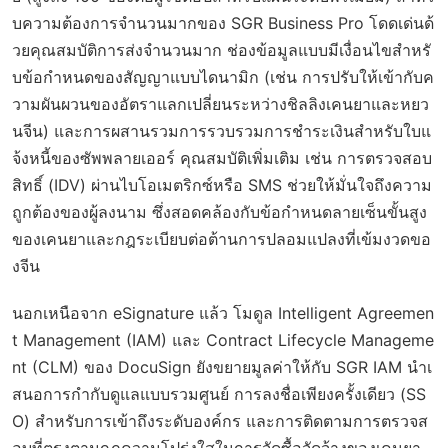
บความต้องการจำนวนมากของ SGR Business Pro โดดเด่นด้
วยคุณสมบัติการส่งจำนวนมาก ช่องข้อมูลแบบมีเงื่อนไขสำหรั
บข้อกำหนดของสัญญาแบบไดนามิก (เช่น การปรับให้เข้ากับค
วามผันผวนของอัตราแลกเปลี่ยนระหว่างชิลลิงเคนยาและหยว
นจีน) และการผสานรวมการรวบรวมการชำระเงินสำหรับใบแ
จ้งหนี้ของซัพพลายเออร์ คุณสมบัติเพิ่มเติม เช่น การตรวจสอบ
สิทธิ์ (IDV) ผ่านไบโอเมตริกซ์หรือ SMS ช่วยให้มั่นใจถึงความ
ถูกต้องของผู้ลงนาม ซึ่งสอดคล้องกับข้อกำหนดลายเซ็นขั้นสูง
ของเคนยาและกฎระเบียบต่อต้านการปลอมแปลงที่เข้มงวดขอ
งจีน
นอกเหนือจาก eSignature แล้ว โมดูล Intelligent Agreemen
t Management (IAM) และ Contract Lifecycle Manageme
nt (CLM) ของ DocuSign ยังขยายมูลค่าให้กับ SGR IAM นำเ
สนอการกำกับดูแลแบบรวมศูนย์ การลงชื่อเพียงครั้งเดียว (SS
O) สำหรับการเข้าถึงระดับองค์กร และการติดตามการตรวจส
อบที่ตรงตามกฎความโปร่งใสในการจัดซื้อจัดจ้างของเคนยา