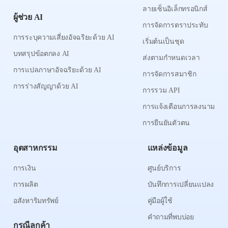
ลายเซ็นอิเล็กทรอนิกส์
ผู้ช่วย AI
การจัดการตราประทับ
การระบุความเสี่ยงอัจฉริยะด้วย AI
เริ่มต้นเป็นชุด
บทสรุปข้อตกลง AI
ส่งตามกำหนดเวลา
การแปลภาษาอัจฉริยะด้วย AI
การจัดการสมาชิก
การร่างสัญญาด้วย AI
การรวม API
การแจ้งเตือนการลงนาม
การยืนยันตัวตน
อุตสาหกรรม
แหล่งข้อมูล
การเงิน
ศูนย์บริการ
การผลิต
บันทึกการเปลี่ยนแปลง
อสังหาริมทรัพย์
คู่มือผู้ใช้
คำถามที่พบบ่อย
กรณีลูกค้า