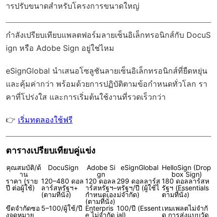
ารปรับขนาดสำหรับโครงการขนาดใหญ่
กำลังเปรียบเทียบแพลตฟอร์มลายเซ็นอิเล็กทรอนิกส์กับ DocuS
ign หรือ Adobe Sign อยู่ใช่ไหม
eSignGlobal
นำเสนอโซลูชันลายเซ็นอิเล็กทรอนิกส์ที่ยืดหยุ่น
และคุ้มค่ากว่า พร้อมด้วย
การปฏิบัติตามข้อกำหนดทั่วโลก
รา
คาที่โปร่งใส และการเริ่มต้นใช้งานที่รวดเร็วกว่า
👉
เริ่มทดลองใช้ฟรี
ตารางเปรียบเทียบคู่แข่ง
คุณสมบัติ/ด้
DocuSign
Adobe Si
eSignGlobal
HelloSign (Drop
าน
gn
box Sign)
ราคา (ราย
120–480 ดอล
120 ดอลล
299 ดอลลาร์ส
180 ดอลลาร์สห
ปี ต่อผู้ใช้)
ลาร์สหรัฐฯ+
าร์สหรัฐฯ–
หรัฐฯ/ปี (ผู้ใช้ไ
รัฐฯ (Essentials
(ตามที่นั่ง)
กำหนดเอง
ม่จำกัด)
ตามที่นั่ง)
(ตามที่นั่ง)
ขีดจำกัดซอ
5–100/ผู้ใช้/ปี
Enterpris
100/ปี (Essent
เทมเพลตไม่จำกั
งจดหมาย
e ไม่จำกัด
ial)
ด การส่งแบบวัด