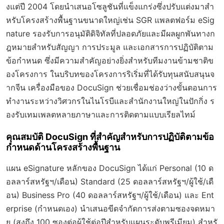
งแต่ปี 2004 โดยนำเสนอโซลูชันที่แข็งแกร่งซึ่งปรับแต่งมาสำ
หรับโครงสร้างพื้นฐานขนาดใหญ่เช่น SGR แพลตฟอร์ม eSig
nature รองรับการอนุมัติดิจิทัลที่ปลอดภัยและมีผลผูกพันทางก
ฎหมายสำหรับสัญญา การประมูล และเอกสารการปฏิบัติตาม
ข้อกำหนด ซึ่งมีความสำคัญอย่างยิ่งสำหรับทีมงานข้ามชาติข
องโครงการ ในบริบทของโครงการริเริ่มที่ได้รับทุนสนับสนุนจ
ากจีน เครื่องมือของ DocuSign ช่วยเชื่อมช่องว่างขั้นตอนการ
ทำงานระหว่างวิศวกรในไนโรบีและสำนักงานใหญ่ในปักกิ่ง ร
องรับเทมเพลตหลายภาษาและการติดตามแบบเรียลไทม์
คุณสมบัติ DocuSign ที่สำคัญสำหรับการปฏิบัติตามข้อ
กำหนดด้านโครงสร้างพื้นฐาน
แผน eSignature หลักของ DocuSign ได้แก่ Personal (10 ด
อลลาร์สหรัฐฯ/เดือน) Standard (25 ดอลลาร์สหรัฐฯ/ผู้ใช้/เดื
อน) Business Pro (40 ดอลลาร์สหรัฐฯ/ผู้ใช้/เดือน) และ Ent
erprise (กำหนดเอง) นำเสนอขีดจำกัดการส่งตามซองจดหมา
ย (สูงถึง 100 ซองต่อผู้ใช้ต่อปีสำหรับแผนระดับพรีเมียม) สำหรั