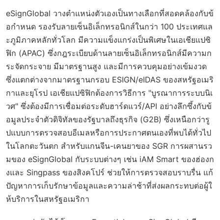
eSignGlobal วางตำแหน่งตัวเองเป็นทางเลือกที่สอดคล้องกับข้
อกำหนด รองรับลายเซ็นอิเล็กทรอนิกส์ในกว่า 100 ประเทศแล
ะภูมิภาคหลักทั่วโลก มีความแข็งแกร่งเป็นพิเศษในเอเชียแปซิ
ฟิก (APAC) ซึ่งกฎระเบียบด้านลายเซ็นอิเล็กทรอนิกส์มีความก
ระจัดกระจาย มีมาตรฐานสูง และมีการควบคุมอย่างเข้มงวด
ซึ่งแตกต่างจากมาตรฐานกรอบ ESIGN/eIDAS ของสหรัฐอเมริ
กาและยุโรป เอเชียแปซิฟิกต้องการวิธีการ "บูรณาการระบบนิเ
วศ" ซึ่งต้องมีการเชื่อมต่อระดับฮาร์ดแวร์/API อย่างลึกซึ้งกับข้
อมูลประจำตัวดิจิทัลของรัฐบาลถึงธุรกิจ (G2B) ซึ่งเหนือกว่ารู
ปแบบการตรวจสอบอีเมลหรือการประกาศตนเองที่พบได้ทั่วไป
ในโลกตะวันตก สำหรับแกนจีน-เคนยาของ SGR การผสานรว
มของ eSignGlobal กับระบบต่างๆ เช่น iAM Smart ของฮ่องก
งและ Singpass ของสิงคโปร์ ช่วยให้การตรวจสอบราบรื่น แก้
ปัญหาการเก็บรักษาข้อมูลและความล่าช้าที่ส่งผลกระทบต่อผู้ใ
ห้บริการในสหรัฐอเมริกา