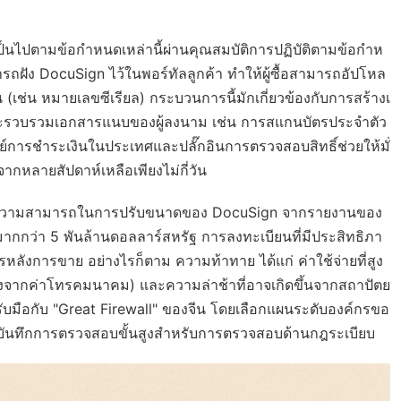
เป็นไปตามข้อกำหนดเหล่านี้ผ่านคุณสมบัติการปฏิบัติตามข้อกำห
ฝัง DocuSign ไว้ในพอร์ทัลลูกค้า ทำให้ผู้ซื้อสามารถอัปโหล
 (เช่น หมายเลขซีเรียล) กระบวนการนี้มักเกี่ยวข้องกับการสร้างเ
ละรวบรวมเอกสารแนบของผู้ลงนาม เช่น การสแกนบัตรประจำตัว
ารชำระเงินในประเทศและปลั๊กอินการตรวจสอบสิทธิ์ช่วยให้มั่
กหลายสัปดาห์เหลือเพียงไม่กี่วัน
์จากความสามารถในการปรับขนาดของ DocuSign จากรายงานของ
กกว่า 5 พันล้านดอลลาร์สหรัฐ การลงทะเบียนที่มีประสิทธิภา
ลังการขาย อย่างไรก็ตาม ความท้าทาย ได้แก่ ค่าใช้จ่ายที่สูง
นื่องจากค่าโทรคมนาคม) และความล่าช้าที่อาจเกิดขึ้นจากสถาปัตย
งรับมือกับ "Great Firewall" ของจีน โดยเลือกแผนระดับองค์กรขอ
และบันทึกการตรวจสอบขั้นสูงสำหรับการตรวจสอบด้านกฎระเบียบ