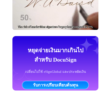
หยุดจ่ายเงินมากเกินไป
สำหรับ DocuSign
เปลี่ยนไปใช้ eSignGlobal และประหยัดเงิน
รับการเปรียบเทียบต้นทุน