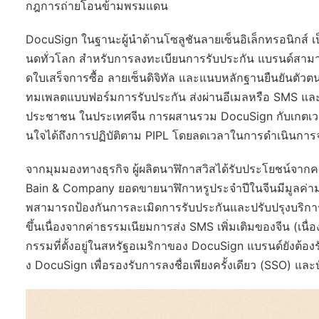
กฎการถ่ายโอนข้ามพรมแดน
DocuSign ในฐานะผู้นำด้านโซลูชันลายเซ็นอิเล็กทรอนิกส์ 
นดทั่วโลก สำหรับการลงทะเบียนการรับประกัน แบรนด์สามารถ
ดใบเสร็จการซื้อ ลายเซ็นดิจิทัล และแนบหลักฐานยืนยันตัวตน
ทมเพลตแบบฟอร์มการรับประกัน ส่งผ่านอีเมลหรือ SMS แ
ประชาชน ในประเทศจีน การผสานรวม DocuSign กับเกตเวย์ก
นใจได้ถึงการปฏิบัติตาม PIPL โดยลดเวลาในการดำเนินการจา
จากมุมมองทางธุรกิจ ผู้ผลิตนาฬิกาสวิสได้รับประโยชน
Bain & Company ยอดขายนาฬิกาหรูประจำปีในจีนมีมูลค่ามา
พสามารถป้องกันการละเมิดการรับประกันและปรับปรุงบริการห
ขึ้นเนื่องจากค่าธรรมเนียมการส่ง SMS เพิ่มเติมของจีน (เ
กรรมที่ตั้งอยู่ในสหรัฐอเมริกาของ DocuSign แบรนด์ยังต้อ
ง DocuSign เพื่อรองรับการลงชื่อเพียงครั้งเดียว (SSO) 