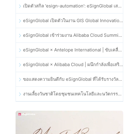
เปิดตัวสกิล 'esign-automation': eSignGlobal เสริมศักยภาพให้ OpenClaw ด้วยลายเซ็นอิเล็กทรอนิกส์อัตโนมัติ
eSignGlobal เปิดตัวในงาน GIS Global Innovation Exhibition 2025
eSignGlobal เข้าร่วมงาน Alibaba Cloud Summit 2025 ที่ฮ่องกง เพื่อขับเคลื่อนนวัตกรรมคลาวด์ที่ขับเคลื่อนด้วย AI และความเชื่อมั่นทางดิจิทัล
eSignGlobal × Antelope International | ขับเคลื่อนเวิร์กโฟลดิจิทัลที่ปลอดภัยและขับเคลื่อนด้วย AI
eSignGlobal × Alibaba Cloud | ผนึกกำลังเพื่อเสริมสร้างความเชื่อมั่นดิจิทัลระดับโลกสำหรับฟินเทค
ขอแสดงความยินดีกับ eSignGlobal ที่ได้รับรางวัล CAHK STAR Award 2025
งานเลี้ยงวันชาติโดยชุมชนเทคโนโลยีและนวัตกรรมฮ่องกง