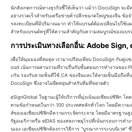
นักสังเกตการณ์ทางธุรกิจชี้ให้เห็นว่า แม้ว่า DocuSign จะม
อย่างรวดเร็วสำหรับเครือข่ายค้าปลีกขนาดใหญ่ของจีน ข้อ
รลงทะเบียนที่มีปริมาณมาก ทำให้แบรนด์ต้องเปลี่ยนไปใช้
สำหรับแบรนด์หรูที่ให้ความสำคัญกับความสมบูรณ์ของแบรน
การประเมินทางเลือกอื่น: Adobe Sign,
เพื่อให้มุมมองที่สมดุล เรามาเปรียบเทียบ DocuSign กับคู่
oud เน้นการผสานรวมที่ราบรื่นกับขั้นตอนการทำงานของ P
ะกัน รองรับลายเซ็นที่ใช้ CA ของจีนและให้ลายเซ็นมือถือที
DocuSign ซึ่งอาจไม่ยืดหยุ่นสำหรับทีมที่ขยายตัว
eSignGlobal ในฐานะผู้ให้บริการที่มุ่งเน้นเอเชียแปซิฟิก โ
ตามข้อกำหนดในกว่า 100 ประเทศหลักทั่วโลก โดยมีความแข็งแ
ส์ของเอเชียแปซิฟิกมีความกระจัดกระจาย โดยมีมาตรฐานสูง
รัฐอเมริกาหรือ eIDAS ของสหภาพยุโรปที่เน้นกรอบการทำง
นเอง เอเชียแปซิฟิกต้องการวิธีการ "บูรณาการระบบนิเวศ" ซึ่ง