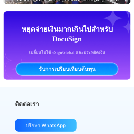
หยุดจ่ายเงินมากเกินไปสำหรับ
DocuSign
เปลี่ยนไปใช้ eSignGlobal และประหยัดเงิน
รับการเปรียบเทียบต้นทุน
ติดต่อเรา
ปรึกษา WhatsApp