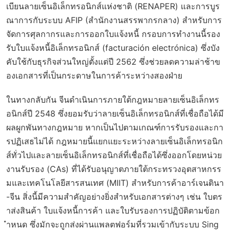
เบียนลายเซ็นอิเล็กทรอนิกส์แห่งชาติ (RENAPER) และการบูร
ณาการกับระบบ AFIP (สำนักงานสรรพากรกลาง) สำหรับการ
จัดการศุลกากรและการออกใบแจ้งหนี้ กรอบการทำงานนี้รอง
รับใบแจ้งหนี้อิเล็กทรอนิกส์ (facturación electrónica) ซึ่งบัง
คับใช้กับธุรกิจส่วนใหญ่ตั้งแต่ปี 2562 ซึ่งช่วยลดความล่าช้าข
องเอกสารที่เป็นกระดาษในการค้าระหว่างสองฝ่าย
ในทางกลับกัน จีนดำเนินการภายใต้กฎหมายลายเซ็นอิเล็กทร
อนิกส์ปี 2548 ซึ่งยอมรับว่าลายเซ็นอิเล็กทรอนิกส์ที่เชื่อถือได้มี
ผลผูกพันทางกฎหมาย หากเป็นไปตามเกณฑ์การรับรองและกา
รปฏิเสธไม่ได้ กฎหมายนี้แยกแยะระหว่างลายเซ็นอิเล็กทรอนิก
ส์ทั่วไปและลายเซ็นอิเล็กทรอนิกส์ที่เชื่อถือได้ซึ่งออกโดยหน่วย
งานรับรอง (CAs) ที่ได้รับอนุญาตภายใต้กระทรวงอุตสาหกรร
มและเทคโนโลยีสารสนเทศ (MIIT) สำหรับการค้าอาร์เจนตินา
-จีน สิ่งนี้มีความสำคัญอย่างยิ่งสำหรับเอกสารต่างๆ เช่น ใบตร
าส่งสินค้า ใบแจ้งหนี้การค้า และใบรับรองการปฏิบัติตามข้อก
ำหนด ซึ่งมักจะถูกส่งผ่านแพลตฟอร์มที่รวมเข้ากับระบบ Sing