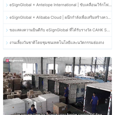
eSignGlobal × Antelope International | ขับเคลื่อนเวิร์กโฟลดิจิทัลที่ปลอดภัยและขับเคลื่อนด้วย AI
eSignGlobal × Alibaba Cloud | ผนึกกำลังเพื่อเสริมสร้างความเชื่อมั่นดิจิทัลระดับโลกสำหรับฟินเทค
ขอแสดงความยินดีกับ eSignGlobal ที่ได้รับรางวัล CAHK STAR Award 2025
งานเลี้ยงวันชาติโดยชุมชนเทคโนโลยีและนวัตกรรมฮ่องกง