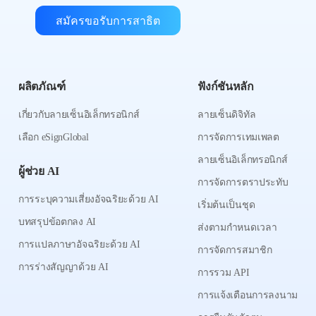
สมัครขอรับการสาธิต
ผลิตภัณฑ์
ฟังก์ชันหลัก
เกี่ยวกับลายเซ็นอิเล็กทรอนิกส์
ลายเซ็นดิจิทัล
เลือก eSignGlobal
การจัดการเทมเพลต
ลายเซ็นอิเล็กทรอนิกส์
ผู้ช่วย AI
การจัดการตราประทับ
การระบุความเสี่ยงอัจฉริยะด้วย AI
เริ่มต้นเป็นชุด
บทสรุปข้อตกลง AI
ส่งตามกำหนดเวลา
การแปลภาษาอัจฉริยะด้วย AI
การจัดการสมาชิก
การร่างสัญญาด้วย AI
การรวม API
การแจ้งเตือนการลงนาม