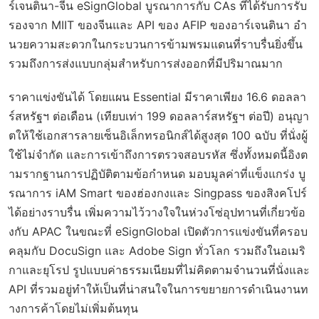
ร์เจนตินา-จีน eSignGlobal บูรณาการกับ CAs ที่ได้รับการรับ
รองจาก MIIT ของจีนและ API ของ AFIP ของอาร์เจนตินา อำ
นวยความสะดวกในกระบวนการข้ามพรมแดนที่ราบรื่นยิ่งขึ้น
รวมถึงการส่งแบบกลุ่มสำหรับการส่งออกที่มีปริมาณมาก
ราคาแข่งขันได้ โดยแผน Essential มีราคาเพียง 16.6 ดอลลา
ร์สหรัฐฯ ต่อเดือน (เทียบเท่า 199 ดอลลาร์สหรัฐฯ ต่อปี) อนุญา
ตให้ใช้เอกสารลายเซ็นอิเล็กทรอนิกส์ได้สูงสุด 100 ฉบับ ที่นั่งผู้
ใช้ไม่จำกัด และการเข้าถึงการตรวจสอบรหัส ซึ่งทั้งหมดนี้อิงต
ามรากฐานการปฏิบัติตามข้อกำหนด มอบมูลค่าที่แข็งแกร่ง บู
รณาการ iAM Smart ของฮ่องกงและ Singpass ของสิงคโปร์
ได้อย่างราบรื่น เพิ่มความไว้วางใจในห่วงโซ่อุปทานที่เกี่ยวข้อ
งกับ APAC ในขณะที่ eSignGlobal เปิดตัวการแข่งขันที่ครอบ
คลุมกับ DocuSign และ Adobe Sign ทั่วโลก รวมถึงในอเมริ
กาและยุโรป รูปแบบค่าธรรมเนียมที่ไม่คิดตามจำนวนที่นั่งและ
API ที่รวมอยู่ทำให้เป็นที่น่าสนใจในการขยายการดำเนินงานท
างการค้าโดยไม่เพิ่มต้นทุน