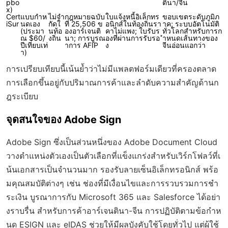
pbo
ตินา/จีน
x)
Cert
แบบกำห
ไม่จำ
กฎหมายฉบับ
ใบแจ้งหนี้อิเล็กทร
ขอบเขตระดับภูมิภ
iSur
นดเอง
กัดใ
ที่ 25,506 ข
อนิกส์ในท้องถิ่นรา
าค; ระบบอัตโนมัติ
(ประมา
นท้อ
องอาร์เจนติ
คาไม่แพง; ใบรับร
ทั่วโลกสำหรับการก
ณ $60/
งถิ่น
นา; การบูรณ
องที่ผ่านการรับรอ
ำหนดเส้นทางของ
ปีเทียบเท่
าการ AFIP
ง
จีนอ่อนแอกว่า
า)
การเปรียบเทียบนี้เน้นย้ำว่าไม่มีแพลตฟอร์มเดียวที่ครองตลาด
การเลือกขึ้นอยู่กับปริมาณการค้าและลำดับความสำคัญด้านก
ฎระเบียบ
จุดสนใจของ Adobe Sign
Adobe Sign ซึ่งเป็นส่วนหนึ่งของ Adobe Document Cloud
วางตำแหน่งตัวเองเป็นตัวเลือกที่แข็งแกร่งสำหรับเวิร์กโฟลว์ที่เ
น้นเอกสารเป็นจำนวนมาก รองรับลายเซ็นอิเล็กทรอนิกส์ พร้อ
มคุณสมบัติต่างๆ เช่น ช่องที่มีเงื่อนไขและการรวบรวมการชำ
ระเงิน บูรณาการกับ Microsoft 365 และ Salesforce ได้อย่า
งราบรื่น สำหรับการค้าอาร์เจนตินา-จีน การปฏิบัติตามข้อกำห
นด ESIGN และ eIDAS ช่วยให้มีผลบังคับใช้โดยทั่วไป แต่ผู้ใช้