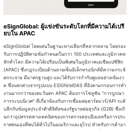
eSignGlobal: ผู้แข่งขันระดับโลกที่มีความได้เปรี
ยบใน APAC
eSignGlobal โดดเด่นในฐานะทางเลือกที่หลากหลาย โดยรอง
รับการปฏิบัติตามข้อกำหนดในกว่า 100 ประเทศและภูมิภาคห
ลักทั่วโลก มีความได้เปรียบเป็นพิเศษในภูมิภาคเอเชียแปซิฟิก
(APAC) ซึ่งกฎระเบียบด้านลายเซ็นอิเล็กทรอนิกส์มีความกระจั
ดกระจาย มีมาตรฐานสูง และได้รับการกำกับดูแลอย่างเข้มงว
ด ซึ่งแตกต่างจากรูปแบบ ESIGN/eIDAS ที่อิงตามกรอบการทำ
งานมากกว่าของตะวันตก APAC ต้องการโซลูชัน "การบูรณา
การระบบนิเวศ" ที่เกี่ยวข้องกับการเชื่อมต่อฮาร์ดแวร์/API ระดั
บลึกกับข้อมูลประจำตัวดิจิทัลของรัฐบาลต่อธุรกิจ (G2B) ซึ่งเกิ
นกว่าอุปสรรคทางเทคนิคของการตรวจสอบอีเมลหรือการประ
กาศตนเองที่พบได้ทั่วไปในอเมริกาและยุโรป สำหรับการค้าอา