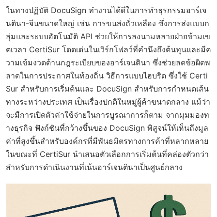
ในทางปฏิบัติ DocuSign ทำงานได้ดีในการทำธุรกรรมอาร์เจ
นตินา-จีนขนาดใหญ่ เช่น การขนส่งถั่วเหลือง ซึ่งการส่งแบบก
ลุ่มและระบบอัตโนมัติ API ช่วยให้การลงนามหลายฝ่ายข้ามเข
ตเวลา CertiSur โดดเด่นในเวิร์กโฟลว์ที่คำนึงถึงต้นทุนและมีค
วามเข้มงวดด้านกฎระเบียบของอาร์เจนตินา ซึ่งช่วยลดข้อผิดพ
ลาดในการประกาศในท้องถิ่น วิธีการแบบไฮบริด ซึ่งใช้ Certi
Sur สำหรับการเริ่มต้นและ DocuSign สำหรับการกำหนดเส้น
ทางระหว่างประเทศ เป็นเรื่องปกติในหมู่ผู้ค้าขนาดกลาง แม้ว่า
จะมีการเปิดตัวค่าใช้จ่ายในการบูรณาการก็ตาม จากมุมมองท
างธุรกิจ ฟังก์ชันที่กว้างขึ้นของ DocuSign พิสูจน์ให้เห็นถึงมูล
ค่าที่สูงขึ้นสำหรับองค์กรที่มีพันธมิตรทางการค้าที่หลากหลาย
ในขณะที่ CertiSur นำเสนอตัวเลือกการเริ่มต้นที่คล่องตัวกว่า
สำหรับการดำเนินงานที่เน้นอาร์เจนตินาเป็นศูนย์กลาง