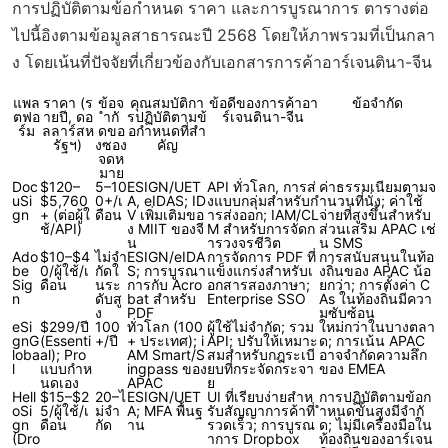
การปฏิบัติตามข้อกำหนด ราคา และการบูรณาการ ตารางต่อ
ไปนี้อิงตามข้อมูลสาธารณะปี 2568 โดยให้ภาพรวมที่เป็นกลา
ง โดยเน้นที่ปัจจัยที่เกี่ยวข้องกับเอกสารการค้าอาร์เจนตินา-จีน
แพล
ราคา (ร
ข้อจ
คุณสมบัติกา
ข้อดีของการค้าอา
ข้อจำกัด
ตฟอ
ายปี, ดอ
ำกั
รปฏิบัติตามข้
ร์เจนตินา-จีน
ร์ม
ลลาร์สห
ดขอ
อกำหนดที่สำ
รัฐฯ)
งซอง
คัญ
จดห
มาย
Doc
$120–
5–10
ESIGN/UET
API ทั่วโลก, การส่
ค่าธรรมเนียมตามจ
uSi
$5,760
0+/เ
A, eIDAS; ID
งแบบกลุ่มสำหรับก
ำนวนที่นั่ง; ค่าใช้
gn
+ (ต่อผู้ใ
ดือน
V เพิ่มเติมขอ
ารส่งออก; IAM/CL
จ่ายที่สูงขึ้นสำหรับ
ช้/API)
ง MIIT ของจี
M สำหรับการจัดก
ส่วนเสริม APAC เช่
น
ารวงจรชีวิต
น SMS
Ado
$10–$4
ไม่จำ
ESIGN/eIDA
การจัดการ PDF ที่
การสนับสนุนในท้อ
be
0/ผู้ใช้/เ
กัดใ
S; การบูรณา
แข็งแกร่งสำหรับเ
งถิ่นของ APAC น้อ
Sig
ดือน
นระ
การกับ Acro
อกสารสองภาษา;
ยกว่า; การตั้งค่า C
n
ดับสู
bat สำหรับ
Enterprise SSO
As ในท้องถิ่นมีควา
ง
PDF
มซับซ้อน
eSi
$299/ปี
100
ทั่วโลก (100
ผู้ใช้ไม่จำกัด; รวม
ใหม่กว่าในบางตลา
gnG
(Essenti
+/ปี
+ ประเทศ); i
API; ปรับให้เหมาะ
ด; การเน้น APAC
loba
al); Pro
AM Smart/S
สมสำหรับกฎระเบี
อาจจำกัดความลึก
l
แบบกำห
ingpass ของ
ยบที่กระจัดกระจา
ของ EMEA
นดเอง
APAC
ย
Hell
$15–$2
20–ไ
ESIGN/UET
UI ที่เรียบง่ายสำห
การปฏิบัติตามข้อก
oSi
5/ผู้ใช้/เ
ม่จำ
A; MFA พื้นฐ
รับสัญญาการค้าที่
ำหนดขั้นสูงมีจำกั
gn
ดือน
กัด
าน
รวดเร็ว; การบูรณ
ด; ไม่มีเครื่องมือใน
(Dro
าการ Dropbox
ท้องถิ่นของอาร์เจน