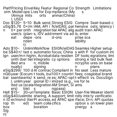
Platf
Pricing
Envel
Key Featur
Regional Co
Strength
Limitations
orm
Model
ope Li
es for Exp
mpliance (My
s
(Annua
mits
orts
anmar/China)
l, USD)
Doc
$120–
5–10
Bulk send,
Strong ESIG
Compre
Seat-based c
uSig
$5,76
0+/m
IAM, API i
N/eIDAS; par
hensive
osts; latency i
n
0+ per
onth
ntegration
tial APAC alig
audit trai
n APAC
user/s
(plan-
s, IDV add
nment via ad
ls; enter
eat
depe
-ons
d-ons
prise sca
nden
lability
t)
Ado
$10–
Unlimi
Workflow
ESIGN/eIDAS
Seamles
Higher setup
be S
$40+/
ted o
automatio
focus; China
s with P
for custom int
ign
user/m
n high
n, Acrobat
data residen
DF tools;
egrations; limi
onth (b
er tier
integratio
cy options
strong e
ted bulk feat
illed an
s
n, mobile
ncryptio
ures on base
nually)
signing
n
plans
eSig
$299/
100 d
AI contrac
Compliant in
No seat
Less mature
nGlo
year (E
ocum
t tools, bul
100+ countri
fees; cos
global brand
bal
ssentia
ents/
k send, re
es; APAC-opt
t-effecti
vs. DocuSign
l, unlim
year
gional ID i
imized (e.g., i
ve for te
ited us
(scala
ntegration
AM Smart, Si
ams
ers)
ble)
s
ngpass)
Hell
$15–
20–un
Template
Basic ESIGN
User-frie
Weaker identi
oSig
$40/us
limite
sharing, A
support; limit
ndly inte
ty verificatio
n (D
er/mon
d (tier
PI access,
ed APAC spe
rface; Dr
n; API quotas
rop
th
ed)
team colla
cifics
opbox s
on lower plan
box
boration
ynergy
s
Sig
n)