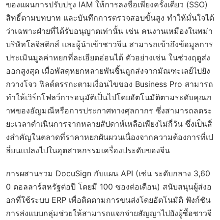
ของแผนการปรับปรุง IAM ให้การลงชื่อเพียงครั้งเดียว (SSO)
สิทธิ์ตามบทบาท และบันทึกการตรวจสอบขั้นสูง ทำให้มั่นใจได้
ว่าเฉพาะฝ่ายที่ได้รับอนุญาตเท่านั้น เช่น คนงานเหมืองในพม่า
บริษัทโลจิสติกส์ และผู้นำเข้าชาวจีน สามารถเข้าถึงข้อมูลการ
ประเมินมูลค่าหยกที่ละเอียดอ่อนได้ ตัวอย่างเช่น ในช่วงฤดูส่ง
ออกสูงสุด เมื่อพัสดุหยกหลายพันชิ้นถูกส่งจากมัณฑะเลย์ไปยัง
กวางโจว ฟิลด์ตรรกะตามเงื่อนไขของ Business Pro สามารถ
ทำให้เวิร์กโฟลว์การอนุมัติเป็นไปโดยอัตโนมัติตามระดับคุณภ
าพของอัญมณีหรือการประกาศทางศุลกากร ซึ่งสามารถลดระ
ยะเวลาดำเนินการจากหลายสัปดาห์เหลือเพียงไม่กี่วัน ซึ่งเป็นสิ่
งสำคัญในตลาดที่ราคาหยกผันผวนเนื่องจากความต้องการที่เป
ลี่ยนแปลงไปในอุตสาหกรรมเครื่องประดับของจีน
การผสานรวม DocuSign กับแผน API (เช่น ระดับกลาง 3,60
0 ดอลลาร์สหรัฐต่อปี โดยมี 100 ซองต่อเดือน) สนับสนุนผู้ส่งอ
อกที่ใช้ระบบ ERP เพื่อติดตามการขนส่งโดยอัตโนมัติ ฟังก์ชัน
การส่งแบบกลุ่มช่วยให้สามารถแจกจ่ายสัญญาไปยังผู้ซื้อชาวจี