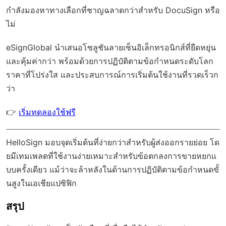
กำลังมองหาทางเลือกที่ชาญฉลาดกว่าสำหรับ DocuSign หรือ
ไม่
eSignGlobal
นำเสนอโซลูชันลายเซ็นอิเล็กทรอนิกส์ที่ยืดหยุ่น
และคุ้มค่ากว่า พร้อมด้วย
การปฏิบัติตามข้อกำหนดระดับโลก
ราคาที่โปร่งใส และประสบการณ์การเริ่มต้นใช้งานที่รวดเร็วก
ว่า
👉
เริ่มทดลองใช้ฟรี
HelloSign มอบจุดเริ่มต้นที่ง่ายกว่าสำหรับผู้ส่งออกรายย่อย โด
ยมีเทมเพลตที่ใช้งานง่ายเหมาะสำหรับข้อตกลงการขายหยกแ
บบครั้งเดียว แม้ว่าจะล้าหลังในด้านการปฏิบัติตามข้อกำหนดขั้
นสูงในเอเชียแปซิฟิก
สรุป