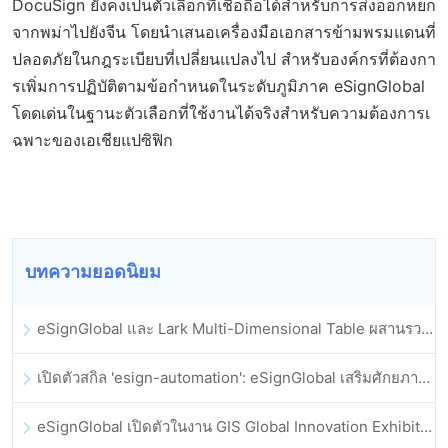
DocuSign ยังคงเป็นตัวเลือกที่เชื่อถือได้สำหรับการส่งออกหยก
จากพม่าไปยังจีน โดยนำเสนอเครื่องมือเอกสารข้ามพรมแดนที่
ปลอดภัยในกฎระเบียบที่เปลี่ยนแปลงไป สำหรับองค์กรที่ต้องกา
รเพิ่มการปฏิบัติตามข้อกำหนดในระดับภูมิภาค eSignGlobal
โดดเด่นในฐานะตัวเลือกที่ใช้งานได้จริงสำหรับความต้องการเ
ฉพาะของเอเชียแปซิฟิก
บทความยอดนิยม
eSignGlobal และ Lark Multi-Dimensional Table ผสานรวมกันอย่างเป็นทางการ: การลงนามและการเก็บถาวรสัญญาอิเล็กทรอนิกส์แบบอัตโนมัติเต็มรูปแบบ
เปิดตัวสกิล 'esign-automation': eSignGlobal เสริมศักยภาพให้ OpenClaw ด้วยลายเซ็นอิเล็กทรอนิกส์อัตโนมัติ
eSignGlobal เปิดตัวในงาน GIS Global Innovation Exhibition 2025