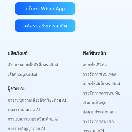
ปรึกษา WhatsApp
สมัครขอรับการสาธิต
ผลิตภัณฑ์
ฟังก์ชันหลัก
เกี่ยวกับลายเซ็นอิเล็กทรอนิกส์
ลายเซ็นดิจิทัล
เลือก eSignGlobal
การจัดการเทมเพลต
ลายเซ็นอิเล็กทรอนิกส์
ผู้ช่วย AI
การจัดการตราประทับ
การระบุความเสี่ยงอัจฉริยะด้วย AI
เริ่มต้นเป็นชุด
บทสรุปข้อตกลง AI
ส่งตามกำหนดเวลา
การแปลภาษาอัจฉริยะด้วย AI
การจัดการสมาชิก
การร่างสัญญาด้วย AI
การรวม API