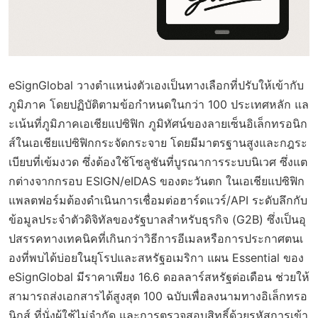
eSignGlobal วางตำแหน่งตัวเองเป็นทางเลือกที่ปรับให้เข้ากับ
ภูมิภาค โดยปฏิบัติตามข้อกำหนดในกว่า 100 ประเทศหลัก แล
ะเน้นที่ภูมิภาคเอเชียแปซิฟิก ภูมิทัศน์ของลายเซ็นอิเล็กทรอนิก
ส์ในเอเชียแปซิฟิกกระจัดกระจาย โดยมีมาตรฐานสูงและกฎระ
เบียบที่เข้มงวด ซึ่งต้องใช้โซลูชันที่บูรณาการระบบนิเวศ ซึ่งแต
กต่างจากกรอบ ESIGN/eIDAS ของตะวันตก ในเอเชียแปซิฟิก
แพลตฟอร์มต้องดำเนินการเชื่อมต่อฮาร์ดแวร์/API ระดับลึกกับ
ข้อมูลประจำตัวดิจิทัลของรัฐบาลสำหรับธุรกิจ (G2B) ซึ่งเป็นอุ
ปสรรคทางเทคนิคที่เกินกว่าวิธีการอีเมลหรือการประกาศตนเ
องที่พบได้บ่อยในยุโรปและสหรัฐอเมริกา แผน Essential ของ
eSignGlobal มีราคาเพียง 16.6 ดอลลาร์สหรัฐต่อเดือน ช่วยให้
สามารถส่งเอกสารได้สูงสุด 100 ฉบับเพื่อลงนามทางอิเล็กทรอ
นิกส์ ที่นั่งผู้ใช้ไม่จำกัด และการตรวจสอบสิทธิ์ด้วยรหัสการเข้า