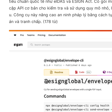
tiêu chuẩn quốc tế như eIDAS và ESIGN Act. Có gói mi
cập API cơ bản cho kiểm tra và sử dụng quy mô nhỏ, l
u. Công cụ này nâng cao an ninh pháp lý bằng cách t
án và tranh chấp. (178 từ)