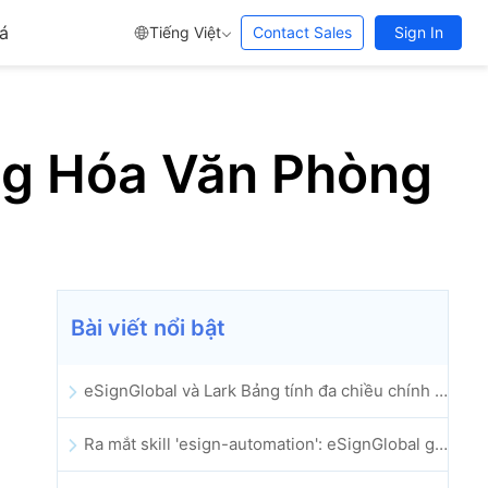
á
Tiếng Việt
Contact Sales
Sign In
ng Hóa Văn Phòng
Bài viết nổi bật
eSignGlobal và Lark Bảng tính đa chiều chính thức ra mắt: Tự động hóa toàn bộ quy trình ký kết và lưu trữ hợp đồng điện tử
Ra mắt skill 'esign-automation': eSignGlobal giúp OpenClaw triển khai chữ ký điện tử tự động