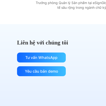
ký và theo dõi hoàn thành, được xây dựng trên N
Trưởng phòng Quản lý Sản phẩm tại eSignGlo
tế sâu rộng trong ngành chữ ký
phản hồi JSON có cấu trúc cho các sự kiện ký.
Liên hệ với chúng tôi
Tư vấn WhatsApp
Yêu cầu bản demo