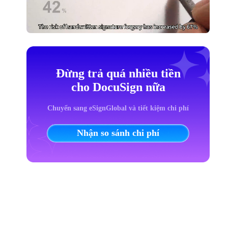
Đừng trả quá nhiều tiền
cho DocuSign nữa
Chuyển sang eSignGlobal và tiết kiệm chi phí
Nhận so sánh chi phí