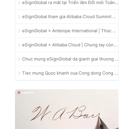
eSignGlobal ra mắt tại Triển lãm Đổi mới Toàn cầu GIS 2025
eSignGlobal tham gia Alibaba Cloud Summit 2025 tại Hong Kong, thúc đẩy đổi mới đám mây do AI dẫn dắt và niềm tin số
eSignGlobal × Antelope International | Thúc đẩy quy trình làm việc số an toàn và vận hành bởi AI
eSignGlobal × Alibaba Cloud | Chung tay củng cố niềm tin số toàn cầu cho lĩnh vực fintech
Chuc mung eSignGlobal da gianh giai thuong CAHK STAR Award 2025
Tiec mung Quoc khanh cua Cong dong Cong nghe va Doi moi sang tao Hong Kong