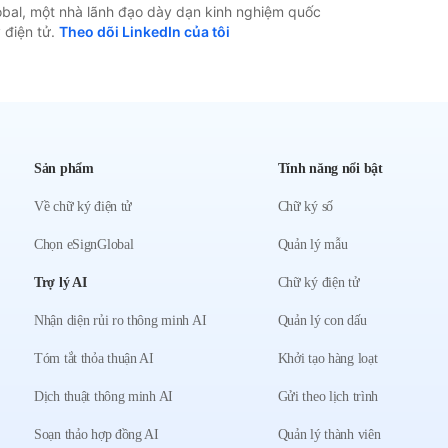
ode.js cho xử lý backend hiệu quả và xuất ra các
bal, một nhà lãnh đạo dày dạn kinh nghiệm quốc
 điện tử.
Theo dõi LinkedIn của tôi
Sản phẩm
Tính năng nổi bật
Về chữ ký điện tử
Chữ ký số
Chọn eSignGlobal
Quản lý mẫu
Trợ lý AI
Chữ ký điện tử
Nhận diện rủi ro thông minh AI
Quản lý con dấu
Tóm tắt thỏa thuận AI
Khởi tạo hàng loạt
Dịch thuật thông minh AI
Gửi theo lịch trình
Soạn thảo hợp đồng AI
Quản lý thành viên