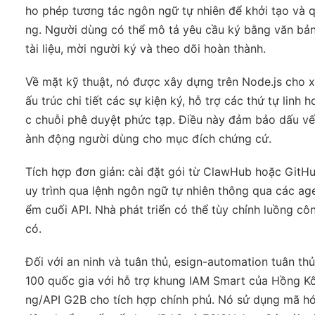
ho phép tương tác ngôn ngữ tự nhiên để khởi tạo và q
ng. Người dùng có thể mô tả yêu cầu ký bằng văn bản 
tài liệu, mời người ký và theo dõi hoàn thành.
Về mặt kỹ thuật, nó được xây dựng trên Node.js cho 
ấu trúc chi tiết các sự kiện ký, hỗ trợ các thứ tự lin
c chuỗi phê duyệt phức tạp. Điều này đảm bảo dấu vết k
ành động người dùng cho mục đích chứng cứ.
Tích hợp đơn giản: cài đặt gói từ ClawHub hoặc GitHub
uy trình qua lệnh ngôn ngữ tự nhiên thông qua các agen
ểm cuối API. Nhà phát triển có thể tùy chỉnh luồng c
có.
Đối với an ninh và tuân thủ, esign-automation tuân t
100 quốc gia với hỗ trợ khung IAM Smart của Hồng Kô
ng/API G2B cho tích hợp chính phủ. Nó sử dụng mã hó