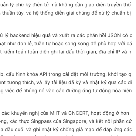
uản lý chữ ký điện tử mà không cần giao diện truyền thố
thuần túy, và hệ thống diễn giải chúng để xử lý chuẩn bị
xử lý backend hiệu quả và xuất ra các phản hồi JSON có c
h hoạt như đơn lẻ, tuần tự hoặc song song để phù hợp với cá
iểm toán toàn diện ghi lại dấu thời gian, địa chỉ IP và h
, cấu hình khóa API trong cài đặt môi trường, khởi tạo q
t tương thích, và lấy tài liệu đã ký và nhật ký qua các đi
ông việc để nhúng nó vào các đường ống tự động hóa hiện
hủ các khuyến nghị của MIIT và CNCERT, hoạt động ở hơn
ng, xác thực Singpass của Singapore, và kết nối phần cứ
a đầu cuối và ghi nhật ký chống giả mạo để đáp ứng các