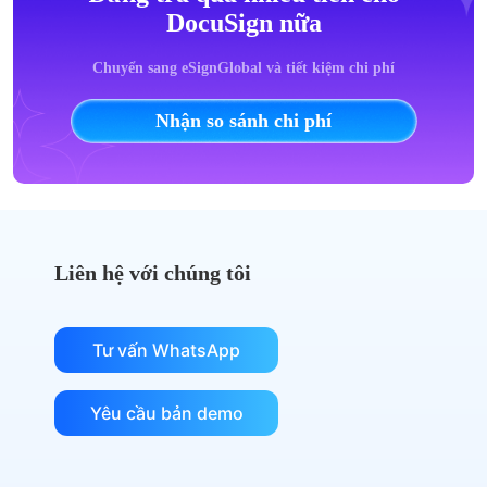
DocuSign nữa
Chuyển sang eSignGlobal và tiết kiệm chi phí
Nhận so sánh chi phí
Liên hệ với chúng tôi
Tư vấn WhatsApp
Yêu cầu bản demo