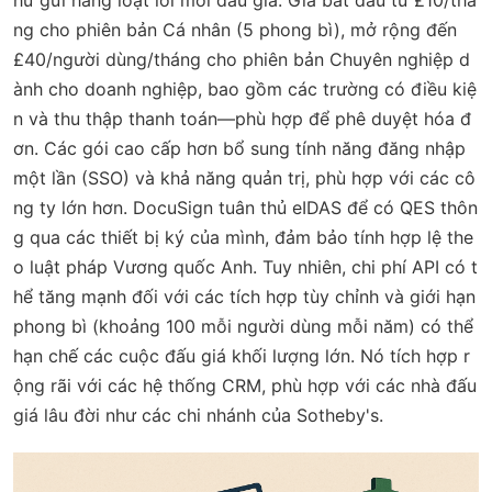
hư gửi hàng loạt lời mời đấu giá. Giá bắt đầu từ £10/thá
ng cho phiên bản Cá nhân (5 phong bì), mở rộng đến
£40/người dùng/tháng cho phiên bản Chuyên nghiệp d
ành cho doanh nghiệp, bao gồm các trường có điều kiệ
n và thu thập thanh toán—phù hợp để phê duyệt hóa đ
ơn. Các gói cao cấp hơn bổ sung tính năng đăng nhập
một lần (SSO) và khả năng quản trị, phù hợp với các cô
ng ty lớn hơn. DocuSign tuân thủ eIDAS để có QES thôn
g qua các thiết bị ký của mình, đảm bảo tính hợp lệ the
o luật pháp Vương quốc Anh. Tuy nhiên, chi phí API có t
hể tăng mạnh đối với các tích hợp tùy chỉnh và giới hạn
phong bì (khoảng 100 mỗi người dùng mỗi năm) có thể
hạn chế các cuộc đấu giá khối lượng lớn. Nó tích hợp r
ộng rãi với các hệ thống CRM, phù hợp với các nhà đấu
giá lâu đời như các chi nhánh của Sotheby's.