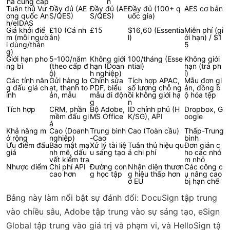
hà cung cấp
n
Tuân thủ Vư
Đầy đủ (AE
Đầy đủ (AE
Đầy đủ (100+ q
AES cơ bản
ơng quốc An
S/QES)
S/QES)
uốc gia)
h/eIDAS
Giá khởi điể
£10 (Cá nh
£15
$16,60 (Essentia
Miễn phí (gi
m (mỗi ngườ
ân)
l)
ới hạn) / $1
i dùng/thán
5
g)
Giới hạn pho
5-100/năm
Không giới
100/tháng (Esse
Không giới
ng bì
(theo cấp đ
hạn (Doan
ntial)
hạn (trả ph
ộ)
h nghiệp)
í)
Các tính năn
Gửi hàng lo
Chỉnh sửa
Tích hợp APAC,
Mẫu đơn gi
g đấu giá ch
ạt, thanh to
PDF, biểu
số lượng chỗ ng
ản, đồng b
ính
án, mẫu
mẫu di độn
ồi không giới hạ
ộ hóa tệp
g
n
Tích hợp
CRM, phần
Bộ Adobe,
ID chính phủ (H
Dropbox, G
mềm đấu gi
MS Office
K/SG), API
oogle
á
Khả năng m
Cao (Doanh
Trung bình
Cao (Toàn cầu)
Thấp-Trung
ở rộng
nghiệp)
-Cao
bình
Ưu điểm đấu
Bảo mật mạ
Xử lý tài liệ
Tuân thủ hiệu qu
Đơn giản c
giá
nh mẽ, dấu
u sáng tạo
ả chi phí
ho các nhó
vết kiểm tra
m nhỏ
Nhược điểm
Chi phí API
Đường con
Nhận diện thươn
Các công c
cao hơn
g học tập
g hiệu thấp hơn
ụ nâng cao
ở EU
bị hạn chế
Bảng này làm nổi bật sự đánh đổi: DocuSign tập trung
vào chiều sâu, Adobe tập trung vào sự sáng tạo, eSign
Global tập trung vào giá trị và phạm vi, và HelloSign tậ