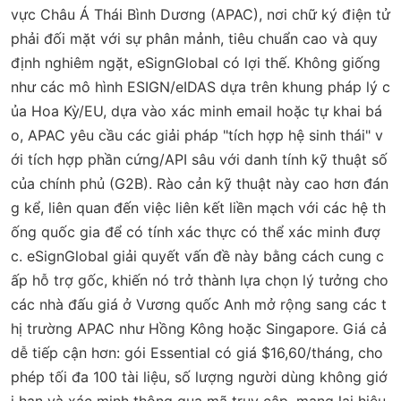
vực Châu Á Thái Bình Dương (APAC), nơi chữ ký điện tử
phải đối mặt với sự phân mảnh, tiêu chuẩn cao và quy
định nghiêm ngặt, eSignGlobal có lợi thế. Không giống
như các mô hình ESIGN/eIDAS dựa trên khung pháp lý c
ủa Hoa Kỳ/EU, dựa vào xác minh email hoặc tự khai bá
o, APAC yêu cầu các giải pháp "tích hợp hệ sinh thái" v
ới tích hợp phần cứng/API sâu với danh tính kỹ thuật số
của chính phủ (G2B). Rào cản kỹ thuật này cao hơn đán
g kể, liên quan đến việc liên kết liền mạch với các hệ th
ống quốc gia để có tính xác thực có thể xác minh đượ
c. eSignGlobal giải quyết vấn đề này bằng cách cung c
ấp hỗ trợ gốc, khiến nó trở thành lựa chọn lý tưởng cho
các nhà đấu giá ở Vương quốc Anh mở rộng sang các t
hị trường APAC như Hồng Kông hoặc Singapore. Giá cả
dễ tiếp cận hơn: gói Essential có giá $16,60/tháng, cho
phép tối đa 100 tài liệu, số lượng người dùng không giớ
i hạn và xác minh thông qua mã truy cập, mang lại hiệu