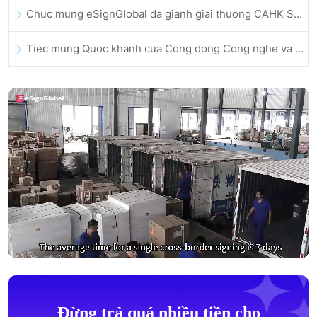
Chuc mung eSignGlobal da gianh giai thuong CAHK STAR Award 2025
Tiec mung Quoc khanh cua Cong dong Cong nghe va Doi moi sang tao Hong Kong
Đừng trả quá nhiều tiền cho