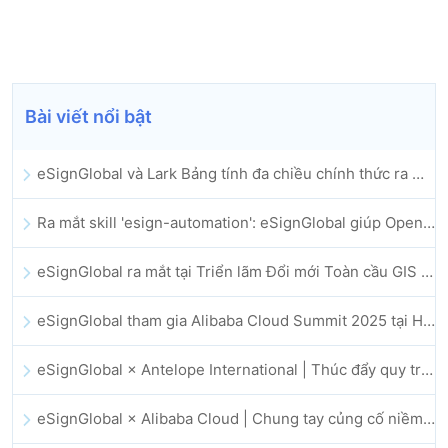
Bài viết nổi bật
eSignGlobal và Lark Bảng tính đa chiều chính thức ra mắt: Tự động hóa toàn bộ quy trình ký kết và lưu trữ hợp đồng điện tử
Ra mắt skill 'esign-automation': eSignGlobal giúp OpenClaw triển khai chữ ký điện tử tự động
eSignGlobal ra mắt tại Triển lãm Đổi mới Toàn cầu GIS 2025
eSignGlobal tham gia Alibaba Cloud Summit 2025 tại Hong Kong, thúc đẩy đổi mới đám mây do AI dẫn dắt và niềm tin số
eSignGlobal × Antelope International | Thúc đẩy quy trình làm việc số an toàn và vận hành bởi AI
eSignGlobal × Alibaba Cloud | Chung tay củng cố niềm tin số toàn cầu cho lĩnh vực fintech