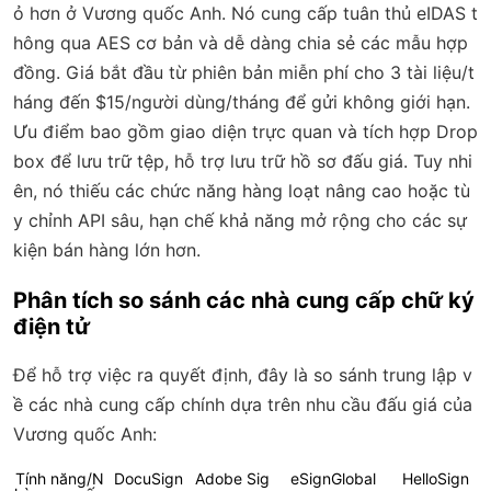
ỏ hơn ở Vương quốc Anh. Nó cung cấp tuân thủ eIDAS t
hông qua AES cơ bản và dễ dàng chia sẻ các mẫu hợp
đồng. Giá bắt đầu từ phiên bản miễn phí cho 3 tài liệu/t
háng đến $15/người dùng/tháng để gửi không giới hạn.
Ưu điểm bao gồm giao diện trực quan và tích hợp Drop
box để lưu trữ tệp, hỗ trợ lưu trữ hồ sơ đấu giá. Tuy nhi
ên, nó thiếu các chức năng hàng loạt nâng cao hoặc tù
y chỉnh API sâu, hạn chế khả năng mở rộng cho các sự
kiện bán hàng lớn hơn.
Phân tích so sánh các nhà cung cấp chữ ký
điện tử
Để hỗ trợ việc ra quyết định, đây là so sánh trung lập v
ề các nhà cung cấp chính dựa trên nhu cầu đấu giá của
Vương quốc Anh:
Tính năng/N
DocuSign
Adobe Sig
eSignGlobal
HelloSign