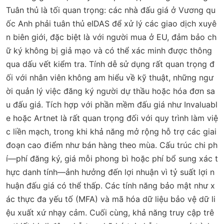
Tuân thủ là tối quan trọng: các nhà đấu giá ở Vương qu
ốc Anh phải tuân thủ eIDAS để xử lý các giao dịch xuyê
n biên giới, đặc biệt là với người mua ở EU, đảm bảo ch
ữ ký không bị giả mạo và có thể xác minh được thông
qua dấu vết kiểm tra. Tính dễ sử dụng rất quan trọng đ
ối với nhân viên không am hiểu về kỹ thuật, những ngư
ời quản lý việc đăng ký người dự thầu hoặc hóa đơn sa
u đấu giá. Tích hợp với phần mềm đấu giá như Invaluabl
e hoặc Artnet là rất quan trọng đối với quy trình làm việ
c liền mạch, trong khi khả năng mở rộng hỗ trợ các giai
đoạn cao điểm như bán hàng theo mùa. Cấu trúc chi ph
í—phí đăng ký, giá mỗi phong bì hoặc phí bổ sung xác t
hực danh tính—ảnh hưởng đến lợi nhuận vì tỷ suất lợi n
huận đấu giá có thể thấp. Các tính năng bảo mật như x
ác thực đa yếu tố (MFA) và mã hóa dữ liệu bảo vệ dữ li
ệu xuất xứ nhạy cảm. Cuối cùng, khả năng truy cập trê