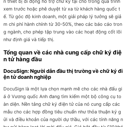
n thiết bị di động hỗ trợ chữ ký tại chỗ trong quá trình
xem trước hoặc phê duyệt từ xa từ khách hàng quốc t
ế. Từ góc độ kinh doanh, một giải pháp lý tưởng sẽ giả
m chi phí hành chính từ 30-50%, theo các báo cáo tron
g ngành, cho phép tập trung vào các hoạt động cốt lõi
như định giá và tiếp thị.
Tổng quan về các nhà cung cấp chữ ký điệ
n tử hàng đầu
DocuSign: Người dẫn đầu thị trường về chữ ký đi
ện tử doanh nghiệp
DocuSign là một lựa chọn mạnh mẽ cho các nhà đấu gi
á ở Vương quốc Anh đang tìm kiếm một bộ công cụ to
àn diện. Nền tảng chữ ký điện tử của nó cung cấp các
mẫu cho các hợp đồng tiêu chuẩn như thỏa thuận ký g
ửi và điều khoản của người dự thầu, với các tính năng n