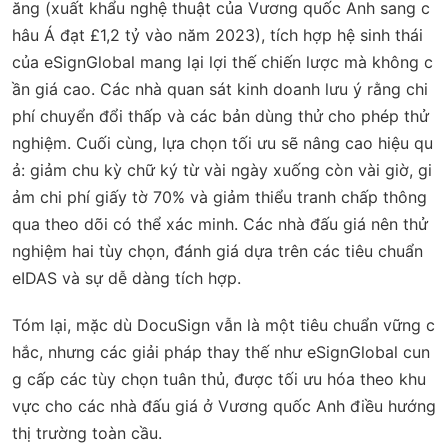
ăng (xuất khẩu nghệ thuật của Vương quốc Anh sang c
hâu Á đạt £1,2 tỷ vào năm 2023), tích hợp hệ sinh thái
của eSignGlobal mang lại lợi thế chiến lược mà không c
ần giá cao. Các nhà quan sát kinh doanh lưu ý rằng chi
phí chuyển đổi thấp và các bản dùng thử cho phép thử
nghiệm. Cuối cùng, lựa chọn tối ưu sẽ nâng cao hiệu qu
ả: giảm chu kỳ chữ ký từ vài ngày xuống còn vài giờ, gi
ảm chi phí giấy tờ 70% và giảm thiểu tranh chấp thông
qua theo dõi có thể xác minh. Các nhà đấu giá nên thử
nghiệm hai tùy chọn, đánh giá dựa trên các tiêu chuẩn
eIDAS và sự dễ dàng tích hợp.
Tóm lại, mặc dù DocuSign vẫn là một tiêu chuẩn vững c
hắc, nhưng các giải pháp thay thế như eSignGlobal cun
g cấp các tùy chọn tuân thủ, được tối ưu hóa theo khu
vực cho các nhà đấu giá ở Vương quốc Anh điều hướng
thị trường toàn cầu.