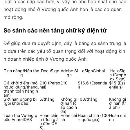
loạt ở các cấp cao hơn, vì vậy nó phù hợp nhất cho các
hoạt động nhỏ ở Vương quốc Anh hơn là các cơ quan
mở rộng.
So sánh các nền tảng chữ ký điện tử
Để giúp đưa ra quyết định, đây là bảng so sánh trung lậ
p dựa trên các yếu tố quan trọng đối với hoạt động kin
h doanh nhiếp ảnh ở Vương quốc Anh:
Tính năng/Nền tản
DocuSign
Adobe Si
eSignGlobal
HelloSig
g
gn
n (Dropb
ox Sign)
Giá khởi điểm (mỗi
£10 (Perso
£10
$16.6 (Essentia
$15 (Ess
người dùng/tháng,
nal)
l)
entials)
thanh toán hàng n
ăm)
Giới hạn phong bì
5/tháng
Không gi
100/tháng
Không gi
(gói khởi đầu)
ới hạn (c
ới hạn (tr
ấp cao h
ả phí)
ơn)
Tuân thủ Vương q
Hoàn chỉn
Hoàn chỉ
Hoàn chỉnh (100
Hoàn chỉ
uốc Anh/eIDAS
h (đơn giả
nh
+ quốc gia)
nh
n đến QE
S)