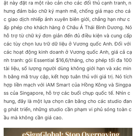
ật này đặt ra một rào cản cho các đối thủ cạnh tranh, n
hưng đảm bảo chữ ký mạnh mẽ, chống giả mạo cho cá
c giao dịch nhiếp ảnh xuyên biên giới, chẳng hạn như c
ấp phép cho khách hàng ở Châu Á Thái Bình Dương. Nó
hỗ trợ từ chữ ký đơn giản đến đủ điều kiện và cung cấp
các tùy chọn lưu trữ dữ liệu ở Vương quốc Anh. Đối với
các hoạt động kinh doanh ở Vương quốc Anh, giá cả cạ
nh tranh: gói Essential $16,6/tháng, cho phép tối đa 100
tài liệu, số lượng người dùng không giới hạn và xác min
h bằng mã truy cập, kết hợp tuân thủ với giá trị. Nó tích
hợp liền mạch với iAM Smart của Hồng Kông và Singpa
ss của Singapore, hỗ trợ các buổi chụp quốc tế. Nhìn c
hung, đây là một lựa chọn cân bằng cho các studio đan
g phát triển, những studio cần phạm vi phủ sóng toàn c
ầu mà không cần giá cao.