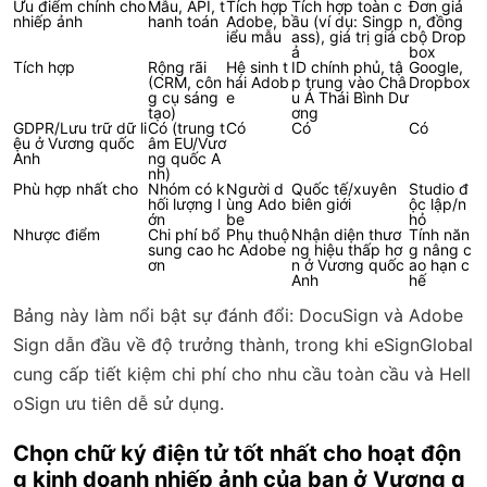
Ưu điểm chính cho
Mẫu, API, t
Tích hợp
Tích hợp toàn c
Đơn giả
nhiếp ảnh
hanh toán
Adobe, b
ầu (ví dụ: Singp
n, đồng
iểu mẫu
ass), giá trị giá c
bộ Drop
ả
box
Tích hợp
Rộng rãi
Hệ sinh t
ID chính phủ, tậ
Google,
(CRM, côn
hái Adob
p trung vào Châ
Dropbox
g cụ sáng
e
u Á Thái Bình Dư
tạo)
ơng
GDPR/Lưu trữ dữ li
Có (trung t
Có
Có
Có
ệu ở Vương quốc
âm EU/Vươ
Anh
ng quốc A
nh)
Phù hợp nhất cho
Nhóm có k
Người d
Quốc tế/xuyên
Studio đ
hối lượng l
ùng Ado
biên giới
ộc lập/n
ớn
be
hỏ
Nhược điểm
Chi phí bổ
Phụ thuộ
Nhận diện thươ
Tính năn
sung cao h
c Adobe
ng hiệu thấp hơ
g nâng c
ơn
n ở Vương quốc
ao hạn c
Anh
hế
Bảng này làm nổi bật sự đánh đổi: DocuSign và Adobe
Sign dẫn đầu về độ trưởng thành, trong khi eSignGlobal
cung cấp tiết kiệm chi phí cho nhu cầu toàn cầu và Hell
oSign ưu tiên dễ sử dụng.
Chọn chữ ký điện tử tốt nhất cho hoạt độn
g kinh doanh nhiếp ảnh của bạn ở Vương q