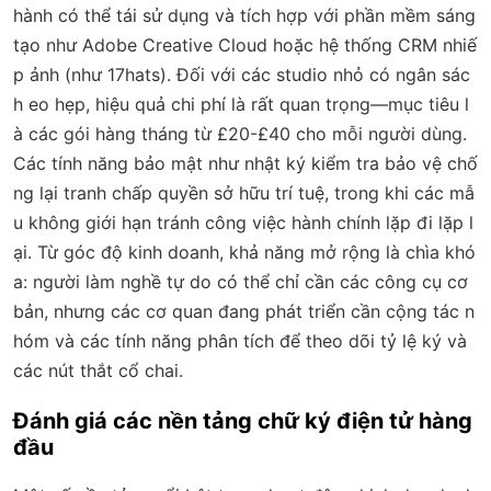
hành có thể tái sử dụng và tích hợp với phần mềm sáng
tạo như Adobe Creative Cloud hoặc hệ thống CRM nhiế
p ảnh (như 17hats). Đối với các studio nhỏ có ngân sác
h eo hẹp, hiệu quả chi phí là rất quan trọng—mục tiêu l
à các gói hàng tháng từ £20-£40 cho mỗi người dùng.
Các tính năng bảo mật như nhật ký kiểm tra bảo vệ chố
ng lại tranh chấp quyền sở hữu trí tuệ, trong khi các mẫ
u không giới hạn tránh công việc hành chính lặp đi lặp l
ại. Từ góc độ kinh doanh, khả năng mở rộng là chìa khó
a: người làm nghề tự do có thể chỉ cần các công cụ cơ
bản, nhưng các cơ quan đang phát triển cần cộng tác n
hóm và các tính năng phân tích để theo dõi tỷ lệ ký và
các nút thắt cổ chai.
Đánh giá các nền tảng chữ ký điện tử hàng
đầu