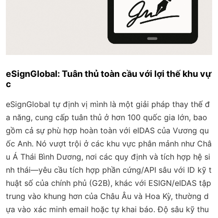
eSignGlobal: Tuân thủ toàn cầu với lợi thế khu vự
c
eSignGlobal tự định vị mình là một giải pháp thay thế đ
a năng, cung cấp tuân thủ ở hơn 100 quốc gia lớn, bao
gồm cả sự phù hợp hoàn toàn với eIDAS của Vương qu
ốc Anh. Nó vượt trội ở các khu vực phân mảnh như Châ
u Á Thái Bình Dương, nơi các quy định và tích hợp hệ si
nh thái—yêu cầu tích hợp phần cứng/API sâu với ID kỹ t
huật số của chính phủ (G2B), khác với ESIGN/eIDAS tập
trung vào khung hơn của Châu Âu và Hoa Kỳ, thường d
ựa vào xác minh email hoặc tự khai báo. Độ sâu kỹ thu