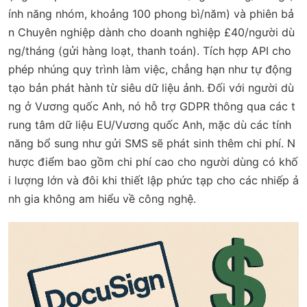
ính năng nhóm, khoảng 100 phong bì/năm) và phiên bả
n Chuyên nghiệp dành cho doanh nghiệp £40/người dù
ng/tháng (gửi hàng loạt, thanh toán). Tích hợp API cho
phép nhúng quy trình làm việc, chẳng hạn như tự động
tạo bản phát hành từ siêu dữ liệu ảnh. Đối với người dù
ng ở Vương quốc Anh, nó hỗ trợ GDPR thông qua các t
rung tâm dữ liệu EU/Vương quốc Anh, mặc dù các tính
năng bổ sung như gửi SMS sẽ phát sinh thêm chi phí. N
hược điểm bao gồm chi phí cao cho người dùng có khố
i lượng lớn và đôi khi thiết lập phức tạp cho các nhiếp ả
nh gia không am hiểu về công nghệ.