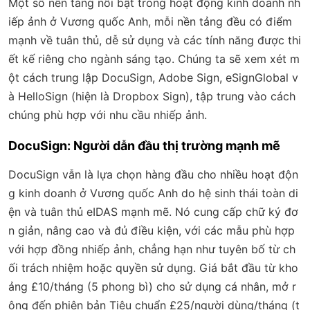
Một số nền tảng nổi bật trong hoạt động kinh doanh nh
iếp ảnh ở Vương quốc Anh, mỗi nền tảng đều có điểm
mạnh về tuân thủ, dễ sử dụng và các tính năng được thi
ết kế riêng cho ngành sáng tạo. Chúng ta sẽ xem xét m
ột cách trung lập DocuSign, Adobe Sign, eSignGlobal v
à HelloSign (hiện là Dropbox Sign), tập trung vào cách
chúng phù hợp với nhu cầu nhiếp ảnh.
DocuSign: Người dẫn đầu thị trường mạnh mẽ
DocuSign vẫn là lựa chọn hàng đầu cho nhiều hoạt độn
g kinh doanh ở Vương quốc Anh do hệ sinh thái toàn di
ện và tuân thủ eIDAS mạnh mẽ. Nó cung cấp chữ ký đơ
n giản, nâng cao và đủ điều kiện, với các mẫu phù hợp
với hợp đồng nhiếp ảnh, chẳng hạn như tuyên bố từ ch
ối trách nhiệm hoặc quyền sử dụng. Giá bắt đầu từ kho
ảng £10/tháng (5 phong bì) cho sử dụng cá nhân, mở r
ộng đến phiên bản Tiêu chuẩn £25/người dùng/tháng (t