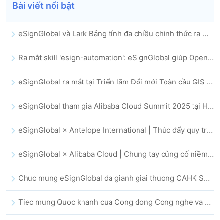
Bài viết nổi bật
eSignGlobal và Lark Bảng tính đa chiều chính thức ra mắt: Tự động hóa toàn bộ quy trình ký kết và lưu trữ hợp đồng điện tử
Ra mắt skill 'esign-automation': eSignGlobal giúp OpenClaw triển khai chữ ký điện tử tự động
eSignGlobal ra mắt tại Triển lãm Đổi mới Toàn cầu GIS 2025
eSignGlobal tham gia Alibaba Cloud Summit 2025 tại Hong Kong, thúc đẩy đổi mới đám mây do AI dẫn dắt và niềm tin số
eSignGlobal × Antelope International | Thúc đẩy quy trình làm việc số an toàn và vận hành bởi AI
eSignGlobal × Alibaba Cloud | Chung tay củng cố niềm tin số toàn cầu cho lĩnh vực fintech
Chuc mung eSignGlobal da gianh giai thuong CAHK STAR Award 2025
Tiec mung Quoc khanh cua Cong dong Cong nghe va Doi moi sang tao Hong Kong