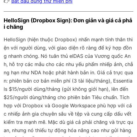
👉
Bắt đầu dùng thử miễn phí
HelloSign (Dropbox Sign): Đơn giản và giá cả phả
i chăng
HelloSign (hiện thuộc Dropbox) nhấn mạnh tính thân thi
ện với người dùng, với giao diện rõ ràng để ký hợp đồn
g nhanh chóng. Nó tuân thủ eIDAS của Vương quốc An
h, hỗ trợ các mẫu cho các nhu yếu phẩm nhiếp ảnh, chẳ
ng hạn như NDA hoặc phát hành bản in. Giá cả trực qua
n: phiên bản cơ bản miễn phí (3 tài liệu/tháng), Essentia
ls $15/người dùng/tháng (gửi không giới hạn), lên đến
$25/người dùng/tháng cho phiên bản Tiêu chuẩn. Tích
hợp với Dropbox và Google Workspace phù hợp với cá
c nhiếp ảnh gia chuyên sâu về tệp và cung cấp dấu vết
kiểm tra mạnh mẽ. Mặc dù giá cả phải chăng và trực qu
an, nhưng nó thiếu tự động hóa nâng cao như gửi hàng