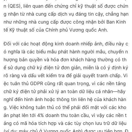
n (QES), liên quan đến chứng chỉ kỹ thuật số được chứn
g nhận từ nhà cung cấp dịch vụ đáng tin cậy, chẳng hạn
như những nhà cung cấp được công nhận bởi Ban Kinh
tế Kỹ thuật số của Chính phủ Vương quốc Anh.
Đối với các hoạt động kinh doanh nhiếp ảnh, điều này c
ó nghĩa là các biểu mẫu phát hành người mẫu, chuyển n
hượng bản quyền và hóa đơn khách hàng thường có th
ể sử dụng chữ ký điện tử đơn giản, miễn là có ý định ký
rõ ràng và dấu vết kiểm tra để giải quyết tranh chấp. Vi
ệc tuân thủ GDPR cũng rất quan trọng, vì các nền tảng
chữ ký điện tử phải xử lý an toàn dữ liệu cá nhân—hãy
nghĩ đến hình ảnh hoặc thông tin liên hệ của khách hàn
g. Việc không tuân thủ có thể phải đối mặt với các kho
ản phạt lên tới 4% doanh thu toàn cầu, vì vậy các nền t
ảng có mã hóa tích hợp và các tùy chọn lưu trữ dữ liệu
(ví dụ: máy chủ ở Vương quốc Anh) được ưu tiên hơn. Đ