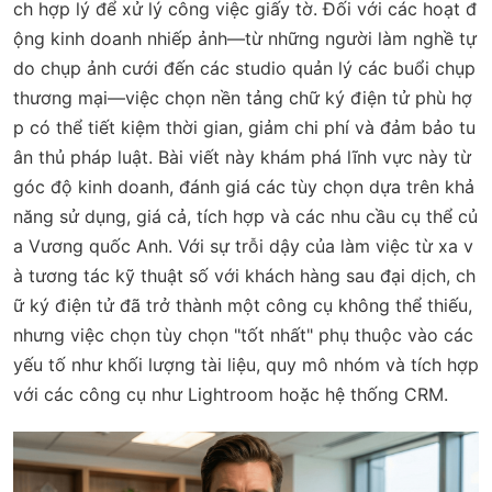
ch hợp lý để xử lý công việc giấy tờ. Đối với các hoạt đ
ộng kinh doanh nhiếp ảnh—từ những người làm nghề tự
do chụp ảnh cưới đến các studio quản lý các buổi chụp
thương mại—việc chọn nền tảng chữ ký điện tử phù hợ
p có thể tiết kiệm thời gian, giảm chi phí và đảm bảo tu
ân thủ pháp luật. Bài viết này khám phá lĩnh vực này từ
góc độ kinh doanh, đánh giá các tùy chọn dựa trên khả
năng sử dụng, giá cả, tích hợp và các nhu cầu cụ thể củ
a Vương quốc Anh. Với sự trỗi dậy của làm việc từ xa v
à tương tác kỹ thuật số với khách hàng sau đại dịch, ch
ữ ký điện tử đã trở thành một công cụ không thể thiếu,
nhưng việc chọn tùy chọn "tốt nhất" phụ thuộc vào các
yếu tố như khối lượng tài liệu, quy mô nhóm và tích hợp
với các công cụ như Lightroom hoặc hệ thống CRM.