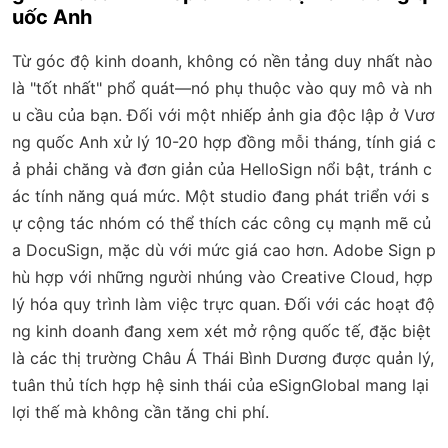
uốc Anh
Từ góc độ kinh doanh, không có nền tảng duy nhất nào
là "tốt nhất" phổ quát—nó phụ thuộc vào quy mô và nh
u cầu của bạn. Đối với một nhiếp ảnh gia độc lập ở Vươ
ng quốc Anh xử lý 10-20 hợp đồng mỗi tháng, tính giá c
ả phải chăng và đơn giản của HelloSign nổi bật, tránh c
ác tính năng quá mức. Một studio đang phát triển với s
ự cộng tác nhóm có thể thích các công cụ mạnh mẽ củ
a DocuSign, mặc dù với mức giá cao hơn. Adobe Sign p
hù hợp với những người nhúng vào Creative Cloud, hợp
lý hóa quy trình làm việc trực quan. Đối với các hoạt độ
ng kinh doanh đang xem xét mở rộng quốc tế, đặc biệt
là các thị trường Châu Á Thái Bình Dương được quản lý,
tuân thủ tích hợp hệ sinh thái của eSignGlobal mang lại
lợi thế mà không cần tăng chi phí.