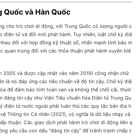
ng Quốc và Hàn Quốc
g cho trò chơi di động, với Trung Quốc có lượng người c
 điện tử và đổi mới phát hành. Tuy nhiên, luật chữ ký điệ
nhau đối với hợp đồng kỹ thuật số, nhấn mạnh tính bảo m
ắc quan trọng đối với các thỏa thuận phát hành xuyên biê
năm 2005 và được cập nhật vào năm 2019) công nhận chữ
ễn là nó đáp ứng các tiêu chuẩn về độ tin cậy. Chữ ký điệ
óa để đảm bảo tính toàn vẹn và không thể chối cãi, thườ
n đáng tin cậy như Viện Tiêu chuẩn hóa Điện tử Trung Qu
ý điện tử nước ngoài phải tuân thủ các quy tắc bản địa h
vệ Thông tin Cá nhân (2021), có nghĩa là dữ liệu nhạy cả
p thuận. Các giao dịch phát hành trò chơi di động liên q
ờng yêu cầu con dấu "đáng tin cậy" để tránh tranh chấp t