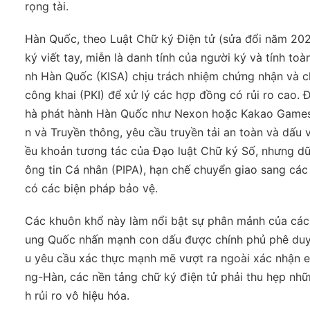
rọng tài.
Hàn Quốc, theo Luật Chữ ký Điện tử (sửa đổi năm 2020
ký viết tay, miễn là danh tính của người ký và tính to
nh Hàn Quốc (KISA) chịu trách nhiệm chứng nhận và ch
công khai (PKI) để xử lý các hợp đồng có rủi ro cao. Đ
hà phát hành Hàn Quốc như Nexon hoặc Kakao Games, 
n và Truyền thông, yêu cầu truyền tải an toàn và dấu 
ều khoản tương tác của Đạo luật Chữ ký Số, nhưng dữ 
ông tin Cá nhân (PIPA), hạn chế chuyển giao sang các
có các biện pháp bảo vệ.
Các khuôn khổ này làm nổi bật sự phân mảnh của các 
ung Quốc nhấn mạnh con dấu được chính phủ phê duyệt
u yêu cầu xác thực mạnh mẽ vượt ra ngoài xác nhận em
ng-Hàn, các nền tảng chữ ký điện tử phải thu hẹp nhữ
h rủi ro vô hiệu hóa.