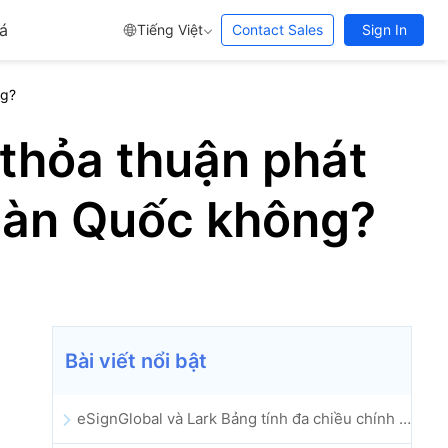
á
Tiếng Việt
Contact Sales
Sign In
ng?
 thỏa thuận phát
Hàn Quốc không?
Bài viết nổi bật
eSignGlobal và Lark Bảng tính đa chiều chính thức ra mắt: Tự động hóa toàn bộ quy trình ký kết và lưu trữ hợp đồng điện tử