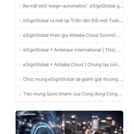
Ra mắt skill 'esign-automation': eSignGlobal giúp OpenClaw triển khai chữ ký điện tử tự động
eSignGlobal ra mắt tại Triển lãm Đổi mới Toàn cầu GIS 2025
eSignGlobal tham gia Alibaba Cloud Summit 2025 tại Hong Kong, thúc đẩy đổi mới đám mây do AI dẫn dắt và niềm tin số
eSignGlobal × Antelope International | Thúc đẩy quy trình làm việc số an toàn và vận hành bởi AI
eSignGlobal × Alibaba Cloud | Chung tay củng cố niềm tin số toàn cầu cho lĩnh vực fintech
Chuc mung eSignGlobal da gianh giai thuong CAHK STAR Award 2025
Tiec mung Quoc khanh cua Cong dong Cong nghe va Doi moi sang tao Hong Kong