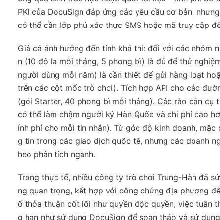
PKI của DocuSign đáp ứng các yêu cầu cơ bản, nhưng đ
có thể cần lớp phủ xác thực SMS hoặc mã truy cập để 
Giá cả ảnh hưởng đến tính khả thi: đối với các nhóm 
n (10 đô la mỗi tháng, 5 phong bì) là đủ để thử nghiệ
người dùng mỗi năm) là cần thiết để gửi hàng loạt hoặ
trên các cột mốc trò chơi). Tích hợp API cho các đư
(gói Starter, 40 phong bì mỗi tháng). Các rào cản cụ
có thể làm chậm người ký Hàn Quốc và chi phí cao hơn
ính phí cho mỗi tin nhắn). Từ góc độ kinh doanh, mặc
g tin trong các giao dịch quốc tế, nhưng các doanh n
heo phân tích ngành.
Trong thực tế, nhiều công ty trò chơi Trung-Hàn đã 
ng quan trọng, kết hợp với công chứng địa phương để 
ố thỏa thuận cốt lõi như quyền độc quyền, việc tuân
g hạn như sử dụng DocuSign để soạn thảo và sử dụng