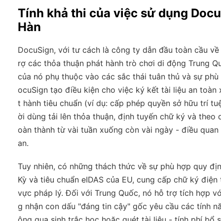
Tính khả thi của việc sử dụng Docu
Hàn
DocuSign, với tư cách là công ty dẫn đầu toàn cầu về 
rợ các thỏa thuận phát hành trò chơi di động Trung 
của nó phụ thuộc vào các sắc thái tuân thủ và sự phù
ocuSign tạo điều kiện cho việc ký kết tài liệu an toà
t hành tiêu chuẩn (ví dụ: cấp phép quyền sở hữu trí t
ời dùng tải lên thỏa thuận, định tuyến chữ ký và theo 
oàn thành từ vài tuần xuống còn vài ngày - điều quan 
an.
Tuy nhiên, có những thách thức về sự phù hợp quy đị
Kỳ và tiêu chuẩn eIDAS của EU, cung cấp chữ ký điện t
vực pháp lý. Đối với Trung Quốc, nó hỗ trợ tích hợp 
g nhận con dấu "đáng tin cậy" gốc yêu cầu các tính n
ông qua sinh trắc học hoặc quét tài liệu - tính phí b