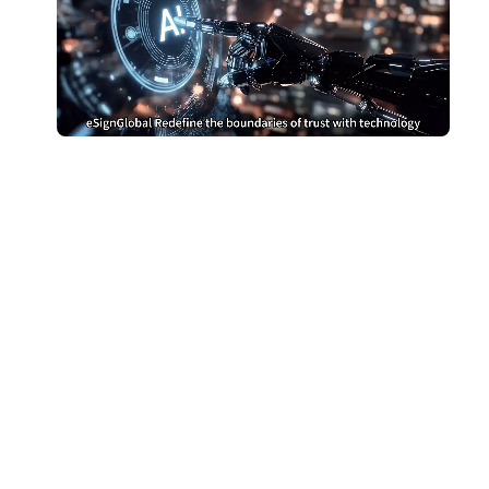
Đừng trả quá nhiều tiền
cho DocuSign nữa
Chuyển sang eSignGlobal và tiết kiệm chi phí
Nhận so sánh chi phí