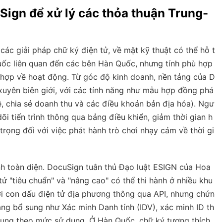
Sign để xử lý các thỏa thuận Trung-
các giải pháp chữ ký điện tử, về mặt kỹ thuật có thể hỗ t
Quốc liên quan đến các bên Hàn Quốc, nhưng tính phù hợp
 hợp về hoạt động. Từ góc độ kinh doanh, nền tảng của D
n xuyên biên giới, với các tính năng như mẫu hợp đồng phá
uệ, chia sẻ doanh thu và các điều khoản bản địa hóa). Ngư
dõi tiến trình thông qua bảng điều khiển, giảm thời gian h
trọng đối với việc phát hành trò chơi nhạy cảm về thời gi
nh toàn diện. DocuSign tuân thủ Đạo luật ESIGN của Hoa
ử "tiêu chuẩn" và "nâng cao" có thể thi hành ở nhiều khu
với con dấu điện tử địa phương thông qua API, nhưng chứn
ăng bổ sung như Xác minh Danh tính (IDV), xác minh ID th
ổ sung theo mức sử dụng. Ở Hàn Quốc, chữ ký tương thích