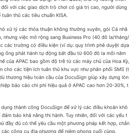
ối với các giao dịch trò chơi có giá trị cao, người dùng
tuân thủ các tiêu chuẩn KISA.
nhỏ xử lý các thỏa thuận không thường xuyên, gói Cá nhâ
m, nhưng việc mở rộng sang Business Pro (40 đô la/tháng/
c các trường có điều kiện (ví dụ: quy trình phê duyệt dựa
ờng ống phát hành tự động bắt đầu từ 600 đô la mỗi năm
 thể của APAC bao gồm độ trễ từ các máy chủ của Hoa Kỳ,
 cho các tiện ích tuân thủ khu vực như phân phối SMS (t
 dù thương hiệu toàn cầu của DocuSign giúp xây dựng lòn
ghiệp báo cáo chi phí hiệu quả ở APAC cao hơn 20-30%, t
sử dụng thành công DocuSign để xử lý các điều khoản khô
đảm bảo khả năng thi hành. Tuy nhiên, đối với các yếu t
 thủ đầy đủ có thể yêu cầu một phương pháp kết hợp, chẳn
 các công cụ địa phương để niêm phong cuối cùng.