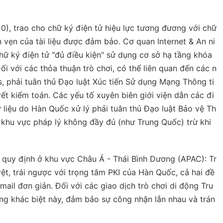
), trao cho chữ ký điện tử hiệu lực tương đương với chữ
àn vẹn của tài liệu được đảm bảo. Cơ quan Internet & An ni
ữ ký điện tử "đủ điều kiện" sử dụng cơ sở hạ tầng khóa
ối với các thỏa thuận trò chơi, có thể liên quan đến các n
phải tuân thủ Đạo luật Xúc tiến Sử dụng Mạng Thông ti
vết kiểm toán. Các yếu tố xuyên biên giới viện dẫn các đi
liệu do Hàn Quốc xử lý phải tuân thủ Đạo luật Bảo vệ Th
 khu vực pháp lý không đầy đủ (như Trung Quốc) trừ khi
quy định ở khu vực Châu Á - Thái Bình Dương (APAC): Tr
, trái ngược với trọng tâm PKI của Hàn Quốc, cả hai đề
ail đơn giản. Đối với các giao dịch trò chơi di động Tru
ng khác biệt này, đảm bảo sự công nhận lẫn nhau và trán