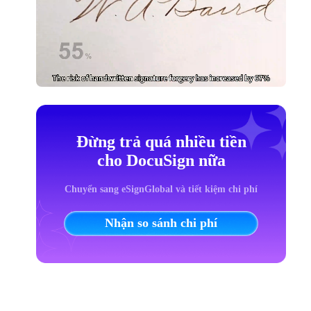
Đừng trả quá nhiều tiền
cho DocuSign nữa
Chuyển sang eSignGlobal và tiết kiệm chi phí
Nhận so sánh chi phí