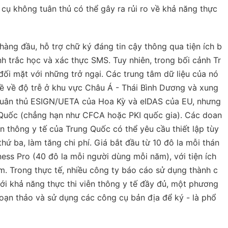
 cụ không tuân thủ có thể gây ra rủi ro về khả năng thực
hàng đầu, hỗ trợ chữ ký đáng tin cậy thông qua tiện ích b
h trắc học và xác thực SMS. Tuy nhiên, trong bối cảnh Tr
ối mặt với những trở ngại. Các trung tâm dữ liệu của nó
ề về độ trễ ở khu vực Châu Á - Thái Bình Dương và xung
tuân thủ ESIGN/UETA của Hoa Kỳ và eIDAS của EU, nhưng
 Quốc (chẳng hạn như CFCA hoặc PKI quốc gia). Các doan
 thông y tế của Trung Quốc có thể yêu cầu thiết lập tùy
hứ ba, làm tăng chi phí. Giá bắt đầu từ 10 đô la mỗi thán
ess Pro (40 đô la mỗi người dùng mỗi năm), với tiện ích
m. Trong thực tế, nhiều công ty báo cáo sử dụng thành c
i khả năng thực thi viễn thông y tế đầy đủ, một phương
ạn thảo và sử dụng các công cụ bản địa để ký - là phổ