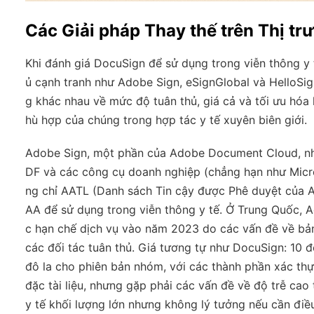
Các Giải pháp Thay thế trên Thị tr
Khi đánh giá DocuSign để sử dụng trong viễn thông y t
ủ cạnh tranh như Adobe Sign, eSignGlobal và HelloSig
g khác nhau về mức độ tuân thủ, giá cả và tối ưu hóa
hù hợp của chúng trong hợp tác y tế xuyên biên giới.
Adobe Sign, một phần của Adobe Document Cloud, nhấn
DF và các công cụ doanh nghiệp (chẳng hạn như Micro
ng chỉ AATL (Danh sách Tin cậy được Phê duyệt của 
AA để sử dụng trong viễn thông y tế. Ở Trung Quốc, 
c hạn chế dịch vụ vào năm 2023 do các vấn đề về bản
các đối tác tuân thủ. Giá tương tự như DocuSign: 10 
đô la cho phiên bản nhóm, với các thành phần xác th
đặc tài liệu, nhưng gặp phải các vấn đề về độ trễ ca
y tế khối lượng lớn nhưng không lý tưởng nếu cần điề