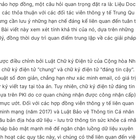
hảo hợp đồng, một câu hỏi quan trọng đặt ra là: Liệu Doc
các thỏa thuận với các đối tác viễn thông y tế Trung Qu
ưng cần lưu ý những hạn chế đáng kể liên quan đến tuân t
 Bài viết này xem xét tính khả thi của nó, dựa trên những
 lý, đồng thời duy trì quan điểm trung lập về các giải pháp
ược điều chỉnh bởi Luật Chữ ký Điện tử của Cộng hòa Nh
chữ ký điện tử "chung" và chữ ký điện tử "đáng tin cậy".
t số đơn giản, chẳng hạn như xác minh email, có giá trị
 viết tay tại tòa án. Tuy nhiên, chữ ký điện tử đáng tin
 dựa trên PKI do cơ quan chứng nhận được công nhận cấp)
mực ướt. Đối với các hợp đồng viễn thông y tế liên quan
n ninh mạng (năm 2017) và Luật Bảo vệ Thông tin Cá nhân
ầu bản địa hóa dữ liệu - lưu trữ thông tin sức khỏe cá nhâ
 pháp bảo mật mạnh mẽ để ngăn chặn luồng dữ liệu xuyên
ch hoạt các quy tắc này, vì chúng có thể liên quan đến việ