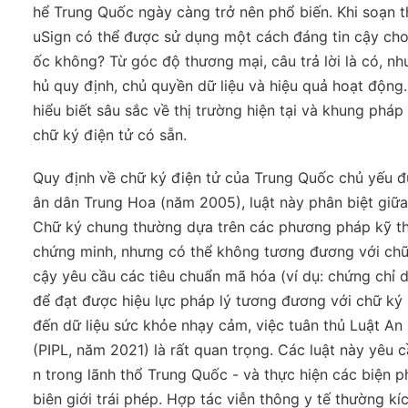
hể Trung Quốc ngày càng trở nên phổ biến. Khi soạn t
uSign có thể được sử dụng một cách đáng tin cậy cho 
ốc không? Từ góc độ thương mại, câu trả lời là có, nh
hủ quy định, chủ quyền dữ liệu và hiệu quả hoạt động.
hiểu biết sâu sắc về thị trường hiện tại và khung pháp
chữ ký điện tử có sẵn.
Quy định về chữ ký điện tử của Trung Quốc chủ yếu đ
ân dân Trung Hoa (năm 2005), luật này phân biệt giữa 
Chữ ký chung thường dựa trên các phương pháp kỹ thuậ
chứng minh, nhưng có thể không tương đương với chữ ký
cậy yêu cầu các tiêu chuẩn mã hóa (ví dụ: chứng chỉ
để đạt được hiệu lực pháp lý tương đương với chữ ký 
đến dữ liệu sức khỏe nhạy cảm, việc tuân thủ Luật A
(PIPL, năm 2021) là rất quan trọng. Các luật này yêu c
n trong lãnh thổ Trung Quốc - và thực hiện các biện
biên giới trái phép. Hợp tác viễn thông y tế thường kí