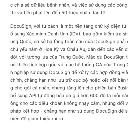
c chia sẻ dữ liệu bệnh nhân, và việc sử dụng các công
thi và tiền phạt lên đến 50 triệu nhân dân tệ.
DocuSign, với tư cách là một nền tảng chữ ký điện tử 
ổ sung Xác minh Danh tính (IDV), bao gồm kiểm tra sin
ung Quốc, cơ sở hạ tầng toàn cầu của DocuSign phải đ
chủ yếu nằm ở Hoa Kỳ và Châu Âu, dẫn đến các vấn đ
đột với tường lửa của Trung Quốc. Mặc dù DocuSign 
nó thiếu tích hợp gốc với các hệ thống CA của Trung
h nghiệp sử dụng DocuSign để xử lý các hợp đồng viễn
chỉnh, chẳng hạn như lưu trữ cục bộ hoặc kết nối bên t
g cho gói cá nhân, nhưng tăng lên cho phiên bản Busin
bổ sung API tự động hóa có giá hơn 600 đô la mỗi nă
ông cho các điều khoản không nhạy cảm, nhưng đối vớ
pháp kết hợp - chẳng hạn như sử dụng DocuSign để so
biến để giảm thiểu rủi ro.