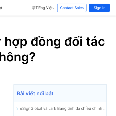
á
Tiếng Việt
Contact Sales
Sign In
ý hợp đồng đối tác
không?
Bài viết nổi bật
eSignGlobal và Lark Bảng tính đa chiều chính thức ra mắt: Tự động hóa toàn bộ quy trình ký kết và lưu trữ hợp đồng điện tử