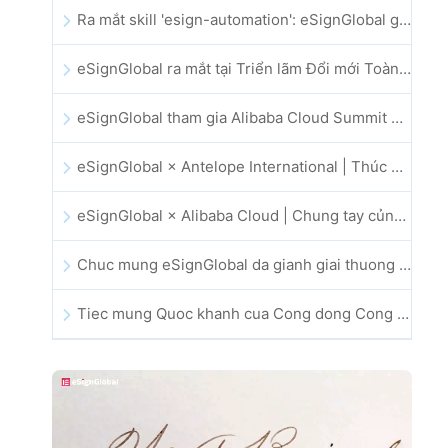
Ra mắt skill 'esign-automation': eSignGlobal giúp OpenClaw triển khai chữ ký điện tử tự động
eSignGlobal ra mắt tại Triển lãm Đổi mới Toàn cầu GIS 2025
eSignGlobal tham gia Alibaba Cloud Summit 2025 tại Hong Kong, thúc đẩy đổi mới đám mây do AI dẫn dắt và niềm tin số
eSignGlobal × Antelope International | Thúc đẩy quy trình làm việc số an toàn và vận hành bởi AI
eSignGlobal × Alibaba Cloud | Chung tay củng cố niềm tin số toàn cầu cho lĩnh vực fintech
Chuc mung eSignGlobal da gianh giai thuong CAHK STAR Award 2025
Tiec mung Quoc khanh cua Cong dong Cong nghe va Doi moi sang tao Hong Kong