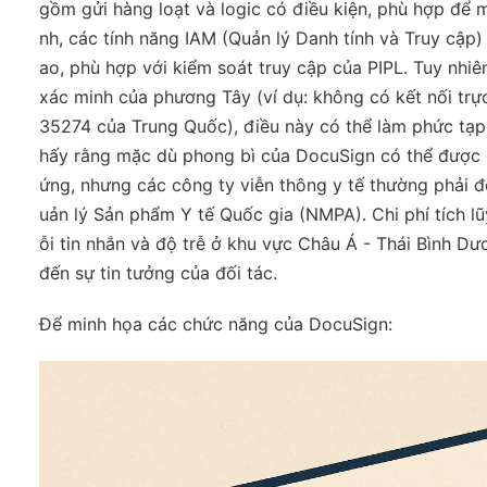
gồm gửi hàng loạt và logic có điều kiện, phù hợp để m
nh, các tính năng IAM (Quản lý Danh tính và Truy cập
ao, phù hợp với kiểm soát truy cập của PIPL. Tuy nh
xác minh của phương Tây (ví dụ: không có kết nối trự
35274 của Trung Quốc), điều này có thể làm phức tạp 
hấy rằng mặc dù phong bì của DocuSign có thể được 
ứng, nhưng các công ty viễn thông y tế thường phải đ
uản lý Sản phẩm Y tế Quốc gia (NMPA). Chi phí tích lũ
ỗi tin nhắn và độ trễ ở khu vực Châu Á - Thái Bình D
đến sự tin tưởng của đối tác.
Để minh họa các chức năng của DocuSign: