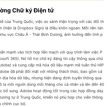
ường Chữ ký Điện tử
ế của Trung Quốc, việc so sánh thận trọng với các đối th
n (hiện là Dropbox Sign) là điều khôn ngoan. Mỗi nền tản
 khu vực Châu Á - Thái Bình Dương, ảnh hưởng đến tính p
 mạnh vào tích hợp liền mạch với quy trình làm việc P
soft 365). Nó hỗ trợ chữ ký đáng tin cậy thông qua chứ
Adobe) và cung cấp mã hóa dữ liệu mạnh mẽ tuân thủ HIP
Adobe đã phải đối mặt với những thách thức, bao gồm cá
 địa hóa dữ liệu, nhưng hiện đang định tuyến thông qua
đô la mỗi người dùng mỗi tháng cho cá nhân và lên đến 40
ực bổ sung. Adobe hoạt động tốt trong các hợp đồng dày
o tương tự ở Trung Quốc, khiến nó phù hợp cho viễn thông
u chỉnh cục bộ.