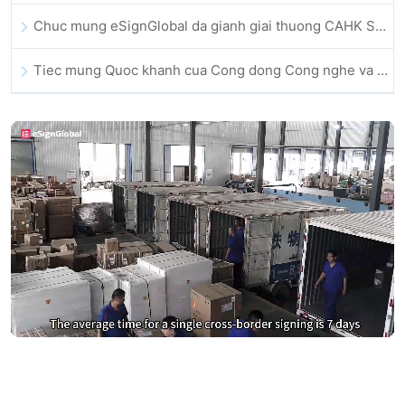
Chuc mung eSignGlobal da gianh giai thuong CAHK STAR Award 2025
Tiec mung Quoc khanh cua Cong dong Cong nghe va Doi moi sang tao Hong Kong