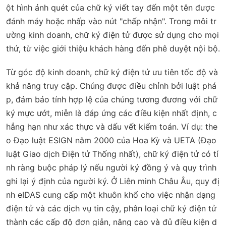
ột hình ảnh quét của chữ ký viết tay đến một tên được
đánh máy hoặc nhấp vào nút "chấp nhận". Trong môi tr
ường kinh doanh, chữ ký điện tử được sử dụng cho mọi
thứ, từ việc giới thiệu khách hàng đến phê duyệt nội bộ.
Từ góc độ kinh doanh, chữ ký điện tử ưu tiên tốc độ và
khả năng truy cập. Chúng được điều chỉnh bởi luật phá
p, đảm bảo tính hợp lệ của chúng tương đương với chữ
ký mực ướt, miễn là đáp ứng các điều kiện nhất định, c
hẳng hạn như xác thực và dấu vết kiểm toán. Ví dụ: the
o Đạo luật ESIGN năm 2000 của Hoa Kỳ và UETA (Đạo
luật Giao dịch Điện tử Thống nhất), chữ ký điện tử có tí
nh ràng buộc pháp lý nếu người ký đồng ý và quy trình
ghi lại ý định của người ký. Ở Liên minh Châu Âu, quy đị
nh eIDAS cung cấp một khuôn khổ cho việc nhận dạng
điện tử và các dịch vụ tin cậy, phân loại chữ ký điện tử
thành các cấp độ đơn giản, nâng cao và đủ điều kiện d