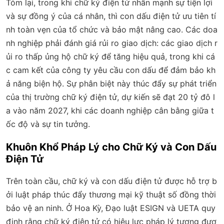
Tóm lại, trong khi chữ ký điện tử nhấn mạnh sự tiện lợi
và sự đồng ý của cá nhân, thì con dấu điện tử ưu tiên tí
nh toàn vẹn của tổ chức và bảo mật nâng cao. Các doa
nh nghiệp phải đánh giá rủi ro giao dịch: các giao dịch r
ủi ro thấp ủng hộ chữ ký để tăng hiệu quả, trong khi cá
c cam kết của công ty yêu cầu con dấu để đảm bảo kh
ả năng biện hộ. Sự phân biệt này thúc đẩy sự phát triển
của thị trường chữ ký điện tử, dự kiến sẽ đạt 20 tỷ đô l
a vào năm 2027, khi các doanh nghiệp cân bằng giữa t
ốc độ và sự tin tưởng.
Khuôn Khổ Pháp Lý cho Chữ Ký và Con Dấu
Điện Tử
Trên toàn cầu, chữ ký và con dấu điện tử được hỗ trợ b
ởi luật pháp thúc đẩy thương mại kỹ thuật số đồng thời
bảo vệ an ninh. Ở Hoa Kỳ, Đạo luật ESIGN và UETA quy
định rằng chữ ký điện tử có hiệu lực pháp lý tương đươ