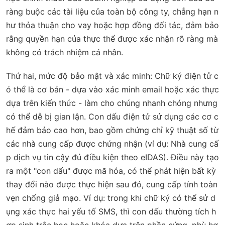
ràng buộc các tài liệu của toàn bộ công ty, chẳng hạn n
hư thỏa thuận cho vay hoặc hợp đồng đối tác, đảm bảo
rằng quyền hạn của thực thể được xác nhận rõ ràng mà
không có trách nhiệm cá nhân.
Thứ hai,
mức độ bảo mật và xác minh
: Chữ ký điện tử c
ó thể là cơ bản - dựa vào xác minh email hoặc xác thực
dựa trên kiến thức - làm cho chúng nhanh chóng nhưng
có thể dễ bị gian lận. Con dấu điện tử sử dụng các cơ c
hế đảm bảo cao hơn, bao gồm chứng chỉ kỹ thuật số từ
các nhà cung cấp được chứng nhận (ví dụ: Nhà cung cấ
p dịch vụ tin cậy đủ điều kiện theo eIDAS). Điều này tạo
ra một "con dấu" được mã hóa, có thể phát hiện bất kỳ
thay đổi nào được thực hiện sau đó, cung cấp tính toàn
vẹn chống giả mạo. Ví dụ: trong khi chữ ký có thể sử d
ụng xác thực hai yếu tố SMS, thì con dấu thường tích h