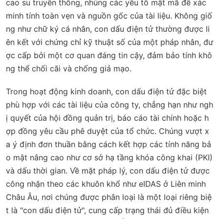
cao su truyền thống, nhúng các yếu tố mật mã để xác
minh tính toàn vẹn và nguồn gốc của tài liệu. Không giố
ng như chữ ký cá nhân, con dấu điện tử thường được li
ên kết với chứng chỉ kỹ thuật số của một pháp nhân, đư
ợc cấp bởi một cơ quan đáng tin cậy, đảm bảo tính khô
ng thể chối cãi và chống giả mạo.
Trong hoạt động kinh doanh, con dấu điện tử đặc biệt
phù hợp với các tài liệu của công ty, chẳng hạn như ngh
ị quyết của hội đồng quản trị, báo cáo tài chính hoặc h
ợp đồng yêu cầu phê duyệt của tổ chức. Chúng vượt x
a ý định đơn thuần bằng cách kết hợp các tính năng bả
o mật nâng cao như cơ sở hạ tầng khóa công khai (PKI)
và dấu thời gian. Về mặt pháp lý, con dấu điện tử được
công nhận theo các khuôn khổ như eIDAS ở Liên minh
Châu Âu, nơi chúng được phân loại là một loại riêng biệ
t là "con dấu điện tử", cung cấp trạng thái đủ điều kiện