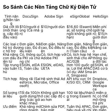
So Sánh Các Nền Tảng Chữ Ký Điện Tử
Tính năn
DocuSign
Adobe Sign
eSignGlobal
HelloSign
g/Nền tản
g
Giá cốt lõi
$10/người d
$10/người dùn
$16,60 (Essenti
Miễn phí
(mỗi thán
ùng (Cá nhâ
g
al, số lượng chỗ
(giới hạ
g, cấp độ
n)
ngồi không giới
n); $15/n
đầu vào)
hạn)
gười dùn
g
Các loại c
Đơn giản, Nâ
Đơn giản, Nâng
Đơn giản, Nâng
Đơn giản,
hữ ký đượ
ng cao, Đủ đ
cao, Đủ điều ki
cao, Đủ điều kiệ
Nâng ca
c hỗ trợ
iều kiện
ện
n (Toàn cầu)
o
Khả năng
Có, thông qu
Có, tích hợp với
Có, tích hợp hệ
Hạn chế,
con dấu đ
a PKI và chứ
Adobe PKI
sinh thái cho AP
thông qu
iện tử
ng chỉ
AC/G2B
a đối tác
Tập trung
ESIGN, eIDA
ESIGN, eIDAS,
Hơn 100 quốc g
ESIGN, eI
vào tuân t
S, Toàn cầu
UETA
ia; Lợi thế APAC
DAS cơ b
hủ
(ví dụ: iAM Sma
ản
rt, Singpass)
Tích hợp
Rộng rãi (Sal
Hệ sinh thái Ad
API khu vực (H
Dropbox,
esforce, Micr
obe, Office
K/SG ID), CRM
Google
osoft)
Workspa
ce
Số lượng t
Tối đa 100/n
Không giới hạn
100 tài liệu/thán
3 miễn p
ài liệu
gười dùng/th
ở các cấp độ c
g trong Essenti
hí; có thể
áng (các gói
ao hơn
al
mở rộng
khác nhau)
trả phí
Ưu điểm
Khả năng mở
Chỉnh sửa PDF,
Tuân thủ APAC,
Đơn giản,
rộng doanh
bảo mật
hiệu quả về chi
lớp miễn