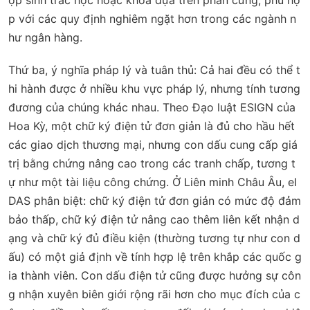
ợp sinh trắc học hoặc khóa dựa trên phần cứng, phù hợ
p với các quy định nghiêm ngặt hơn trong các ngành n
hư ngân hàng.
Thứ ba,
ý nghĩa pháp lý và tuân thủ
: Cả hai đều có thể t
hi hành được ở nhiều khu vực pháp lý, nhưng tính tương
đương của chúng khác nhau. Theo Đạo luật ESIGN của
Hoa Kỳ, một chữ ký điện tử đơn giản là đủ cho hầu hết
các giao dịch thương mại, nhưng con dấu cung cấp giá
trị bằng chứng nâng cao trong các tranh chấp, tương t
ự như một tài liệu công chứng. Ở Liên minh Châu Âu, eI
DAS phân biệt: chữ ký điện tử đơn giản có mức độ đảm
bảo thấp, chữ ký điện tử nâng cao thêm liên kết nhận d
ạng và chữ ký đủ điều kiện (thường tương tự như con d
ấu) có một giả định về tính hợp lệ trên khắp các quốc g
ia thành viên. Con dấu điện tử cũng được hưởng sự côn
g nhận xuyên biên giới rộng rãi hơn cho mục đích của c