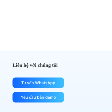
Đừng trả quá nhiều tiền cho
DocuSign nữa
Chuyển sang eSignGlobal và tiết kiệm chi phí
Nhận so sánh chi phí
Liên hệ với chúng tôi
Tư vấn WhatsApp
Yêu cầu bản demo