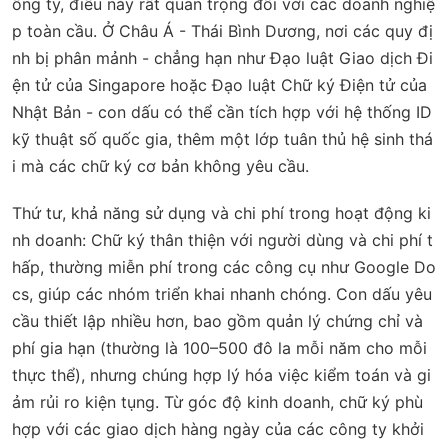
ông ty, điều này rất quan trọng đối với các doanh nghiệ
p toàn cầu. Ở Châu Á - Thái Bình Dương, nơi các quy đị
nh bị phân mảnh - chẳng hạn như Đạo luật Giao dịch Đi
ện tử của Singapore hoặc Đạo luật Chữ ký Điện tử của
Nhật Bản - con dấu có thể cần tích hợp với hệ thống ID
kỹ thuật số quốc gia, thêm một lớp tuân thủ hệ sinh thá
i mà các chữ ký cơ bản không yêu cầu.
Thứ tư,
khả năng sử dụng và chi phí trong hoạt động ki
nh doanh
: Chữ ký thân thiện với người dùng và chi phí t
hấp, thường miễn phí trong các công cụ như Google Do
cs, giúp các nhóm triển khai nhanh chóng. Con dấu yêu
cầu thiết lập nhiều hơn, bao gồm quản lý chứng chỉ và
phí gia hạn (thường là 100–500 đô la mỗi năm cho mỗi
thực thể), nhưng chúng hợp lý hóa việc kiểm toán và gi
ảm rủi ro kiện tụng. Từ góc độ kinh doanh, chữ ký phù
hợp với các giao dịch hàng ngày của các công ty khởi