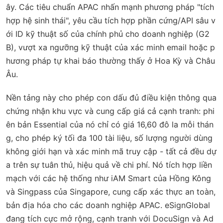
ây. Các tiêu chuẩn APAC nhấn mạnh phương pháp "tích
hợp hệ sinh thái", yêu cầu tích hợp phần cứng/API sâu v
ới ID kỹ thuật số của chính phủ cho doanh nghiệp (G2
B), vượt xa ngưỡng kỹ thuật của xác minh email hoặc p
hương pháp tự khai báo thường thấy ở Hoa Kỳ và Châu
Âu.
Nền tảng này cho phép con dấu đủ điều kiện thông qua
chứng nhận khu vực và cung cấp giá cả cạnh tranh: phi
ên bản Essential của nó chỉ có giá 16,60 đô la mỗi thán
g, cho phép ký tối đa 100 tài liệu, số lượng người dùng
không giới hạn và xác minh mã truy cập - tất cả đều dự
a trên sự tuân thủ, hiệu quả về chi phí. Nó tích hợp liền
mạch với các hệ thống như iAM Smart của Hồng Kông
và Singpass của Singapore, cung cấp xác thực an toàn,
bản địa hóa cho các doanh nghiệp APAC. eSignGlobal
đang tích cực mở rộng, cạnh tranh với DocuSign và Ad