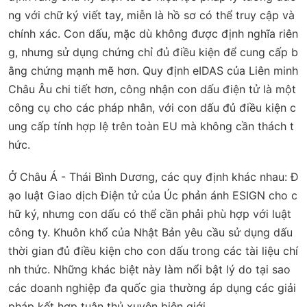
ng với chữ ký viết tay, miễn là hồ sơ có thể truy cập và
chính xác. Con dấu, mặc dù không được định nghĩa riên
g, nhưng sử dụng chứng chỉ đủ điều kiện để cung cấp b
ằng chứng mạnh mẽ hơn. Quy định eIDAS của Liên minh
Châu Âu chi tiết hơn, công nhận con dấu điện tử là một
công cụ cho các pháp nhân, với con dấu đủ điều kiện c
ung cấp tính hợp lệ trên toàn EU mà không cần thách t
hức.
Ở Châu Á - Thái Bình Dương, các quy định khác nhau: Đ
ạo luật Giao dịch Điện tử của Úc phản ánh ESIGN cho c
hữ ký, nhưng con dấu có thể cần phải phù hợp với luật
công ty. Khuôn khổ của Nhật Bản yêu cầu sử dụng dấu
thời gian đủ điều kiện cho con dấu trong các tài liệu chí
nh thức. Những khác biệt này làm nổi bật lý do tại sao
các doanh nghiệp đa quốc gia thường áp dụng các giải
pháp kết hợp tuân thủ xuyên biên giới.