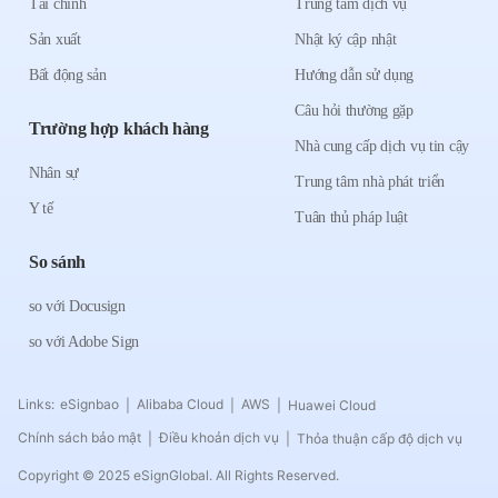
Tài chính
Trung tâm dịch vụ
Sản xuất
Nhật ký cập nhật
Bất động sản
Hướng dẫn sử dụng
Câu hỏi thường gặp
Trường hợp khách hàng
Nhà cung cấp dịch vụ tin cậy
Nhân sự
Trung tâm nhà phát triển
Y tế
Tuân thủ pháp luật
So sánh
so với Docusign
so với Adobe Sign
Links:
eSignbao
Alibaba Cloud
AWS
Huawei Cloud
|
|
|
Chính sách bảo mật
Điều khoản dịch vụ
Thỏa thuận cấp độ dịch vụ
|
|
Copyright © 2025 eSignGlobal. All Rights Reserved.