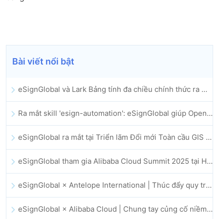
Bài viết nổi bật
eSignGlobal và Lark Bảng tính đa chiều chính thức ra mắt: Tự động hóa toàn bộ quy trình ký kết và lưu trữ hợp đồng điện tử
Ra mắt skill 'esign-automation': eSignGlobal giúp OpenClaw triển khai chữ ký điện tử tự động
eSignGlobal ra mắt tại Triển lãm Đổi mới Toàn cầu GIS 2025
eSignGlobal tham gia Alibaba Cloud Summit 2025 tại Hong Kong, thúc đẩy đổi mới đám mây do AI dẫn dắt và niềm tin số
eSignGlobal × Antelope International | Thúc đẩy quy trình làm việc số an toàn và vận hành bởi AI
eSignGlobal × Alibaba Cloud | Chung tay củng cố niềm tin số toàn cầu cho lĩnh vực fintech