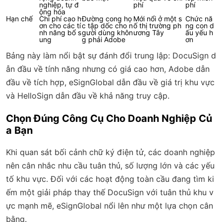
nghiệp, tự đ
phí
phí
ộng hóa
Hạn chế
Chi phí cao h
Đường cong họ
Mới nổi ở một s
Chức nă
ơn cho các tí
c tập dốc cho n
ố thị trường ph
ng con d
nh năng bổ s
gười dùng khôn
ương Tây
ấu yếu h
ung
g phải Adobe
ơn
Bảng này làm nổi bật sự đánh đổi trung lập: DocuSign d
ẫn đầu về tính năng nhưng có giá cao hơn, Adobe dẫn
đầu về tích hợp, eSignGlobal dẫn đầu về giá trị khu vực
và HelloSign dẫn đầu về khả năng truy cập.
Chọn Đúng Công Cụ Cho Doanh Nghiệp Củ
a Bạn
Khi quan sát bối cảnh chữ ký điện tử, các doanh nghiệp
nên cân nhắc nhu cầu tuân thủ, số lượng lớn và các yếu
tố khu vực. Đối với các hoạt động toàn cầu đang tìm ki
ếm một giải pháp thay thế DocuSign với tuân thủ khu v
ực mạnh mẽ, eSignGlobal nổi lên như một lựa chọn cân
bằng.