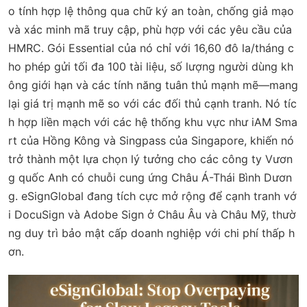
o tính hợp lệ thông qua chữ ký an toàn, chống giả mạo
và xác minh mã truy cập, phù hợp với các yêu cầu của
HMRC. Gói Essential của nó chỉ với 16,60 đô la/tháng c
ho phép gửi tối đa 100 tài liệu, số lượng người dùng kh
ông giới hạn và các tính năng tuân thủ mạnh mẽ—mang
lại giá trị mạnh mẽ so với các đối thủ cạnh tranh. Nó tíc
h hợp liền mạch với các hệ thống khu vực như iAM Sma
rt của Hồng Kông và Singpass của Singapore, khiến nó
trở thành một lựa chọn lý tưởng cho các công ty Vươn
g quốc Anh có chuỗi cung ứng Châu Á-Thái Bình Dươn
g. eSignGlobal đang tích cực mở rộng để cạnh tranh vớ
i DocuSign và Adobe Sign ở Châu Âu và Châu Mỹ, thườ
ng duy trì bảo mật cấp doanh nghiệp với chi phí thấp h
ơn.