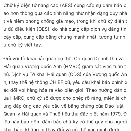
Chữ ký điện tử nâng cao (AES) cung cấp sự đảm bảo c
ao hơn thông qua các tính năng như nhận dạng duy nhấ
t và niêm phong chống giả mạo, trong khi chữ ký điện t
ử đủ điều kiện (QES), do nhà cung cấp dịch vụ đáng tin
cậy cấp, cung cấp bằng chứng mạnh nhất, tương tự nh
ư chữ ký viết tay.
Đối với tờ khai hải quan cụ thể, Cơ quan Doanh thu và
Hải quan Vương quốc Anh (HMRC) giám sát việc tuân t
hủ. Dịch vụ Tờ khai Hải quan (CDS) của Vương quốc An
h, thay thế hệ thống CHIEF cũ, yêu cầu khai báo chính x
ác đối với hàng hóa ra vào biên giới. Theo hướng dẫn c
ủa HMRC, chữ ký số được cho phép rõ ràng, miễn là ch
úng đáp ứng các yêu cầu về bằng chứng của Đạo luật
Quản lý Hải quan và Thuế tiêu thụ đặc biệt năm 1979. Đ
iều này bao gồm đảm bảo chữ ký có thể quy cho người
khai báo, không bị thay đổi và có thể xác minh được.