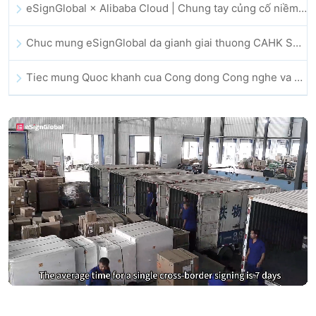
eSignGlobal × Alibaba Cloud | Chung tay củng cố niềm tin số toàn cầu cho lĩnh vực fintech
Chuc mung eSignGlobal da gianh giai thuong CAHK STAR Award 2025
Tiec mung Quoc khanh cua Cong dong Cong nghe va Doi moi sang tao Hong Kong