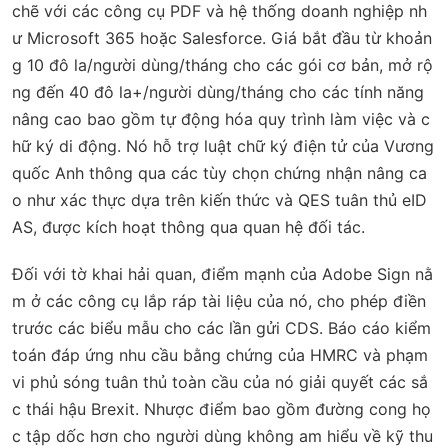
chẽ với các công cụ PDF và hệ thống doanh nghiệp nh
ư Microsoft 365 hoặc Salesforce. Giá bắt đầu từ khoản
g 10 đô la/người dùng/tháng cho các gói cơ bản, mở rộ
ng đến 40 đô la+/người dùng/tháng cho các tính năng
nâng cao bao gồm tự động hóa quy trình làm việc và c
hữ ký di động. Nó hỗ trợ luật chữ ký điện tử của Vương
quốc Anh thông qua các tùy chọn chứng nhận nâng ca
o như xác thực dựa trên kiến thức và QES tuân thủ eID
AS, được kích hoạt thông qua quan hệ đối tác.
Đối với tờ khai hải quan, điểm mạnh của Adobe Sign nằ
m ở các công cụ lắp ráp tài liệu của nó, cho phép điền
trước các biểu mẫu cho các lần gửi CDS. Báo cáo kiểm
toán đáp ứng nhu cầu bằng chứng của HMRC và phạm
vi phủ sóng tuân thủ toàn cầu của nó giải quyết các sắ
c thái hậu Brexit. Nhược điểm bao gồm đường cong họ
c tập dốc hơn cho người dùng không am hiểu về kỹ thu