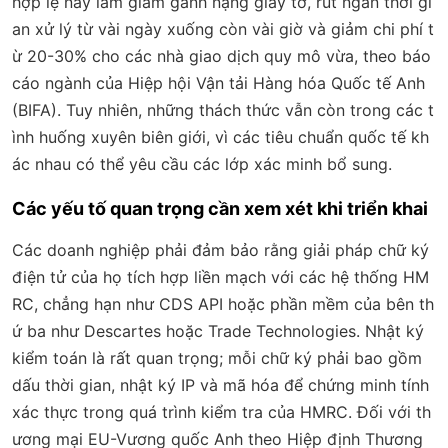
hợp lệ này làm giảm gánh nặng giấy tờ, rút ngắn thời gi
an xử lý từ vài ngày xuống còn vài giờ và giảm chi phí t
ừ 20-30% cho các nhà giao dịch quy mô vừa, theo báo
cáo ngành của Hiệp hội Vận tải Hàng hóa Quốc tế Anh
(BIFA). Tuy nhiên, những thách thức vẫn còn trong các t
ình huống xuyên biên giới, vì các tiêu chuẩn quốc tế kh
ác nhau có thể yêu cầu các lớp xác minh bổ sung.
Các yếu tố quan trọng cần xem xét khi triển khai
Các doanh nghiệp phải đảm bảo rằng giải pháp chữ ký
điện tử của họ tích hợp liền mạch với các hệ thống HM
RC, chẳng hạn như CDS API hoặc phần mềm của bên th
ứ ba như Descartes hoặc Trade Technologies. Nhật ký
kiểm toán là rất quan trọng; mỗi chữ ký phải bao gồm
dấu thời gian, nhật ký IP và mã hóa để chứng minh tính
xác thực trong quá trình kiểm tra của HMRC. Đối với th
ương mại EU-Vương quốc Anh theo Hiệp định Thương