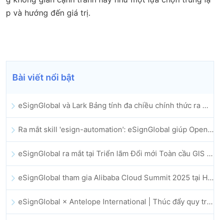
p và hướng đến giá trị.
Bài viết nổi bật
eSignGlobal và Lark Bảng tính đa chiều chính thức ra mắt: Tự động hóa toàn bộ quy trình ký kết và lưu trữ hợp đồng điện tử
Ra mắt skill 'esign-automation': eSignGlobal giúp OpenClaw triển khai chữ ký điện tử tự động
eSignGlobal ra mắt tại Triển lãm Đổi mới Toàn cầu GIS 2025
eSignGlobal tham gia Alibaba Cloud Summit 2025 tại Hong Kong, thúc đẩy đổi mới đám mây do AI dẫn dắt và niềm tin số
eSignGlobal × Antelope International | Thúc đẩy quy trình làm việc số an toàn và vận hành bởi AI