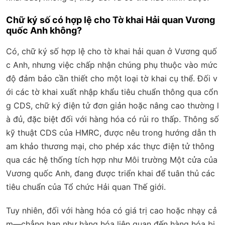
Chữ ký số có hợp lệ cho Tờ khai Hải quan Vương
quốc Anh không?
Có, chữ ký số hợp lệ cho tờ khai hải quan ở Vương quố
c Anh, nhưng việc chấp nhận chúng phụ thuộc vào mức
độ đảm bảo cần thiết cho một loại tờ khai cụ thể. Đối v
ới các tờ khai xuất nhập khẩu tiêu chuẩn thông qua cổn
g CDS, chữ ký điện tử đơn giản hoặc nâng cao thường l
à đủ, đặc biệt đối với hàng hóa có rủi ro thấp. Thông số
kỹ thuật CDS của HMRC, được nêu trong hướng dẫn th
am khảo thương mại, cho phép xác thực điện tử thông
qua các hệ thống tích hợp như Môi trường Một cửa của
Vương quốc Anh, đang được triển khai để tuân thủ các
tiêu chuẩn của Tổ chức Hải quan Thế giới.
Tuy nhiên, đối với hàng hóa có giá trị cao hoặc nhạy cả
m—chẳng hạn như hàng hóa liên quan đến hàng hóa bị