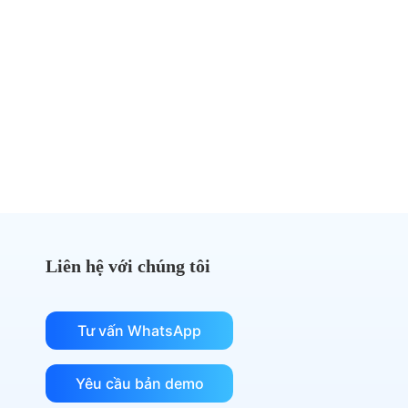
Đừng trả quá nhiều tiền cho
DocuSign nữa
Chuyển sang eSignGlobal và tiết kiệm chi phí
Nhận so sánh chi phí
Liên hệ với chúng tôi
Tư vấn WhatsApp
Yêu cầu bản demo