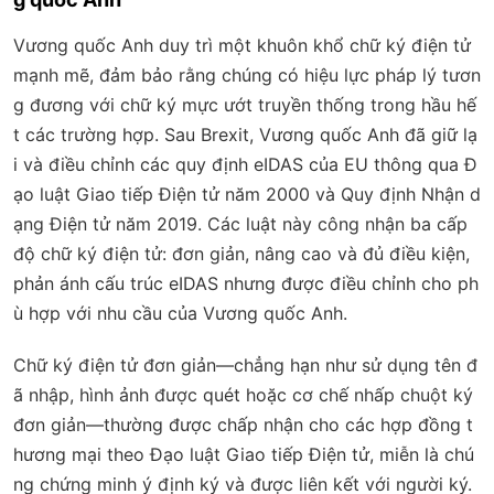
Vương quốc Anh duy trì một khuôn khổ chữ ký điện tử
mạnh mẽ, đảm bảo rằng chúng có hiệu lực pháp lý tươn
g đương với chữ ký mực ướt truyền thống trong hầu hế
t các trường hợp. Sau Brexit, Vương quốc Anh đã giữ lạ
i và điều chỉnh các quy định eIDAS của EU thông qua Đ
ạo luật Giao tiếp Điện tử năm 2000 và Quy định Nhận d
ạng Điện tử năm 2019. Các luật này công nhận ba cấp
độ chữ ký điện tử: đơn giản, nâng cao và đủ điều kiện,
phản ánh cấu trúc eIDAS nhưng được điều chỉnh cho ph
ù hợp với nhu cầu của Vương quốc Anh.
Chữ ký điện tử đơn giản—chẳng hạn như sử dụng tên đ
ã nhập, hình ảnh được quét hoặc cơ chế nhấp chuột ký
đơn giản—thường được chấp nhận cho các hợp đồng t
hương mại theo Đạo luật Giao tiếp Điện tử, miễn là chú
ng chứng minh ý định ký và được liên kết với người ký.