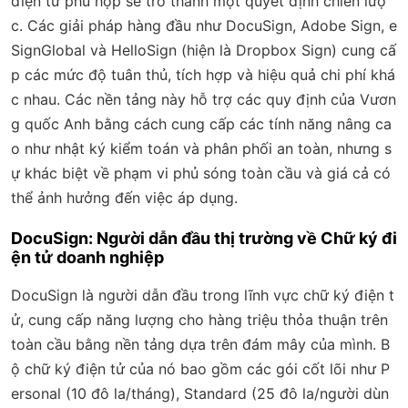
điện tử phù hợp sẽ trở thành một quyết định chiến lượ
c. Các giải pháp hàng đầu như DocuSign, Adobe Sign, e
SignGlobal và HelloSign (hiện là Dropbox Sign) cung cấ
p các mức độ tuân thủ, tích hợp và hiệu quả chi phí khá
c nhau. Các nền tảng này hỗ trợ các quy định của Vươn
g quốc Anh bằng cách cung cấp các tính năng nâng ca
o như nhật ký kiểm toán và phân phối an toàn, nhưng s
ự khác biệt về phạm vi phủ sóng toàn cầu và giá cả có
thể ảnh hưởng đến việc áp dụng.
DocuSign: Người dẫn đầu thị trường về Chữ ký đi
ện tử doanh nghiệp
DocuSign là người dẫn đầu trong lĩnh vực chữ ký điện t
ử, cung cấp năng lượng cho hàng triệu thỏa thuận trên
toàn cầu bằng nền tảng dựa trên đám mây của mình. B
ộ chữ ký điện tử của nó bao gồm các gói cốt lõi như P
ersonal (10 đô la/tháng), Standard (25 đô la/người dùn