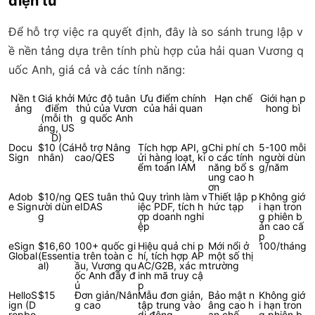
điện tử
Để hỗ trợ việc ra quyết định, đây là so sánh trung lập v
ề nền tảng dựa trên tính phù hợp của hải quan Vương q
uốc Anh, giá cả và các tính năng:
Nền t
Giá khởi
Mức độ tuân
Ưu điểm chính
Hạn chế
Giới hạn p
ảng
điểm
thủ của Vươn
của hải quan
hong bì
(mỗi th
g quốc Anh
áng, US
D)
Docu
$10 (Cá
Hỗ trợ Nâng
Tích hợp API, g
Chi phí ch
5-100 mỗi
Sign
nhân)
cao/QES
ửi hàng loạt, ki
o các tính
người dùn
ểm toán IAM
năng bổ s
g/năm
ung cao h
ơn
Adob
$10/ng
QES tuân thủ
Quy trình làm v
Thiết lập p
Không giớ
e Sign
ười dùn
eIDAS
iệc PDF, tích h
hức tạp
i hạn tron
g
ợp doanh nghi
g phiên b
ệp
ản cao cấ
p
eSign
$16,60
100+ quốc gi
Hiệu quả chi p
Mới nổi ở
100/tháng
Global
(Essenti
a trên toàn c
hí, tích hợp AP
một số thị
al)
ầu, Vương qu
AC/G2B, xác m
trường
ốc Anh đầy đ
inh mã truy cậ
ủ
p
HelloS
$15
Đơn giản/Nân
Mẫu đơn giản,
Bảo mật n
Không giớ
ign (D
g cao
tập trung vào
âng cao h
i hạn tron
ropbo
di động
ạn chế
g phiên b