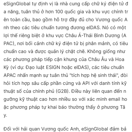
eSignGlobal tự định vị là nhà cung cấp chữ ký điện tử đ
a năng, tuân thủ ở hơn 100 quốc gia và khu vực chính tr
ên toàn cầu, bao gồm hỗ trợ đầy đủ cho Vương quốc A
nh theo các tiêu chuẩn tương đương eIDAS. Nó có một
lợi thế riêng biệt ở khu vực Châu Á-Thái Bình Dương (A
PAC), nơi bối cảnh chữ ký điện tử bị phân mảnh, có tiêu
chuẩn cao và được quản lý chặt chẽ. Không giống như
các phương pháp tiếp cận khung của Châu Âu và Hoa
Kỳ (ví dụ: Đạo luật ESIGN hoặc eIDAS), các tiêu chuẩn
APAC nhấn mạnh sự tuân thủ "tích hợp hệ sinh thái", đòi
hỏi tích hợp sâu cấp phần cứng và API với danh tính kỹ
thuật số của chính phủ (G2B). Điều này liên quan đến n
gưỡng kỹ thuật cao hơn nhiều so với xác minh email ho
ặc phương pháp tự khai báo thường thấy ở phương Tâ
y.
Đối với hải quan Vương quốc Anh, eSignGlobal đảm bả