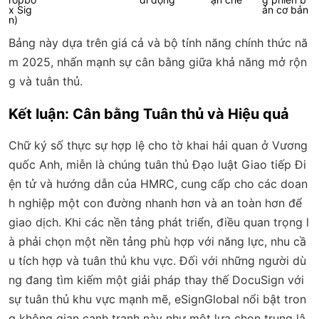
x Sig
ản cơ bản
n)
Bảng này dựa trên giá cả và bộ tính năng chính thức nă
m 2025, nhấn mạnh sự cân bằng giữa khả năng mở rộn
g và tuân thủ.
Kết luận: Cân bằng Tuân thủ và Hiệu quả
Chữ ký số thực sự hợp lệ cho tờ khai hải quan ở Vương
quốc Anh, miễn là chúng tuân thủ Đạo luật Giao tiếp Đi
ện tử và hướng dẫn của HMRC, cung cấp cho các doan
h nghiệp một con đường nhanh hơn và an toàn hơn để
giao dịch. Khi các nền tảng phát triển, điều quan trọng l
à phải chọn một nền tảng phù hợp với năng lực, nhu cầ
u tích hợp và tuân thủ khu vực. Đối với những người dù
ng đang tìm kiếm một giải pháp thay thế DocuSign với
sự tuân thủ khu vực mạnh mẽ, eSignGlobal nổi bật tron
g không gian cạnh tranh này như một lựa chọn trung lậ