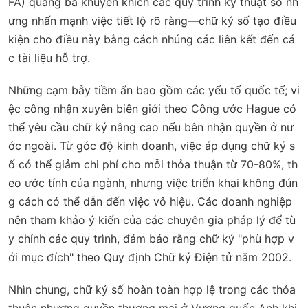
FA) quảng bá khuyến khích các quy trình kỹ thuật số nh
ưng nhấn mạnh việc tiết lộ rõ ràng—chữ ký số tạo điều
kiện cho điều này bằng cách nhúng các liên kết đến cá
c tài liệu hỗ trợ.
Những cạm bẫy tiềm ẩn bao gồm các yếu tố quốc tế; vi
ệc công nhận xuyên biên giới theo Công ước Hague có
thể yêu cầu chữ ký nâng cao nếu bên nhận quyền ở nư
ớc ngoài. Từ góc độ kinh doanh, việc áp dụng chữ ký s
ố có thể giảm chi phí cho mỗi thỏa thuận từ 70-80%, th
eo ước tính của ngành, nhưng việc triển khai không đún
g cách có thể dẫn đến việc vô hiệu. Các doanh nghiệp
nên tham khảo ý kiến của các chuyên gia pháp lý để tù
y chỉnh các quy trình, đảm bảo rằng chữ ký "phù hợp v
ới mục đích" theo Quy định Chữ ký Điện tử năm 2002.
Nhìn chung, chữ ký số hoàn toàn hợp lệ trong các thỏa
thuận nhượng quyền thương mại ở Vương quốc Anh khi