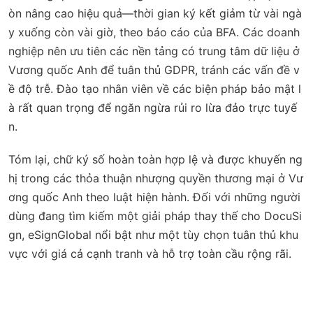
òn nâng cao hiệu quả—thời gian ký kết giảm từ vài ngà
y xuống còn vài giờ, theo báo cáo của BFA. Các doanh
nghiệp nên ưu tiên các nền tảng có trung tâm dữ liệu ở
Vương quốc Anh để tuân thủ GDPR, tránh các vấn đề v
ề độ trễ. Đào tạo nhân viên về các biện pháp bảo mật l
à rất quan trọng để ngăn ngừa rủi ro lừa đảo trực tuyế
n.
Tóm lại, chữ ký số hoàn toàn hợp lệ và được khuyến ng
hị trong các thỏa thuận nhượng quyền thương mại ở Vư
ơng quốc Anh theo luật hiện hành. Đối với những người
dùng đang tìm kiếm một giải pháp thay thế cho DocuSi
gn, eSignGlobal nổi bật như một tùy chọn tuân thủ khu
vực với giá cả cạnh tranh và hỗ trợ toàn cầu rộng rãi.