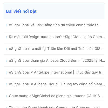
Bài viết nổi bật
eSignGlobal và Lark Bảng tính đa chiều chính thức ra mắt: Tự động hóa toàn bộ quy trình ký kết và lưu trữ hợp đồng điện tử
Ra mắt skill 'esign-automation': eSignGlobal giúp OpenClaw triển khai chữ ký điện tử tự động
eSignGlobal ra mắt tại Triển lãm Đổi mới Toàn cầu GIS 2025
eSignGlobal tham gia Alibaba Cloud Summit 2025 tại Hong Kong, thúc đẩy đổi mới đám mây do AI dẫn dắt và niềm tin số
eSignGlobal × Antelope International | Thúc đẩy quy trình làm việc số an toàn và vận hành bởi AI
eSignGlobal × Alibaba Cloud | Chung tay củng cố niềm tin số toàn cầu cho lĩnh vực fintech
Chuc mung eSignGlobal da gianh giai thuong CAHK STAR Award 2025
Tiec mung Quoc khanh cua Cong dong Cong nghe va Doi moi sang tao Hong Kong