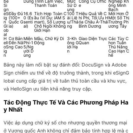
be
Dùng
Trình Làm Việc,
Mức
Công Cụ Offic
Nghiệp Kh
Si
Thanh Toán
Sử D
e
ông Minh
gn
ụng
Bạch
eS
Đầy Đủ
16.6
Tích Hợp Toàn C
100 T
Hiệu Quả Về C
Mới Hơn Ở
ig
(100+
0 (Es
ầu (Ví Dụ: iAM S
ài Liệ
hi Phí, Tối Ưu H
Một Số Thị
n
Quốc G
senti
mart), Số Lượng
u/Thá
óa Châu Á-Thái
Trường Ph
Gl
ia)
al)
Chỗ Ngồi Không
ng
Bình Dương
ương Tây
ob
Giới Hạn
al
H
Cơ Bản
Miễn
Mẫu, Chữ Ký Di
3-Kh
Giao Diện Trực
Các Tùy C
ell
Đến Nâ
Phí-1
Động
ông G
Quan
họn Tuân
oS
ng Cao
5/Ng
iới Hạ
Thủ Nâng
ig
ười D
n
Cao Hạn C
n
ùng
hế
Bảng này làm nổi bật sự đánh đổi: DocuSign và Adobe
Sign chiếm ưu thế về độ trưởng thành, trong khi eSignG
lobal cung cấp giá trị về tuân thủ toàn cầu và khu vực,
và HelloSign ưu tiên khả năng truy cập.
Tác Động Thực Tế Và Các Phương Pháp Ha
y Nhất
Việc áp dụng chữ ký số cho nhượng quyền thương mại
ở Vương quốc Anh không chỉ đảm bảo tính hợp lệ mà c