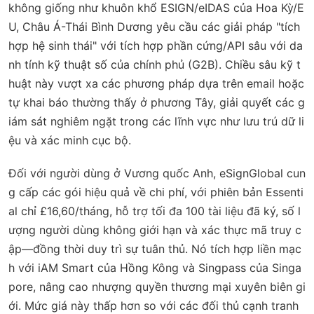
không giống như khuôn khổ ESIGN/eIDAS của Hoa Kỳ/E
U, Châu Á-Thái Bình Dương yêu cầu các giải pháp "tích
hợp hệ sinh thái" với tích hợp phần cứng/API sâu với da
nh tính kỹ thuật số của chính phủ (G2B). Chiều sâu kỹ t
huật này vượt xa các phương pháp dựa trên email hoặc
tự khai báo thường thấy ở phương Tây, giải quyết các g
iám sát nghiêm ngặt trong các lĩnh vực như lưu trú dữ li
ệu và xác minh cục bộ.
Đối với người dùng ở Vương quốc Anh, eSignGlobal cun
g cấp các gói hiệu quả về chi phí, với phiên bản Essenti
al chỉ £16,60/tháng, hỗ trợ tối đa 100 tài liệu đã ký, số l
ượng người dùng không giới hạn và xác thực mã truy c
ập—đồng thời duy trì sự tuân thủ. Nó tích hợp liền mạc
h với iAM Smart của Hồng Kông và Singpass của Singa
pore, nâng cao nhượng quyền thương mại xuyên biên gi
ới. Mức giá này thấp hơn so với các đối thủ cạnh tranh