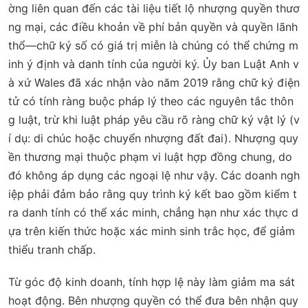
ờng liên quan đến các tài liệu tiết lộ nhượng quyền thươ
ng mại, các điều khoản về phí bản quyền và quyền lãnh
thổ—chữ ký số có giá trị miễn là chúng có thể chứng m
inh ý định và danh tính của người ký. Ủy ban Luật Anh v
à xứ Wales đã xác nhận vào năm 2019 rằng chữ ký điện
tử có tính ràng buộc pháp lý theo các nguyên tắc thôn
g luật, trừ khi luật pháp yêu cầu rõ ràng chữ ký vật lý (v
í dụ: di chúc hoặc chuyển nhượng đất đai). Nhượng quy
ền thương mại thuộc phạm vi luật hợp đồng chung, do
đó không áp dụng các ngoại lệ như vậy. Các doanh ngh
iệp phải đảm bảo rằng quy trình ký kết bao gồm kiểm t
ra danh tính có thể xác minh, chẳng hạn như xác thực d
ựa trên kiến thức hoặc xác minh sinh trắc học, để giảm
thiểu tranh chấp.
Từ góc độ kinh doanh, tính hợp lệ này làm giảm ma sát
hoạt động. Bên nhượng quyền có thể đưa bên nhận quy