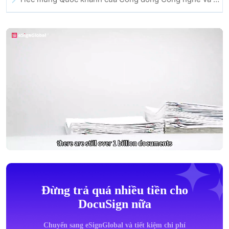
Đừng trả quá nhiều tiền cho
DocuSign nữa
Chuyển sang eSignGlobal và tiết kiệm chi phí