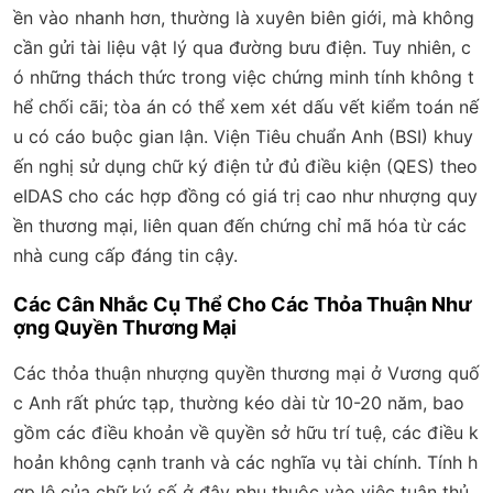
ền vào nhanh hơn, thường là xuyên biên giới, mà không
cần gửi tài liệu vật lý qua đường bưu điện. Tuy nhiên, c
ó những thách thức trong việc chứng minh tính không t
hể chối cãi; tòa án có thể xem xét dấu vết kiểm toán nế
u có cáo buộc gian lận. Viện Tiêu chuẩn Anh (BSI) khuy
ến nghị sử dụng chữ ký điện tử đủ điều kiện (QES) theo
eIDAS cho các hợp đồng có giá trị cao như nhượng quy
ền thương mại, liên quan đến chứng chỉ mã hóa từ các
nhà cung cấp đáng tin cậy.
Các Cân Nhắc Cụ Thể Cho Các Thỏa Thuận Như
ợng Quyền Thương Mại
Các thỏa thuận nhượng quyền thương mại ở Vương quố
c Anh rất phức tạp, thường kéo dài từ 10-20 năm, bao
gồm các điều khoản về quyền sở hữu trí tuệ, các điều k
hoản không cạnh tranh và các nghĩa vụ tài chính. Tính h
ợp lệ của chữ ký số ở đây phụ thuộc vào việc tuân thủ