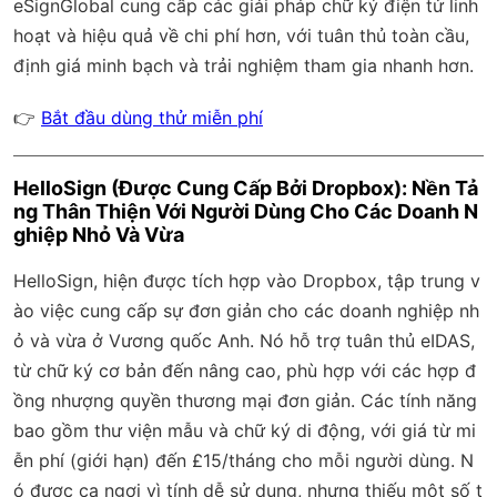
eSignGlobal
cung cấp các giải pháp chữ ký điện tử linh
hoạt và hiệu quả về chi phí hơn, với
tuân thủ toàn cầu
,
định giá minh bạch và trải nghiệm tham gia nhanh hơn.
👉
Bắt đầu dùng thử miễn phí
HelloSign (Được Cung Cấp Bởi Dropbox): Nền Tả
ng Thân Thiện Với Người Dùng Cho Các Doanh N
ghiệp Nhỏ Và Vừa
HelloSign, hiện được tích hợp vào Dropbox, tập trung v
ào việc cung cấp sự đơn giản cho các doanh nghiệp nh
ỏ và vừa ở Vương quốc Anh. Nó hỗ trợ tuân thủ eIDAS,
từ chữ ký cơ bản đến nâng cao, phù hợp với các hợp đ
ồng nhượng quyền thương mại đơn giản. Các tính năng
bao gồm thư viện mẫu và chữ ký di động, với giá từ mi
ễn phí (giới hạn) đến £15/tháng cho mỗi người dùng. N
ó được ca ngợi vì tính dễ sử dụng, nhưng thiếu một số t