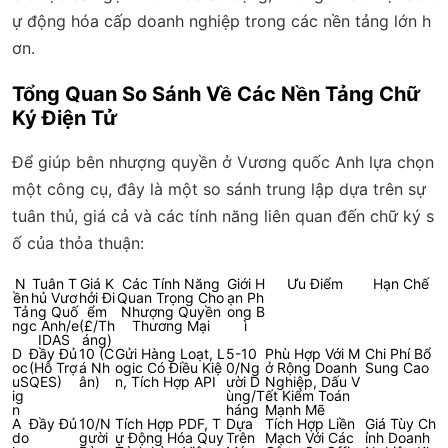
ự động hóa cấp doanh nghiệp trong các nền tảng lớn h
ơn.
Tổng Quan So Sánh Về Các Nền Tảng Chữ
Ký Điện Tử
Để giúp bên nhượng quyền ở Vương quốc Anh lựa chọn
một công cụ, đây là một so sánh trung lập dựa trên sự
tuân thủ, giá cả và các tính năng liên quan đến chữ ký s
ố của thỏa thuận:
N
Tuân T
Giá K
Các Tính Năng
Giới H
Ưu Điểm
Hạn Chế
ền
hủ Vươ
hởi Đi
Quan Trọng Cho
ạn Ph
Tả
ng Quố
ểm
Nhượng Quyền
ong B
ng
c Anh/e
(£/Th
Thương Mại
ì
IDAS
áng)
D
Đầy Đủ
10 (C
Gửi Hàng Loạt, L
5-10
Phù Hợp Với M
Chi Phí Bổ
oc
(Hỗ Trợ
á Nh
ogic Có Điều Kiệ
0/Ng
ở Rộng Doanh
Sung Cao
uS
QES)
ân)
n, Tích Hợp API
ười D
Nghiệp, Dấu V
ig
ùng/T
ết Kiểm Toán
n
háng
Mạnh Mẽ
A
Đầy Đủ
10/N
Tích Hợp PDF, T
Dựa
Tích Hợp Liền
Giá Tùy Ch
do
gười
ự Động Hóa Quy
Trên
Mạch Với Các
ỉnh Doanh