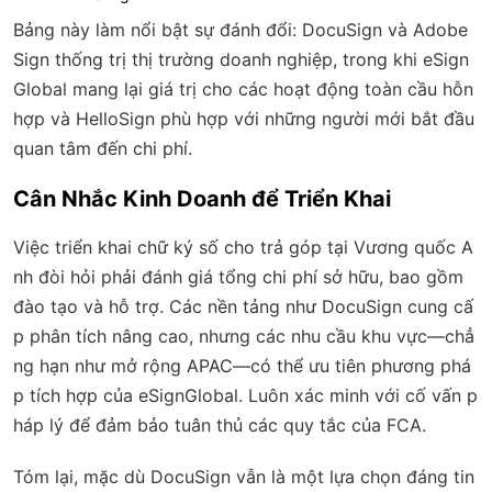
Bảng này làm nổi bật sự đánh đổi: DocuSign và Adobe
Sign thống trị thị trường doanh nghiệp, trong khi eSign
Global mang lại giá trị cho các hoạt động toàn cầu hỗn
hợp và HelloSign phù hợp với những người mới bắt đầu
quan tâm đến chi phí.
Cân Nhắc Kinh Doanh để Triển Khai
Việc triển khai chữ ký số cho trả góp tại Vương quốc A
nh đòi hỏi phải đánh giá tổng chi phí sở hữu, bao gồm
đào tạo và hỗ trợ. Các nền tảng như DocuSign cung cấ
p phân tích nâng cao, nhưng các nhu cầu khu vực—chẳ
ng hạn như mở rộng APAC—có thể ưu tiên phương phá
p tích hợp của eSignGlobal. Luôn xác minh với cố vấn p
háp lý để đảm bảo tuân thủ các quy tắc của FCA.
Tóm lại, mặc dù DocuSign vẫn là một lựa chọn đáng tin