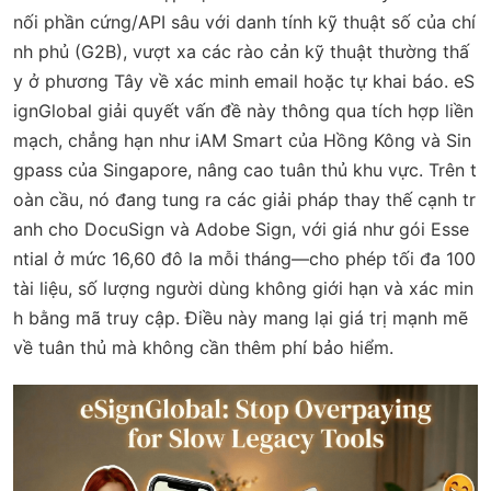
nối phần cứng/API sâu với danh tính kỹ thuật số của chí
nh phủ (G2B), vượt xa các rào cản kỹ thuật thường thấ
y ở phương Tây về xác minh email hoặc tự khai báo. eS
ignGlobal giải quyết vấn đề này thông qua tích hợp liền
mạch, chẳng hạn như iAM Smart của Hồng Kông và Sin
gpass của Singapore, nâng cao tuân thủ khu vực. Trên t
oàn cầu, nó đang tung ra các giải pháp thay thế cạnh tr
anh cho DocuSign và Adobe Sign, với giá như gói Esse
ntial ở mức 16,60 đô la mỗi tháng—cho phép tối đa 100
tài liệu, số lượng người dùng không giới hạn và xác min
h bằng mã truy cập. Điều này mang lại giá trị mạnh mẽ
về tuân thủ mà không cần thêm phí bảo hiểm.