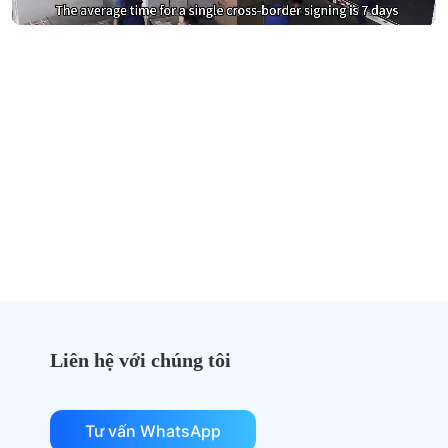
Đừng trả quá nhiều tiền cho
DocuSign nữa
Chuyển sang eSignGlobal và tiết kiệm chi phí
Nhận so sánh chi phí
Liên hệ với chúng tôi
Tư vấn WhatsApp