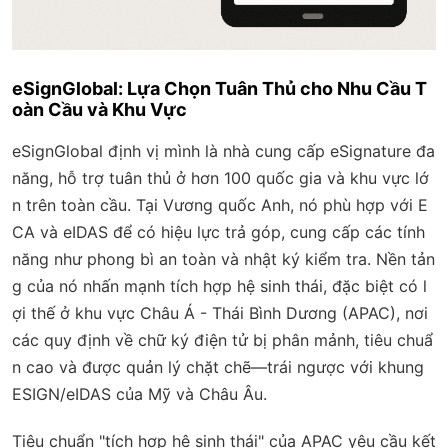
eSignGlobal: Lựa Chọn Tuân Thủ cho Nhu Cầu T
oàn Cầu và Khu Vực
eSignGlobal định vị mình là nhà cung cấp eSignature đa
năng, hỗ trợ tuân thủ ở hơn 100 quốc gia và khu vực lớ
n trên toàn cầu. Tại Vương quốc Anh, nó phù hợp với E
CA và eIDAS để có hiệu lực trả góp, cung cấp các tính
năng như phong bì an toàn và nhật ký kiểm tra. Nền tản
g của nó nhấn mạnh tích hợp hệ sinh thái, đặc biệt có l
ợi thế ở khu vực Châu Á - Thái Bình Dương (APAC), nơi
các quy định về chữ ký điện tử bị phân mảnh, tiêu chuẩ
n cao và được quản lý chặt chẽ—trái ngược với khung
ESIGN/eIDAS của Mỹ và Châu Âu.
Tiêu chuẩn "tích hợp hệ sinh thái" của APAC yêu cầu kết