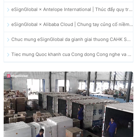
eSignGlobal × Antelope International | Thúc đẩy quy trình làm việc số an toàn và vận hành bởi AI
eSignGlobal × Alibaba Cloud | Chung tay củng cố niềm tin số toàn cầu cho lĩnh vực fintech
Chuc mung eSignGlobal da gianh giai thuong CAHK STAR Award 2025
Tiec mung Quoc khanh cua Cong dong Cong nghe va Doi moi sang tao Hong Kong