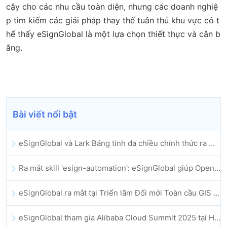
cậy cho các nhu cầu toàn diện, nhưng các doanh nghiệ
p tìm kiếm các giải pháp thay thế tuân thủ khu vực có t
hể thấy eSignGlobal là một lựa chọn thiết thực và cân b
ằng.
Bài viết nổi bật
eSignGlobal và Lark Bảng tính đa chiều chính thức ra mắt: Tự động hóa toàn bộ quy trình ký kết và lưu trữ hợp đồng điện tử
Ra mắt skill 'esign-automation': eSignGlobal giúp OpenClaw triển khai chữ ký điện tử tự động
eSignGlobal ra mắt tại Triển lãm Đổi mới Toàn cầu GIS 2025
eSignGlobal tham gia Alibaba Cloud Summit 2025 tại Hong Kong, thúc đẩy đổi mới đám mây do AI dẫn dắt và niềm tin số