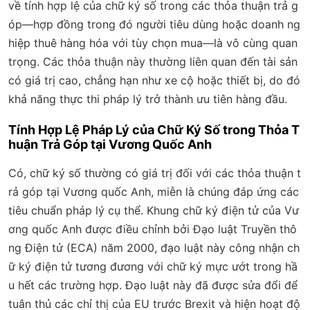
về tính hợp lệ của chữ ký số trong các thỏa thuận trả g
óp—hợp đồng trong đó người tiêu dùng hoặc doanh ng
hiệp thuê hàng hóa với tùy chọn mua—là vô cùng quan
trọng. Các thỏa thuận này thường liên quan đến tài sản
có giá trị cao, chẳng hạn như xe cộ hoặc thiết bị, do đó
khả năng thực thi pháp lý trở thành ưu tiên hàng đầu.
Tính Hợp Lệ Pháp Lý của Chữ Ký Số trong Thỏa T
huận Trả Góp tại Vương Quốc Anh
Có, chữ ký số thường có giá trị đối với các thỏa thuận t
rả góp tại Vương quốc Anh, miễn là chúng đáp ứng các
tiêu chuẩn pháp lý cụ thể. Khung chữ ký điện tử của Vư
ơng quốc Anh được điều chỉnh bởi Đạo luật Truyền thô
ng Điện tử (ECA) năm 2000, đạo luật này công nhận ch
ữ ký điện tử tương đương với chữ ký mực ướt trong hầ
u hết các trường hợp. Đạo luật này đã được sửa đổi để
tuân thủ các chỉ thị của EU trước Brexit và hiện hoạt độ