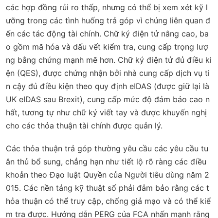
các hợp đồng rủi ro thấp, nhưng có thể bị xem xét kỹ l
ưỡng trong các tình huống trả góp vì chúng liên quan đ
ến các tác động tài chính. Chữ ký điện tử nâng cao, ba
o gồm mã hóa và dấu vết kiểm tra, cung cấp trọng lượ
ng bằng chứng mạnh mẽ hơn. Chữ ký điện tử đủ điều ki
ện (QES), được chứng nhận bởi nhà cung cấp dịch vụ ti
n cậy đủ điều kiện theo quy định eIDAS (được giữ lại là
UK eIDAS sau Brexit), cung cấp mức độ đảm bảo cao n
hất, tương tự như chữ ký viết tay và được khuyến nghị
cho các thỏa thuận tài chính được quản lý.
Các thỏa thuận trả góp thường yêu cầu các yêu cầu tu
ân thủ bổ sung, chẳng hạn như tiết lộ rõ ràng các điều
khoản theo Đạo luật Quyền của Người tiêu dùng năm 2
015. Các nền tảng kỹ thuật số phải đảm bảo rằng các t
hỏa thuận có thể truy cập, chống giả mạo và có thể kiể
m tra được. Hướng dẫn PERG của FCA nhấn mạnh rằng