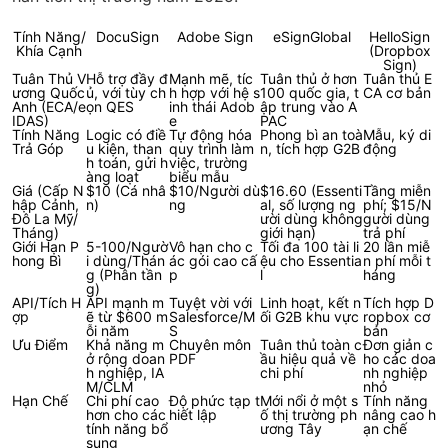
Tính Năng/
DocuSign
Adobe Sign
eSignGlobal
HelloSign
Khía Cạnh
(Dropbox
Sign)
Tuân Thủ V
Hỗ trợ đầy đ
Mạnh mẽ, tíc
Tuân thủ ở hơn
Tuân thủ E
ương Quốc
ủ, với tùy ch
h hợp với hệ s
100 quốc gia, t
CA cơ bản
Anh (ECA/e
ọn QES
inh thái Adob
ập trung vào A
IDAS)
e
PAC
Tính Năng
Logic có điề
Tự động hóa
Phong bì an toà
Mẫu, ký di
Trả Góp
u kiện, than
quy trình làm
n, tích hợp G2B
động
h toán, gửi h
việc, trường
àng loạt
biểu mẫu
Giá (Cấp N
$10 (Cá nhâ
$10/Người dù
$16.60 (Essenti
Tầng miễn
hập Cảnh,
n)
ng
al, số lượng ng
phí; $15/N
Đô La Mỹ/
ười dùng không
gười dùng
Tháng)
giới hạn)
trả phí
Giới Hạn P
5-100/Ngườ
Vô hạn cho c
Tối đa 100 tài li
20 lần miễ
hong Bì
i dùng/Thán
ác gói cao cấ
ệu cho Essentia
n phí mỗi t
g (Phân tần
p
l
háng
g)
API/Tích H
API mạnh m
Tuyệt vời với
Linh hoạt, kết n
Tích hợp D
ợp
ẽ từ $600 m
Salesforce/M
ối G2B khu vực
ropbox cơ
ỗi năm
S
bản
Ưu Điểm
Khả năng m
Chuyên môn
Tuân thủ toàn c
Đơn giản c
ở rộng doan
PDF
ầu hiệu quả về
ho các doa
h nghiệp, IA
chi phí
nh nghiệp
M/CLM
nhỏ
Hạn Chế
Chi phí cao
Độ phức tạp t
Mới nổi ở một s
Tính năng
hơn cho các
hiết lập
ố thị trường ph
nâng cao h
tính năng bổ
ương Tây
ạn chế
sung