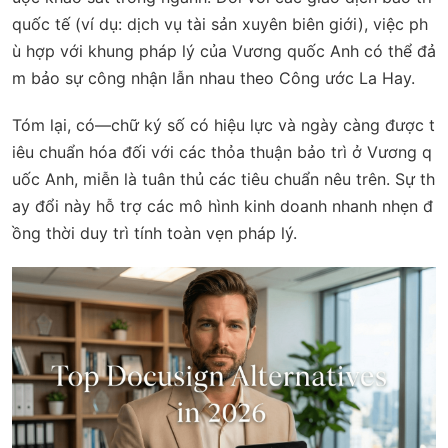
quốc tế (ví dụ: dịch vụ tài sản xuyên biên giới), việc ph
ù hợp với khung pháp lý của Vương quốc Anh có thể đả
m bảo sự công nhận lẫn nhau theo Công ước La Hay.
Tóm lại, có—chữ ký số có hiệu lực và ngày càng được t
iêu chuẩn hóa đối với các thỏa thuận bảo trì ở Vương q
uốc Anh, miễn là tuân thủ các tiêu chuẩn nêu trên. Sự th
ay đổi này hỗ trợ các mô hình kinh doanh nhanh nhẹn đ
ồng thời duy trì tính toàn vẹn pháp lý.