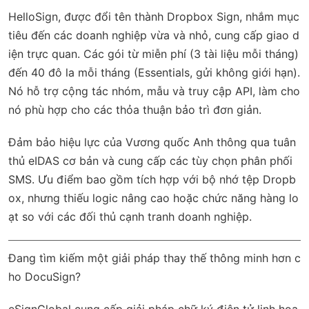
HelloSign, được đổi tên thành Dropbox Sign, nhắm mục
tiêu đến các doanh nghiệp vừa và nhỏ, cung cấp giao d
iện trực quan. Các gói từ miễn phí (3 tài liệu mỗi tháng)
đến 40 đô la mỗi tháng (Essentials, gửi không giới hạn).
Nó hỗ trợ cộng tác nhóm, mẫu và truy cập API, làm cho
nó phù hợp cho các thỏa thuận bảo trì đơn giản.
Đảm bảo hiệu lực của Vương quốc Anh thông qua tuân
thủ eIDAS cơ bản và cung cấp các tùy chọn phân phối
SMS. Ưu điểm bao gồm tích hợp với bộ nhớ tệp Dropb
ox, nhưng thiếu logic nâng cao hoặc chức năng hàng lo
ạt so với các đối thủ cạnh tranh doanh nghiệp.
Đang tìm kiếm một giải pháp thay thế thông minh hơn c
ho DocuSign?
eSignGlobal
cung cấp giải pháp chữ ký điện tử linh hoạ