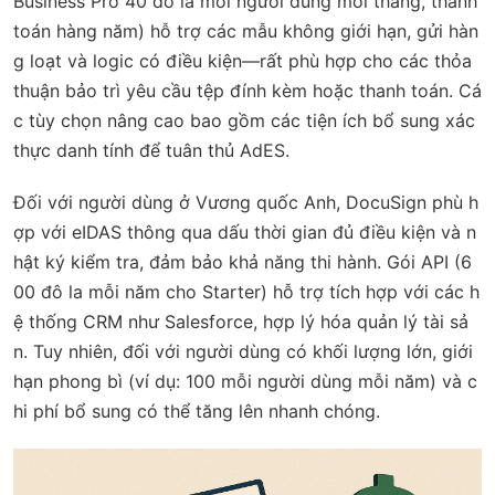
Business Pro 40 đô la mỗi người dùng mỗi tháng, thanh
toán hàng năm) hỗ trợ các mẫu không giới hạn, gửi hàn
g loạt và logic có điều kiện—rất phù hợp cho các thỏa
thuận bảo trì yêu cầu tệp đính kèm hoặc thanh toán. Cá
c tùy chọn nâng cao bao gồm các tiện ích bổ sung xác
thực danh tính để tuân thủ AdES.
Đối với người dùng ở Vương quốc Anh, DocuSign phù h
ợp với eIDAS thông qua dấu thời gian đủ điều kiện và n
hật ký kiểm tra, đảm bảo khả năng thi hành. Gói API (6
00 đô la mỗi năm cho Starter) hỗ trợ tích hợp với các h
ệ thống CRM như Salesforce, hợp lý hóa quản lý tài sả
n. Tuy nhiên, đối với người dùng có khối lượng lớn, giới
hạn phong bì (ví dụ: 100 mỗi người dùng mỗi năm) và c
hi phí bổ sung có thể tăng lên nhanh chóng.