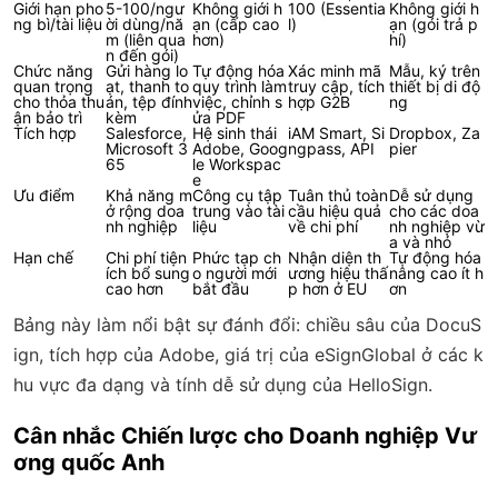
Giới hạn pho
5-100/ngư
Không giới h
100 (Essentia
Không giới h
ng bì/tài liệu
ời dùng/nă
ạn (cấp cao
l)
ạn (gói trả p
m (liên qua
hơn)
hí)
n đến gói)
Chức năng
Gửi hàng lo
Tự động hóa
Xác minh mã
Mẫu, ký trên
quan trọng
ạt, thanh to
quy trình làm
truy cập, tích
thiết bị di độ
cho thỏa thu
án, tệp đính
việc, chỉnh s
hợp G2B
ng
ận bảo trì
kèm
ửa PDF
Tích hợp
Salesforce,
Hệ sinh thái
iAM Smart, Si
Dropbox, Za
Microsoft 3
Adobe, Goog
ngpass, API
pier
65
le Workspac
e
Ưu điểm
Khả năng m
Công cụ tập
Tuân thủ toàn
Dễ sử dụng
ở rộng doa
trung vào tài
cầu hiệu quả
cho các doa
nh nghiệp
liệu
về chi phí
nh nghiệp vừ
a và nhỏ
Hạn chế
Chi phí tiện
Phức tạp ch
Nhận diện th
Tự động hóa
ích bổ sung
o người mới
ương hiệu thấ
nâng cao ít h
cao hơn
bắt đầu
p hơn ở EU
ơn
Bảng này làm nổi bật sự đánh đổi: chiều sâu của DocuS
ign, tích hợp của Adobe, giá trị của eSignGlobal ở các k
hu vực đa dạng và tính dễ sử dụng của HelloSign.
Cân nhắc Chiến lược cho Doanh nghiệp Vư
ơng quốc Anh