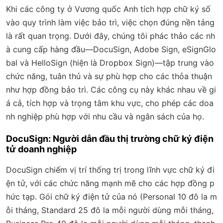
Khi các công ty ở Vương quốc Anh tích hợp chữ ký số
vào quy trình làm việc bảo trì, việc chọn đúng nền tảng
là rất quan trọng. Dưới đây, chúng tôi phác thảo các nh
à cung cấp hàng đầu—DocuSign, Adobe Sign, eSignGlo
bal và HelloSign (hiện là Dropbox Sign)—tập trung vào
chức năng, tuân thủ và sự phù hợp cho các thỏa thuận
như hợp đồng bảo trì. Các công cụ này khác nhau về gi
á cả, tích hợp và trọng tâm khu vực, cho phép các doa
nh nghiệp phù hợp với nhu cầu và ngân sách của họ.
DocuSign: Người dẫn đầu thị trường chữ ký điện
tử doanh nghiệp
DocuSign chiếm vị trí thống trị trong lĩnh vực chữ ký đi
ện tử, với các chức năng mạnh mẽ cho các hợp đồng p
hức tạp. Gói chữ ký điện tử của nó (Personal 10 đô la m
ỗi tháng, Standard 25 đô la mỗi người dùng mỗi tháng,