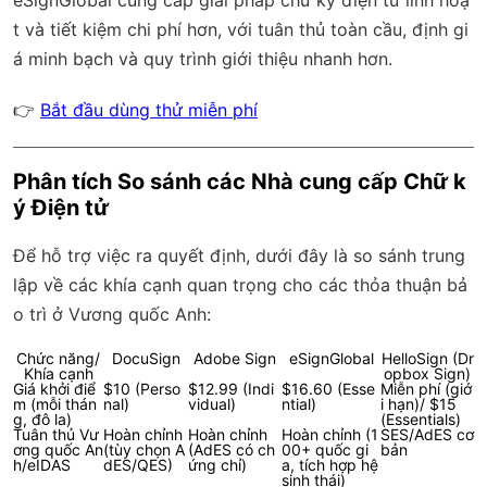
t và tiết kiệm chi phí hơn, với
tuân thủ toàn cầu
, định gi
á minh bạch và quy trình giới thiệu nhanh hơn.
👉
Bắt đầu dùng thử miễn phí
Phân tích So sánh các Nhà cung cấp Chữ k
ý Điện tử
Để hỗ trợ việc ra quyết định, dưới đây là so sánh trung
lập về các khía cạnh quan trọng cho các thỏa thuận bả
o trì ở Vương quốc Anh:
Chức năng/
DocuSign
Adobe Sign
eSignGlobal
HelloSign (Dr
Khía cạnh
opbox Sign)
Giá khởi điể
$10 (Perso
$12.99 (Indi
$16.60 (Esse
Miễn phí (giớ
m (mỗi thán
nal)
vidual)
ntial)
i hạn)/ $15
g, đô la)
(Essentials)
Tuân thủ Vư
Hoàn chỉnh
Hoàn chỉnh
Hoàn chỉnh (1
SES/AdES cơ
ơng quốc An
(tùy chọn A
(AdES có ch
00+ quốc gi
bản
h/eIDAS
dES/QES)
ứng chỉ)
a, tích hợp hệ
sinh thái)