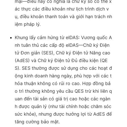
mại—điều này có nghĩa là chữ ký số có thể x
ác thực các điều khoản như lịch trình dịch v
ụ, điều khoản thanh toán và giới hạn trách nh
iệm pháp lý.
Khung lấy cảm hứng từ eIDAS
: Vương quốc A
nh tuân thủ các cấp độ eIDAS—Chữ ký Điện
tử Đơn giản (SES), Chữ ký Điện tử Nâng cao
(AdES) và Chữ ký Điện tử Đủ điều kiện (QE
S). SES thường được sử dụng cho các hoạt đ
ộng kinh doanh hàng ngày, phù hợp với các t
hỏa thuận không có rủi ro cao. Hợp đồng bả
o trì thường không yêu cầu QES trừ khi liên q
uan đến tài sản có giá trị cao hoặc các ngàn
h được quản lý (như tài chính hoặc chăm sóc
sức khỏe), nhưng được hưởng lợi từ AdES để
tăng cường bảo mật.