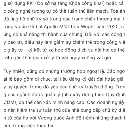
g sử dụng PKI (Cơ sở hạ tầng Khóa công khai) hoặc cá
c công nghệ tương tự có thể tuân thủ liền mạch. Tòa án
đã ủng hộ chữ ký số trong các tranh chấp thương mại t
rong vụ án
Global Apollo MN Ltd v Wright
năm 2020, c
ủng cố khả năng thi hành của chúng. Đối với các công t
y bảo trì, điều này làm giảm sự chậm trễ trong công việ
c giấy tờ—ký kết từ xa hợp đồng dịch vụ nồi hơi có thể
rút ngắn thời gian xử lý từ vài ngày xuống vài giờ.
Tuy nhiên, cũng có những trường hợp ngoại lệ. Các ngo
ại lệ bao gồm di chúc, tài liệu đăng ký đất đai hoặc giấ
y ủy quyền, trong đó yêu cầu chữ ký truyền thống. Tron
g các ngành được quản lý (như xây dựng theo Quy định
CDM), có thể cần xác minh nâng cao. Các doanh nghiệ
p nên kiểm tra sự tuân thủ của nhà cung cấp chữ ký điệ
n tử của họ với Vương quốc Anh để tránh những thách t
hức trong việc thực thi.