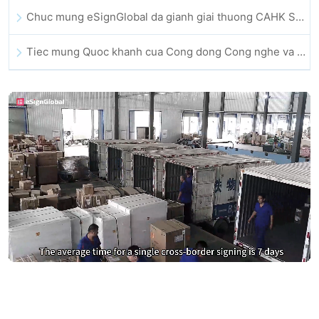
Chuc mung eSignGlobal da gianh giai thuong CAHK STAR Award 2025
Tiec mung Quoc khanh cua Cong dong Cong nghe va Doi moi sang tao Hong Kong
Đừng trả quá nhiều tiền cho