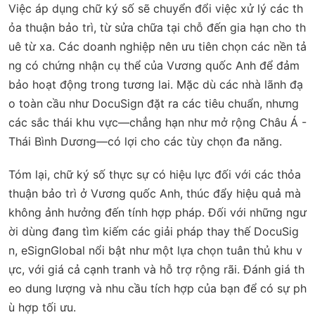
Việc áp dụng chữ ký số sẽ chuyển đổi việc xử lý các th
ỏa thuận bảo trì, từ sửa chữa tại chỗ đến gia hạn cho th
uê từ xa. Các doanh nghiệp nên ưu tiên chọn các nền tả
ng có chứng nhận cụ thể của Vương quốc Anh để đảm
bảo hoạt động trong tương lai. Mặc dù các nhà lãnh đạ
o toàn cầu như DocuSign đặt ra các tiêu chuẩn, nhưng
các sắc thái khu vực—chẳng hạn như mở rộng Châu Á -
Thái Bình Dương—có lợi cho các tùy chọn đa năng.
Tóm lại, chữ ký số thực sự có hiệu lực đối với các thỏa
thuận bảo trì ở Vương quốc Anh, thúc đẩy hiệu quả mà
không ảnh hưởng đến tính hợp pháp. Đối với những ngư
ời dùng đang tìm kiếm các giải pháp thay thế DocuSig
n, eSignGlobal nổi bật như một lựa chọn tuân thủ khu v
ực, với giá cả cạnh tranh và hỗ trợ rộng rãi. Đánh giá th
eo dung lượng và nhu cầu tích hợp của bạn để có sự ph
ù hợp tối ưu.