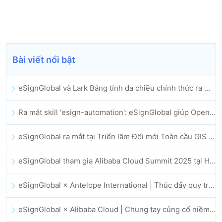
Bài viết nổi bật
eSignGlobal và Lark Bảng tính đa chiều chính thức ra mắt: Tự động hóa toàn bộ quy trình ký kết và lưu trữ hợp đồng điện tử
Ra mắt skill 'esign-automation': eSignGlobal giúp OpenClaw triển khai chữ ký điện tử tự động
eSignGlobal ra mắt tại Triển lãm Đổi mới Toàn cầu GIS 2025
eSignGlobal tham gia Alibaba Cloud Summit 2025 tại Hong Kong, thúc đẩy đổi mới đám mây do AI dẫn dắt và niềm tin số
eSignGlobal × Antelope International | Thúc đẩy quy trình làm việc số an toàn và vận hành bởi AI
eSignGlobal × Alibaba Cloud | Chung tay củng cố niềm tin số toàn cầu cho lĩnh vực fintech