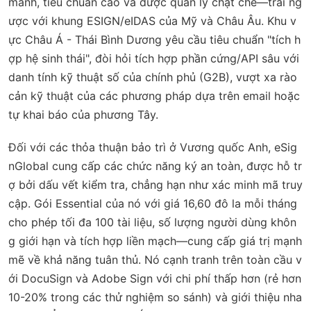
mảnh, tiêu chuẩn cao và được quản lý chặt chẽ—trái ng
ược với khung ESIGN/eIDAS của Mỹ và Châu Âu. Khu v
ực Châu Á - Thái Bình Dương yêu cầu tiêu chuẩn "tích h
ợp hệ sinh thái", đòi hỏi tích hợp phần cứng/API sâu với
danh tính kỹ thuật số của chính phủ (G2B), vượt xa rào
cản kỹ thuật của các phương pháp dựa trên email hoặc
tự khai báo của phương Tây.
Đối với các thỏa thuận bảo trì ở Vương quốc Anh, eSig
nGlobal cung cấp các chức năng ký an toàn, được hỗ tr
ợ bởi dấu vết kiểm tra, chẳng hạn như xác minh mã truy
cập. Gói Essential của nó với giá 16,60 đô la mỗi tháng
cho phép tối đa 100 tài liệu, số lượng người dùng khôn
g giới hạn và tích hợp liền mạch—cung cấp giá trị mạnh
mẽ về khả năng tuân thủ. Nó cạnh tranh trên toàn cầu v
ới DocuSign và Adobe Sign với chi phí thấp hơn (rẻ hơn
10-20% trong các thử nghiệm so sánh) và giới thiệu nha