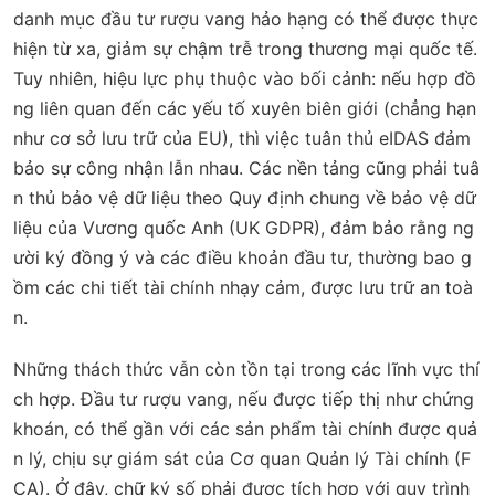
danh mục đầu tư rượu vang hảo hạng có thể được thực
hiện từ xa, giảm sự chậm trễ trong thương mại quốc tế.
Tuy nhiên, hiệu lực phụ thuộc vào bối cảnh: nếu hợp đồ
ng liên quan đến các yếu tố xuyên biên giới (chẳng hạn
như cơ sở lưu trữ của EU), thì việc tuân thủ eIDAS đảm
bảo sự công nhận lẫn nhau. Các nền tảng cũng phải tuâ
n thủ bảo vệ dữ liệu theo Quy định chung về bảo vệ dữ
liệu của Vương quốc Anh (UK GDPR), đảm bảo rằng ng
ười ký đồng ý và các điều khoản đầu tư, thường bao g
ồm các chi tiết tài chính nhạy cảm, được lưu trữ an toà
n.
Những thách thức vẫn còn tồn tại trong các lĩnh vực thí
ch hợp. Đầu tư rượu vang, nếu được tiếp thị như chứng
khoán, có thể gần với các sản phẩm tài chính được quả
n lý, chịu sự giám sát của Cơ quan Quản lý Tài chính (F
CA). Ở đây, chữ ký số phải được tích hợp với quy trình