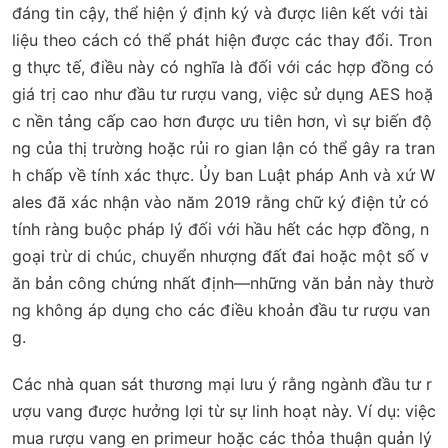
đáng tin cậy, thể hiện ý định ký và được liên kết với tài
liệu theo cách có thể phát hiện được các thay đổi. Tron
g thực tế, điều này có nghĩa là đối với các hợp đồng có
giá trị cao như đầu tư rượu vang, việc sử dụng AES hoặ
c nền tảng cấp cao hơn được ưu tiên hơn, vì sự biến độ
ng của thị trường hoặc rủi ro gian lận có thể gây ra tran
h chấp về tính xác thực. Ủy ban Luật pháp Anh và xứ W
ales đã xác nhận vào năm 2019 rằng chữ ký điện tử có
tính ràng buộc pháp lý đối với hầu hết các hợp đồng, n
goại trừ di chúc, chuyển nhượng đất đai hoặc một số v
ăn bản công chứng nhất định—những văn bản này thườ
ng không áp dụng cho các điều khoản đầu tư rượu van
g.
Các nhà quan sát thương mại lưu ý rằng ngành đầu tư r
ượu vang được hưởng lợi từ sự linh hoạt này. Ví dụ: việc
mua rượu vang en primeur hoặc các thỏa thuận quản lý