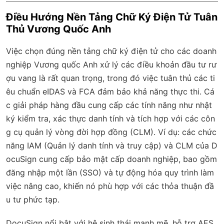
Điều Hướng Nền Tảng Chữ Ký Điện Tử Tuân
Thủ Vương Quốc Anh
Việc chọn đúng nền tảng chữ ký điện tử cho các doanh
nghiệp Vương quốc Anh xử lý các điều khoản đầu tư rư
ợu vang là rất quan trọng, trong đó việc tuân thủ các ti
êu chuẩn eIDAS và FCA đảm bảo khả năng thực thi. Cá
c giải pháp hàng đầu cung cấp các tính năng như nhật
ký kiểm tra, xác thực danh tính và tích hợp với các côn
g cụ quản lý vòng đời hợp đồng (CLM). Ví dụ: các chức
năng IAM (Quản lý danh tính và truy cập) và CLM của D
ocuSign cung cấp bảo mật cấp doanh nghiệp, bao gồm
đăng nhập một lần (SSO) và tự động hóa quy trình làm
việc nâng cao, khiến nó phù hợp với các thỏa thuận đầ
u tư phức tạp.
DocuSign nổi bật với hệ sinh thái mạnh mẽ, hỗ trợ AES