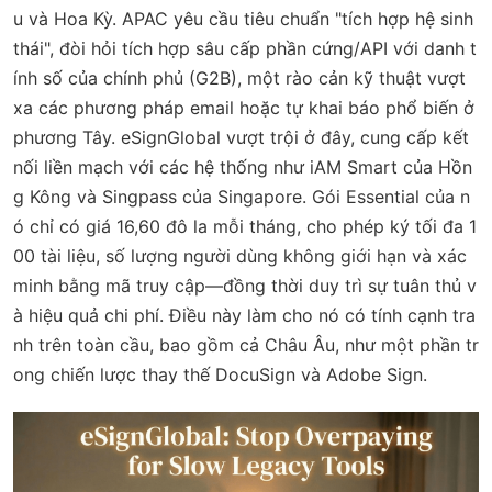
u và Hoa Kỳ. APAC yêu cầu tiêu chuẩn "tích hợp hệ sinh
thái", đòi hỏi tích hợp sâu cấp phần cứng/API với danh t
ính số của chính phủ (G2B), một rào cản kỹ thuật vượt
xa các phương pháp email hoặc tự khai báo phổ biến ở
phương Tây. eSignGlobal vượt trội ở đây, cung cấp kết
nối liền mạch với các hệ thống như iAM Smart của Hồn
g Kông và Singpass của Singapore. Gói Essential của n
ó chỉ có giá 16,60 đô la mỗi tháng, cho phép ký tối đa 1
00 tài liệu, số lượng người dùng không giới hạn và xác
minh bằng mã truy cập—đồng thời duy trì sự tuân thủ v
à hiệu quả chi phí. Điều này làm cho nó có tính cạnh tra
nh trên toàn cầu, bao gồm cả Châu Âu, như một phần tr
ong chiến lược thay thế DocuSign và Adobe Sign.