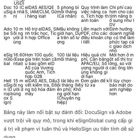
USD)
Doc
10 (C
eIDAS AES/QE
5 phong bì
Quy trình làm
Chi phí cao
uSig
á nhâ
S, IAM/CLM, Gử
mỗi tháng
việc nâng ca
hơn cho các
n
n)
i hàng loạt
(Cá nhân)
o, Tích hợp th
tính năng b
anh toán
ổ sung như I
DV
Ado
10 m
Hỗ trợ eIDAS, Si
Mẫu không
Liền mạch với
Định hướng
be S
ỗi ng
nh trắc học, Tíc
giới hạn, Dự
PDF, cho các
doanh nghiệ
ign
ười d
h hợp Office
a trên số lư
điều khoản ch
p có thể làm
ùng
ợng
i tiết
phức tạp cá
c giao dịch
nhỏ
eSig
16.60
Hơn 100 quốc
100 tài liệu
Hiệu quả chi
Mới hơn ở m
nGlo
(Esse
gia trên toàn cầ
mỗi tháng
phí, Cân bằng
ột số thị trư
bal
ntial)
u bao gồm eID
APAC/EU, Số l
ờng, so với
AS của Vương
ượng người d
các ông lớn
quốc Anh, Tích
ùng không gi
hợp G2B
ới hạn
Hell
15 m
eIDAS AES, Dấu
3 tài liệu m
Đơn giản để k
Ít tùy chọn
oSig
ỗi ng
vết kiểm tra, Đồ
ỗi tháng (Mi
ý từ xa
bảo mật do
n (D
ười d
ng bộ hóa đám
ễn phí); Khô
anh nghiệp
ropb
ùng
mây
ng giới hạn
hơn
ox S
(Chuyên ng
ign)
hiệp)
Bảng này làm nổi bật sự đánh đổi: DocuSign và Adobe
vượt trội về quy mô, trong khi eSignGlobal cung cấp gi
á trị về phạm vi tuân thủ và HelloSign ưu tiên tính dễ sử
dụng.