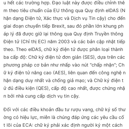
u hết các trường hợp. Đạo luật này được điều chỉnh thê
m theo tiêu chuẩn của EU thông qua Quy định eIDAS (N
hận dạng Điện tử, Xác thực và Dịch vụ Tin cậy) cho đến
giai đoạn chuyển tiếp Brexit, sau đó phần lớn khung ph
áp lý đã được giữ lại thông qua Quy định Truyền thông
Điện tử (Chỉ thị EC) năm 2003 và các bản cập nhật tiếp
theo. Theo eIDAS, chữ ký điện tử được phân loại thành
ba cấp độ: Chữ ký điện tử đơn giản (SES), dựa trên các
phương pháp cơ bản như nhấp vào nút "chấp nhận"; Ch
ữ ký điện tử nâng cao (AES), liên quan đến công nghệ n
hận dạng duy nhất và chống giả mạo; và Chữ ký điện t
ử đủ điều kiện (QES), cấp độ cao nhất, được chứng nhậ
n bởi nhà cung cấp dịch vụ tin cậy.
Đối với các điều khoản đầu tư rượu vang, chữ ký số thư
ờng có hiệu lực, miễn là chúng đáp ứng các yêu cầu cố
t lõi của ECA: chữ ký phải xác định người ký một cách