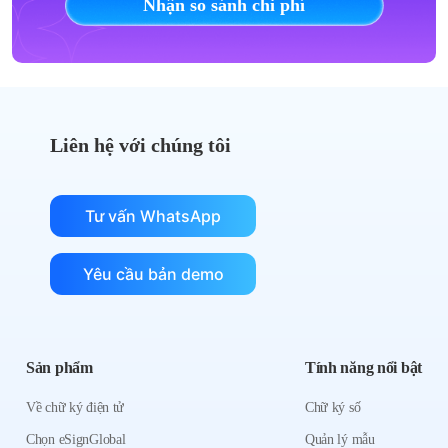
Nhận so sánh chi phí
Liên hệ với chúng tôi
Tư vấn WhatsApp
Yêu cầu bản demo
Sản phẩm
Tính năng nổi bật
Về chữ ký điện tử
Chữ ký số
Chọn eSignGlobal
Quản lý mẫu