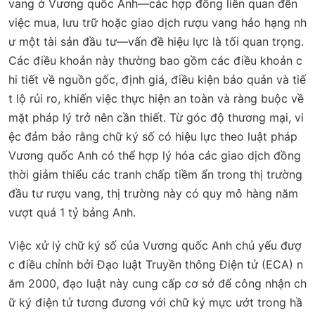
vang ở Vương quốc Anh—các hợp đồng liên quan đến
việc mua, lưu trữ hoặc giao dịch rượu vang hảo hạng nh
ư một tài sản đầu tư—vấn đề hiệu lực là tối quan trọng.
Các điều khoản này thường bao gồm các điều khoản c
hi tiết về nguồn gốc, định giá, điều kiện bảo quản và tiế
t lộ rủi ro, khiến việc thực hiện an toàn và ràng buộc về
mặt pháp lý trở nên cần thiết. Từ góc độ thương mại, vi
ệc đảm bảo rằng chữ ký số có hiệu lực theo luật pháp
Vương quốc Anh có thể hợp lý hóa các giao dịch đồng
thời giảm thiểu các tranh chấp tiềm ẩn trong thị trường
đầu tư rượu vang, thị trường này có quy mô hàng năm
vượt quá 1 tỷ bảng Anh.
Việc xử lý chữ ký số của Vương quốc Anh chủ yếu đượ
c điều chỉnh bởi Đạo luật Truyền thông Điện tử (ECA) n
ăm 2000, đạo luật này cung cấp cơ sở để công nhận ch
ữ ký điện tử tương đương với chữ ký mực ướt trong hầ