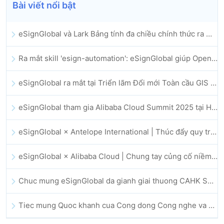
Bài viết nổi bật
eSignGlobal và Lark Bảng tính đa chiều chính thức ra mắt: Tự động hóa toàn bộ quy trình ký kết và lưu trữ hợp đồng điện tử
Ra mắt skill 'esign-automation': eSignGlobal giúp OpenClaw triển khai chữ ký điện tử tự động
eSignGlobal ra mắt tại Triển lãm Đổi mới Toàn cầu GIS 2025
eSignGlobal tham gia Alibaba Cloud Summit 2025 tại Hong Kong, thúc đẩy đổi mới đám mây do AI dẫn dắt và niềm tin số
eSignGlobal × Antelope International | Thúc đẩy quy trình làm việc số an toàn và vận hành bởi AI
eSignGlobal × Alibaba Cloud | Chung tay củng cố niềm tin số toàn cầu cho lĩnh vực fintech
Chuc mung eSignGlobal da gianh giai thuong CAHK STAR Award 2025
Tiec mung Quoc khanh cua Cong dong Cong nghe va Doi moi sang tao Hong Kong