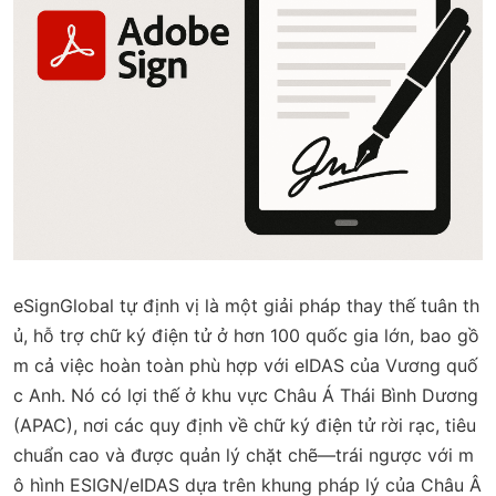
eSignGlobal tự định vị là một giải pháp thay thế tuân th
ủ, hỗ trợ chữ ký điện tử ở hơn 100 quốc gia lớn, bao gồ
m cả việc hoàn toàn phù hợp với eIDAS của Vương quố
c Anh. Nó có lợi thế ở khu vực Châu Á Thái Bình Dương
(APAC), nơi các quy định về chữ ký điện tử rời rạc, tiêu
chuẩn cao và được quản lý chặt chẽ—trái ngược với m
ô hình ESIGN/eIDAS dựa trên khung pháp lý của Châu Â