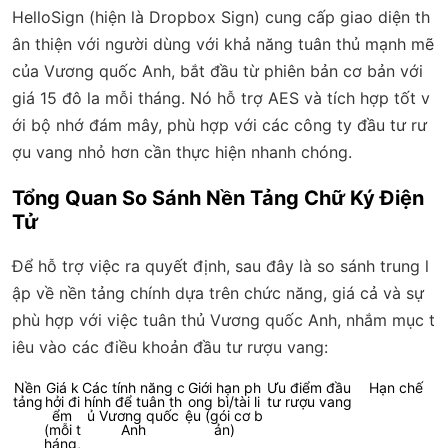
HelloSign (hiện là Dropbox Sign) cung cấp giao diện th
ân thiện với người dùng với khả năng tuân thủ mạnh mẽ
của Vương quốc Anh, bắt đầu từ phiên bản cơ bản với
giá 15 đô la mỗi tháng. Nó hỗ trợ AES và tích hợp tốt v
ới bộ nhớ đám mây, phù hợp với các công ty đầu tư rư
ợu vang nhỏ hơn cần thực hiện nhanh chóng.
Tổng Quan So Sánh Nền Tảng Chữ Ký Điện
Tử
Để hỗ trợ việc ra quyết định, sau đây là so sánh trung l
ập về nền tảng chính dựa trên chức năng, giá cả và sự
phù hợp với việc tuân thủ Vương quốc Anh, nhắm mục t
iêu vào các điều khoản đầu tư rượu vang:
Nền
Giá k
Các tính năng c
Giới hạn ph
Ưu điểm đầu
Hạn chế
tảng
hởi đi
hính để tuân th
ong bì/tài li
tư rượu vang
ểm
ủ Vương quốc
ệu (gói cơ b
(mỗi t
Anh
ản)
háng,