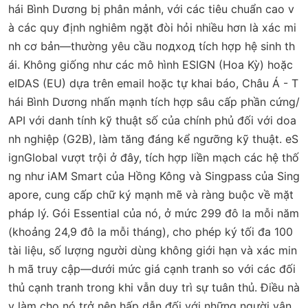
hái Bình Dương bị phân mảnh, với các tiêu chuẩn cao v
à các quy định nghiêm ngặt đòi hỏi nhiều hơn là xác mi
nh cơ bản—thường yêu cầu подход tích hợp hệ sinh th
ái. Không giống như các mô hình ESIGN (Hoa Kỳ) hoặc
eIDAS (EU) dựa trên email hoặc tự khai báo, Châu Á - T
hái Bình Dương nhấn mạnh tích hợp sâu cấp phần cứng/
API với danh tính kỹ thuật số của chính phủ đối với doa
nh nghiệp (G2B), làm tăng đáng kể ngưỡng kỹ thuật. eS
ignGlobal vượt trội ở đây, tích hợp liền mạch các hệ thố
ng như iAM Smart của Hồng Kông và Singpass của Sing
apore, cung cấp chữ ký mạnh mẽ và ràng buộc về mặt
pháp lý. Gói Essential của nó, ở mức 299 đô la mỗi năm
(khoảng 24,9 đô la mỗi tháng), cho phép ký tối đa 100
tài liệu, số lượng người dùng không giới hạn và xác min
h mã truy cập—dưới mức giá cạnh tranh so với các đối
thủ cạnh tranh trong khi vẫn duy trì sự tuân thủ. Điều nà
y làm cho nó trở nên hấp dẫn đối với những người vận