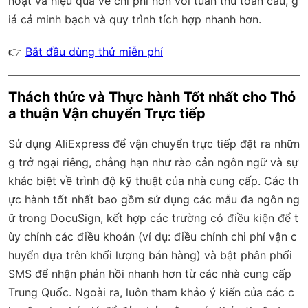
hoạt và hiệu quả về chi phí hơn với
tuân thủ toàn cầu
, g
iá cả minh bạch và quy trình tích hợp nhanh hơn.
👉
Bắt đầu dùng thử miễn phí
Thách thức và Thực hành Tốt nhất cho Thỏ
a thuận Vận chuyển Trực tiếp
Sử dụng AliExpress để vận chuyển trực tiếp đặt ra nhữn
g trở ngại riêng, chẳng hạn như rào cản ngôn ngữ và sự
khác biệt về trình độ kỹ thuật của nhà cung cấp. Các th
ực hành tốt nhất bao gồm sử dụng các mẫu đa ngôn ng
ữ trong DocuSign, kết hợp các trường có điều kiện để t
ùy chỉnh các điều khoản (ví dụ: điều chỉnh chi phí vận c
huyển dựa trên khối lượng bán hàng) và bật phân phối
SMS để nhận phản hồi nhanh hơn từ các nhà cung cấp
Trung Quốc. Ngoài ra, luôn tham khảo ý kiến của các c