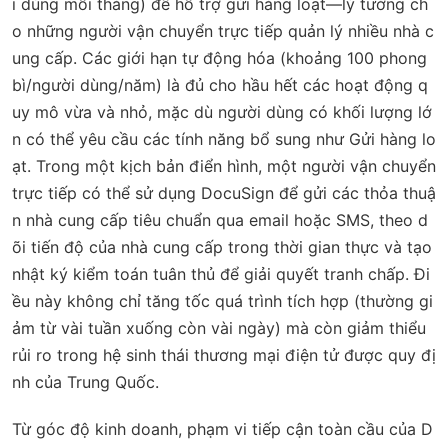
i dùng mỗi tháng) để hỗ trợ gửi hàng loạt—lý tưởng ch
o những người vận chuyển trực tiếp quản lý nhiều nhà c
ung cấp. Các giới hạn tự động hóa (khoảng 100 phong
bì/người dùng/năm) là đủ cho hầu hết các hoạt động q
uy mô vừa và nhỏ, mặc dù người dùng có khối lượng lớ
n có thể yêu cầu các tính năng bổ sung như Gửi hàng lo
ạt. Trong một kịch bản điển hình, một người vận chuyển
trực tiếp có thể sử dụng DocuSign để gửi các thỏa thuậ
n nhà cung cấp tiêu chuẩn qua email hoặc SMS, theo d
õi tiến độ của nhà cung cấp trong thời gian thực và tạo
nhật ký kiểm toán tuân thủ để giải quyết tranh chấp. Đi
ều này không chỉ tăng tốc quá trình tích hợp (thường gi
ảm từ vài tuần xuống còn vài ngày) mà còn giảm thiểu
rủi ro trong hệ sinh thái thương mại điện tử được quy đị
nh của Trung Quốc.
Từ góc độ kinh doanh, phạm vi tiếp cận toàn cầu của D