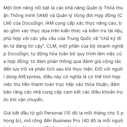
Một tính năng nổi bật là các khả năng Quản lý Thỏa thu
ận Thông minh (IAM) và Quản lý Vòng đời Hợp đồng (C
LM) của DocuSign. IAM cung cấp xác thực nâng cao, b
ao gồm xác thực dựa trên kiến thức và kiểm tra tài liệu,
phù hợp với các yêu cầu của Trung Quốc về "chữ ký đi
ện tử đáng tin cậy". CLM, một phần của bộ doanh nghiệ
p DocuSign, tự động hóa toàn bộ quy trình làm việc củ
a hợp đồng: từ đàm phán thông qua đánh giá cộng tác
đến lưu trữ và phân tích sau khi thực hiện. Đối với ngườ
i dùng AliExpress, điều này có nghĩa là có thể tích hợp
việc thu tiền thanh toán trực tiếp vào thỏa thuận, đảm
bảo rằng các nhà cung cấp cam kết các điều khoản trư
ớc khi vận chuyển.
Giá bắt đầu từ gói Personal (10 đô la mỗi tháng cho 5 p
hong bì), mở rộng đến Business Pro (40 đô la mỗi ngườ