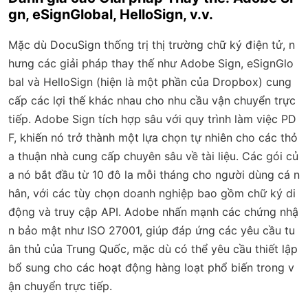
gn, eSignGlobal, HelloSign, v.v.
Mặc dù DocuSign thống trị thị trường chữ ký điện tử, n
hưng các giải pháp thay thế như Adobe Sign, eSignGlo
bal và HelloSign (hiện là một phần của Dropbox) cung
cấp các lợi thế khác nhau cho nhu cầu vận chuyển trực
tiếp. Adobe Sign tích hợp sâu với quy trình làm việc PD
F, khiến nó trở thành một lựa chọn tự nhiên cho các thỏ
a thuận nhà cung cấp chuyên sâu về tài liệu. Các gói củ
a nó bắt đầu từ 10 đô la mỗi tháng cho người dùng cá n
hân, với các tùy chọn doanh nghiệp bao gồm chữ ký di
động và truy cập API. Adobe nhấn mạnh các chứng nhậ
n bảo mật như ISO 27001, giúp đáp ứng các yêu cầu tu
ân thủ của Trung Quốc, mặc dù có thể yêu cầu thiết lập
bổ sung cho các hoạt động hàng loạt phổ biến trong v
ận chuyển trực tiếp.