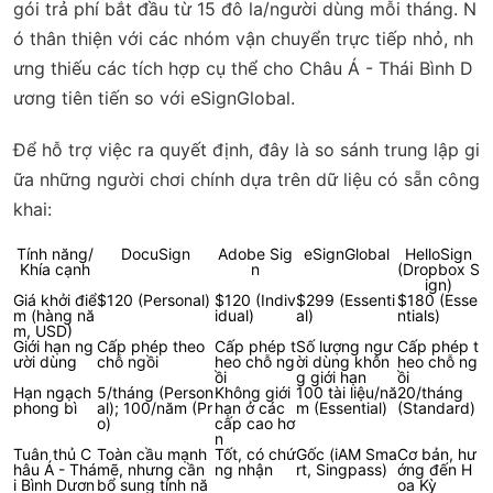
gói trả phí bắt đầu từ 15 đô la/người dùng mỗi tháng. N
ó thân thiện với các nhóm vận chuyển trực tiếp nhỏ, nh
ưng thiếu các tích hợp cụ thể cho Châu Á - Thái Bình D
ương tiên tiến so với eSignGlobal.
Để hỗ trợ việc ra quyết định, đây là so sánh trung lập gi
ữa những người chơi chính dựa trên dữ liệu có sẵn công
khai:
Tính năng/
DocuSign
Adobe Sig
eSignGlobal
HelloSign
Khía cạnh
n
(Dropbox S
ign)
Giá khởi điể
$120 (Personal)
$120 (Indiv
$299 (Essenti
$180 (Esse
m (hàng nă
idual)
al)
ntials)
m, USD)
Giới hạn ng
Cấp phép theo
Cấp phép t
Số lượng ngư
Cấp phép t
ười dùng
chỗ ngồi
heo chỗ ng
ời dùng khôn
heo chỗ ng
ồi
g giới hạn
ồi
Hạn ngạch
5/tháng (Person
Không giới
100 tài liệu/nă
20/tháng
phong bì
al); 100/năm (Pr
hạn ở các
m (Essential)
(Standard)
o)
cấp cao hơ
n
Tuân thủ C
Toàn cầu mạnh
Tốt, có chứ
Gốc (iAM Sma
Cơ bản, hư
hâu Á - Thá
mẽ, nhưng cần
ng nhận
rt, Singpass)
ớng đến H
i Bình Dươn
bổ sung tính nă
oa Kỳ