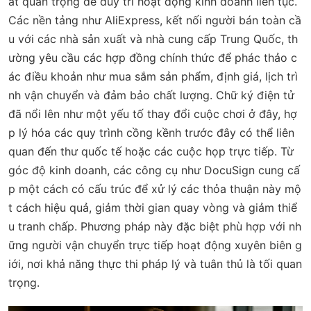
ất quan trọng để duy trì hoạt động kinh doanh liên tục.
Các nền tảng như AliExpress, kết nối người bán toàn cầ
u với các nhà sản xuất và nhà cung cấp Trung Quốc, th
ường yêu cầu các hợp đồng chính thức để phác thảo c
ác điều khoản như mua sắm sản phẩm, định giá, lịch trì
nh vận chuyển và đảm bảo chất lượng. Chữ ký điện tử
đã nổi lên như một yếu tố thay đổi cuộc chơi ở đây, hợ
p lý hóa các quy trình cồng kềnh trước đây có thể liên
quan đến thư quốc tế hoặc các cuộc họp trực tiếp. Từ
góc độ kinh doanh, các công cụ như DocuSign cung cấ
p một cách có cấu trúc để xử lý các thỏa thuận này mộ
t cách hiệu quả, giảm thời gian quay vòng và giảm thiể
u tranh chấp. Phương pháp này đặc biệt phù hợp với nh
ững người vận chuyển trực tiếp hoạt động xuyên biên g
iới, nơi khả năng thực thi pháp lý và tuân thủ là tối quan
trọng.