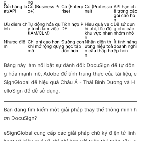
g
ng
Gửi hàng lo
Có (Business Pr
Có (Enterp
Có (Professio
API hạn ch
ạt/API
o+)
rise)
nal)
ế trong các
gói cao hơ
n
Ưu điểm ch
Tự động hóa qu
Tích hợp P
Hiệu quả về c
Dễ sử dụn
ính
y trình làm việc
DF
hi phí, tốc độ
g cho các
(IAM/CLM)
khu vực nhan
nhóm nhỏ
h
Nhược điể
Chi phí cao hơn
Đường con
Nhận diện th
Ít tính năng
m
khi mở rộng quy
g học tập
ương hiệu toà
doanh nghi
mô
dốc hơn
n cầu thấp hơ
ệp hơn
n
Bảng này làm nổi bật sự đánh đổi: DocuSign để tự độn
g hóa mạnh mẽ, Adobe để tính trung thực của tài liệu, e
SignGlobal để hiệu quả Châu Á - Thái Bình Dương và H
elloSign để dễ sử dụng.
Bạn đang tìm kiếm một giải pháp thay thế thông minh h
ơn DocuSign?
eSignGlobal
cung cấp các giải pháp chữ ký điện tử linh