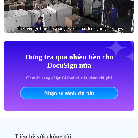
Đừng trả quá nhiều tiền cho
DocuSign nữa
Chuyển sang eSignGlobal và tiết kiệm chi phí
Nhận so sánh chi phí
Liên hệ với chúng tôi