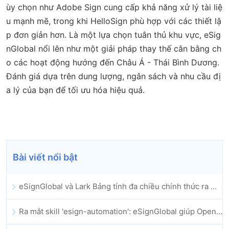
ùy chọn như Adobe Sign cung cấp khả năng xử lý tài liệ
u mạnh mẽ, trong khi HelloSign phù hợp với các thiết lậ
p đơn giản hơn. Là một lựa chọn tuân thủ khu vực, eSig
nGlobal nổi lên như một giải pháp thay thế cân bằng ch
o các hoạt động hướng đến Châu Á - Thái Bình Dương.
Đánh giá dựa trên dung lượng, ngân sách và nhu cầu đị
a lý của bạn để tối ưu hóa hiệu quả.
Bài viết nổi bật
eSignGlobal và Lark Bảng tính đa chiều chính thức ra mắt: Tự động hóa toàn bộ quy trình ký kết và lưu trữ hợp đồng điện tử
Ra mắt skill 'esign-automation': eSignGlobal giúp OpenClaw triển khai chữ ký điện tử tự động