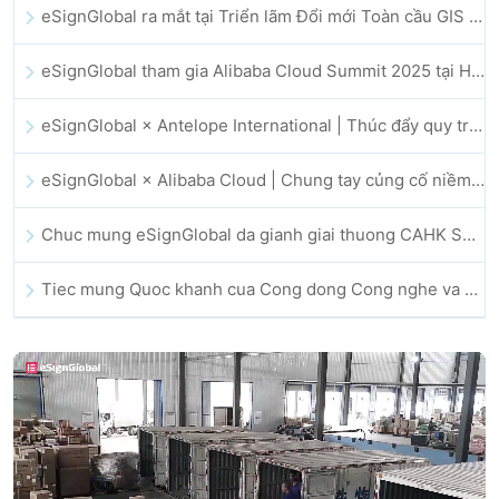
eSignGlobal ra mắt tại Triển lãm Đổi mới Toàn cầu GIS 2025
eSignGlobal tham gia Alibaba Cloud Summit 2025 tại Hong Kong, thúc đẩy đổi mới đám mây do AI dẫn dắt và niềm tin số
eSignGlobal × Antelope International | Thúc đẩy quy trình làm việc số an toàn và vận hành bởi AI
eSignGlobal × Alibaba Cloud | Chung tay củng cố niềm tin số toàn cầu cho lĩnh vực fintech
Chuc mung eSignGlobal da gianh giai thuong CAHK STAR Award 2025
Tiec mung Quoc khanh cua Cong dong Cong nghe va Doi moi sang tao Hong Kong