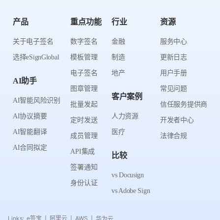
产品
重点功能
行业
资源
关于电子签名
数字签名
金融
服务中心
选择eSignGlobal
模板管理
制造
更新日志
电子签名
地产
用户手册
AI助手
图章管理
常见问题
客户案例
AI智能风险识别
批量发起
信任服务提供商
AI协议摘要
人力资源
定时发送
开发者中心
AI智能翻译
医疗
成员管理
法律合规
AI合同拟定
API集成
比较
签署通知
vs Docusign
身份认证
vs Adobe Sign
Links:
e签宝
阿里云
AWS
华为云
|
|
|