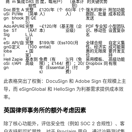
商
m 集成
DAS 合
度，每用户）
（基本计
的关键优势
规性
划）
Doc
原生 A
完整
£120/年（个
60/年（个
强大的审计
附加功能
uSi
PI/We
（简单
人）
人）
跟踪、批量
成本较高
gn
bhook
到 QE
发送
s
S）
Ado
API/RE
完整
~£120/年（基
无限（企
PDF 专业知
小型团队
be
ST
（AAT
本）
业级）
识、移动签
设置复杂
Sig
L 认
名
n
证）
eSi
API/自
完整
$199/年（Ess
100/月
全球合规
自定义集
gnG
定义
（100
ential）
性、经济实
成可能需
loba
+ 国
惠的无限席
要开发支
l
家）
位
持
Hell
Zapie
基本到
免费（有
3/月（免
易用模板、
高级功能
oSi
r/API
高级
限）；£144/
费）；20/
Dropbox 同
有限
gn
年（Essential
月（付
步
s）
费）
此表格突出了权衡：DocuSign 和 Adobe Sign 在规模上主
导，而 eSignGlobal 和 HelloSign 为利基需求提供成本效
率。
英国律师事务所的额外考虑因素
除了核心功能外，评估安全性（例如 SOC 2 合规性）、客
户支持和可扩展性。对于 Proclaim 用户，通过沙箱测试集