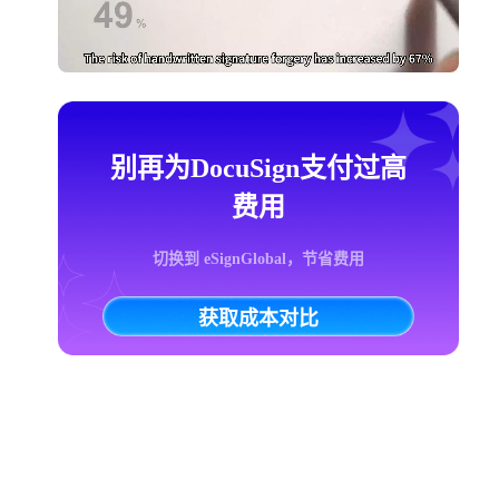
别再为DocuSign支付过高
费用
切换到 eSignGlobal，节省费用
获取成本对比