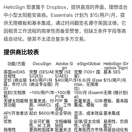
HelloSign 现隶属于 Dropbox，提供直观的界面，理想适合
中小型太阳能安装商。Essentials 计划为 $15/用户/月，提
供无限模板和基本集成，通过时间戳签名遵守英国法律。它
因租赁工作流程的简单性而备受赞誉，但缺乏条件字段等高
级自动化，使其不太适合复杂多方交易。
提供商比较表
功能/方面
DocuSign
Adobe Si
eSignGlobal
HelloSign (Dr
gn
opbox Sign)
英国/eIDAS
完整 (SES/AE
完整 (SE
完整 (100+ 国
基本 SES
合规性
S/QES)
S/AES)
家)
定价 (商业层
$40/用户/月
$40/用户/
$16.6/月 (Esse
$15/用户/月
级，年付 US
(商业专业版)
月
ntial，无限席
D)
位)
信封/文档限
~100/用户/年
~100/用
100/月 (Essenti
无限 (随计划)
制
户/年
al)
关键太阳能租
批量发送、付
PDF 集
批量发送、G2B
模板、基本路
赁功能
款、IAM/CL
成、工作
集成、模板
由
M
流程
API/开发者访
起价 $600/年
企业导向
灵活、成本效益
基本集成
问
高
优势
企业可扩展
文档编辑
全球/亚太合规
易用性、负担
性、AI 工具
协同
性、价值
能力
局限性
更高附加成本
批量关注
在某些西方市场
高级自动化有