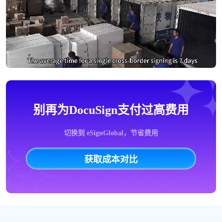
别再为DocuSign支付过高费用
切换到 eSignGlobal，节省费用
获取成本对比