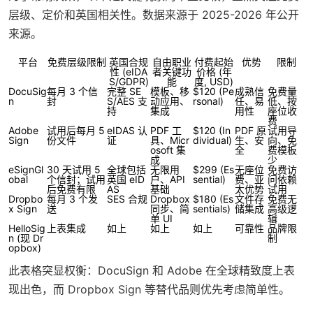
层级、定价和英国相关性。数据来源于 2025-2026 年公开
来源。
平台
免费层级限制
英国合规
自由职业
付费起始
优势
限制
性 (eIDA
者关键功
价格 (年
S/GDPR)
能
度, USD)
DocuSig
每月 3 个信
完整 SE
模板、移
$120 (Pe
成熟信
免费量
n
封
S/AES 支
动应用、
rsonal)
任、易
低、按
持
集成
用性
座位收
费
Adobe
试用后每月 5
eIDAS 认
PDF 工
$120 (In
PDF 原
试用导
Sign
份文件
证
具、Micr
dividual)
生、安
向、免
osoft 集
全
费模板
成
少
eSignGl
30 天试用 5
全球包括
无限用
$299 (Es
无座位
免费访
obal
个信封；试用
英国 eID
户、API
sential)
费、亚
问依赖
后免费有限
AS
基础
太优势
试用
Dropbo
每月 3 个发
SES 合规
Dropbox
$180 (Es
文件存
免费无
x Sign
送
同步、简
sentials)
储集成
高级逻
单 UI
辑
HelloSig
上表集成
如上
如上
如上
可靠性
品牌限
n (现 Dr
制
opbox)
此表格突显权衡：DocuSign 和 Adobe 在全球精致度上表
现出色，而 Dropbox Sign 等替代品则优先考虑简单性。