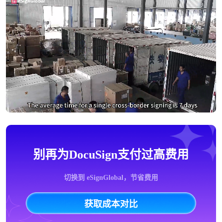
别再为DocuSign支付过高费用
切换到 eSignGlobal，节省费用
获取成本对比