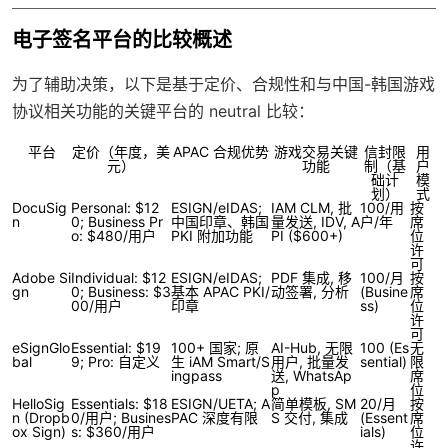
电子签名平台的比较概述
为了辅助决策，以下是基于定价、合规性和与中国-韩国游戏
协议相关功能的关键平台的 neutral 比较：
平台
定价（年度，美
APAC 合规优势
游戏交易关键
信封限
用
元）
功能
制（基
户
础计
模
划）
式
DocuSig
Personal: $12
ESIGN/eIDAS;
IAM CLM, 批
100/用
按
n
0; Business Pr
中国印章、韩国
量发送, IDV, A
户/年
席
o: $480/用户
PKI 附加功能
PI ($600+)
位
许
可
Adobe Si
Individual: $12
ESIGN/eIDAS;
PDF 集成, 移
100/月
按
gn
0; Business: $3
基本 APAC PKI/
动签署, 分析
(Busine
席
00/用户
印章
ss)
位
许
可
eSignGlo
Essential: $19
100+ 国家; 原
AI-Hub, 无限
100 (Es
无
bal
9; Pro: 自定义
生 iAM Smart/S
用户, 批量发
sential)
限
ingpass
送, WhatsAp
席
p
位
HelloSig
Essentials: $18
ESIGN/UETA; A
简单模板, SM
20/月
按
n
(Dropb
0/用户; Busines
PAC 深度有限
S 交付, 集成
(Essent
席
ox Sign)
s: $360/用户
ials)
位
许