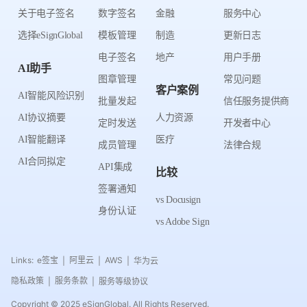
关于电子签名
数字签名
金融
服务中心
选择eSignGlobal
模板管理
制造
更新日志
电子签名
地产
用户手册
AI助手
图章管理
常见问题
客户案例
AI智能风险识别
批量发起
信任服务提供商
AI协议摘要
人力资源
定时发送
开发者中心
AI智能翻译
医疗
成员管理
法律合规
AI合同拟定
API集成
比较
签署通知
vs Docusign
身份认证
vs Adobe Sign
Links:
e签宝
阿里云
AWS
华为云
|
|
|
隐私政策
服务条款
服务等级协议
|
|
Copyright © 2025 eSignGlobal. All Rights Reserved.