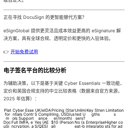
正在寻找 DocuSign 的更智能替代方案？
eSignGlobal
提供更灵活且成本效益更高的 eSignature 解
决方案，具有
全球合规
、透明定价和更快的入驻体验。
👉
开始免费试用
电子签名平台的比较分析
为辅助决策，以下是基于关键 Cyber Essentials 一致功能、
定价和英国合规支持的中立比较表格（数据来自官方来源，
2025 年估算）：
Plat
Cyber Esse
UK/eIDA
Pricing (Star
Unlimi
Key Stren
Limitation
for
ntials Contr
S Compli
ting, USD/us
ted U
gths
s
m
ols Support
ance
er/month)
sers?
Doc
Full (MFA, e
Yes (AE
$10 (Person
No (s
Enterprise
Higher co
uSi
ncryption, a
S/QES)
al)
eat-b
integratio
sts for ad