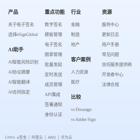
产品
重点功能
行业
资源
关于电子签名
数字签名
金融
服务中心
选择eSignGlobal
模板管理
制造
更新日志
电子签名
地产
用户手册
AI助手
图章管理
常见问题
客户案例
AI智能风险识别
批量发起
信任服务提供商
AI协议摘要
人力资源
定时发送
开发者中心
AI智能翻译
医疗
成员管理
法律合规
AI合同拟定
API集成
比较
签署通知
vs Docusign
身份认证
vs Adobe Sign
Links:
e签宝
阿里云
AWS
华为云
|
|
|