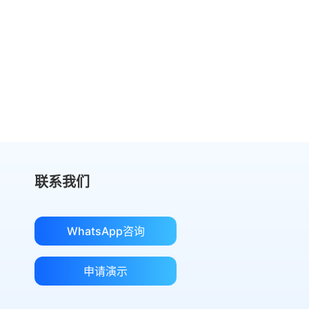
别再为DocuSign支付过高费用
切换到 eSignGlobal，节省费用
获取成本对比
联系我们
WhatsApp咨询
申请演示