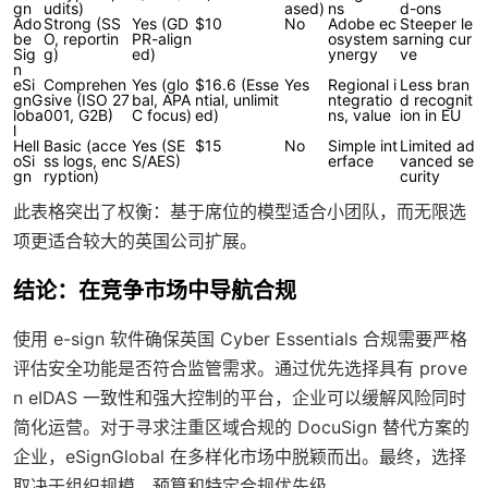
gn
udits)
ased)
ns
d-ons
Ado
Strong (SS
Yes (GD
$10
No
Adobe ec
Steeper le
be
O, reportin
PR-align
osystem s
arning cur
Sig
g)
ed)
ynergy
ve
n
eSi
Comprehen
Yes (glo
$16.6 (Esse
Yes
Regional i
Less bran
gnG
sive (ISO 27
bal, APA
ntial, unlimit
ntegratio
d recognit
loba
001, G2B)
C focus)
ed)
ns, value
ion in EU
l
Hell
Basic (acce
Yes (SE
$15
No
Simple int
Limited ad
oSi
ss logs, enc
S/AES)
erface
vanced se
gn
ryption)
curity
此表格突出了权衡：基于席位的模型适合小团队，而无限选
项更适合较大的英国公司扩展。
结论：在竞争市场中导航合规
使用 e-sign 软件确保英国 Cyber Essentials 合规需要严格
评估安全功能是否符合监管需求。通过优先选择具有 prove
n eIDAS 一致性和强大控制的平台，企业可以缓解风险同时
简化运营。对于寻求注重区域合规的 DocuSign 替代方案的
企业，eSignGlobal 在多样化市场中脱颖而出。最终，选择
取决于组织规模、预算和特定合规优先级。