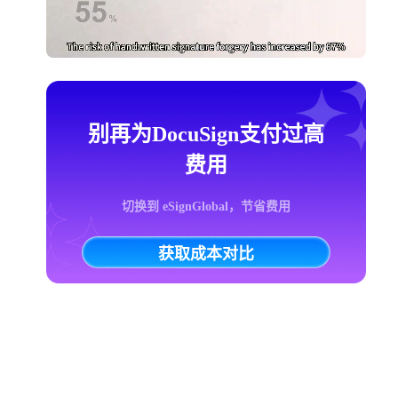
别再为DocuSign支付过高
费用
切换到 eSignGlobal，节省费用
获取成本对比