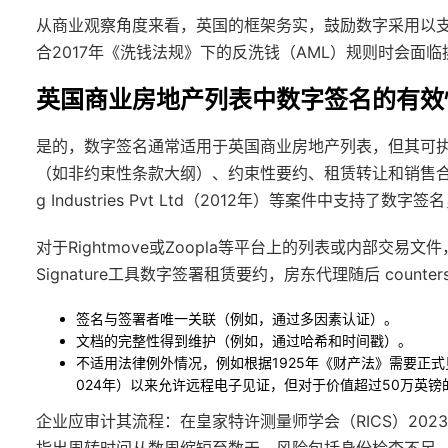
从商业观察角度来看，英国的框架务实，鼓励数字采用以支
合2017年《洗钱法规》下的反洗钱（AML）规则时会面
英国商业房地产列表中数字签名的有效
是的，数字签名通常适用于英国商业房地产列表，但其可
（如非约束性条款大纲）、约束性要约、租赁转让和销售
g Industries Pvt Ltd
（2012年）等案件中支持了数字签
对于Rightmove或Zoopla等平台上的列表或内部交
Signature工具数字签署租赁要约，房东代理随后 counte
签名与签署者唯一关联（例如，通过多因素认证）。
文档的完整性得到维护（例如，通过哈希和时间戳）。
不适用法律例外情况，例如根据1925年《财产法》需要正式见
024年）以来允许远程电子见证，但对于价值超过50万英
企业应审计其流程：在皇家特许测量师学会（RICS）20
指出周转时间从数周缩短至数天。风险包括身份检查不足，