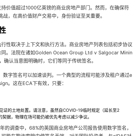
持价值超过1000亿英镑的商业房地产部门。然而，在确保符
临挑战，在高价值财产交易中，身份验证至关重要。
性
执行性取决于上下文和执行方法。商业房地产列表包括初步协议
合同。法院在诸如
Golden Ocean Group Ltd v Salgocar Minin
名，确认当意图明确时，它们等同于传统签名。
易文件，数字签名可以加速谈判。一个典型的流程可能涉及租户通过e
rsign。这在ECA下有效，只要：
证的土地处置。请注意，虽然自COVID-19临时规定（延长至2
镑的契据，物理在场可能仍被优先考虑以减少争议。
23年的调查中，68%的英国商业房地产公司报告使用数字签名，
可能在欺诈索赔中使签名无效。对于国际投资者，与eIDAS对