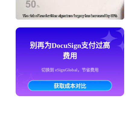
别再为DocuSign支付过高
费用
切换到 eSignGlobal，节省费用
获取成本对比