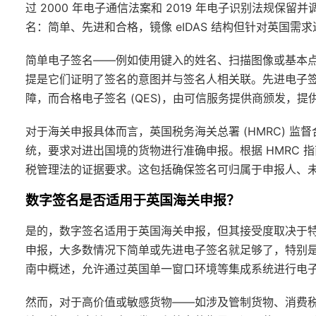
过 2000 年电子通信法案和 2019 年电子识别法规保留
名：简单、先进和合格，镜像 eIDAS 结构但针对英国需
简单电子签名——例如使用键入的姓名、扫描图像或基本
提是它们证明了签名的意图并与签名人相关联。先进电子签名
障，而合格电子签名 (QES)，由可信服务提供商颁发，
对于海关申报具体而言，英国税务海关总署 (HMRC) 监督合规
统，要求对进出国境的货物进行准确申报。根据 HMRC 指
税管理法的证据要求。这包括确保签名可归属于申报人、
数字签名是否适用于英国海关申报？
是的，数字签名适用于英国海关申报，但其接受度取决于特
申报，大多数情况下简单或先进电子签名就足够了，特别是对
南中概述，允许通过英国单一窗口环境等集成系统进行电
然而，对于高价值或敏感货物——如涉及管制货物、消费