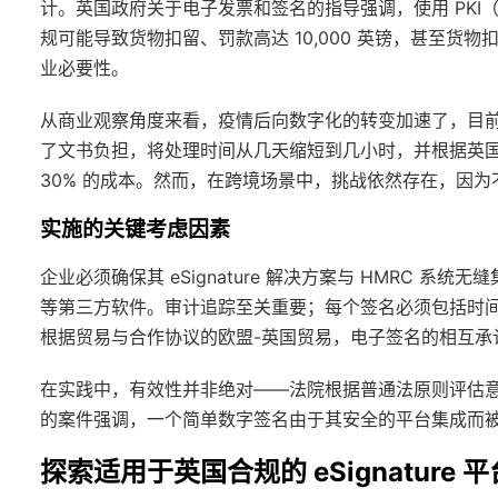
计。英国政府关于电子发票和签名的指导强调，使用 PK
规可能导致货物扣留、罚款高达 10,000 英镑，甚至货物扣
业必要性。
从商业观察角度来看，疫情后向数字化的转变加速了，目前
了文书负担，将处理时间从几天缩短到几小时，并根据英国国际
30% 的成本。然而，在跨境场景中，挑战依然存在，因
实施的关键考虑因素
企业必须确保其 eSignature 解决方案与 HMRC 系统无缝集成，例如
等第三方软件。审计追踪至关重要；每个签名必须包括时间戳
根据贸易与合作协议的欧盟-英国贸易，电子签名的相互承
在实践中，有效性并非绝对——法院根据普通法原则评估意
的案件强调，一个简单数字签名由于其安全的平台集成而
探索适用于英国合规的 eSignature 平