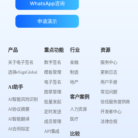
WhatsApp咨询
申请演示
产品
重点功能
行业
资源
关于电子签名
数字签名
金融
服务中心
选择eSignGlobal
模板管理
制造
更新日志
电子签名
地产
用户手册
AI助手
图章管理
常见问题
客户案例
AI智能风险识别
批量发起
信任服务提供商
AI协议摘要
人力资源
定时发送
开发者中心
AI智能翻译
医疗
成员管理
法律合规
AI合同拟定
API集成
比较