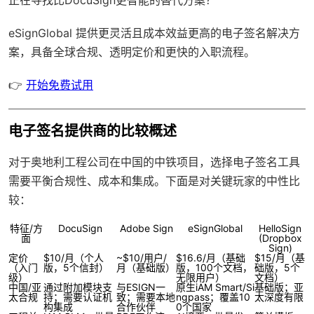
eSignGlobal
提供更灵活且成本效益更高的电子签名解决方
案，具备
全球合规
、透明定价和更快的入职流程。
👉
开始免费试用
电子签名提供商的比较概述
对于奥地利工程公司在中国的中铁项目，选择电子签名工具
需要平衡合规性、成本和集成。下面是对关键玩家的中性比
较：
特征/方
DocuSign
Adobe Sign
eSignGlobal
HelloSign
面
(Dropbox
Sign)
定价
$10/月（个人
~$10/用户/
$16.6/月（基础
$15/月（基
（入门
版，5个信封）
月（基础版）
版，100个文档，
础版，5个
级）
无限用户）
文档）
中国/亚
通过附加模块支
与ESIGN一
原生iAM Smart/Si
基础版；亚
太合规
持；需要认证机
致；需要本地
ngpass；覆盖10
太深度有限
构集成
合作伙伴
0个国家