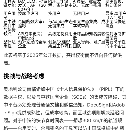
工程关
IAM CLM、批量
PDF工作流
AI摘要、批量发
简单模板、
键功能
发送、API（$6
程、条件路由
送、无席位费用
移动签名
00+/年）
用户限
按席位许可
按用户
无限用户
最多20用户
制
（入门版）
在中铁
合同的强大审计
与Adobe生态
亚太生态集成、成
小团队快速
项目中
追踪
无缝集成
本效益高
设置
的优势
缺点
API成本更高；
高级定制费用
全球品牌知名度较
信封限制扩
中国延迟
低
展昂贵
整体适
预算充足的全球
创意/文档密
亚太导向、可扩展
需要简单性
用性
企业
集型工作流程
团队
的中小企业
此表格基于2025年公开数据，突出权衡而不偏向任何提供
商。
挑战与战略考虑
奥地利公司面临诸如中国《个人信息保护法》（PIPL）下的
数据主权，以及与中铁国有企业（SOEs）的集成等障碍，其
中平台必须处理普通话文档和微信通知。DocuSign和Adob
e Sign提供成熟性，但成本较高，而区域选项则解决延迟问
题。对于中铁的快节奏时间表——想想300 km/h的轨道规
格——启用实时、合规签名的工具可以防止国际投标中的瓶