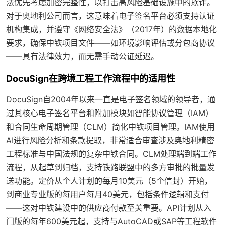
法优先考虑加密完整性，以打击高风险基础设施中的欺诈。
对于奥地利公司而言，这意味着电子签名平台必须支持认证
机构集成，并遵守《网络安全法》（2017年）的数据本地化
要求，确保中铁项目文件——如环境影响评估或分包商协议
——具有法律效力，而无需手动公证延迟。
DocuSign在跨境工程工作流程中的适用性
DocuSign自2004年以来一直是电子签名领域的领导者，通
过其核心电子签名平台和附加模块如智能协议管理（IAM）
和合同生命周期管理（CLM）简化中铁项目管理。IAM使用
AI进行风险分析和条款提取，非常适合审查涉及奥地利精密
工程标准与中国法规的复杂中铁合同。CLM处理端到端工作
流程，从起草到归档，支持铁路联盟中的多方审批的批量发
送功能。定价从个人计划的每月10美元（5个信封）开始，
到商业专业版的每用户每月40美元，包括条件逻辑和支付
——这对中铁建设中的供应商付款至关重要。API计划从入
门版的每年600美元起，支持与AutoCAD或SAP等工程软件