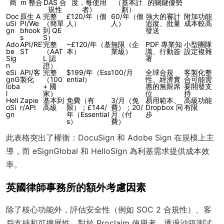
商
m 整合
DAS 合
度，每使用
（基本計
的關鍵優勢
規性
者）
劃）
Doc
原生 A
完整
£120/年（個
60/年（個
強大的審計
附加功能
uSi
PI/We
（簡單
人）
人）
追蹤、批量
成本較高
gn
bhook
到 QE
發送
s
S）
Ado
API/RE
完整
~£120/年（基
無限（企
PDF 專業知
小型團隊
be
ST
（AAT
本）
業級）
識、行動簽
設定複雜
Sig
L 認
署
n
證）
eSi
API/客
完整
$199/年（Ess
100/月
全球合規
客製化整
gnG
製化
（100
ential）
性、經濟實
合可能需
loba
+ 國
惠的無限席
要開發支
l
家）
位
持
Hell
Zapie
基本到
免費（有
3/月（免
易用範本、
高級功能
oSi
r/API
高級
限）；£144/
費）；20/
Dropbox 同
有限
gn
年（Essential
月（付
步
s）
費）
此表格突出了權衡：DocuSign 和 Adobe Sign 在規模上主
導，而 eSignGlobal 和 HelloSign 為利基需求提供成本效
率。
英國律師事務所的額外考慮因素
除了核心功能外，評估安全性（例如 SOC 2 合規性）、客
戶支持和可擴展性。對於 Proclaim 使用者，透過沙箱測試