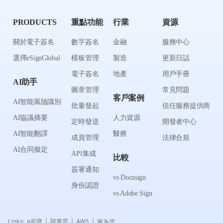
PRODUCTS
重點功能
行業
資源
關於電子簽名
數字簽名
金融
服務中心
選擇eSignGlobal
模板管理
製造
更新日誌
電子簽名
地產
用戶手冊
AI助手
圖章管理
常見問題
客戶案例
AI智能風險識別
批量發起
信任服務提供商
AI協議摘要
人力資源
定時發送
開發者中心
AI智能翻譯
醫療
成員管理
法律合規
AI合同擬定
API集成
比較
簽署通知
vs Docusign
身份認證
vs Adobe Sign
Links:
e簽寶
阿裏雲
AWS
華為雲
|
|
|