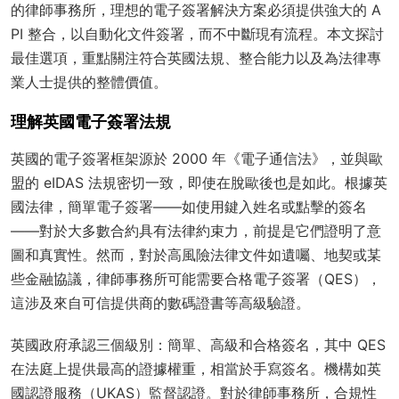
的律師事務所，理想的電子簽署解決方案必須提供強大的 A
PI 整合，以自動化文件簽署，而不中斷現有流程。本文探討
最佳選項，重點關注符合英國法規、整合能力以及為法律專
業人士提供的整體價值。
理解英國電子簽署法規
英國的電子簽署框架源於 2000 年《電子通信法》，並與歐
盟的 eIDAS 法規密切一致，即使在脫歐後也是如此。根據英
國法律，簡單電子簽署——如使用鍵入姓名或點擊的簽名
——對於大多數合約具有法律約束力，前提是它們證明了意
圖和真實性。然而，對於高風險法律文件如遺囑、地契或某
些金融協議，律師事務所可能需要合格電子簽署（QES），
這涉及來自可信提供商的數碼證書等高級驗證。
英國政府承認三個級別：簡單、高級和合格簽名，其中 QES
在法庭上提供最高的證據權重，相當於手寫簽名。機構如英
國認證服務（UKAS）監督認證。對於律師事務所，合規性