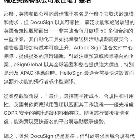
那麼，英國餐飲公司的最佳電子簽名是什麼？它取決於規模
和需求，但 DocuSign 以其可靠性、廣泛功能和經過驗證的
英國合規性脫穎而出——非常適合每月處理 50 多個合約的
中型企業。其自動化工具如批量發送與活動規劃高度契合，
儘管容量增加時成本可能上升。Adobe Sign 適合文件中心
團隊，提供提案的無縫編輯。對於注重預算或國際導向的企
業，eSignGlobal 以其全球涵蓋和整合提供強大價值，特別
是涉及 APAC 供應商時。HelloSign 最適合需要快速設置而
無額外功能的獨行者或小型團隊。
從業務觀察角度，「最佳」選擇需平衡成本、合規性和可用
性。英國餐飲商應試用選項以匹配其工作流程——優先考慮
GDPR 安全的審計追蹤和移動存取。隨著該行業後疫情恢
復，能夠實現更快簽名的平台將驅動競爭優勢。
總之，雖然 DocuSign 仍是基準，但對於尋求區域合規替代