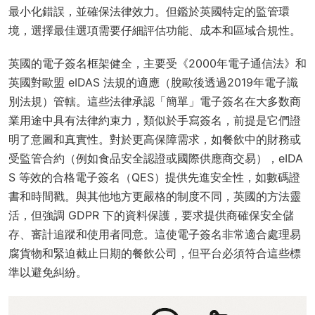
最小化錯誤，並確保法律效力。但鑑於英國特定的監管環
境，選擇最佳選項需要仔細評估功能、成本和區域合規性。
英國的電子簽名框架健全，主要受《2000年電子通信法》和
英國對歐盟 eIDAS 法規的適應（脫歐後透過2019年電子識
別法規）管轄。這些法律承認「簡單」電子簽名在大多数商
業用途中具有法律約束力，類似於手寫簽名，前提是它們證
明了意圖和真實性。對於更高保障需求，如餐飲中的財務或
受監管合約（例如食品安全認證或國際供應商交易），eIDA
S 等效的合格電子簽名（QES）提供先進安全性，如數碼證
書和時間戳。與其他地方更嚴格的制度不同，英國的方法靈
活，但強調 GDPR 下的資料保護，要求提供商確保安全儲
存、審計追蹤和使用者同意。這使電子簽名非常適合處理易
腐貨物和緊迫截止日期的餐飲公司，但平台必須符合這些標
準以避免糾紛。