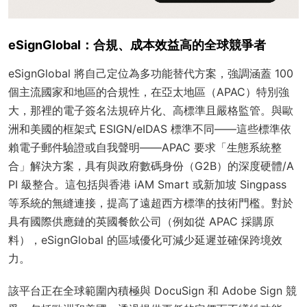
eSignGlobal：合規、成本效益高的全球競爭者
eSignGlobal 將自己定位為多功能替代方案，強調涵蓋 100
個主流國家和地區的合規性，在亞太地區（APAC）特別強
大，那裡的電子簽名法規碎片化、高標準且嚴格監管。與歐
洲和美國的框架式 ESIGN/eIDAS 標準不同——這些標準依
賴電子郵件驗證或自我聲明——APAC 要求「生態系統整
合」解決方案，具有與政府數碼身份（G2B）的深度硬體/A
PI 級整合。這包括與香港 iAM Smart 或新加坡 Singpass
等系統的無縫連接，提高了遠超西方標準的技術門檻。對於
具有國際供應鏈的英國餐飲公司（例如從 APAC 採購原
料），eSignGlobal 的區域優化可減少延遲並確保跨境效
力。
該平台正在全球範圍內積極與 DocuSign 和 Adobe Sign 競