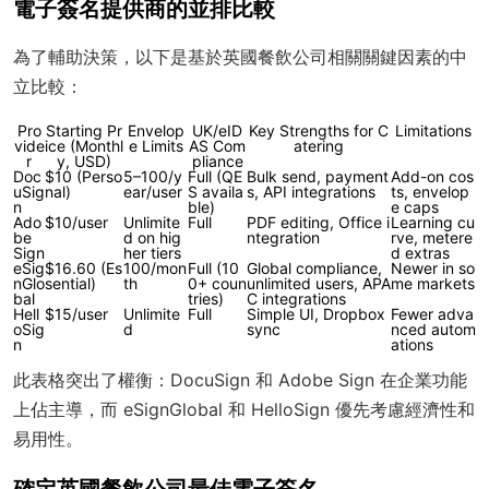
電子簽名提供商的並排比較
為了輔助決策，以下是基於英國餐飲公司相關關鍵因素的中
立比較：
Pro
Starting Pr
Envelop
UK/eID
Key Strengths for C
Limitations
vide
ice (Monthl
e Limits
AS Com
atering
r
y, USD)
pliance
Doc
$10 (Perso
5–100/y
Full (QE
Bulk send, payment
Add-on cos
uSig
nal)
ear/user
S availa
s, API integrations
ts, envelop
n
ble)
e caps
Ado
$10/user
Unlimite
Full
PDF editing, Office i
Learning cu
be
d on hig
ntegration
rve, metere
Sign
her tiers
d extras
eSig
$16.60 (Es
100/mon
Full (10
Global compliance,
Newer in so
nGlo
sential)
th
0+ coun
unlimited users, APA
me markets
bal
tries)
C integrations
Hell
$15/user
Unlimite
Full
Simple UI, Dropbox
Fewer adva
oSig
d
sync
nced autom
n
ations
此表格突出了權衡：DocuSign 和 Adobe Sign 在企業功能
上佔主導，而 eSignGlobal 和 HelloSign 優先考慮經濟性和
易用性。
確定英國餐飲公司最佳電子簽名