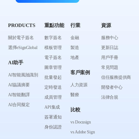
PRODUCTS
重點功能
行業
資源
關於電子簽名
數字簽名
金融
服務中心
選擇eSignGlobal
模板管理
製造
更新日誌
電子簽名
地產
用戶手冊
AI助手
圖章管理
常見問題
客戶案例
AI智能風險識別
批量發起
信任服務提供商
AI協議摘要
人力資源
定時發送
開發者中心
AI智能翻譯
醫療
成員管理
法律合規
AI合同擬定
API集成
比較
簽署通知
vs Docusign
身份認證
vs Adobe Sign